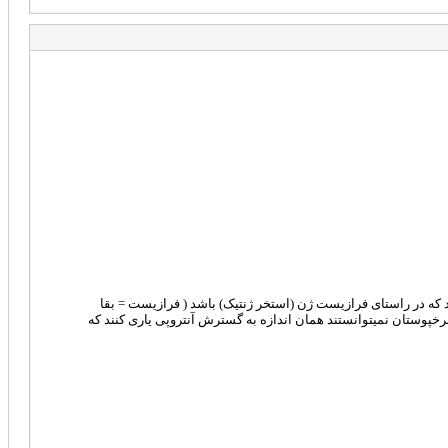
نید که در راستای فرازیست ژن (استخر ژنتیک) باشد ( فرازیست = بقا
که سرخپوستان نمیتوانستند همان اندازه به گسترش آنتروپی یاری کنند که