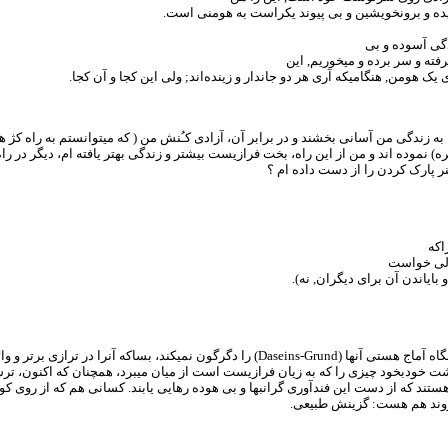
ده و برونخویشین و بی پیوند یکراست به هومنی است.
ندگی آسوده و بی
گرفته و سر برده و میخوریم, این
 هومن, هنگامیکه آری هر دو جاندار و زینده‌اند; ولی این کجا و آن کجا.
به زندگی من آسانی بخشند و در برابر آن، آزادی کـُنش من ( که میتوانستم به راه کژ هم 
ره) نموده اند و من از این راه، بخت فرازیست بیشتر و زندگی بهتر یافته ام، دیگر در 
نر پارک کردن را از دست داده ام ؟
اکه
 ولی خواست
بایاندن آن برای دیگران, نه).
<<< پس فرارویی سامانه ها به سامانه ی برتر، هیچگاه آماج هستی آنها (Daseins-Grund) 
رگشت خودبخود چیزی را که به زیان فرازیست است از میان میبرد، همچنان که اکنون، ترس 
ند که از دست این فندآوری گرانبها و بی هوده رهایی یابند. کسانی هم که از روی کود
ن روند هم هست: گزینش طبیعی.