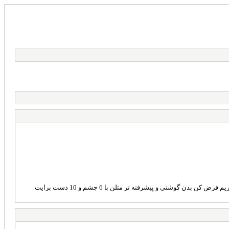
(برای اینکه میگویند ویر مهربد جز روی ژن مهربد جواب نمیدهد و مثلن روی رایانه خراب میشود دیگه هیچ جوره مهربد نیست ما هم گفتیم باشد آهن و ربات را کنار بگذاریم فرض کن بدن گوشتی و پیشرفته تر مثلن با 6 چشم و 10 دست برایت