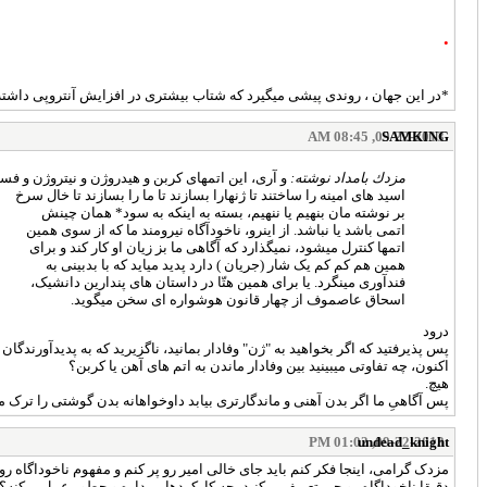
•
*در این جهان ، روندی پیشی میگیرد که شتاب بیشتری در افزایش آنتروپی داشته
09-22-2013, 08:45 AM
SAMKING
مزدك بامداد نوشته:
و آری، این اتمهای کربن و هیدروژن و نیتروژن و فسفر
اسید های امینه را ساختند تا ژنهارا بسازند تا ما را بسازند تا خال سرخ
بر نوشته مان بنهیم یا ننهیم، بسته به اینکه به سود* همان چینش
اتمی باشد یا نباشد. از اینرو، ناخودآگاه نیرومند ما که از سوی همین
اتمها کنترل میشود، نمیگذارد که آگاهی ما بز زیان او کار کند و برای
همین هم کم کم یک شار (جریان ) دارد پدید میاید که با بدبینی به
فندآوری مینگرد. یا برای همین هتّا در داستان های پندارین دانشیک،
اسحاق عاصموف از چهار قانون هوشواره ای سخن میگوید.
درود
پس پذیرفتید که اگر بخواهید به "ژن" وفادار بمانید، ناگزیرید که به پدیدآورندگان 
اکنون، چه تفاوتی میبینید بین وفادار ماندن به اتم های آهن یا کربن؟
هیچ.
پس آگاهیِ ما اگر بدن آهنی و ماندگارتری بیابد داوخواهانه بدن گوشتی را ترک می
undead_knight
09-22-2013, 01:02 PM
مزدک گرامی، اینجا فکر کنم باید جای خالی امیر رو پر کنم و مفهوم ناخوداگاه 
دقیقا ناخوداگاه رو چی تعریف میکنید، چه کارکردهایی داره و چطور عمل میکنه؟