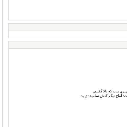
یزی‌ست که بالا گفتیم;
: آماج نیک, کنش سامیده‌یِ بد.