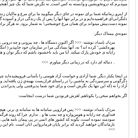
میپذیرم که درونخویشین و وابسته به کس است, نه نگرش شما که یک چیز آهنجی
از اینرو, زمانیکه شما برای نمونه در جای دیگر میگویید ما برای مرغ و ماکیان ز
دلنگرانی‌ای فراهمیده‌ایم و در برابر تنها آنها را پس از یک زندگی دراز و آسوده 
نمونه دست‌‌بیش میتواند برای همان مرغ خوشبختی! به شمار برود, نه هرگز برای یک
نمونه‌یِ بیمناک دیگر:
مزدك بامداد نوشته:
<<< اگر اکنون دستگاه ها ، چه بیرونی و چه درونی ، 
بهره‌کشی" کرده اند؟ نه، آنها بسادگی مرا در سازمان خود جایپذیر ( انتگ
رایانه ی خودش پارک میکند. آیا من باید ناخشنود باشم که دیگر توان و ه
.. دنباله ای دارد که در زمانی دیگر میاورم. >>>
در اینجا یکبار دیگر, شما آزادی و خواست آزاد هومنی را بآسانی فروپیچیده‌اید چر
دگرگونی و سرسپردگی به ماشین را در راستای فرازیست بهینه‌یِ ژن یافته‌اید,
آزاد را نه (که این تنها یک نگرش است و برای خود شما پذیرفتنی, ولی پذیراندن و 
اگر بخواهم سخن را بکوتاهم, لغزش فرنودین شما درست اینجاست:
مزدک بامداد نوشته:
فندآوری چه رایانه و هومن‌واره و چه بمب ها و .. ندارم. چرا که روند ف
سودمند نموده است، بگونه که کشور های اتمی در پی پیمان نامه هایی هست
بازماندگان خواهند گردید که برابر پایان فرمانروایی انان است. نام ای
>>>