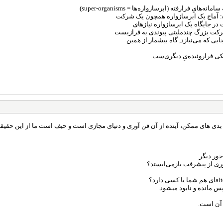
 فرارفته (ابرسازواره‌ها = super-organisms)
ده: آماج یک ابرسازواره‌ همچون یک شرکت
 جایگاه یک ابرسازواره نیازهای
 شرکت بزرگ چندملیتی پیوندی به فرازیست
یی که می‌نیازد, گاه بیشمار از همین
کی فراروئیده‌یِ دیگری‌ست.
بدی های ممکن، آینده از آن فن آوری و دنیای مجازی است و حیف است ما از این حق
جور دیگر
ری از پیشرفت بازمی‌ایستد؟
 مانده و نابود میشود.
ی آن است.