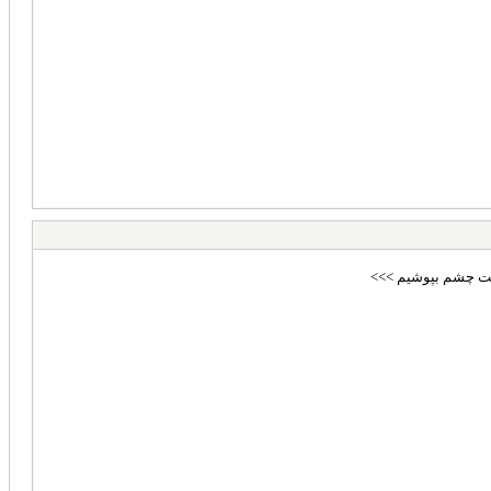
یقت چشم بپوشیم >>>