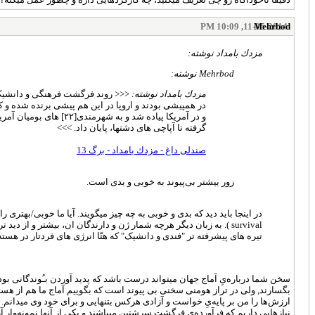
11-05-2014, 10:09 PM
Mehrbod
مزدك بامداد نوشته:
Mehrbod نوشته:
مزدك بامداد نوشته:
<<< روند فرگشت فرهنگی و دانشیک[١
در همپیشی بودند و اروپا در این هم پیشی برنده شده و 
و در آمریکا پیاده شد و به شهرمندی[٢٢] های بومیان آمریکایی، از آزتک و اینکا و مایا
گرفته تا آپاچی های دشتها، پایان داد. >>>
صندلی داغ - مزدك بامداد - برگ 13
زور بیشتر بی‌پیوند به خوبی و بدی است.
در اینجا باید دید که بدی و خوبی به چه چیز میگویند. آیا ما خوبی/بهتری
survival ). به زبان دیگر هرچه شمار ژن و دارندگان ان، بیشتر و ا
تیره های پیشرفته تر "فندی و دانشیک" که هتّا انرژی های فردتار در هسته 
سخن شما درباره‌یِ آماج جهان میتواند درست باشد که پدید آوردن بـُوندگانی بوده
بگسارند, ولی در تراز هومنی سخنی بی پیوند است که بگوییم آماج ما هم از ه
ارزش‌ها را من بر پایه‌یِ خواست و آزادی هرکس بتنهایی و برای خود وی میدانم. 
نیازهایی داریم که فرآورده‌یِ فرگشت سرشتین میباشند و یکی از آنها نمونه‌وا