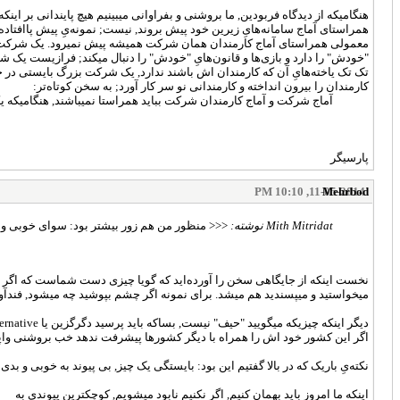
هنگامیکه از دیدگاه فربودین, ما بروشنی و بفراوانی میبینیم هیچ پایندانی بر اینکه سامانه‌هایِ
همراستای آماج سامانه‌هایِ زیرین خود پیش بروند, نیست; نمونه‌یِ پیش پاافتا
معمولی همراستای آماج کارمندان همان شرکت همیشه پیش نمیرود. یک شرکت در
"خودش" را دارد و بازی‌ها و قانون‌هایِ "خودش" را دنبال میکند; فرازیست یک
تک تک یاخته‌هایِ آن که کارمندان اش باشند ندارد, یک شرکت بزرگ بایستی در جا
کارمندان را بیرون انداخته و کارمندانی نو سر کار آورد; به سخن کوتاه‌تر:
آماج شرکت و آماج کارمندان شرکت بباید همراستا نمیباشند, هنگامیکه ی
پارسیگر
11-05-2014, 10:10 PM
Mehrbod
Mith Mitridat نوشته:
<<< منظور من هم زور بیشتر بود: سوای خوبی و 
نخست اینکه از جایگاهی سخن را آورده‌اید که گویا چیزی دست شماست که اگر 
میخواستید و میپسندید هم میشد. برای نمونه اگر چشم بپوشید چه میشود, فندآو
دیگر اینکه چیزیکه میگویید "حیف" نیست, بساکه باید پرسید دگرگزین یا alternativeای هم شما یا کسی دارد؟
اگر این کشور خود اش را همراه با دیگر کشورها پیشرفت ندهد خب بروشنی واپس
نکته‌یِ باریک که در بالا گفتیم این بود: بایستگی یک چیز, بی پیوند به خوبی و بد
اینکه ما امروز باید بهمان کنیم, اگر نکنیم نابود میشویم, کوچکترین پیوندی به