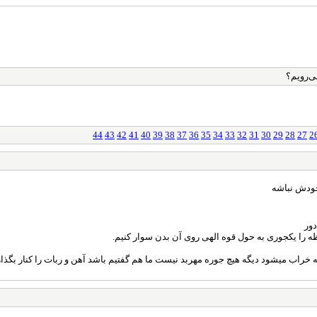
ی‌رویم؟
44
43
42
41
40
39
38
37
36
35
34
33
32
31
30
29
28
27
2
خودش نباشه
دور
ظه را یکجوری به حول قوه الهی روی آن بدن سوار کنیم.