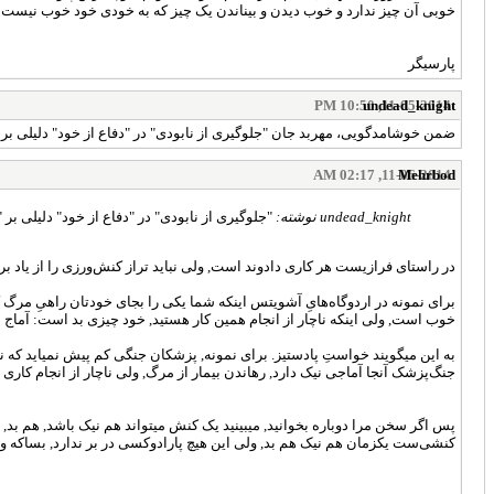
خوبی آن چیز ندارد و خوب دیدن و بیناندن یک چیز که به خودی خود خوب نیست ا
پارسیگر
undead_knight
11-05-2014, 10:50 PM
ضمن خوشامدگویی، مهربد جان "جلوگیری از نابودی" در "دفاع از خود" دلیلی بر
11-06-2014, 02:17 AM
Mehrbod
undead_knight نوشته:
"جلوگیری از نابودی" در "دفاع از خود" دلیلی ب
در راستای فرازیست هر کاری دادوند است, ولی نباید تراز کنش‌ورزی را از یاد برد
برای نمونه در اردوگاه‌هایِ آشویتس اینکه شما یکی را بجای خودتان راهیِ مرگ کن
خوب است, ولی اینکه ناچار از انجام همین کار هستید, خود چیزی بد است: آماج 
به این میگویند خواستِ پادستیز. برای نمونه, پزشکان جنگی کم پیش نمیاید که ناچ
جنگ‌پزشک آنجا آماجی نیک دارد, رهاندن بیمار از مرگ, ولی ناچار از انجام کاری
پس اگر سخن مرا دوباره بخوانید, میبینید یک کنش میتواند هم نیک باشد, هم بد, 
کنشی‌ست یکزمان هم نیک هم بد, ولی این هیچ پارادوکسی در بر ندارد, بساکه وا