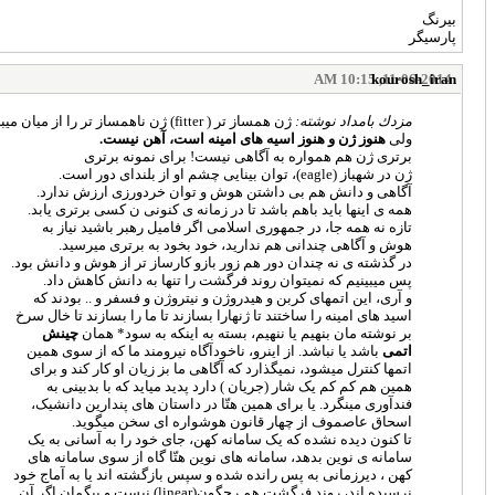
بیرنگ
پارسیگر
kourosh_iran
11-06-2014, 10:15 AM
مزدك بامداد نوشته:
ژن همساز تر ( fitter) ژن ناهمساز تر را از میان میبرد، درست:
ولی
هنوز ژن و هنوز اسیه های امینه است، آهن نیست.
برتری ژن هم همواره به آگاهی نیست! برای نمونه برتری
ژن در شهباز (eagle)، توان بینایی چشم او از بلندای دور است.
آگاهی و دانش هم بی داشتن هوش و توان خردورزی ارزش ندارد.
همه ی اینها باید باهم باشد تا در زمانه ی کنونی ن کسی برتری یابد.
تازه نه همه جا، در جمهوری اسلامی اگر فامیل رهبر باشید نیاز به
هوش و آگاهی چندانی هم ندارید، خود بخود به برتری میرسید.
در گذشته ی نه چندان دور هم زور بازو کارساز تر از هوش و دانش بود.
پس میبینیم که نمیتوان روند فرگشت را تنها به دانش کاهش داد.
و آری، این اتمهای کربن و هیدروژن و نیتروژن و فسفر و .. بودند که
اسید های امینه را ساختند تا ژنهارا بسازند تا ما را بسازند تا خال سرخ
بر نوشته مان بنهیم یا ننهیم، بسته به اینکه به سود* همان
چینش
اتمی
باشد یا نباشد. از اینرو، ناخودآگاه نیرومند ما که از سوی همین
اتمها کنترل میشود، نمیگذارد که آگاهی ما بز زیان او کار کند و برای
همین هم کم کم یک شار (جریان ) دارد پدید میاید که با بدبینی به
فندآوری مینگرد. یا برای همین هتّا در داستان های پندارین دانشیک،
اسحاق عاصموف از چهار قانون هوشواره ای سخن میگوید.
تا کنون دیده نشده که یک سامانه کهن، جای خود را به آسانی به یک
سامانه ی نوین بدهد، سامانه های نوین هتّا گاه از سوی سامانه های
کهن ، دیرزمانی به پس رانده شده و سپس بازگشته اند یا به آماج خود
نرسیده اند، روند فرگشت هم رجگون(linear) نیست و بیگمان اگر آن