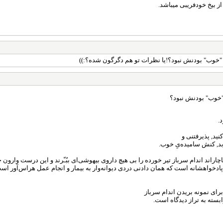
ز بیخ خودفریبی میباشد.
 "خوب" بودنش نبود؟!یا نظرات تو هم دگرگون شده؟:))
ر "خوب" بودنش نبود؟
.
ید, پذیرفتنی و
بد, کنش سامیده‌یِ خوب.
ار‌اند اندام سرباز تیر خورده را بی هیچ داروی بیهوشی‌ای ببُـّرند و این درست وارون چ
 پادخواهشانه است که همان دادنی دردی دیوانه‌وار به بیمار و انجام عمل هراس‌آور است
برای نمونه بریدن اندام سرباز
بسته به تراز دیدگاه است.