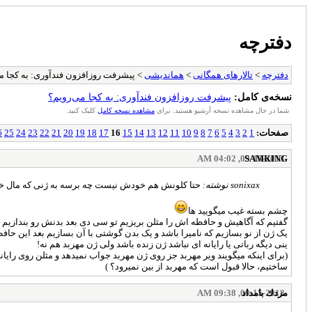
دفترچه
دفترچه
>
تالارهای همگانی
>
هماندیشی
> پیشرفت روزافزون فندآوری: به کجا م
نسخه‌ی کامل:
پیشرفت روزافزون فندآوری: به کجا می‌رویم؟
شما در حال مشاهده نسخه آرشیو هستید. برای
مشاهده نسخه کامل
کلیک کنید.
صفحات:
1
2
3
4
5
6
7
8
9
10
11
12
13
14
15
16
17
18
19
20
21
22
23
24
25
6
09-15-2013, 04:02 AM
SAMKING
sonixax نوشته:
حتا کلونش هم خودش نیست چه برسه به ژنی که مال 
چشم بسته غیب میگویید ها
گفتیم که آگاهیش و حافظه اش را مثلن بریزیم تو سی دی بعد بدنش رو بندازیم 
یک ژن از نو بسازیم که نامیرا باشد و یک بدن گوشتی با آن بسازیم بعد این حاف
ینی دیگه رباتی یا رایانه ای نباشد ژن زنده باشد ولی ژن مهربد هم نه!
ساختیم، حالا قبول است که مهربد از بین نمیرود؟ )
مزدك بامداد
09-15-2013, 09:38 AM