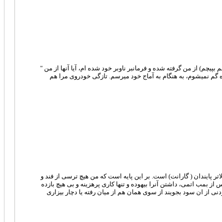
بپیچم) از من گرفته شده و فرمانبر ناوبر خود شده ام، آیا آنها از من "
راه گم نمیشوم، به هنگام به آماج خود میرسم. تازگی خودروی مرا هم
را دگرگون نمیکند، بساکه آنرا در ترازی برتر و والاتر پایندان ( گارانت) است. بر این پایه است که من هیچ ترسی از فند و
از بمب اتمی، داشتن آنرا بیهوده و تنها کاری پرهزینه و بی هیچ بازده
نی از ان سود بجویند از سوی همان هم از میان رفته یا دچار بیزاری