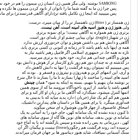
SAMKING نوشته:
ولی مگر همین ژن انسان ژن میمون را هم در خود ندا
پس چرا ژن ما به گفته شما ما را ناتوان از نابود کردن میمون ها نکرده و
پس میبینید که اینجا ژنِ تکامل یافته تر(دارای آگاهی قدرتمندتر) برای مان
ژن همساز تر ( fitter) ژن ناهمساز تر را از میان میبرد، درست:
ولی
هنوز ژن و هنوز اسیه های امینه است، آهن نیست.
برتری ژن هم همواره به آگاهی نیست! برای نمونه برتری
ژن در شهباز (eagle)، توان بینایی چشم او از بلندای دور است.
آگاهی و دانش هم بی داشتن هوش و توان خردورزی ارزش ندارد.
همه ی اینها باید باهم باشد تا در زمانه ی کنونی ن کسی برتری یابد.
تازه نه همه جا، در جمهوری اسلامی اگر فامیل رهبر باشید نیاز به
هوش و آگاهی چندانی هم ندارید، خود بخود به برتری میرسید.
در گذشته ی نه چندان دور هم زور بازو کارساز تر از هوش و دانش بود.
پس میبینیم که نمیتوان روند فرگشت را تنها به دانش کاهش داد.
و آری، این اتمهای کربن و هیدروژن و نیتروژن و فسفر و .. بودند که
اسید های امینه را ساختند تا ژنهارا بسازند تا ما را بسازند تا خال سرخ
بر نوشته مان بنهیم یا ننهیم، بسته به اینکه به سود* همان
چینش
اتمی
باشد یا نباشد. از اینرو، ناخودآگاه نیرومند ما که از سوی همین
اتمها کنترل میشود، نمیگذارد که آگاهی ما بز زیان او کار کند و برای
همین هم کم کم یک شار (جریان ) دارد پدید میاید که با بدبینی به
فندآوری مینگرد. یا برای همین هتّا در داستان های پندارین دانشیک،
اسحاق عاصموف از چهار قانون هوشواره ای سخن میگوید.
تا کنون دیده نشده که یک سامانه کهن، جای خود را به آسانی به یک
سامانه ی نوین بدهد، سامانه های نوین هتّا گاه از سوی سامانه های
کهن ، دیرزمانی به پس رانده شده و سپس بازگشته اند یا به آماج خود
نرسیده اند، روند فرگشت هم رجگون(linear) نیست و بیگمان اگر آن
سنگ آسمانی نمیافتاد، شاید هنوز دیناسور ها بر جهان فرمان میراندند.