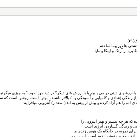
٢]
کشتی ها دورپیما ساخته
 را با ارزشهای دینی در می یابیم یا با ارزش های دیگر؟ در دید من "خوب" به چیزی میگو
ز دید تراز زندگی (شادی و کامیابی و آسودگی و ..) بالاتر باشند، "بهتر" است. روشن است 
ی اتم را هم آزاد کرده و بیش از پیش به اند (=مقدار) آنتروپی میافزایند.
 که هر چه بیشتر و بهتر آنتروپی را
ستی و زندگی گساردن انرژی است.
برای نمونه در جایگاه یک هومن زنده, ما
ر آزادی روی سرنوشت خود است, این را من