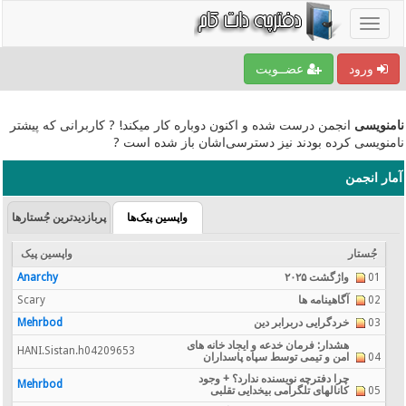
ورود
عضــویت
نامنویسی
انجمن درست شده و اکنون دوباره کار میکند! ? کاربرانی که پیشتر
نامنویسی کرده بودند نیز دسترسی‌اشان باز شده است ?
آمار انجمن
واپسین پیک‌ها
پربازدیدترین جُستارها
جُستار
واپسین پیک
01
واژگشت ۲۰۲۵
Anarchy
02
آگاهینامه ها
Scary
03
خردگرایی دربرابر دین
Mehrbod
هشدار: فرمان خدعه و ایجاد خانه های
HANI.Sistan.h04209653
04
امن و تیمی توسط سپاه پاسداران
چرا دفترچه نویسنده ندارد؟ + وجود
Mehrbod
05
کانالهای تلگرامی بیخدایی تقلبی