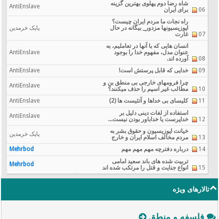
شاه رضا دوم پهلوی بهترین گزینه
AntiEnslave
06
برای ایران
راه نجات ما مردم ایران چیست؟
اپوزيسيونها مزدور_ بیگانه در حال
پاپک خرمدین
07
غارت
انسان هایی که با آنها در تعاملیم، به
عنوان مدل، مفهوم خدا را بوجود
AntiEnslave
08
آورده اند.
09
خدایی که قابل پرستش است!
AntiEnslave
چرا فرومهای خارجی بی منطق بن و
AntiEnslave
10
مطالب غیر اسپم را حذف میکنند؟
11
کلیسای بی خداها و آتئیست ها (2)
AntiEnslave
استفاده از لغات دینی دلیل بر
AntiEnslave
12
خداپرست یا خداباور بودن نیست...
خیانت اپوزیسیون و حقوق بشر به
پاپک خرمدین
13
مردم مخالف اسلام ایران و خارج
14
درباره دفترچه مهم مهم مهم
Mehrbod
تربیت شده های باند سعید امامی
Mehrbod
15
انواع جنایت و قتل را مرتکب شده اند
تالارهای ویژه
فلسفه و منطق