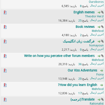
Ouroboros
6,585
8
English memes
Theodor Herzl
16,384
25
Book reviews
Mehrbod
4,180
2
فرگشت زبان انگلیسیک
homayoun
2,217
0
Write on how you perceive other forum members
Mehrbod
20,310
36
Our Kiss Adventures
Fiona
13,948
20
How did you learn English?
Mehrbod
12,836
17
Translate(ترجمه)
Rationalist