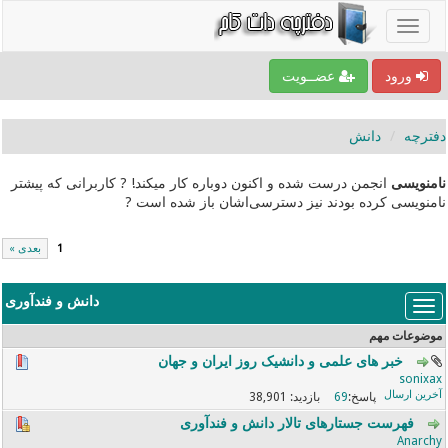
ورود
عضــویت
دفترچه
دانش
نامنویسی
انجمن درست شده و اکنون دوباره کار میکند! ? کاربرانی که پیشتر
نامنویسی کرده بودند نیز دسترسی‌اشان باز شده است ?
1
بعدی »
دانش و فندآوری
موضوعات مهم
خبر های علمی و دانشیک روز ایران و جهان
sonixax
38,901
69
فهرست جستارهای تالار دانش و فندآوری
Anarchy