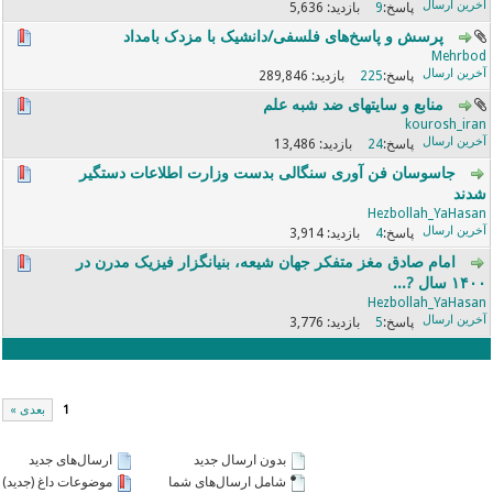
5,636
9
پرسش و پاسخ‌های فلسفی/دانشیک با مزدک بامداد
Mehrbod
289,846
225
منابع و سایتهای ضد شبه علم
kourosh_iran
13,486
24
جاسوسان فن آوری سنگالی بدست وزارت اطلاعات دستگیر
شدند
Hezbollah_YaHasan
3,914
4
امام صادق مغز متفکر جهان شیعه، بنیانگزار فیزیک مدرن در
۱۴۰۰ سال ?...
Hezbollah_YaHasan
3,776
5
1
بعدی »
بدون ارسال جدید
ارسال‌های جدید
شامل ارسال‌های شما
موضوعات داغ (جدید)