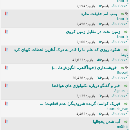
khorak
2,194
0
بمب اتم حقیقت ندارد
khorak
2,456
0
زمین تخت در مقابل زمین کروی
khorak
2,100
0
شکوه روزی که علم ما را قادر به درک آغازین لحظات کیهان کرد
کوشا
42,623
48
خویشتنداری (خودآگاهی، انگیزش‌ها، ...)
Russell
20,436
34
خبر و گفتگو درباره تکنولوژی های هوافضا
Agnostic
3,135
3
فیزیک کوانتم؛ گربهء شرودینگر؛ عدم قطعیت؛ ...
kourosh_iran
4,462
6
آب شدن یخچالها
m@hdi