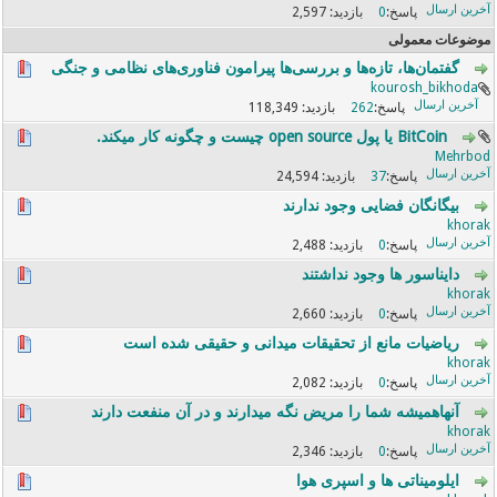
2,597
0
موضوعات معمولی
گفتمان‌ها، تازه‌ها و بررسی‌ها پیرامون فناوری‌های نظامی و جنگی
kourosh_bikhoda
118,349
262
BitCoin یا پول open source چیست و چگونه کار میکند.
Mehrbod
24,594
37
بیگانگان فضایی وجود ندارند
khorak
2,488
0
دایناسور ها وجود نداشتند
khorak
2,660
0
ریاضیات مانع از تحقیقات میدانی و حقیقی شده است
khorak
2,082
0
آنهاهمیشه شما را مریض نگه میدارند و در آن منفعت دارند
khorak
2,346
0
ایلومیناتی ها و اسپری هوا