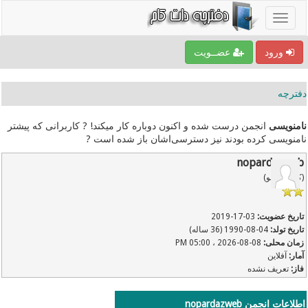
ورود
عضــویت
دفترچه
نامنویسی
انجمن درست شده و اکنون دوباره کار میکند! ? کاربرانی که پیشتر
نامنویسی کرده بودند نیز دسترسی‌اشان باز شده است ?
nopardazweb
(کاربر عضو)
تاریخ عضویت:
03-17-2019
تاریخ تولد:
04-08-1990 (36 ساله)
زمان محلی:
08-08-2026 ، 05:00 PM
آمار:
آفلاین
فاز:
تعریف نشده
اطلاعات انجمن nopardazweb