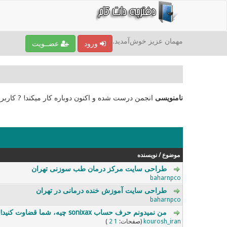
مهمان عزیز خوش‌آمدید.
ورود
عضــویت
نامنویسی
انجمن درست شده و اکنون دوباره کار میکند! ? کاربر
موضوع
/
نویسنده
طراحی سایت مرکز درمان طب سوزنی تهران
0 رای - 0 از میانگین 5 رای
5
4
3
2
1
baharnpco
طراحی سایت آموزش خنده درمانی در تهران
0 رای - 0 از میانگین 5 رای
5
4
3
2
1
baharnpco
من نمیدونم حرف حساب sonixax چیه، شما قضاوت کنید!
0 رای - 0 از میانگین 5 رای
5
4
3
2
1
kourosh_iran
(صفحات:
1
2
)