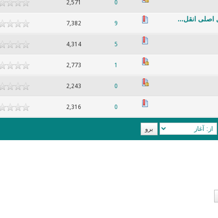
2,571
0
 اصلی انقل...
7,382
9
4,314
5
2,773
1
2,243
0
2,316
0