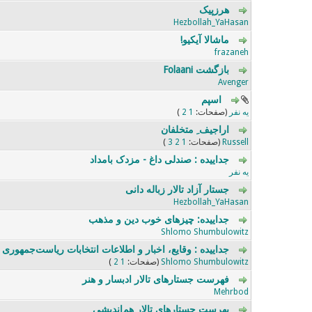
هرزپیک
0 رای - 0 از میانگین 5 رای
5
4
3
2
1
Hezbollah_YaHasan
ماشالا آیکیو!
0 رای - 0 از میانگین 5 رای
5
4
3
2
1
frazaneh
بازگشت Folaani
0 رای - 0 از میانگین 5 رای
5
4
3
2
1
Avenger
اسپم
0 رای - 0 از میانگین 5 رای
5
4
3
2
1
یه نفر
(صفحات:
1
2
)
اراجیف ِ متخلفان
0 رای - 0 از میانگین 5 رای
5
4
3
2
1
Russell
(صفحات:
1
2
3
)
جداییده : صندلی داغ - مزدک بامداد
0 رای - 0 از میانگین 5 رای
5
4
3
2
1
یه نفر
جستار آزاد تالار زباله دانی‌
0 رای - 0 از میانگین 5 رای
5
4
3
2
1
Hezbollah_YaHasan
جداییده: چیز‌های خوب دین و مذهب
0 رای - 0 از میانگین 5 رای
5
4
3
2
1
Shlomo Shumbulowitz
جداییده : وقایع، اخبار و اطلاعات انتخابات ریاست‌جمهوری 92
0 رای - 0 از میانگین 5 رای
5
4
3
2
1
Shlomo Shumbulowitz
(صفحات:
1
2
)
فهرست جستارهای تالار ادبسار و هنر
0 رای - 0 از میانگین 5 رای
5
4
3
2
1
Mehrbod
پهرست جستارهای تالار هم‌اندیشی