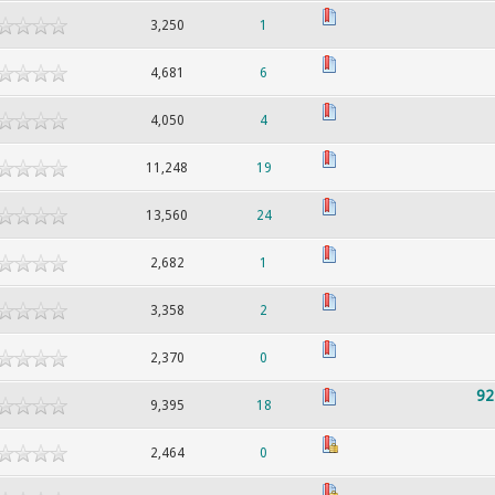
3,250
1
4,681
6
4,050
4
11,248
19
13,560
24
2,682
1
3,358
2
2,370
0
9,395
18
2,464
0