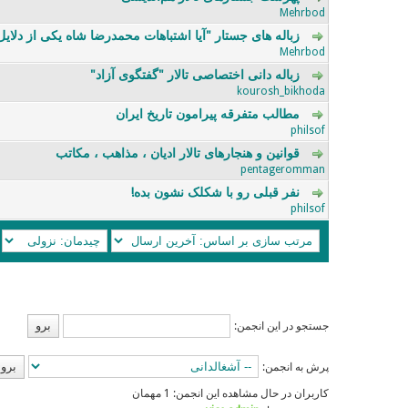
0 رای - 0 از میانگین 5 رای
5
4
3
2
1
Mehrbod
زباله های جستار "آیا اشتباهات محمدرضا شاه یکی از دلایل
0 رای - 0 از میانگین 5 رای
5
4
3
2
1
Mehrbod
زباله دانی اختصاصی تالار "گفتگوی آزاد"
0 رای - 0 از میانگین 5 رای
5
4
3
2
1
kourosh_bikhoda
مطالب متفرقه پیرامون تاریخ ایران
0 رای - 0 از میانگین 5 رای
5
4
3
2
1
philsof
قوانین و هنجارهای تالار ادیان ، مذاهب ، مکاتب
0 رای - 0 از میانگین 5 رای
5
4
3
2
1
pentageromman
نفر قبلی رو با شکلک نشون بده!
0 رای - 0 از میانگین 5 رای
5
4
3
2
1
philsof
جستجو در این انجمن:
پرش به انجمن:
کاربران در حال مشاهده این انجمن: 1 مهمان