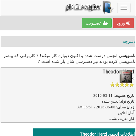
ورود
عضــویت
دفترچه
نامنویسی
انجمن درست شده و اکنون دوباره کار میکند! ? کاربرانی که پیشتر
نامنویسی کرده بودند نیز دسترسی‌اشان باز شده است ?
Theodor Herzl
(خوره)
تاریخ عضویت:
11-03-2010
تاریخ تولد:
تعیین نشده
زمان محلی:
08-06-2026 ، 05:51 AM
آمار:
آفلاین
فاز:
تعریف نشده
اطلاعات انجمن Theodor Herzl