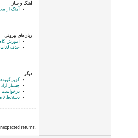
آهنگ و ساز
آهنگ از معی
زبان‌های بیرونی
اموزش گام ب
حذف لغات بیگ
دیگر
گزین‌گویه‌ها
جستار آزاد ت
درخواست کم
دستخط ناصر
.Unexpected places give you unexpected returns