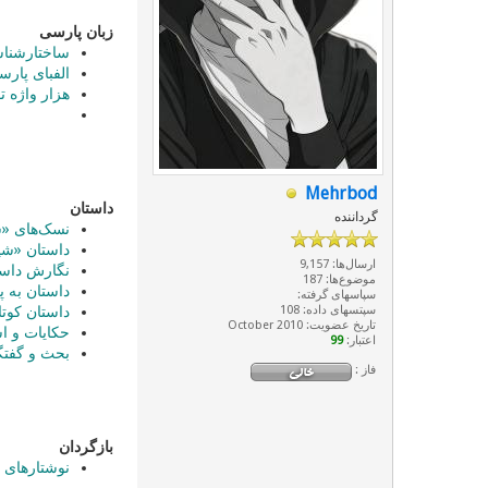
زبان پارسی
ساختارشناس
الفبای پارس
هزار واژه 
Mehrbod
داستان
گرداننده
نسک‌های «
داستان «شی
ارسال‌ها: 9,157
نگارش داست
موضوع‌ها: 187
داستان به 
سپاسهای گرفته:
سپتسهای داده: 108
داستان کوتا
تاریخ عضویت: October 2010
حکایات و اش
اعتبار:
99
بحث و گفتگو
فاز :
بازگردان
نوشتارهای 