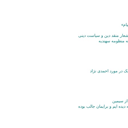
ام»
اشعار منقد دین و سیاست دینی
ه منظومه سهنديه
 در مورد احمدی نژاد
از سیمین
 دیده ایم و برایمان جالب بوده