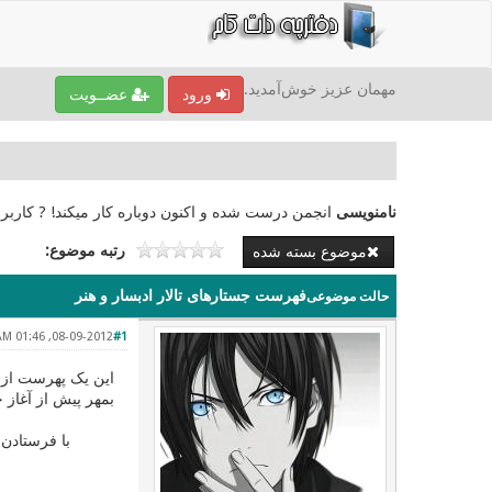
مهمان عزیز خوش‌آمدید.
ورود
عضــویت
نامنویسی
انجمن درست شده و اکنون دوباره کار میکند! ? کاربر
رتبه موضوع:
موضوع بسته شده
فهرست جستارهای تالار ادبسار و هنر
حالت موضوعی
08-09-2012, 01:46 AM
#1
این یک پهرست از جُ
بمهر پیش از آغاز ج
با فرستادن