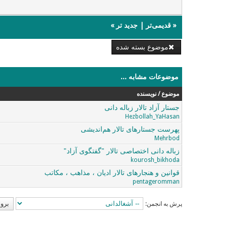
«
قدیمی‌تر
|
جدید تر
»
موضوع بسته شده
موضوعات مشابه ...
موضوع / نویسنده
جستار آزاد تالار زباله دانی‌
Hezbollah_YaHasan
پهرست جستارهای تالار هم‌اندیشی
Mehrbod
زباله دانی اختصاصی تالار "گفتگوی آزاد"
kourosh_bikhoda
قوانین و هنجارهای تالار ادیان ، مذاهب ، مکاتب
pentageromman
پرش به انجمن: