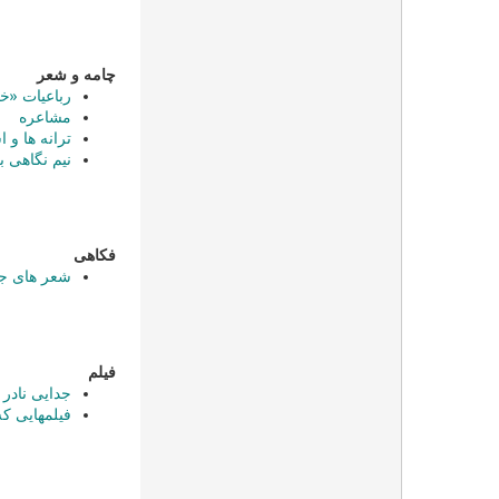
چامه و شعر
رباعیات «خی
مشاعره
ترانه ها و 
نيم نگاهی ب
فکاهی
شعر های جک
فیلم
جدایی نادر 
فیلمهایی که