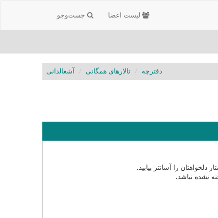
لیست اعضا
جست‌و‌جو
دفترچه
تالارهای همگانی
آشغالدانی
دلخواهتان را آسانتر بیابید.
ته نشده نباشد.