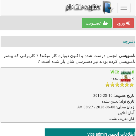
ورود
عضــویت
دفترچه
نامنویسی
انجمن درست شده و اکنون دوباره کار میکند! ? کاربرانی که پیشتر
نامنویسی کرده بودند نیز دسترسی‌اشان باز شده است ?
vice admin
(خیلی گرداننده)
تاریخ عضویت:
10-28-2010
تاریخ تولد:
تعیین نشده
زمان محلی:
08-06-2026 ، 08:27 AM
آمار:
آفلاین
فاز:
تعریف نشده
اطلاعات انجمن vice admin