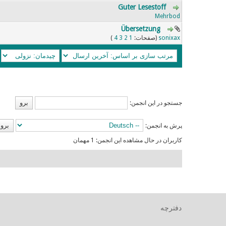
Guter Lesestoff
0 رای - 0 از میانگین 5 رای
5
4
3
2
1
Mehrbod
Übersetzung
1 رای - 3 از میانگین 5 رای
5
4
3
2
1
sonixax
(صفحات:
1
2
3
4
)
جستجو در این انجمن:
پرش به انجمن:
کاربران در حال مشاهده این انجمن: 1 مهمان
دفترچه