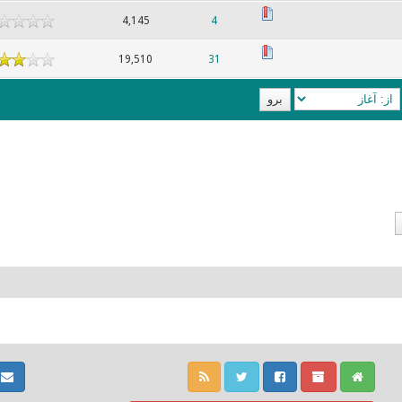
4,145
4
19,510
31
ت