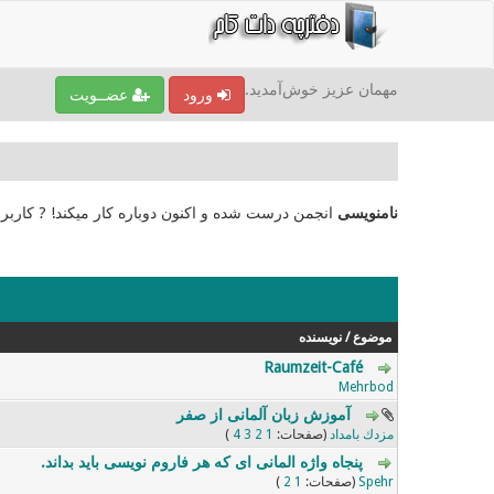
مهمان عزیز خوش‌آمدید.
ورود
عضــویت
نامنویسی
انجمن درست شده و اکنون دوباره کار میکند! ? کاربر
موضوع
/
نویسنده
Raumzeit-Café
0 رای - 0 از میانگین 5 رای
5
4
3
2
1
Mehrbod
آموزش زبان آلمانی از صفر
0 رای - 0 از میانگین 5 رای
5
4
3
2
1
مزدك بامداد
(صفحات:
1
2
3
4
)
پنجاه واژه المانی ای که هر فاروم نویسی باید بداند.
0 رای - 0 از میانگین 5 رای
5
4
3
2
1
Spehr
(صفحات:
1
2
)