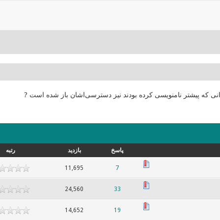
انی که پیشتر نامنویسی کرده بودند نیز دسترسی‌اشان باز شده است ?
پاسخ
بازدید
رتبه
11,695
7
24,560
33
14,652
19