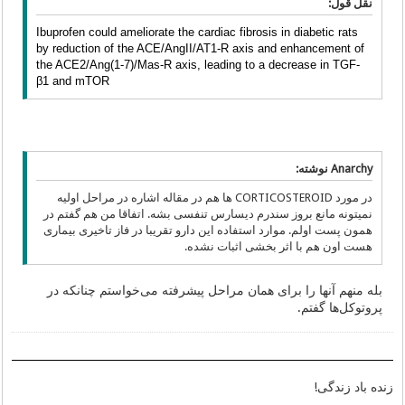
نقل قول:
Ibuprofen could ameliorate the cardiac fibrosis in diabetic rats
by reduction of the ACE/AngII/AT1-R axis and enhancement of
the ACE2/Ang(1-7)/Mas-R axis, leading to a decrease in TGF-
β1 and mTOR
Anarchy نوشته:
در مورد CORTICOSTEROID ها هم در مقاله اشاره در مراحل اولیه
نمیتونه مانع بروز سندرم دیسارس تنفسی بشه. اتفاقا من هم گفتم در
همون پست اولم. موارد استفاده این دارو تقریبا در فاز تاخیری بیماری
هست اون هم با اثر بخشی اثبات نشده.
بله منهم آنها را برای همان مراحل پیشرفته می‌خواستم چنانکه در
پروتوکل‌ها گفتم.
زنده باد زندگی!