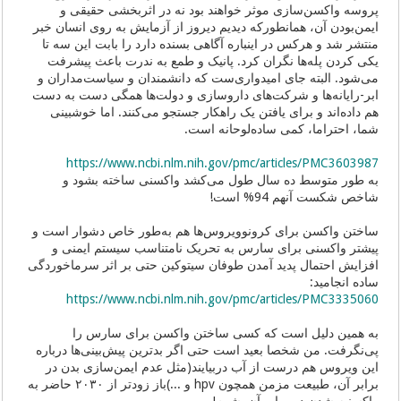
پروسه واکسن‌سازی موثر خواهند بود نه در اثربخشی حقیقی و
ایمن‌بودن آن، همانطورکه دیدیم دیروز از آزمایش به روی انسان خبر
منتشر شد و هرکس در اینباره آگاهی بسنده دارد را بابت این سه تا
یکی کردن پله‌ها نگران کرد. پانیک و طمع به ندرت باعث پیشرفت
می‌شود. البته جای امیدواری‌ست که دانشمندان و سیاست‌مداران و
ابر-رایانه‌ها و شرکت‌های داروسازی و دولت‌ها همگی دست به دست
هم داده‌اند و برای یافتن یک راهکار جستجو می‌کنند. اما خوشبینی
شما، احتراما، کمی ساده‌لوحانه است.
https://www.ncbi.nlm.nih.gov/pmc/articles/PMC3603987
به طور متوسط ده سال طول می‌کشد واکسنی ساخته بشود و
شاخص شکست آنهم 94% است!
ساختن واکسن برای کرونوویروس‌ها هم به‌طور خاص دشوار است و
پیشتر واکسنی برای سارس به تحریک نامتناسب سیستم ایمنی و
افزایش احتمال پدید آمدن طوفان سیتوکین حتی بر اثر سرماخوردگی
ساده انجامید:
https://www.ncbi.nlm.nih.gov/pmc/articles/PMC3335060
به همین دلیل است که کسی ساختن واکسن برای سارس را
پی‌نگرفت. من شخصا بعید است حتی اگر بدترین پیش‌بینی‌ها درباره
این ویروس هم درست از آب دربیایند(مثل عدم ایمن‌سازی بدن در
برابر آن، طبیعت مزمن همچون hpv و ...)باز زودتر از ۲۰۳۰ حاضر به