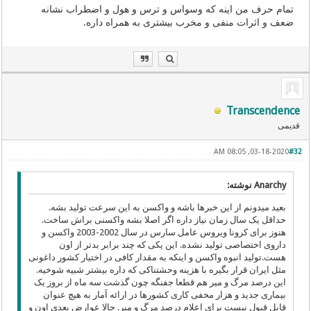
تمام حرف من اینه که وسواس و ترس و هول و اضطراب نشانه
ضعف و اثرات منفی و مخرب بیشتری به همراه داره.
Transcendence
قدیمی
03-18-2020, 08:05 AM
#32
Anarchy نوشته:
بعید میدونم از این خبرها باشه و واکسن به این سرعت تولید بشه.
حداقل یک سال زمان نیاز داره اگر اصلا بشه واکسنی براش ساخت.
هنوز برای کرونا ویروس عامل سارس در سال 2002-2003 واکسن و
داروی اختصاصی تولید نشده. این یکی که چند برابر بدتر از اون
هست.تولید انبوه واکسن و اینکه به مقدار کافی در اختیار کشور داغونی
مثل ایران قرار بگیره با هزینه وحشتناکی که داره بیشتر شبیه شوخیه.
این درصد مرگ و میر هم قطعا جفنگه چون گذشت سه ماه از بروز یک
بیماری جدید و هزار مخفی کاری کشورها در ارائه آمار به هیچ عنوان
قابل قبول نیست برای اعلام درصد مرگ و میر. حالا عوارض بعدی اون و