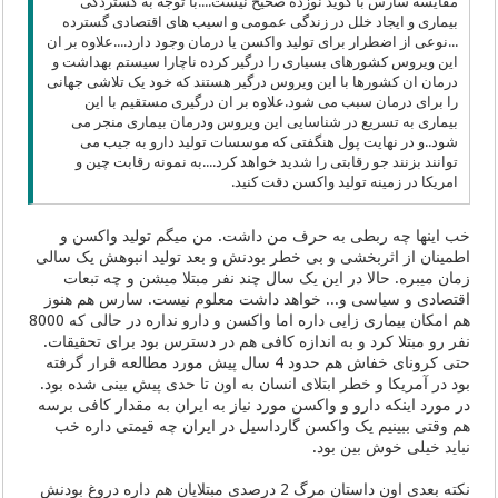
مقایسه سارس با کوید نوزده صحیح نیست....با توجه به گستردگی
بیماری و ایجاد خلل در زندگی عمومی و اسیب های اقتصادی گسترده
...نوعی از اضطرار برای تولید واکسن یا درمان وجود دارد....علاوه بر ان
این ویروس کشورهای بسیاری را درگیر کرده ناچارا سیستم بهداشت و
درمان ان کشورها با این ویروس درگیر هستند که خود یک تلاشی جهانی
را برای درمان سبب می شود.علاوه بر ان درگیری مستقیم با این
بیماری به تسریع در شناسایی این ویروس ودرمان بیماری منجر می
شود..و در نهایت پول هنگفتی که موسسات تولید دارو به جیب می
توانند بزنند جو رقابتی را شدید خواهد کرد....به نمونه رقابت چین و
امریکا در زمینه تولید واکسن دقت کنید.
خب اینها چه ربطی به حرف من داشت. من میگم تولید واکسن و
اطمینان از اثربخشی و بی خطر بودنش و بعد تولید انبوهش یک سالی
زمان میبره. حالا در این یک سال چند نفر مبتلا میشن و چه تبعات
اقتصادی و سیاسی و... خواهد داشت معلوم نیست. سارس هم هنوز
هم امکان بیماری زایی داره اما واکسن و دارو نداره در حالی که 8000
نفر رو مبتلا کرد و به اندازه کافی هم در دسترس بود برای تحقیقات.
حتی کرونای خفاش هم حدود 4 سال پیش مورد مطالعه قرار گرفته
بود در آمریکا و خطر ابتلای انسان به اون تا حدی پیش بینی شده بود.
در مورد اینکه دارو و واکسن مورد نیاز به ایران به مقدار کافی برسه
هم وقتی ببینیم یک واکسن گارداسیل در ایران چه قیمتی داره خب
نباید خیلی خوش بین بود.
نکته بعدی اون داستان مرگ 2 درصدی مبتلایان هم داره دروغ بودنش