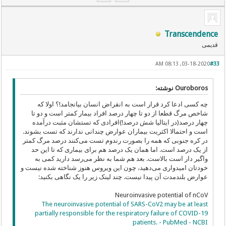
Transcendence
قدیمی
03-18-2020, 08:13 AM
#33
Ouroboros نوشته:
چه کسی ادعا کرد قرار است به انقراض انسان بیانجامد!؟ اولا که
شاخص مرگ قطعا از دو تا چهار درصد افراد بیمار کمتر است و دو تا
چهار درصد(در ایتالیا شش درصد!)افرادی که تستشان مثبت درآمده
است و احتمالا اکثریت بیماران عوارض چندانی ندارند که تست بشوند.
در کره جنوبی که همه را بصورت رندوم تست می‌کنند درصد مرگ کمتر
از یک درصد است. اما همان یک درصد هم برای بیماری که تا این حد
واگیر دار است بالاست. بعد هم شما به نظر می‌رسد دارید کمی به
خودتان امیدواری می‌دهید، چون این ویروس هنوز شناخته شده نیست و
عوارض بلندمدت آن پیدا نیست. چند لینک زیر را یک نگاهی بکنید:
Neuroinvasive potential of nCoV
The neuroinvasive potential of SARS-CoV2 may be at least
partially responsible for the respiratory failure of COVID-19
patients. - PubMed - NCBI