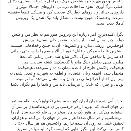
شاخص و دوره‌ی واگیر، شاخص مرگ، مراحل پیشرفت بیماری، دلایل
اصلی مرگ‌آوری، نحوه مداخلات درمانی، داروهای احتمالا موثر و
داروهای بی‌اثر و داروهای خطرناک صحبت کرد و مشکل قطعا «فقط»
سرعت وحشتناک شیوع نیست، مشکل پاندمیک شدن یک ویروس
کاملا جدید است.
نگران‌کننده‌ترین امر درباره این ویروس هنوز هم به نظر من واکنش
دولت‌ چین به آن است. این دولت منفور جان انسان‌ها برایش
کوچکترین ارزشی ندارد و واکنش‌های آن به چنین رخدادهایی همیشه
بیشترین فاصله ممکن و قابل تصور از آلارمیسم را دارد، حتی زمانی
که سارس با شاخص مرگ بالاتر شایع شد، حتی زمانی که ده‌ها
میلیون چینی بخاطر جنگ مائو با گنجشک‌ها کشته شدند... چین
هیچوقت واکنش خارج از قاعده نشان نداده و نمی‌دهد، هیچوقت!
متحمل شدن اینهمه زیان اقتصادی و لطمه به شهرت و تبدیل شدن به
تیتر اول اخبار آخرالزمانی در جهان و ... نشان می‌دهد آنها ترسیده
بودند، و چیزی که CCP را بترساند، باید من و شما را هم نگران بکند!
بخش آبی شده همان ایمان کور به سیستم تکنولوژیک و نظام مستقر
در جهان است که مهربد از هر فرصتی برای عربده‌کشیدن بر سر آن
استفاده می‌کند، ما هنوز یک درمان موثر برای فلو که صد سال آن را
می‌شناسیم و هر سال صدها هزار نفر در جهان را می‌کشد و هزاران
تحقیق علمی به روی آن شده نداریم. واکسنش هم هر سال ۶۰٪ یا
کمتر اثر می‌کند! این انگیزه‌هایی که لیست کرده‌اید تنها در تسریع