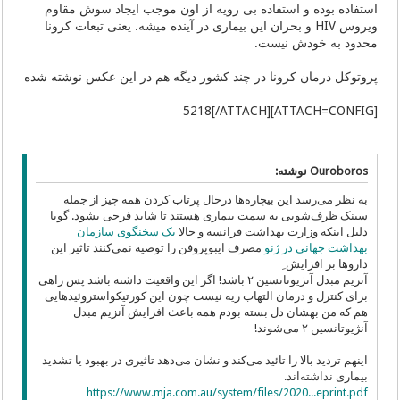
استفاده بوده و استفاده بی رویه از اون موجب ایجاد سوش مقاوم
ویروس HIV و بحران این بیماری در آینده میشه. یعنی تبعات کرونا
محدود به خودش نیست.
پروتوکل درمان کرونا در چند کشور دیگه هم در این عکس نوشته شده
[ATTACH=CONFIG]5218[/ATTACH]
Ouroboros نوشته:
به نظر می‌رسد این بیچاره‌ها درحال پرتاب کردن همه چیز از جمله
سینک ظرف‌شویی به سمت بیماری هستند تا شاید فرجی بشود. گویا
دلیل اینکه وزارت بهداشت فرانسه و حالا
یک سخنگوی سازمان
بهداشت جهانی در ژنو
مصرف ایبوپروفن را توصیه نمی‌کنند تاثیر این
داروها بر افزایش ِ
آنزیم مبدل آنژیوتانسین ۲ باشد! اگر این واقعیت داشته باشد پس راهی
برای کنترل و درمان التهاب ریه نیست چون این کورتیکواستروئید‌هایی
هم که من بهشان دل بسته بودم همه باعث افزایش
آنزیم مبدل
آنژیوتانسین ۲ می‌شوند!
اینهم تردید بالا را تائید می‌کند و نشان می‌دهد تاثیری در بهبود یا تشدید
بیماری نداشته‌اند.
https://www.mja.com.au/system/files/2020...eprint.pdf