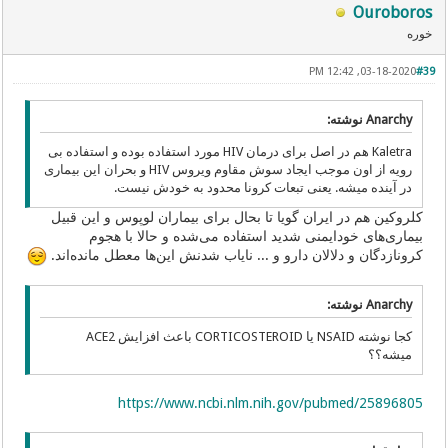
Ouroboros
خوره
03-18-2020, 12:42 PM
#39
Anarchy نوشته:
Kaletra هم در اصل برای درمان HIV مورد استفاده بوده و استفاده بی
رویه از اون موجب ایجاد سوش مقاوم ویروس HIV و بحران این بیماری
در آینده میشه. یعنی تبعات کرونا محدود به خودش نیست.
کلروکین هم در ایران گویا تا بحال برای بیماران لوپوس و این قبیل
بیماری‌های خودایمنی شدید استفاده می‌شده و حالا با هجوم
کرونا‌زدگان و دلالان دارو و ... نایاب شدنش این‌ها معطل مانده‌اند.
Anarchy نوشته:
کجا نوشته NSAID یا CORTICOSTEROID باعث افزایش ACE2
میشه؟؟
https://www.ncbi.nlm.nih.gov/pubmed/25896805