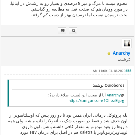
معلوم میشه با مرگ و میر 8 درصدی و بسیار رو به رشدش در ایتالیا.
در مورد ووهان هم که صفحه قبل یه مطالعه رو گذاشتم.
بحث ترسیدن نیست اما ترسیدن بهتر از دست کم گرفتنه.
Anarchy
گرداننده
03-18-2020, 11:00 AM
#38
Ouroboros نوشته:
@
Anarchy
آیا از صحت این لیست اطلاع دارید؟ :
https://i.imgur.com/1OhozlE.jpg
بله پروتوکل درمانی ایران همین بود تا دو روز پیش که اوسلتامیویر از
اون حذف شد و فقط در صورت شک به آنفولانزا داده میشه. ولی همه
داروها رو بعید میدونم به مقدار کافی داشته باشن. اون داروی
لوپیناویر/ریتوناویر یا Kaletra هم در اصل برای درمان HIV مورد