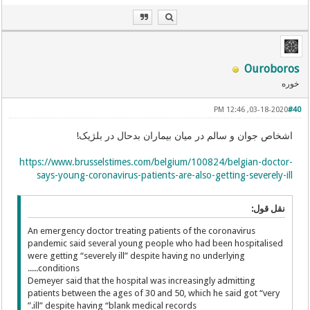
Ouroboros
خوره
03-18-2020, 12:46 PM
#40
اشخاص جوان و سالم در میان بیماران بدحال در بلژیک!
https://www.brusselstimes.com/belgium/100824/belgian-doctor-
says-young-coronavirus-patients-are-also-getting-severely-ill
نقل قول:
An emergency doctor treating patients of the coronavirus
pandemic said several young people who had been hospitalised
were getting “severely ill” despite having no underlying
conditions.....
Demeyer said that the hospital was increasingly admitting
patients between the ages of 30 and 50, which he said got “very
ill” despite having “blank medical records.”