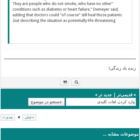
“They are people who do not smoke, who have no other
conditions such as diabetes or heart failure,” Demeyer said,
adding that doctors could “of course” still heal those patients
but describing the situation as potentially life-threatening.
زنده باد زندگی!
«
قدیمی‌تر
|
جدید تر
»
« قبلی
4
بعدی »
موضوعات مشابه ...