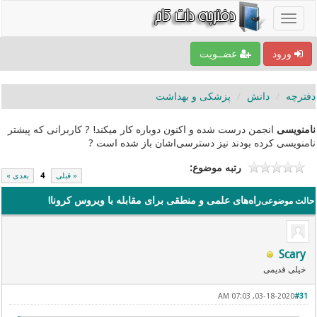
ورود
عضــویت
دفترچه
دانش
پزشکی و بهداشت
نامنویسی
انجمن درست شده و اکنون دوباره کار میکند! ? کاربرانی که پیشتر
نامنویسی کرده بودند نیز دسترسی‌اشان باز شده است ?
رتبه موضوع:
« قبلی
4
بعدی »
راه‌های علمی و منطقی برای مقابله با ویروس کرونا!
حالت موضوعی
Scary
خیلی قدیمی
03-18-2020, 07:03 AM
#31