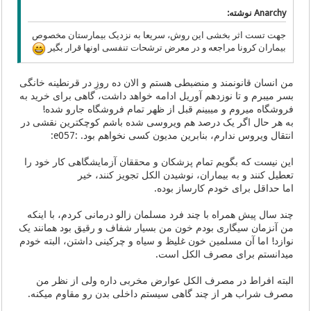
Anarchy نوشته:
جهت تست اثر بخشی این روش، سریعا به نزدیک بیمارستان مخصوص
بیماران کرونا مراجعه و در معرض ترشحات تنفسی اونها قرار بگیر
من انسان قانونمند و منضبطی هستم و الان ده روزِ در قرنطینه خانگی
بسر میبرم و تا نوزدهم آوریل ادامه خواهد داشت، گاهی برای خرید به
فروشگاه میروم و میبینم قبل از ظهر تمام فروشگاه جارو شده!
به هر حال اگر یک درصد هم ویروسی شده باشم کوچکترین نقشی در
انتقال ویروس ندارم، بنابرین مدیون کسی نخواهم بود. :e057:
این نیست که بگویم تمام پزشکان و محققان آزمایشگاهی کار خود را
تعطیل کنند و به بیماران، نوشیدن الکل تجویز کنند، خیر
اما حداقل برای خودم کارساز بوده.
چند سال پیش همراه با چند فرد مسلمان زالو درمانی کردم، با اینکه
من آنزمان سیگاری بودم خون من بسیار شفاف و رقیق بود همانند یک
نوازد! اما آن مسلمین خون غلیظ و سیاه و چرکینی داشتن، البته خودم
میدانستم برای مصرف الکل است.
البته افراط در مصرف الکل عوارض مخربی داره ولی از نظر من
مصرف شراب هر از چند گاهی سیستم داخلی بدن رو مقاوم میکنه.