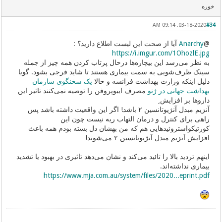
خوره
03-18-2020, 09:14 AM
#34
@
Anarchy
آیا از صحت این لیست اطلاع دارید؟ :
https://i.imgur.com/1OhozlE.jpg
به نظر می‌رسد این بیچاره‌ها درحال پرتاب کردن همه چیز از جمله
سینک ظرف‌شویی به سمت بیماری هستند تا شاید فرجی بشود. گویا
دلیل اینکه وزارت بهداشت فرانسه و حالا
یک سخنگوی سازمان
بهداشت جهانی در ژنو
مصرف ایبوپروفن را توصیه نمی‌کنند تاثیر این
داروها بر افزایش ِ
آنزیم مبدل آنژیوتانسین ۲ باشد! اگر این واقعیت داشته باشد پس
راهی برای کنترل و درمان التهاب ریه نیست چون این
کورتیکواستروئید‌هایی هم که من بهشان دل بسته بودم همه باعث
افزایش
آنزیم مبدل آنژیوتانسین ۲ می‌شوند!
اینهم تردید بالا را تائید می‌کند و نشان می‌دهد تاثیری در بهبود یا تشدید
بیماری نداشته‌اند.
https://www.mja.com.au/system/files/2020...eprint.pdf