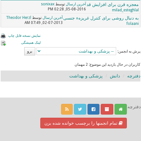
معجزه قرن برای افزایش قد
آخرین ارسال
توسط
sonixax
05-08-2016, 02:28 PM
milad_esteghlal
به دنبال روشی برای کنترل غریزهء جنسی
آخرین ارسال
توسط
Theodor Herzl
02-07-2013, 07:49 AM
folaani
نمایش نسخه قابل چاپ
لینک همیشگی
پرش به انجمن:
کاربران در حال بازدید این موضوع: 2 مهمان
دفترچه
دانش
پزشکی و بهداشت
دفترچه
تمام انجمنها را برچسب خوانده شده بزن