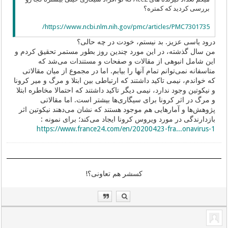
بررسی کردید که کمتره؟
https://www.ncbi.nlm.nih.gov/pmc/articles/PMC7301735/
درود یاسی عزیز. بد نیستم، خودت در چه حالی؟
من سال گذشته، در این مورد چندین روز بطور مستمر تحقیق کردم و
این شامل انبوهی از مقالات و صفحات و مستندات می‌شد که
متاسفانه نمی‌توانم تمام آنها را بیابم. اما در مجموع از میان مقالاتی
که خواندم، نیمی تاکید داشتند که ارتباطی بین ابتلا و مرگ و میر کرونا
و نیکوتین وجود ندارد، نیمی دیگر تاکید داشتند که احتمالا مخاطره ابتلا
و مرگ در اثر کرونا برای سیگاری‌ها بیشتر است. اما مقالاتی
پژوهش‌ها و آمارهایی هم موجود هستند که نشان می‌دهند نیکوتین اثر
بازدارندگی در مورد ویروس کرونا ایجاد می‌کند؛ برای نمونه :
https://www.france24.com/en/20200423-fra...onavirus-1
کسشر هم تعاونی؟!