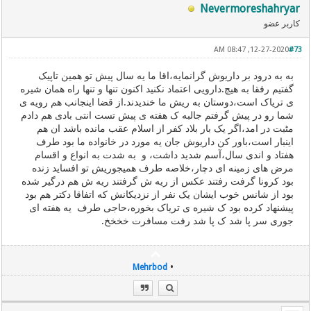
Nevermoreshahryar
کاربر عضو
12-27-2020, 08:47 AM
#73
به به درود بر داریوش گرانمایه،اقا ما یه سال پیش تو همین تاپیک
گفتیم رفقا به هیچ.دارویی اعتماد نکنید اکنون تنها و تنها راه همان شیره
ی تریاک است،دوستان به ریش ما خندیدند.از قضا اینجانب هم رویه ی
شما رو در پیش گرفتم جالبه ک هفته ی پیش تست انتی بادی هم دادم
مٹبت در امد،اگر یک بار بلاد کفر از اسلام عقب مانده باشد ان هم
اینبار است،باور کن داریوش جان یه مورد در خانواده ما بود طرف
هفتاد و اندی سال،آسم شدید داشت، و به شدت به انواع و اقسام
مرض های زمینه ای دچار،خلاصه طرف همیجوریش تو افساید زنده
بود کرونا گرفت رفتند عکس از ریه ش گرفتند ریه ش هم درگیر شده
بود از شانس خوب ایشان یک نفر از نزدیکانش که اتفاقا دکتر هم بود
پیشنهاد کرده بود ک شیره ی تریاک بخوره،حاجی طرف یه هفته ای
جوری سر پا شد ک پا شد رفت مسافرت خخخخ.
•
Mehrbod