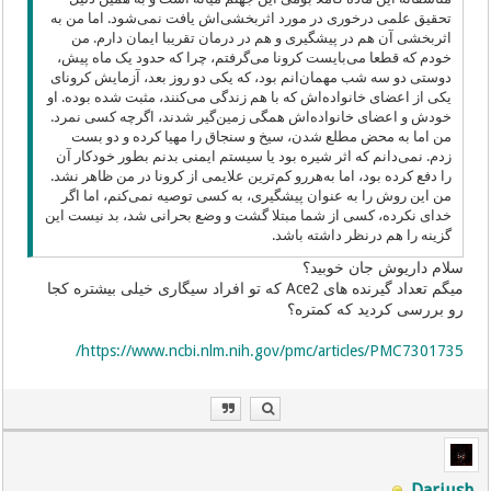
تحقیق علمی درخوری در مورد اثربخشی‌اش یافت نمی‌شود. اما من به
اثربخشی آن هم در پیشگیری و هم در درمان تقریبا ایمان دارم. من
خودم که قطعا می‌بایست کرونا می‌گرفتم، چرا که حدود یک ماه پیش،
دوستی دو سه شب مهمان‌انم بود، که یکی دو روز بعد، آزمایش کرونای
یکی از اعضای خانواده‌اش که با هم زندگی می‌کنند، مثبت شده بوده. او
خودش و اعضای خانواده‌اش همگی زمین‌گیر شدند، اگرچه کسی نمرد.
من اما به محض مطلع شدن، سیخ و سنجاق را مهیا کرده و دو بست
زدم. نمی‌دانم که اثر شیره بود یا سیستم ایمنی بدنم بطور خودکار آن
را دفع کرده بود، اما به‌هررو کم‌ترین علایمی از کرونا در من ظاهر نشد.
من این روش را به عنوان پیشگیری، به کسی توصیه نمی‌کنم، اما اگر
خدای نکرده، کسی از شما مبتلا گشت و وضع بحرانی شد، بد نیست این
گزینه را هم درنظر داشته باشد.
سلام داریوش جان خوبید؟
میگم تعداد گیرنده های Ace2 که تو افراد سیگاری خیلی بیشتره کجا
رو بررسی کردید که کمتره؟
https://www.ncbi.nlm.nih.gov/pmc/articles/PMC7301735/
Dariush