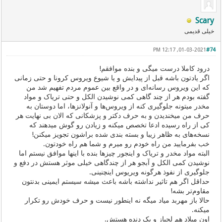
Scary
خیلی قدیمی
01-03-2021, 12:17 PM
#74
درود کاملا درست میگی و بنده موافقم!
اگر یادتون باشه قبل از پیدایش و یا شیوع ویروس کرونا و حتی زمانی
که این ویروس رسانه‌ای و در واقع بین عموم مردم تفهیم شد من
گفته بودم هر از چند گاهی کمی نوشیدن الکل و حتی تریاک و مواد
مخدر میتونه جلوگیری کنه از ویروس‌ها و آنولانزها، اما دوستان به
حرف من میخندیدن و به حرف دکتر و پزشکانی که الان بی نهایت هر
کی از راه رسیده ادعا تخصص میکنه و زیادن رو گوش میدهند که
نسخه‌های به ظاهر زیبا و بسته بندی شده براشون تجویز میکنن!
خب بفرمایید من راه خودم رو میرم و شما هم راه خودتون.
البته مواد مخدر و تریاک و اینجور چیزها بنده با اینها موافق نیستم اما
نوشیدن کمی الکل و آبجو هر از چندگاهی خیلی موثر هستش در دفع و
جلوگیری از نفوذ هرگونه ویریوس اینچنینی.
حداقل اگر هم تاثیر نداشته باشه باعث میشه سیستم ایمینی بدنتون
مقاوم‌تر بشه!
حالا باز مهربد میاد میگه نه اینطور نیست و حرف خودش رو تکرار
میکنه.
اون میلاد هم لجباز و یک دنده هستش.