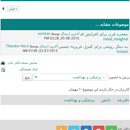
« قبلی
8
موضوعات مشابه ...
معجزه قرن برای افزایش قد
آخرین ارسال
توسط
sonixax
05-08-2016, 02:28 PM
milad_esteghlal
به دنبال روشی برای کنترل غریزهء جنسی
آخرین ارسال
توسط
Theodor Herzl
02-07-2013, 07:49 AM
folaani
نمایش نسخه قابل چاپ
لینک همیشگی
پرش به انجمن:
کاربران در حال بازدید این موضوع: 1 مهمان
دفترچه
دانش
پزشکی و بهداشت
دفترچه