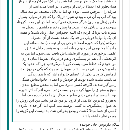
2 - شاید مضحک بنظر برسد. اما شیره تریاک! من اگرچه از دیرباز،
همان‌طور که احتمالا برخی از دوستان در اینجا می‌دانند، از
طرفداران مرفین سنتی بوده‌ام، اما به دلایل مختلف دو سه سالی
بود که لب به آن نزده بودم، شیره تریاک را که جز در موارد بسیار
خاص (مثل بیماری) هرگز مصرف نمی‌کردم. اما در این مدت کرونا،
سوخته‌های تریاکی که از مدت‌ها پیش ذخیره داشتم را تبدیل به
شیره ناب تریاک کردم (که البته حجم‌اش خیلی زیاد شده) و هفته
ای یک یا نهایتا دو بار، در حد یک نصفه بست از آن مصرف
می‌کنم(چرا که شیره اصلا شوخی بردار نیست). متاسفانه این
ماده کاملا بومی این جهنم میانه است و به همین دلیل تحقیق
علمی درخوری در مورد اثربخشی‌اش یافت نمی‌شود. اما من به
اثربخشی آن هم در پیشگیری و هم در درمان تقریبا ایمان دارم.
من خودم که قطعا می‌بایست کرونا می‌گرفتم، چرا که حدود یک
ماه پیش، دوستی دو سه شب مهمان‌انم بود، که یکی دو روز بعد،
آزمایش کرونای یکی از اعضای خانواده‌اش که با هم زندگی
می‌کنند، مثبت شده بوده. او خودش و اعضای خانواده‌اش همگی
زمین‌گیر شدند، اگرچه کسی نمرد. من اما به محض مطلع شدن،
سیخ و سنجاق را مهیا کرده و دو بست زدم. نمی‌دانم که اثر شیره
بود یا سیستم ایمنی بدنم بطور خودکار آن را دفع کرده بود، اما
به‌هررو کم‌ترین علایمی از کرونا در من ظاهر نشد. من این روش را
به عنوان پیشگیری، به کسی توصیه نمی‌کنم، اما اگر خدای نکرده،
کسی از شما مبتلا گشت و وضع بحرانی شد، بد نیست این گزینه را
هم درنظر داشته باشد.
سلام داریوش جان خوبید؟
میگم تعداد گیرنده های Ace2 که تو افراد سیگاری خیلی بیشتره کجا رو