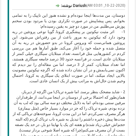
(10-22-2020, 03:01 AM)
Dariush نوشته:
دوستان، من مدت‌ها اینجا نبوده‌ام و نشده هنوز این تاپیک را به تمامی
بخوانم. پس پیشاپیش در صورت تکراری بودن یا مردود بودن سخنم
پوزش می‌طلبم. من در مورد دو چیز به یقین رسیده‌ام:
1- اثر مثبت نیکوتین بر پیشگیری کرونا. گویا نوعی پروتئین در ریه
وجود دارد که نیکوتین به مرور باعث از بین رفتن‌اش می‌شود. این
پروتئین همانی‌ست که ویروس کرونا در بدو حضورش در ریه به آن
متصل شده و حمله خود را آغاز می‌کند. طبق آمارها هم من بررسی
کردم در کشورهایی مثل فرانسه، تعداد مبتلایان سیگاری خیلی کمتر از
مبتلایان عادی است. در فرانسه حدود 30 درصد جامعه سیگاری هستند،
اما تعداد مبتلایان، کمتر از 3 درصد. اما من مقاله‌ای را نیز دیدم که
اکنون نمی‌یابمش و در آن نشان داده شده که اگرچه نیکوتین مصونیت
بالایی ایجاد میکند، اما در صورت ابتلای یک سیگاری به کرونا، احتمال
وخیم شدن حال‌اش به مراتب بیش از یک انسان عادی است.
2 - شاید مضحک بنظر برسد. اما شیره تریاک! من اگرچه از دیرباز،
همان‌طور که احتمالا برخی از دوستان در اینجا می‌دانند، از طرفداران
مرفین سنتی بوده‌ام، اما به دلایل مختلف دو سه سالی بود که لب به آن
نزده بودم، شیره تریاک را که جز در موارد بسیار خاص (مثل بیماری)
هرگز مصرف نمی‌کردم. اما در این مدت کرونا، سوخته‌های تریاکی که از
مدت‌ها پیش ذخیره داشتم را تبدیل به شیره ناب تریاک کردم (که البته
حجم‌اش خیلی زیاد شده) و هفته ای یک یا نهایتا دو بار، در حد یک نصفه
بست از آن مصرف می‌کنم(چرا که شیره اصلا شوخی بردار نیست).
متاسفانه این ماده کاملا بومی این جهنم میانه است و به همین دلیل