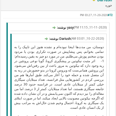
خوره
11-20-2020, 03:27 PM
#72
(11-11-2020, 11:15 PM)
yasy نوشته:
(10-22-2020, 03:01 AM)
Dariush نوشته:
دوستان، من مدت‌ها اینجا نبوده‌ام و نشده هنوز این تاپیک را به
تمامی بخوانم. پس پیشاپیش در صورت تکراری بودن یا مردود
بودن سخنم پوزش می‌طلبم. من در مورد دو چیز به یقین رسیده‌ام:
1- اثر مثبت نیکوتین بر پیشگیری کرونا. گویا نوعی پروتئین در
ریه وجود دارد که نیکوتین به مرور باعث از بین رفتن‌اش می‌شود.
این پروتئین همانی‌ست که ویروس کرونا در بدو حضورش در ریه به
آن متصل شده و حمله خود را آغاز می‌کند. طبق آمارها هم من
بررسی کردم در کشورهایی مثل فرانسه، تعداد مبتلایان سیگاری
خیلی کمتر از مبتلایان عادی است. در فرانسه حدود 30 درصد
جامعه سیگاری هستند، اما تعداد مبتلایان، کمتر از 3 درصد. اما من
مقاله‌ای را نیز دیدم که اکنون نمی‌یابمش و در آن نشان داده شده
که اگرچه نیکوتین مصونیت بالایی ایجاد میکند، اما در صورت ابتلای
یک سیگاری به کرونا، احتمال وخیم شدن حال‌اش به مراتب بیش
از یک انسان عادی است.