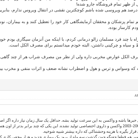
ل از ظهر تمام فروشگاه جارو شده!
درصد هم ویروسی شده باشم کوچکترین نقشی در انتقال ویروس ندارم، بنابرین مدی
 تمام پزشکان و محققان آزمایشگاهی کار خود را تعطیل کنند و به بیماران، نوش
دم کارساز بوده.
 با چند فرد مسلمان زالو درمانی کردم، با اینکه من آنزمان سیگاری بودم خون 
و سیاه و چرکینی داشتن، البته خودم میدانستم برای مصرف الکل است.
صرف الکل عوارض مخربی داره ولی از نظر من مصرف شراب هر از چند گاهی س
 که وسواس و ترس و هول و اضطراب نشانه ضعف و اثرات منفی و مخرب بیشت
ین خبرها باشه و واکسن به این سرعت تولید بشه. حداقل یک سال زمان نیاز داره اگر 
سارس در سال 2002-2003 واکسن و داروی اختصاصی تولید نشده. این یکی که چند برابر بدتر ا
قرار بگیره با هزینه وحشتناکی که داره بیشتر شبیه شوخیه.
یر هم قطعا جفنگه چون گذشت سه ماه از بروز یک بیماری جدید و هزار مخفی کاری کشو