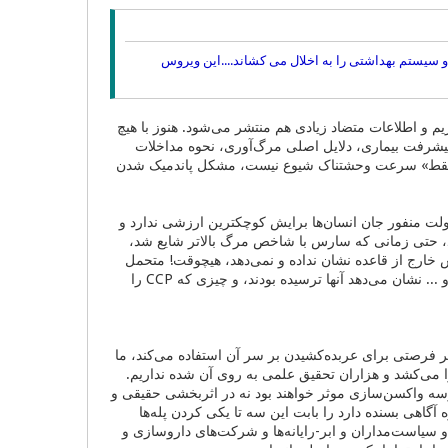
سیستم بهداشتی را به اخلال می کشاند....این ویروس
و اطلاعات متضاد زیادی هم منتشر می‌شود. هنوز با هیچ
یشرفت بیماری، دلایل اصلی مرگ‌آوری، نحوه مداخلات
ا «فقط» سرعت وحشتناک شیوع نیست، مشکل پاندمیک شدن
ولت منفور جان انسان‌ها برایش کوچکترین ارزشی ندارد و
رد، حتی زمانی که سارس با شاخص مرگ بالاتر شایع شد،
 خارج از قاعده نشان نداده و نمی‌دهد، هیچوقت! متحمل
شدن اینهمه زیان اقتصادی و لطمه به شهرت و تبدیل شدن به تیتر اول اخبار آخرالزمانی در جهان و ... نشان می‌دهد آنها ترسیده بودند، و چیزی که CCP را
 فرصتی برای عربده‌کشیدن بر سر آن استفاده می‌کند، ما
ا می‌کشد و هزاران تحقیق علمی به روی آن شده نداریم.
در تسریع پروسه واکسن‌سازی موثر خواهند بود نه در اثربخشی حقیقی و
آگاهی بسنده دارد را بابت این سه تا یکی کردن پله‌ها
 سیاست‌مداران و ابر-رایانه‌ها و شرکت‌های داروسازی و