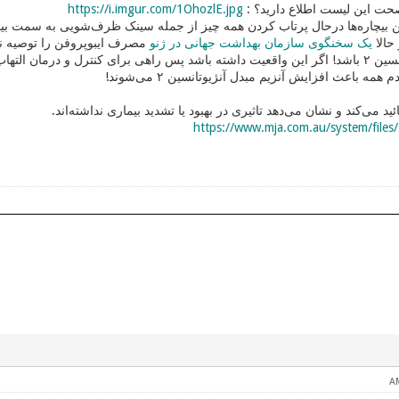
صحت این لیست اطلاع دارید؟ :
https://i.imgur.com/1OhozlE.jpg
 بیچاره‌ها درحال پرتاب کردن همه چیز از جمله سینک ظرف‌شویی به سمت بیما
حالا
یک سخنگوی سازمان بهداشت جهانی در ژنو
مصرف ایبوپروفن را توصیه نمی‌
آنزیم مبدل آنژیوتانسین ۲ باشد! اگر این واقعیت داشته باشد پس راهی برای کنترل و د
دم همه باعث افزایش
آنزیم مبدل آنژیوتانسین ۲ می‌شوند!
تائید می‌کند و نشان می‌دهد تاثیری در بهبود یا تشدید بیماری نداشته‌اند.
https://www.mja.com.au/system/files/