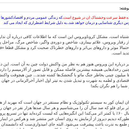
ه فقط سرعت وحشتناک ان در شیوع است.
که زندگی عمومی مردم و اقتصادکشورها و 
وس دیگری شناسایی و درمان خواهد شد..به دلیل شرایط اضطراری که ایجاد می کند
باه است، مشکل کروناویروس این است که ما اطلاعات کافی درباره آن نداریم 
از رفتار ویروس، علائم بیماری، شاخص و دوره‌ی واگیر، شاخص مرگ، مراحل پ
احتمالا موثر و داروهای بی‌اثر و داروهای خطرناک صحبت کرد و مشکل قطع
دید است.
امر درباره این ویروس هنوز هم به نظر من واکنش دولت‌ چین به آن است. این د
نین رخدادهایی همیشه بیشترین فاصله ممکن و قابل تصور از آلارمیسم را دا
ا میلیون چینی بخاطر جنگ مائو با گنجشک‌ها کشته شدند... چین هیچوقت واکنش
 شما را هم نگران بکند!
ایمان کور به سیستم تکنولوژیک و نظام مستقر در جهان است که مهربد از هر
ر برای فلو که صد سال آن را می‌شناسیم و هر سال صدها هزار نفر در جهان ر
واکسنش هم هر سال ۶۰٪ یا کمتر اثر می‌کند! این انگیزه‌هایی که لیست کرده‌اید تنها 
نطورکه دیدیم دیروز از آزمایش به روی انسان خبر منتشر شد و هرکس در اینباره 
و طمع به ندرت باعث پیشرفت می‌شود. البته جای امیدواری‌ست که دانشمندان و