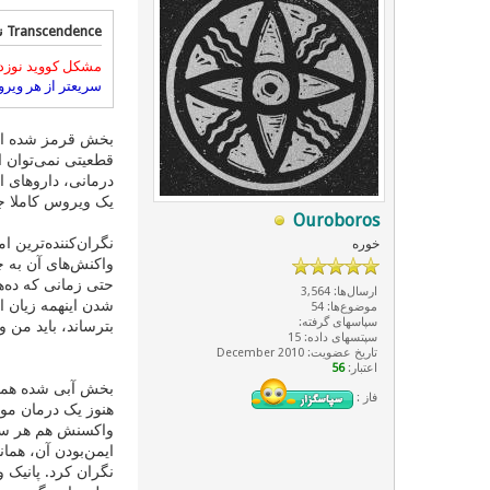
Transcendence نوشته:
مشکل کووید نوزد
سریعتر از هر ویر
بخش قرمز شده اشت
قطعیتی نمی‌توان 
درمانی، داروهای 
یک ویروس کاملا ج
Ouroboros
نگران‌کننده‌ترین 
خوره
واکنش‌های آن به چ
حتی زمانی که ده‌ه
ارسال‌ها: 3,564
موضوع‌ها: 54
سپاسهای گرفته:
بترساند، باید من و
سپتسهای داده: 15
تاریخ عضویت: December 2010
اعتبار:
56
بخش آبی شده همان 
فاز :
هنوز یک درمان موث
ایمن‌بودن آن، هما
نگران کرد. پانیک 