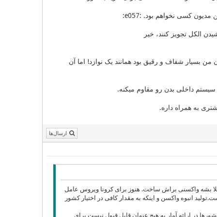
ون کسی نخواهم بود. :e057:
یدن الکل تجویز کنند، خیر
من بسیار شفاف و رقیق بود همانند یک نوازد! اما آن
یستم داخلی بدن رو مقاوم میکنه.
ری به همراه داره.
ارسال‌ها
اصلا بشه واکسنی براش ساخت. هنوز برای کرونا ویروس عامل
ز اون هست.تولید انبوه واکسن و اینکه به مقدار کافی در اختیار کشور
رها در ارائه آمار به هیچ عنوان قابل قبول نیست برای