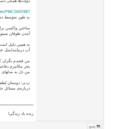
دولت‌ها همگی دست 
icles/PMC3603987
به طور متوسط ده س
ساختن واکسن برای
آمدن طوفان سیتوک
به همین دلیل است
آب دربیایند(مثل عدم ایمن‌سازی بدن
من قصدم نگران کر
من دل به مدلهای ع
پ.ن: دوستان لطفا 
درباره‌ی مسائل جان
زنده باد زندگی!
پاسخ