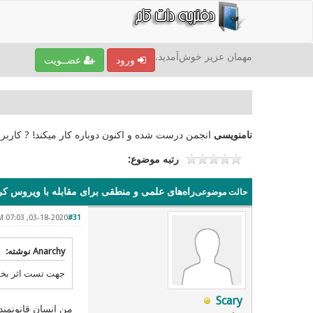
مهمان عزیز خوش‌آمدید.
ورود
عضــویت
نامنویسی
انجمن درست شده و اکنون دوباره کار میکند! ? کاربر
رتبه موضوع:
راه‌های علمی و منطقی برای مقابله با ویروس کرو
حالت موضوعی
03-18-2020, 07:03 AM
#31
Anarchy نوشته:
جهت تست اثر بخشی
Scary
من انسان قانونمند