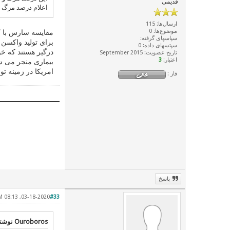
قدیمی
اعلام درصد مرگ و
ارسال‌ها: 115
موضوع‌ها: 0
مقایسه سارس با کو
سپاسهای گرفته:
برای تولید واکسن 
سپتسهای داده: 0
درگیر هستند که خو
تاریخ عضویت: September 2015
اعتبار:
3
بیماری منجر می شو
امریکا در زمینه تو
فاز :
پاسخ
03-18-2020, 08:13 AM
#33
Ouroboros نوشته: