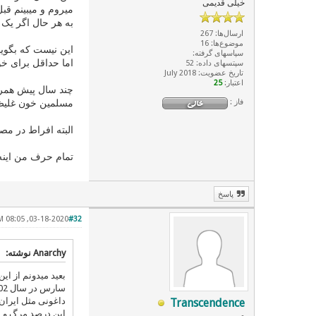
خیلی قدیمی
میروم و میبینم قب
به هر حال اگر یک 
ارسال‌ها: 267
موضوع‌ها: 16
این نیست که بگویم
سپاسهای گرفته:
اما حداقل برای خو
سپتسهای داده: 52
تاریخ عضویت: July 2018
اعتبار:
25
چند سال پیش همراه
فاز :
مسلمین خون غلیظ 
البته افراط در م
تمام حرف من اینه
پاسخ
03-18-2020, 08:05 AM
#32
Anarchy نوشته:
بعید میدونم از ا
داغونی مثل ایران 
Transcendence
این درصد مرگ و م