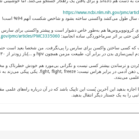
به دست هم داده‌اند و برای یافتن یک راهکار جستجو می‌کنند. اما خوشبینی شم
https://www.ncbi.nlm.nih.gov/pmc/art
ال طول می‌کشد واکسنی ساخته بشود و شاخص شکست آنهم 94% است!
 کرونوویروس‌ها هم به‌طور خاص دشوار است و پیشتر واکسنی برای سارس به 
ین حتی بر اثر سرماخوردگی ساده انجامید:
h.gov/pmc/articles/PMC3335060
 که کسی ساختن واکسن برای سارس را پی‌نگرفت. من شخصا بعید است حتی اگ
 در برابر آن، طبیعت مزمن همچون hpv و ...)باز زودتر از ۲۰۳۰ حاضر به واکسنیه شدن در برابر آن بشوم!
دن و ترساندن بیشتر کسی نیست و نگرانی بی‌مورد هم خودش خطرناک و مخرب 
بجز مکانیزم دفاعی ذهن آدمی در برابر هراس 
لمی می‌بندد.
اجازه بدهید این آخرین پُست این تاپیک باشد که در آن درباره راه‌های علمی م
بی را به یک جستار دیگر انتقال بدهید.