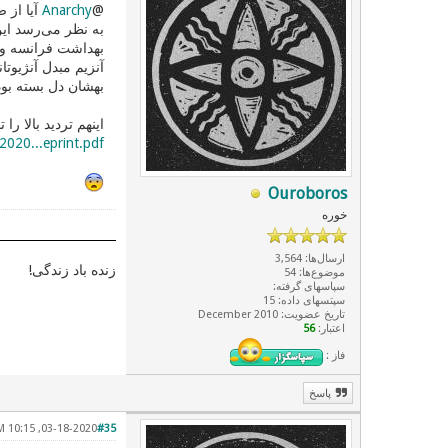
@
Anarchy
آیا از 
به نظر می‌رسد این
بهداشت فرانسه و 
بهشان دل بسته بو
اینهم تردید بالا را 
2020...eprint.pdf
Ouroboros
خوره
ارسال‌ها: 3,564
زنده باد زندگی!
موضوع‌ها: 54
سپاسهای گرفته:
سپتسهای داده: 15
تاریخ عضویت: December 2010
اعتبار:
56
فاز :
پاسخ
03-18-2020, 10:15 AM
#35