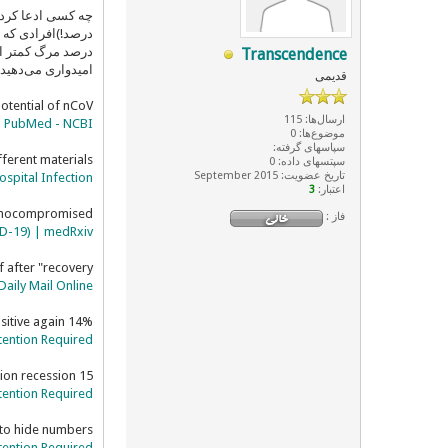
چه کسی ادعا کرد ق
درصد!)افرادی که 
درصد مرگ کمتر از
Transcendence
امیدواری می‌دهید
قدیمی
otential of nCoV
ارسال‌ها: 115
. - PubMed - NCBI
موضوع‌ها: 0
سپاسهای گرفته:
fferent materials
سپتسهای داده: 0
تاریخ عضویت: September 2015
ospital Infection
اعتبار:
3
munocompromised
فاز :
VID-19) | medRxiv
f after "recovery"
Daily Mail Online
14% of "recovered" in Guangdong test positive again
tention Required!
15 million to die, $2.4 trillion recession
tention Required!
 to hide numbers
tention Required!