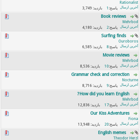
Rationalist
3,749
1
Book reviews
Mehrbod
4,180
2
Surfing finds
Ouroboros
6,585
8
Movie reviews
Mehrbod
8,536
10
Grammar check and correction
Nocturne
8,716
9
How did you learn English?
Mehrbod
12,836
17
Our Kiss Adventures
Fiona
13,948
20
English memes
Theodor Herzl