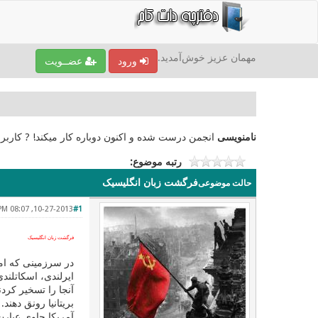
مهمان عزیز خوش‌آمدید.
ورود
عضــویت
نامنویسی
انجمن درست شده و اکنون دوباره کار میکند! ? کاربر
رتبه موضوع:
فرگشت زبان انگلیسیک
حالت موضوعی
10-27-2013, 08:07 PM
#1
فرگشت زبان انگلیسیک
آنجا را تسخیر کردن
بریتانیا رونق دهند
آمریکا حاوی عبارت caster یا chester است، مانند Manchester، ِDorchester و Lancaster . این عبارت از ریشه لاتین castra به معنی مح