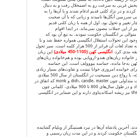
ربی تقسیم گردید. بخش غربی به سرعت رو به اضمحلال رفت و به دنبال
دند و در نژاد کلتی قدیم ادغام شدند و یا آن‌ها را به
عنی سرزمین آنگل‌ها نامیدند و زبانی که با آن صحبت
ر تغییر و تحول بود. اول از همه با زبان کلتی قدیم
 از این حملات مصون نمی‌ماند. در ابتدا اقوام
توالی بر انگلستان حکومت نمودند. به تبع آن بود که
با وجود این تحولات استقلال انگلیسی همواره حفظ شد و با
جذب و افزودن بر دایره لغات از زبان‌های دیگر امروزه به مفصل‌ترین زبان دنیا تبدیل شده است که تعداد لغات آن فراتر از 500 هزار کلمه است. سیر تحول
قه بندی کرد.
انگلیسی کهن (1100-450 میلادی)
این زبان
نواده زبان‌های هندو-اروپایی بوده و هم‌خانواده زبان‌های
کهن به‌جا مانده، حماسه بیووولف است. این حماسه
رای خواننده امروزی خوانا نیست و تفاوت‌های بسیار زیادی
با انگلیسی امروزی دارد. انگلیسی کهن طی سالیان دچار دو تغییر و تحول مهم گردید: نخست این‌که، با رواج دین مسیحیت در انگلستان از سال 500 میلادی
به بعد، بار دیگر کلمات لاتین این‌بار، از کتاب مقدس وارد زبان انگلیسی کهن گردید. از جمله کلمات متداولی چون dish، candle، master و monk که اتفاق در
ارتباط با کلیسا هستند، ریشه لاتینی دارند. در مرحله دوم، حمله و سیطره اقوام اسکاندیناوی رخ داد و در طول سال‌های 800 تا 900 میلادی، کلماتی چون
skin، skirt و sky از شمال اروپا وارد جزیره انگلستان گردید. جالب است که بدانیم ضمایر they و she نیز ریشه اسکاندیناوی دارند و این ضمایر در انگلیسی
10 به پایان راه خود رسیدند. آخرین پادشاه آن‌ها در نبرد هستینگز از ویلیام گشاینده
از شمال فرانسه بود، شکست خورد. ویلیام و جانشینان او 300 سال بر انگلستان حکومت کردند و در این مدت زبان رسمی و