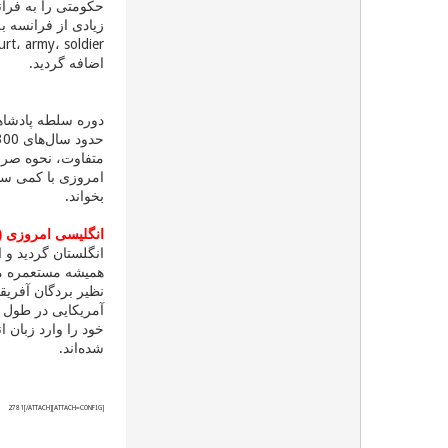
حکومتی را به فرانس
اضافه گردید.
متفاوت، نحوه صرف 
بخواند.
انگلیسی امروزی (1500میلادی تاکنون)
همیشه مستعمره ملل
آمریکایی در طول سا
شده‌اند.
[ATTACH=CONFIG]2781[/ATTACH]