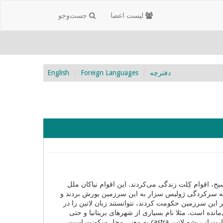
لیست اعضا
جست‌و‌جو
دفترچه
Foreign Languages
English
میده می‌شود از صدها سال قبل تا حدود سال 55 قبل از میلاد مسیح، اقوام کِلت زندگی می‌کردند. این اقوام نیاکان ملل
5 قبل از میلاد بود که سپاهیان رومی به سرکردگی ژولیس سزار به این سرزمین یورش بردند و
بر این سرزمین حکومت کردند، نتوانستند زبان لاتین را در
مانده است. مثلا نام بسیاری از شهرهای بریتانیا و حتی