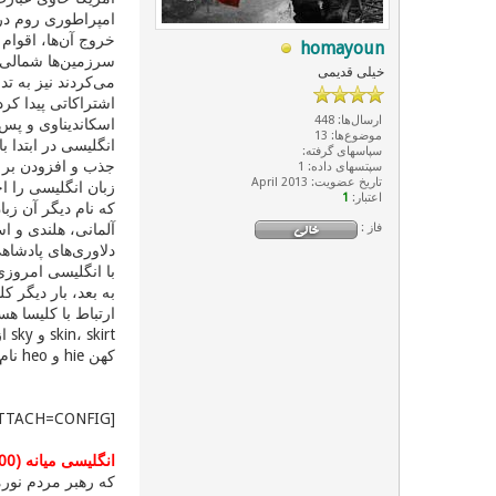
خروج آن‌ها، اقوام 
homayoun
سرزمین‌ها شمالی‌تر
خیلی قدیمی
می‌کردند نیز به تد
اشتراکاتی پیدا کرد
ارسال‌ها: 448
اسکاندیناوی و پس 
موضوع‌ها: 13
انگلیسی در ابتدا ب
سپاسهای گرفته:
سپتسهای داده: 1
تاریخ عضویت: April 2013
زبان انگلیسی را ا
اعتبار:
1
که نام دیگر آن زبا
فاز :
آلمانی، هلندی و ا
دلاوری‌های پادشاه
کهن hie و heo نام‌داشتند.
[ATTACH=CONFIG]2782[/ATTACH]
انگلیسی میانه (1500-1100 میلادی)