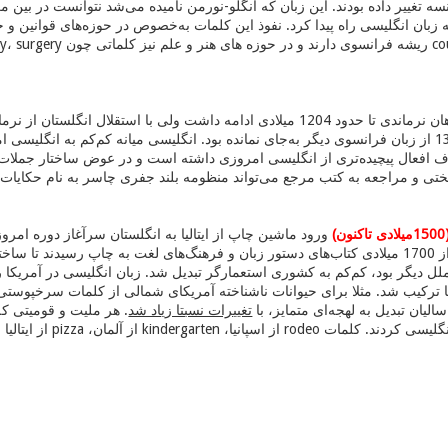
ه تغییر داده بودند. این زبان که آنگلو-نورمن نامیده می‌شد نتوانست در بین مر
دوره سلطه پادشاهان نرماندی تا حدود 1204 میلادی ادامه داشت ولی با است
حدود سال‌های 1300 از زبان فرانسوی دیگر به‌جای نمانده بود. انگلیسی میانه کم‌کم به 
افعال پیچیده‌تری از انگلیسی امروزی داشته است و در عوض ساختار جملات آن 
ورود ماشین چاپ از ایتالیا به انگلستان سرآغاز دوره امر
انگلستان گردید و از 1700 میلادی کتاب‌های دستور زبان و فرهنگ‌های لغت به چاپ رسیدند 
 دیگر بود، کم‌کم به کشوری استعمارگر تبدیل شد. زبان انگلیسی در آمریکا رو
لیان تبدیل به لهجه‌ای متمایز، با
تغییرات نسبتا زیاد شد
. هر ملیت و قومیتی ک