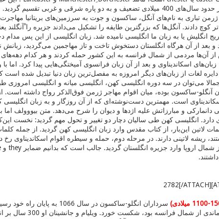
امپراطوری روم در حدود سال‌های 400 میلادی تضعیف و به دو پاره شرقی و غ
ژرمن تباری به نام‌های‌ آنگل‌، ساکسون‌ و جوت به سرزمین‌های بریتانیا مهاجرت کر
 کوچ دادند. آنگل‌ها که بزرگترین طایفه را تشکیل می‌دادند جزیره را ْآنگلند ی
ریج انگلیش یا به زبان ما انگلیسی نامیده شد. زبان انگلیسی از این پس مدام دچا
 و بعد از آن هرگاه انگلستان دستخوش تاخت و تاز مهاجمین می‌گردید، زبانش نیز
از آن‌ها مردمی از شمال فرانسه به این کشور حمله کردند و هر کدام دهه‌های م
ا زبان‌های اسکاندیناوی و بعد از آن زبان فرانسوی آمیختگی‌هایی پیدا کرد. اما 
جمالا می‌توان در سه دوره انگلیسی کهن، انگلیسی میانه و انگلیسی امروزی طب
ن آنگلو-ساکسون بوده، میان اقوام مهاجر ژرمن فوق‌الذکر رواج داشته است. از خا
سکاندیناوی است. مهمترین دست‌نوشته‌ای که از آن روزگار و به زبان انگلیسی 
ی دانمارکی و مبارزاتش علیه اژدها و دیوان را شرح می‌دهد. متن بیووولف اما ب
سرداران انگلو-ساکسون در سال‌ 66
که رهبر مردم نورماندی 