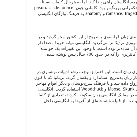
دم انگلستان راهی پیدا کند. اما به هرحال کلمات نسبتا
زیادی از فرانسه به زبان انگلیسی راه پیدا کرد. نفوذ این کلمات به‌خصوص در حوزه‌های قوانین و حکمرانی پررنگ‌تر بود. کلماتی چون prison، castle، prince،
court، army، soldier ریشه فرانسوی دارند و در حوزه های هنر و علم نیز کلماتی چون romance، tragedy، surgery و anatomy به فرهنگ واژگان انگلیسی
قلال انگلستان از نرماندی زبان فرانسوی به‌تدریج از این کشور محو گردید و در
انگلیسی امروزی نزدیک‌تر می‌گردید. انگلیسی میانه حروف صدا دار
ساده‌تر بوده است. با وجود این تغییرات یک خواننده
امروزی با کمی سختی و مراجعه به کتب مرجع می‌تواند منظومه بلند جفری چاسر به نام حکایات کانتربری را که در حدود 700 سال پیش نوشته شده،
وزی زبان است. این اختراع موجب رشد ادبیات نوشتاری در
تا ساختار زبان به‌تدریج استاندارد و یکسان گردد. بریتانیا که تا کنون
اج داده شد و با فرهنگ سرخ‌پوستان و دیگر اقوام مهاجر
نظیر بردگان آفریقا ترکیب شد. مثلا برای حیوانات ناشناخته آمریکای شمالی از کلمات سرخپوستی Moose، Skunk و Woodchuck استفاده گردید. انگلیسی
ه در ممالک انگلیسی زبان سکونت کردند، تعدادی از کلمات
خود را وارد زبان انگلیسی کردند. کلمات rodeo از اسپانیا، kindergarten از آلمان، pizza از ایتالیا و jazz از قبیله ناشناخته‌ای از آفریقا به انگلیسی داخل