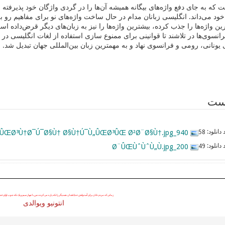
 که به جای دفع واژه‌های بیگانه همیشه آن‌ها را در گردی واژگان خود پذیرفته 
ی خود می‌داند. انگلیسی زبانان مدام در حال ساخت واژه‌های نو برای مفاهیم رو
ن واژه‌ها را جذب کرده، بیشترین واژه‌ها را نیز به زبان‌های دیگر قرض‌داده ا
رانسوی‌ها در تلاشند تا قوانینی برای ممنوع سازی استفاده از لغات انگلیسی در
ی یونانی، رومی و فرانسوی نهاد و به مهمترین زبان بین‌المللی جهان تبدیل شد.
وست
دانلود:
940_Ù…Ù‡Ù…ØªØ±ÛŒÙ† Ù†ÙˆÛŒØ³Ù†Ø¯Ú¯Ø§Ù† Ø§Ù†Ú¯Ù„ÛŒØ³ÛŒ Ø²Ø¨Ø§Ù†.jpg
58
دانلود:
200_Ø¨ÛŒÙˆÙˆÙ„Ù.jpg
49
زمانی که مردم نادان برای اُستوانش خدایانشان همدیگر را تکه پاره می کردند
من
با چهار سیم و یک تکه چوب اوای
خدا
انتونیو ویوالدی