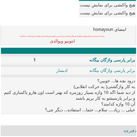
هیچ واکنشی برای نمایش نیست
هیچ واکنشی برای نمایش نیست
امضای homayoun
زمانی که مردم نادان برای اُستوانش خدایانشان همدیگر را تکه پاره می کردند
من
با چهار سیم و یک تکه چوب اوای
خدا
را روی کاغذ می نگاشتم!
انتونیو ویوالدی
برابر پارسی واژگان بیگانه
1
برابر پارسی واژگان بیگانه
ادبسار
درود بچه ها... خوبین؟
یه کار واژگشتی( یه حرکت انقلابی)
از دید شما اگه 10 واژه بسیار روزمره که بهتر است اون هارو پاکسازی کنیم
و برابر پارسیشو به کار بریم باشند
آن 10 واژه کدامند؟
خیلی ... زیاد.... سلام... حتما... استفاده... دیگر چی؟
دفترچه