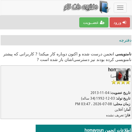
ورود
عضــویت
دفترچه
نامنویسی
انجمن درست شده و اکنون دوباره کار میکند! ? کاربرانی که پیشتر
نامنویسی کرده بودند نیز دسترسی‌اشان باز شده است ?
homayoun
(خیلی قدیمی)
تاریخ عضویت:
04-11-2013
تاریخ تولد:
03-12-1992 (34 ساله)
زمان محلی:
08-07-2026 ، 03:47 PM
آمار:
آفلاین
فاز:
تعریف نشده
اطلاعات انجمن homayoun