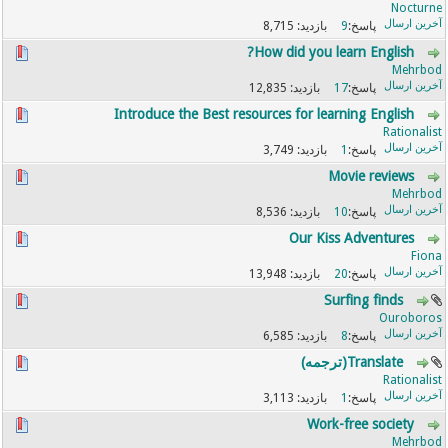
Nocturne
8,715
9
How did you learn English?
Mehrbod
12,835
17
Introduce the Best resources for learning English
Rationalist
3,749
1
Movie reviews
Mehrbod
8,536
10
Our Kiss Adventures
Fiona
13,948
20
Surfing finds
Ouroboros
6,585
8
Translate(ترجمه)
Rationalist
3,113
1
Work-free society
Mehrbod