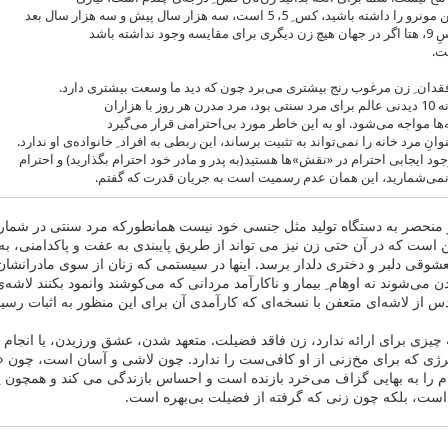
اشید، کس ِ 5، 5 است، سه هزار سال پیش و سه هزار سال بعد
داشته باشد
قدان ِ زن مرغوب رنج بیشتری می‌برد چون که دید ما وسعت بیشتری دارد.
با هزاران
نِ مرد خانه را نمی‌تواند به تثبیت برساند، این ربطی به افراد ِ خانواده‌ی او ندارد.
جود ایجابی احترام در «نقش»‌ها هستید(به پدر و مادر خود احترام بگذارید) و احترام
نمی‌شمارید، این همان عدم رسمیت است به جریان قدرت که گفتم.
منحصر به دستگاه تولید مثل جنسی خود نیست همانطورکه مرد سنتی در شمار 
است که در آن حتی زن نیز می تواند از طریق پایبندی به عفت و پاکدامنی، به 
وقی دلبر و دختری دلدار برسد. اینها در سیستمی که زنان از سوی مادرانشان 
ن می‌شوند نه اوهام ِ بیمار و ناکارآمد مردانی که می‌کوشند وانمود بکنند ل
از لاشه‌ای متعفن با نسخه‌ای که کارآمدی آن برای این منظور به اثبات رسید
یزی برای ارائه ندارد، زن فاقد فضیلت. متعهد شدن، عشق ورزیدن، یا انجا
نرژی که برای مخ‌زنی از او کافی‌ست را ندارد. چون لاشی و آسان است، چون 
ه‌ام را به بهایی گزاف می‌خرد بازنده است و احساس بازندگی می کند و همچون ی
 است، بلکه چون زنی که گرفته از فضیلت بی‌بهره است.