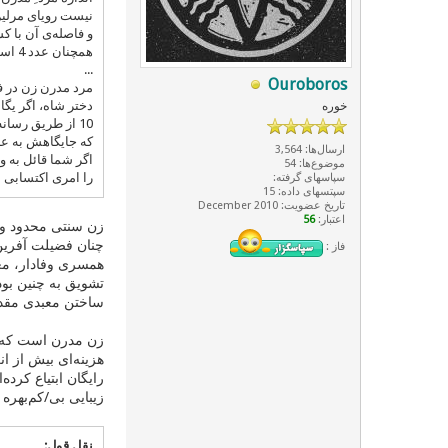
نیست رویای مرلین مونرو را داشته ب
و فاصله‌ی آن با کسِ 9، هتا اگر در جهان هیچ زن دیگری برای مقایسه وجود ن
همچنان عدد 4 است.
...
Ouroboros
مرد مدرن زن در ف
دختر شاه، اگر یگانه 10 دیدنی عالم برای مرد سنتی بود، مرد مدرن هر روز 
خوره
10 از طریق رسانه‌ها مواجه می‌شود. او به این خاطر مورد بی‌احترامی قرار می‌گیرد
که جایگاهش به عنوا
ارسال‌ها: 3,564
اگر شما قائل به و
موضوع‌ها: 54
را امری اکتسابی 
سپاسهای گرفته:
سپتسهای داده: 15
تاریخ عضویت: December 2010
اعتبار:
56
زن سنتی محدود و 
چنان فضیلت آفرین 
فاز :
همسری وفادار، معش
تشویق به چنین بود
ساختن معبدی مقدس 
زن مدرن است که چ
هزینه‌ای بیش از ا
رایگان ابتیاع کرد
زیبایی بی/کم‌بهره
نقل قول: