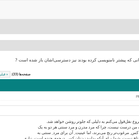
انی که پیشتر نامنویسی کرده بودند نیز دسترسی‌اشان باز شده است ?
صفحه‌ها (33):
« قبلی
وع نقل‌قول می‌کنم به دلیلی که جلوتر روشن خواهد شد.
 من درست نیست، چرا که مرد مدرن و مرد سنتی هر دو به یک
 کس ِ مرغوب‌تر رنج می‌برند، اما عینیت ِ آن برای مرد ِ سنتی به
 تلخ نیست. شما برای آنکه بدانید زن‌تان کس ِ درجه‌ی چندم است، نیازی