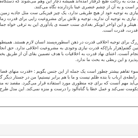
 مدت به رذالت طبع گرفتار آمده‌اند همیشه دچار این وهم می‌شوند که دستگاه
 است و به آن از چشم عنصری عینا بازدارنده نگاه می‌کنند.
ازی به توجیه خود از هیچ طریقی ندارد، یک چیز فیزیکی ست مثل جاذبه زمین، 
د نیازی به توجیه آن ندارید، توجیه و تلاش برای مشروعیت زایی برای قدرت ز
ر، هیتلر و این اواخر ابوبکر بغدادی سنت حسنه ی یادآوری این به ترقی خواه جما
ه قدرت، قدرت است.
رگ برای توجیه اخلاقی قدرت در ذهن اسطوره‌پسند انسان لازم هستند. همینطو
نین گفتم(هزار بار!)که قدرت نیازی وجودی به مشروعیت اخلاقی ندارد. حق انج
 انجام آنست. اعتنای نهاد قدرت به اخلاقیات با هدف تضمین بقای آن از طریق
ذیرد و این ربطی به بحث ما ندارد.
سوء تفاهم بیشتر چطور است یک جمله از این جنس بگویم : «قدرت منهای فض
 رابطه‌ی ارباب با بنده ظلم نیست و ما با هم برابر نیستیم! من در جستار دیگ
‌آید مهم آنست که برای چه منظوری مورد استفاده قرار می‌گیرد. مقصد نه منش
کومت نمی‌کند و عمل خطا یا گناه‌آلود را درست و منزه نمی‌کند. این مدل طرح