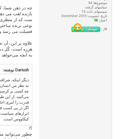
موضوع‌ها: 54
سپاسهای گرفته:
چه در ذهن شما، که
سپتسهای داده: 15
بازنده لقب می دهد
تاریخ عضویت: December 2010
ست که از منظری ز
اعتبار:
56
نوعی برنده ساختن 
فاز :
فضیلت می رسد و د
علاوه بر این، آن 
هرزه است، کُل دس
به آنچه می‌خواهد 
Dariush نوشته:
دیگر اینکه، شراف
به نظر من انسان د
چه کسی بر کرسی ق
می‌‌کنید، از این 
قدرت را امری اخل
اگر در پی کسب قد
ابزارهای سیاست او
کیکاووس است.
؟!
چطور می‌توانید مس