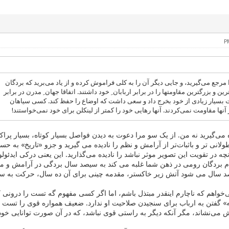
 مرجع می‌گیرید، و جایی دیگر آن را به کلی فراموش کرده و از یاد می‌برید که بردگان
ین و بزرگترین مقاومتها را در برابر اربابان ِ خود داشتند. اتفاقا جهان ِ مدرن در برابر
ت بسیار زیادی از خود بخرج داد و سعی داشت که اوضاع را حفظ کند. کسی سیاهان
 آنها مقاومت نمی‌کردند. آنها رهایی خود را کمتر از لینکلن برای خود نمی‌خواستند!
ه می‌گیرید نه من. از یک سو مرا دعوت به دیدن فواصل بسیار کوتاه، بسیار پراکن
لانی تر و باثبات‌تر از آرامش و نظم را نادیده می گیرید و جزو «تاریخ» به حسا
ه در تقویت این تصویر موثر نباشد را نادیده می‌گذارید. این یعنی درکی ایدئول
م بردگان رومی در ذهن شما غلبه می کند به سیصد سال بردگی در آرامش و می
صد سال می شود آتش زیر خاکستر، مقدمه چینی برای آن ده سال، حرکت به سم
‌خواهم که ناچارم اینقدر مبتذل باشم، اما اگر کسی مفهوم گه تست را درونی
» گفتن به ارباب برای سنجیدن صلاحیت او ندارد. ضعیف همواره قوی را تست می
ی‌نشاند، مگر آنکه دیگر به راستی قوی نباشد، که در آن صورت توانایی خود 