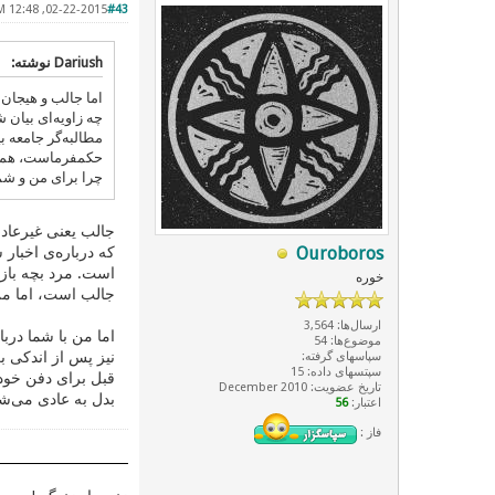
02-22-2015, 12:48 PM
#43
Dariush نوشته:
اما جالب و هیجان‌
چه زاویه‌ای بیان ش
مطالبه‌گر جامعه ب
حکمفرماست، همچنا
چرا برای من و شما
جالب یعنی غیرعادی
Ouroboros
که درباره‌ی اخبار
است. مرد بچه باز
خوره
جالب است، اما من 
ارسال‌ها: 3,564
اما من با شما درب
موضوع‌ها: 54
نیز پس از اندکی ب
سپاسهای گرفته:
سپتسهای داده: 15
قبل برای دفن خود 
تاریخ عضویت: December 2010
بدل به عادی می‌شو
اعتبار:
56
فاز :