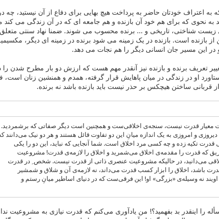
 به اعتراف خودتان حاضر به پرداخت هیچ بهایی برای دفاع از آن نیستید، چه در
 به نحوی که برای هم خود آن بازنده و هم جامعه ای که در آن زندگی می کند م
یست شناختی، تاریخی و ... برنده محسوب می شوند. ضمنا نهاد سنتی متعلق ب
از بازنده است. بازنده در یک زمینه می شود برنده در زمینه ای دیگر، مکسیمی
ر این مسیر جان انسانی دیگر را هم نجات می دهد.
تغییر تعریف برنده و بازنده نیز آنقدر مهم هست که ارزش دو بار مطرح شدن را د
تاورد او در زندگی در میان پاهایش قرار گرفته، همدم و همنشین زنان است،
از قربانی ساختن هیچکس بر حذر نیست باید بازنده باشد نه برنده.
ت معیار قدرت نیست، سنجه‌ی اخلاقی‌ست و همچنین است دیگر صفاتی که برشمردید.
یروزی و امروزی به یک اندازه میانِ این دو تفاوت قائل هستند و هر دو نیک می‌دانند که
درت تکیه زده و چه کسی مرد اخلاق است. شما آنجایی که نباید، این دو را یکی
طریق که قدرت را مقدمه‌ی اخلاق می‌شمرید و اخلاق را لازمه‌ی قدرت! مشروعیت
اقی می‌دانید، در حالیکه مشروعیت عنصری ذاتی از قدرت نیست. شخص ِ در قدرت
رت باشد، اخلاق را ابزار کسب قدرت می‌داند، نه لازمه‌ی آن و شلاق و شمشیر
یند نه وسیله‌ی «بزرگی» او! این فرقی‌ست که در دنیای اساطیر میانِ رستم و
أله را اینقدر بد بفهمید؟! من یادآوری می‌کنم که قدرت نیازی به مشروعیت ندا