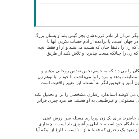
دیگر مردان از مادر فرزندشان بجز گیس بلند و پستان بزرگ
در جهان است، یا برآمده از آدم حساب نکردن آنها تا
 که زن را دقیقا چنان که هست می‌بینند و از او فقط آنچه
که زن را چنانکه هست بپذیرد، و تلاش نکند از طریق
مکان را می داد که به جسم نجس تقدس روحانی بدهیم و
 مطابقت بدهد و مرد را وا می‌داشت تا خود را با توهم زن
نون آمیز و خودویرانگر به آنست، این تغییر واقعیت است.
ن می کوشد استاندارد رفتاری مشخصی را بر او تحمیل بکند
قشی مصنوعی و غیرطبیعی به او هستند. هم مرد چیزی فراتر
ا حاضرید برای یک زن بپردازید مسئله سر ارزش عینی
من، باکره، شرمگین و آشنا به جایگاه خود است، خیاطی و آشپزی بلد است، بچه‌داری
را دوست دارد، فداکار است، صبور است و مظلوم است از منظری عینی بسیار ارزشمندتر است از تعهد یک دختری که فقط ۸ از ۱۰ است، فارغ از اینکه آیا