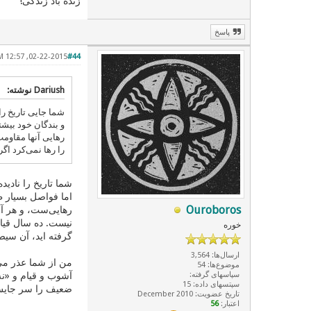
زنده باد زندگی!
پاسخ
02-22-2015, 12:57 PM
#44
Dariush نوشته:
شما جایی تاریخ‌ را
و بندگان خود بیشتر
رهایی آنها مقاوم
را رها نمی‌کرد اگر
شما تاریخ را نادید
اما فواصل بسیار طو
Ouroboros
رهایی‌ست، و هر آنچ
نیست. ده سال قیا
خوره
گرفته اید، آن سی
ارسال‌ها: 3,564
من از شما عذر می
موضوع‌ها: 54
سپاسهای گرفته:
آشوب و قیام و «نه
سپتسهای داده: 15
ضعیف را سر جایش م
تاریخ عضویت: December 2010
اعتبار:
56