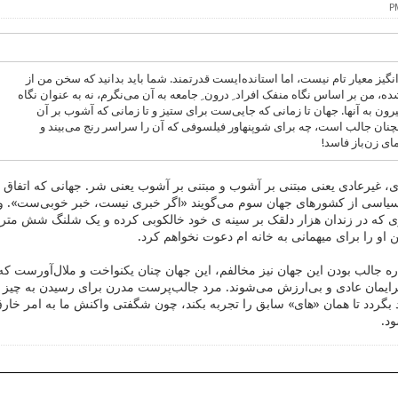
انگیز معیار تام نیست، اما استانده‌ایست قدرتمند. شما باید بدانید که سخن من از
ده، من بر اساس نگاه منفک افراد ِ درون ِ جامعه به آن می‌نگرم، نه به عنوان نگاه
یرون به آنها. جهان تا زمانی که جایی‌ست برای ستیز و تا زمانی که آشوب بر آن
ن جالب است، چه برای شوپنهاور فیلسوفی که آن را سراسر رنج می‌بیند و
ی زن‌باز فاسد!
، غیرعادی یعنی مبتنی بر آشوب و مبتنی بر آشوب یعنی شر. جهانی که اتفاق 
 سیاسی از کشورهای جهان سوم می‌گویند «اگر خبری نیست، خبر خوبی‌ست». و بد
ی که در زندان هزار دلقک بر سینه ی خود خالکوبی کرده و یک شلنگ شش متری 
او را برای میهمانی به خانه ام دعوت نخواهم کرد.
اره جالب بودن این جهان نیز مخالفم، این جهان چنان یکنواخت و ملال‌آورست که
رایمان عادی و بی‌ارزش می‌شوند. مرد جالب‌پرست مدرن برای رسیدن به چیز جال
بگردد تا همان «های» سابق را تجربه بکند، چون شگفتی واکنش ما به امر خارق‌
د.