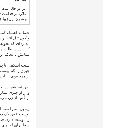
این در حالی‌ست 
علاوه بر جذابیت ج
و مدرن، زن زیبا=ز
شما به اشتباه گما
و کون تپل انتظار 
اندازه‌ای که بخواه
که دارد را طلب می
ستایش یا تحکم او 
سنت اسلامی با پنه
چیزی را که نیست بب
از مرد قوی ... ای
پس نه، شما در طلب
و از او چیزی بساز
از کُس از زن می‌خ
زیبایی مهم است ا
شما برای او بهای ب