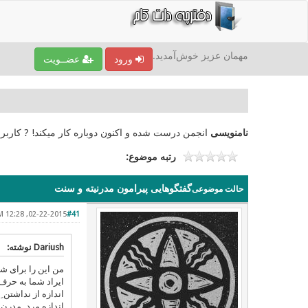
مهمان عزیز خوش‌آمدید.
ورود
عضــویت
نامنویسی
انجمن درست شده و اکنون دوباره کار میکند! ? کاربر
رتبه موضوع:
گفتگوهایی پیرامون مدرنیته و سنت
حالت موضوعی
02-22-2015, 12:28 PM
#41
Dariush نوشته:
من این را برای شر
ایراد شما به حرف
اندازه از نداشتن ِ
اندازه مرد ِ مدرن