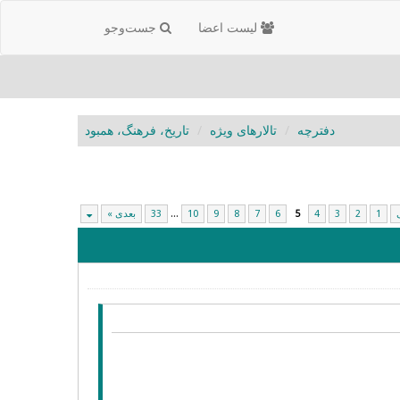
لیست اعضا
جست‌و‌جو
دفترچه
تالارهای ویژه
تاریخ، فرهنگ، همبود
1
2
3
4
5
6
7
8
9
10
...
33
بعدی »