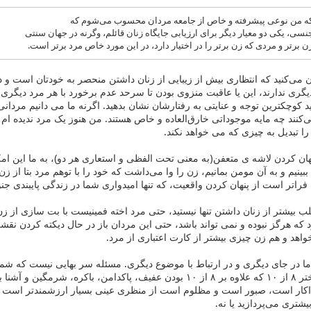
که من نوعی پیشرفته و خاص از جامعه مردان محسوب می‌شوم که
نسی، یکی دو معیار دیگر برای ارزیابی جایگاه زنان قائلم، وگرنه در جهان سنتی
ن برتر و مردی که زن برتر را در اختیار دارد، در این مورد خاص مرد برتر است.
ن می‌کنید که انتظاری بیش از زیبایی از زنان داشتن منحصر به خودتان است و 
دیگری ندارند، این یا عاقبت منزوی بودن تا سرحد عدم برخورد با هر مرد دیگری 
ید کوچکترین توجه و عنایتی به رفتارشان نشان بدهید. اگرنه ما می دانیم مردانی
‌کنند چه مایه موجوداتی خارق‌العاده و خاص هستند. من هنوز یک مرد ندیده ام 
را تبدیل به چیزی که می خواهد نکند.
ان کردن لاشه ی متعفن(به معنی تحت الفظی و استعاری هر دو)، به ما این ا
ینیم و به آن مومن بمانیم، زن را وا می‌داشت که خود را با توهم مرد بتا از زن
ن فراتر است از پنهان کردن واقعیت، که تنها امیدواری شما در زندگی پایبندی ج
 بیشتر از زنان داشتن تنها نیستید، حتی مرد اخته فمینیست با بت سازی از ز
د که هرگز نبوده و نمی تواند باشد، حتی این مردان باز در حال دیکته کردن ن
واهد و هم زن چیزی بیشتر از کارت اعتباری از مرد.
ما در جای دیگری و در ارتباط با موضوع دیگری. مسئله سر بهایی نیست که شم
اوست. تعهد یک دختر ۸ از ۱۰ که علاوه بر ۸ از ۱۰ بودن عفیف، پاکدا
یشتری می‌پردازید یا نه.