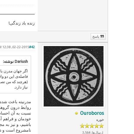
زنده باد زندگی!
پاسخ
02-22-2015, 12:38 PM
#42
Dariush نوشته:
اگر جهان مدرن با
فاصله‌ی این دو وا
(هرچند که من تصور
نیاز دارد.
مدرنیته باعث شده ک
روابط درون گروهی 
Ouroboros
نسبت به آن احساس
خودمان و فراهم آو
خوره
باشیم، و نیز به 
نامشروع است و ذا
ارسال‌ها: 3,564