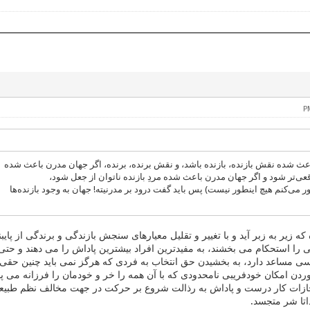
عث شده نقش بازنده، بازنده باشد، و نقش برنده، برنده، اگر جهان مدرن باعث شده
قعی‌تر شود و اگر جهان مدرن باعث شده مردِ بازنده ناتوان از جعل شود،
 می‌کنم هیچ اینطور نیست) پس باید گفت درود بر مدرنیته! جهان به وجود بازنده‌ها
ه زیر به زبر آید و با تغییر و تقلیل معیارهای سنجش بازندگی و برندگی از پای
را استحکام می بخشند، به مفیدترین افراد بیشترین پاداش را می دهند و حتی
ی مساعد دارد، به بخشیدن حق انتخاب به فردی که هرگز نمی باید چنین حقی 
ردن امکان خودفریبی نامحدودی که با آن همه را خر و خودمان را فرزانه می پ
مجازات کار درست و پاداش به رذالت شروع بر حرکت در جهت مخالف نظم طبی
تا شر متجسد.