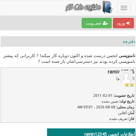
ورود
عضــویت
دفترچه
نامنویسی
انجمن درست شده و اکنون دوباره کار میکند! ? کاربرانی که پیشتر
نامنویسی کرده بودند نیز دسترسی‌اشان باز شده است ?
ramin12345
(کاربر عضو)
تاریخ عضویت:
01-02-2011
تاریخ تولد:
تعیین نشده
زمان محلی:
08-08-2026 ، 09:01 AM
آمار:
آفلاین
فاز:
تعریف نشده
اطلاعات انجمن ramin12345