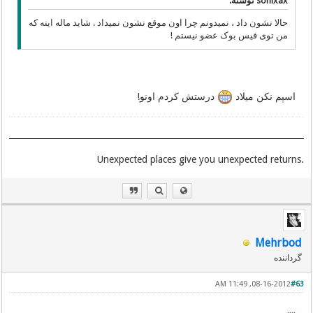
sonixax نوشته:
حالا نشون داد ، نمیدونم چرا اون موقع نشون نمیداد . شاید ماله اینه که
من توی فیس بوک عضو نیستم !
اسپم نکن میلاد
درستش کردم اونو!
.Unexpected places give you unexpected returns
Mehrbod
گرداننده
08-16-2012, 11:49 AM
#63
٭٭٭٭