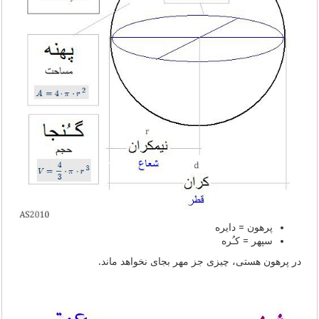
پرهون = دایره
سپهر = کـُره
در پرهون هستی، چیزی جز مهر بجای نخواهد ماند.