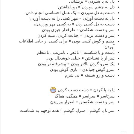
دل به پا سپردن = پریشانی
دل به چشم سپردن = رویا داشتن
دست به دل سپردن = یک عمل احساسی انجام دادن
دل به دست آوردن = مهر کسی را به دست آوردن
دست به دل کسی زدن = به کسی مهر ورزیدن،
سر و دست شکاندن = طرفدار چیزی بودن
سر و دست بریدن = جنایت کردن، تنبیه کردن
چشم و گوش کسی بودن = برای کسی از جایی اطلاعات
آوردن
دست و پا شکسته = ناقص ، نامرتب ، نامنظم
سر از پا نشناختن = خیلی خوشحال بودن
یک سرو گردن بالاتر بودن = پیشرفته تر بودن
سرو گوش جنباندن = بازی گوش بودن
دست و رو شسته = بی شرم
پا به پا کردن = دست دست کردن
سرتاسر = سراسر = همگی، هماگ
سر و دست شکستن = اصرار ورزیدن
سر تا پا گوشم = سراپا گوشم = همه توجهم به شماست
Wall Photos | Facebook