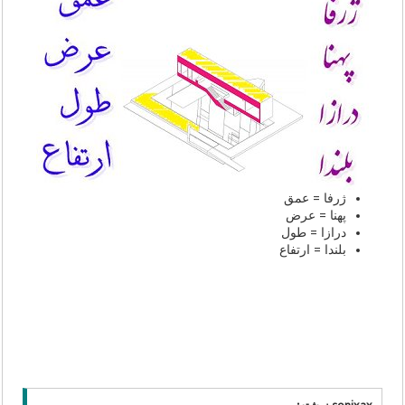
ژرفا = عمق
پهنا = عرض
درازا = طول
بلندا = ارتفاع