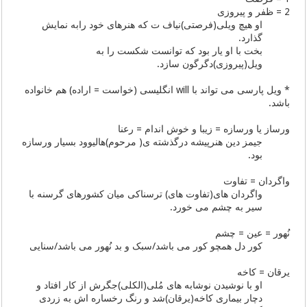
2 = ظفر و پیروزی
او هیچ ویلی(فرصتی)نیاف ت که هنرهای خود رابه نمایش
گذارد.
بخت با او یار بود که توانست شکست را به
ویل(پیروزی)دگرگون سازد.
* ویل پارسی می تواند با will انگلیسی (خواست = اراده) هم خانواده
باشد.
ورساز یا ورسازه = زیبا و خوش اندام = رعنا
جیمز دین هنرپیشه درگذشته ی( مرحوم)هالیوود بسیار ورسازه
بود.
واگردان = تفاوت
واگردان های(تفاوت های) ترسناکی میان کشورهای گرسنه با
سیر به چشم می خورد.
نُهور = عین = چشم
کور دل همچو کور می باشد/سبک و بد نُهور می باشد/سنایی
یرقان = کاخه
او با نوشیدن نوشابه های مُلی(الکلی)جگرش از کار افتاد و
دچار بیماری کاخه(یرقان)شد و رنگ رخساره اش به زردی