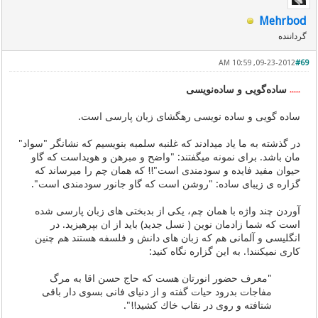
Mehrbod
گرداننده
09-23-2012, 10:59 AM
#69
ساده‌گویی و ساده‌نویسی
٭٭٭٭٭
ساده گویی و ساده نویسی رهگشای زبان پارسی است.
در گذشته به ما یاد میدادند كه غلنبه سلمبه بنویسیم كه نشانگر "سواد"
مان باشد. برای نمونه میگفتند: "واضح و مبرهن و هویداست كه گاو
حیوان مفید فایده و سودمندی است"!! كه همان چم را میرساند كه
گزاره ی زیبای ساده: "روشن است كه گاو جانور سودمندی است".
آوردن چند واژه با همان چم، یكی از بدبختی های زبان پارسی شده
است كه شما زادمان نوین ( نسل جدید) باید از ان بپرهیزید. در
انگلیسی و آلمانی هم كه زبان های دانش و فلسفه هستند هم چنین
كاری نمیكنند!. به این گزاره نگاه كنید:
"معرف حضور انورتان هست كه حاج حسن اقا به مرگ
مفاجات بدرود حیات گفته و از دنیای فانی بسوی دار باقی
شتافته و روی در نقاب خاك كشید!!".