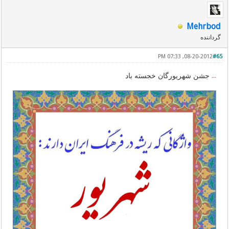
Mehrbod
گرداننده
08-20-2012, 07:33 PM
#65
جشن شهریورگان خجسته باد
٭٭٭