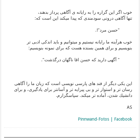
خوب اگر این گزاره را به رایانه ی آگاهی پرداز بدهند،
تنها آگاهی درونی سودمندی كه پیدا میكند این است كه:
"حسن مرد"!.
خوب هرآینه ما رایانه نیستیم و میتوانیم و باید اندكی ادبی تر
بنویسیم و برای همین بسنده هست كه برای نمونه بنویسیم:
" آگهی دارید كه حسن اقا ناگهان درگذشت".
این یكی دیگر از فند های پارسی نویسی است كه زبان ما را آگاهی
رسان تر و استوار تر و بی پیرایه تر و آسانتر برای یادگیری، و برای
دانشیك شدن، آماده تر میكند. سپاسگزارم.
AS
Pinnwand-Fotos | Facebook