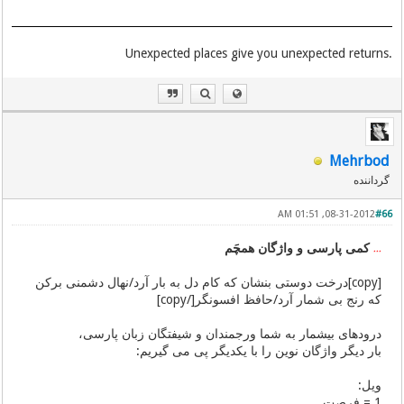
.Unexpected places give you unexpected returns
Mehrbod
گرداننده
08-31-2012, 01:51 AM
#66
کمی پارسی و واژگان همچَم
٭٭٭
[copy]درخت دوستی بنشان که کام دل به بار آرد/نهال دشمنی برکن
که رنج بی شمار آرد/حافظ افسونگر[/copy]
درودهای بیشمار به شما ورجمندان و شیفتگان زبان پارسی،
بار دیگر واژگان نوین را با یکدیگر پی می گیریم:
ویل:
1 = فرصت