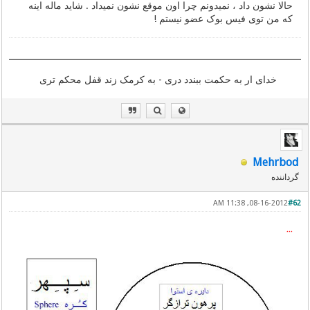
حالا نشون داد ، نمیدونم چرا اون موقع نشون نمیداد . شاید ماله اینه
که من توی فیس بوک عضو نیستم !
خدای ار به حکمت ببندد دری - به کرمک زند قفل محکم تری
Mehrbod
گرداننده
08-16-2012, 11:38 AM
#62
٭٭٭