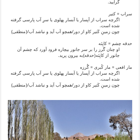
گرایید.
سراب = کتیر
اگرچه سراب از آپسار یا آبسار پهلوی یا سرِ آب پارسی گرفته
شده است.
چون زمینِ کَتیر کاو از دور/همچو آب آید و نباشد آب/(منطقی)
حدقه چشم = کابِنَه
او چنان گَرز را بر سر جانور بیچاره فرود آورد که چشم آن
جانور از کابِنَه(حدقه)به بیرون پرید.
مار افعی = مار کُبری = گُرزه
اگرچه سراب از آپسار یا آبسار پهلوی یا سرِ آب پارسی گرفته
شده است.
چون زمینِ کَتیر کاو از دور/همچو آب آید و نباشد آب/(منطقی)