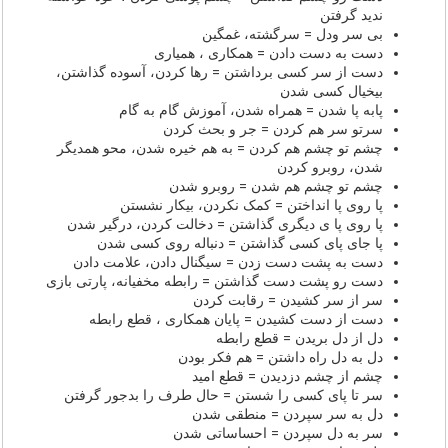
ندید گرفتن
بی سر ودل = سرگشته، غمگین
دست به دست دادن = همکاری ، همیاری
دست از سر کسی برداشتن = رها کردن، آسوده گذاشتن،
بیخیال کسی شدن
پابه پا شدن = همراه شدن، آموزش گام به گام
سرتو سر هم کردن = جر و بحث کردن
چشم تو چشم هم کردن = به هم خیره شدن، محو همدیگر
شدن، روبرو کردن
چشم تو چشم هم شدن = روبرو شدن
پا روی پا انداختن = کمک نکردن، بیکار نشستن
پا روی پا ی دیگری گذاشتن = دخالت کردن، درگیر شدن
پا جای پای کسی گذاشتن = دنباله روی کسی شدن
دست به پشت دست زدن = سیگنال دادن، علامت دادن
دست رو پشت دست گذاشتن = رابطه مخفیانه، پارتی بازی
سر از سر کشیدن = رقابت کردن
دست از دست کشیدن = پایان همکاری ، قطع رابطه
دل از دل بریدن = قطع رابطه
دل به دل راه داشتن = هم فکر بودن
چشم از چشم دزدیدن = قطع امید
سر تا پای کسی را شستن = حال طرف را بدجور گرفتن
دل به سر سپردن = منطقی شدن
سر به دل سپردن = احساساتی شدن