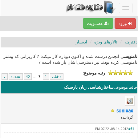
ورود
عضــویت
دفترچه
تالارهای ویژه
ادبسار
نامنویسی
انجمن درست شده و اکنون دوباره کار میکند! ? کاربرانی که پیشتر
نامنویسی کرده بودند نیز دسترسی‌اشان باز شده است ?
رتبه موضوع:
« قبلی
1
7
...
40
بعدی »
ساختارشناسی زبان پارسیک
حالت موضوعی
sonixax
گرداننده
08-14-2012, 07:22 PM
#61