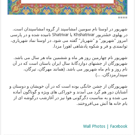
====
شهریور در اوستا نام سومین امشاسپند از گروه امشاسپندان است.
در پهلوی خشَتریور Khshatrivar یا Shatrivar نامیده شده و در پارسی
امروز "شهریور" و "شهریار" گفته می شود. در اوستا نماد شهریاری،
توانمندی و فر و شکوه پادشاهی اهورا مزدا.
شهریور نام چهارمین روز هر ماه و ششمین ماه هر سال می باشد.
شهریورگان از جشنهای دوازدگانهٔ سال ایران باستان ‌است که در آن
نام روز و نام ماه شهریور می باشد. (همانند مهرگان، تیرگان،
سپندارمزدگان، ...)
شهریورگان از جشن خانگی بوده است که در آن خویشان و دوستان و
آشنایان دور هم گرد می آمدند و خوراکی های ویژه و گوناگون آماده
می شده و به مناسبت دگرگونی هوا نیز در آغازشب درگوشه ای از
بام خانه ها آتش می‌افروختند.
Wall Photos | Facebook