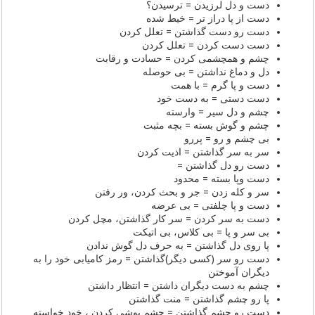
دست و دل لرزیدن =‌ ترسیدن؟
دست از پا دراز تر = خیط شده
دست رو دست گذاشتن = تعلل کردن
دست دست کردن = تعلل کردن
چشم و همچشمی کردن = حسادت و رقابت
دل و دماغ نداشتن = بی حوصله
دست و پا گرم = با همت
دست دستی = به دست خود
چشم و دل سیر = وارسته
چشم و گوش بسته = بچه مثبت
بی چشم و رو = پررو
سر به سر گذاشتن = اذیت کردن
دست رو دل گذاشتن =
دست وپا بسته = محدود
سر و کله زدن = جر و بحث کردن، ور رفتن
دست و پا چلفتی = بی عرضه
دست به سر کردن = سر کار گذاشتن، مچل کردن
بی سر و پا = بی کلاس، بی اتیکت
پا روی دل گذاشتن = به حرف دل گوش ندادن
دست رو سر (کسی دیگر)گذاشتن = رمز کامیابی خود را به
دیگران آموختن
چشم به دست دیگران داشتن = انتظار داشتن
پا رو چشم گذاشتن = منت گذاشتن
دست رو چشم گذاشتن = چشم پوشی کردن ، خود خواسته