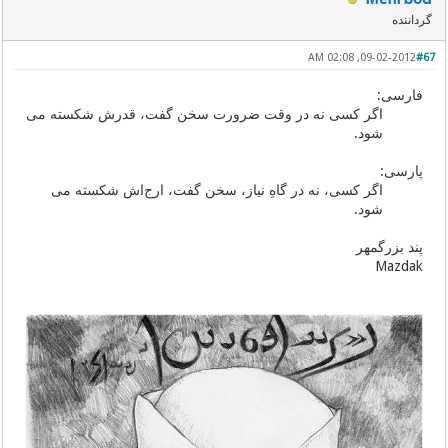
گرداننده
09-02-2012, 02:08 AM
#67
فارسی:
اگر کسی نه در وقت ضرورت سخن گفت، قدرش شکسته می
شود.
پارسی:
اگر کسی، نه در گاهِ نیاز، سخن گفت، ارج‌اش شکسته می
شود.
پند بزرگمهر
Mazdak