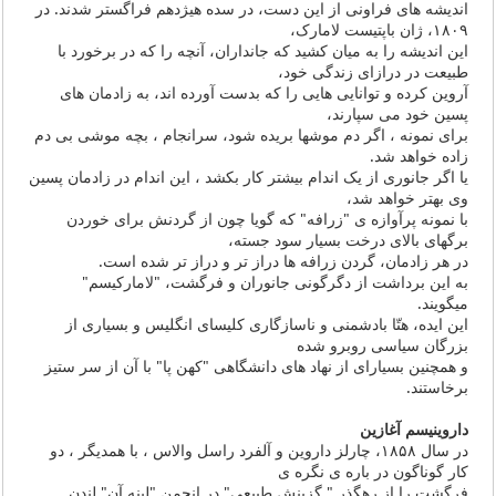
اندیشه های فراونی از این دست، در سده هیژدهم فراگستر شدند. در
١۸۰۹، ژان باپتیست لامارک،
این اندیشه را به میان کشید که جانداران، آنچه را که در برخورد با
طبیعت در درازای زندگی خود،
آروین کرده و توانایی هایی را که بدست آورده اند، به زادمان های
پسین خود می سپارند،
برای نمونه ، اگر دم موشها بریده شود، سرانجام ، بچه موشی بی دم
زاده خواهد شد.
یا اگر جانوری از یک اندام بیشتر کار بکشد ، این اندام در زادمان پسین
وی بهتر خواهد شد،
با نمونه پرآوازه ی "زرافه" که گویا چون از گردنش برای خوردن
برگهای بالای درخت بسیار سود جسته،
در هر زادمان، گردن زرافه ها دراز تر و دراز تر شده است.
به این برداشت از دگرگونی جانوران و فرگشت، "لامارکیسم"
میگویند.
این ایده، هتّا بادشمنی و ناسازگاری کلیسای انگلیس و بسیاری از
بزرگان سیاسی روبرو شده
و همچنین بسیارای از نهاد های دانشگاهی "کهن پا" با آن از سر ستیز
برخاستند.
داروینیسم آغازین
در سال ١۸۵۸، چارلز داروین و آلفرد راسل والاس ، با همدیگر ، دو
کار گوناگون در باره ی نگره ی
فرگشت را از رهگذر " گزینش طبیعی" در انجمن "لینه آن" لندن