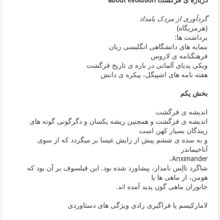
گردآوری از مزدک بامداد
(هرمزپگاه)
برداشت ها:
بنمایه های دانشگاهی انگلیسی زبان
فرهنگنامه ی لاروس
ویکی پدیای آلمانی در باره ی تاریخ فرگشت
هفته نامه های اشپیگل، پیکره ی دانش
بخش یکم
اندیشه ی فرگشت
اندیشه ی فرگشت و همچنین ریشه یکسان و دگرگونی گونه های
زیندگان بسیار کهن است
و به سده ی ششم پیش از زایش عیسا بر میگردد که از سوی
آناخیماندر
Anximander،
شاگرد تالِس نامدار، پیشاورد شده بود. این فیلسوف بر آن بود که
هومن، از ماهی ها یا
جانوران ماهی گون پدید آمده اند.
لامارکیسم یا فراگیری زادی ویژگی های دستاوردی