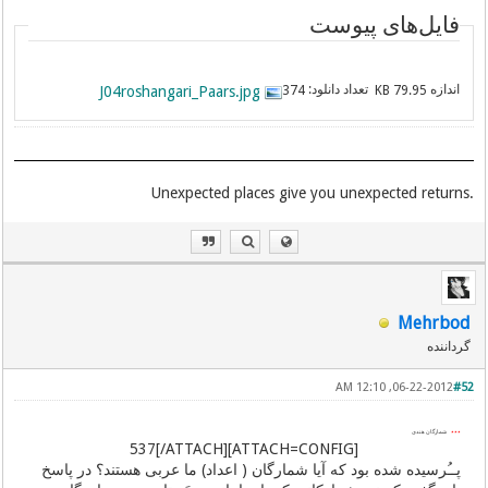
فایل‌های پیوست
اندازه
تعداد دانلود:
J04roshangari_Paars.jpg
374
79.95 KB
.Unexpected places give you unexpected returns
Mehrbod
گرداننده
06-22-2012, 12:10 AM
#52
٭٭٭
شمارگان هندی
[ATTACH=CONFIG]537[/ATTACH]
پــُرسیده شده بود كه آیا شمارگان ( اعداد) ما عربی هستند؟ در پاسخ