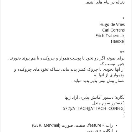
دنباله در پیام های آینده...
*
Hugo de Vries
Carl Correns
Erich Tschermak
Haeckel
**
برای نمونه اگر دو نخود با پوست هموار و چروکیده با هم پیوند بخورند،
چنین نیست که
از آنها نخودی با چروک کمتر پدید بیاید، بساکه نخود های چروکیده و
وهمواری از انها به
شمار پیش بینی پذیر پدید میاید.
نگاره: دستور آمایش پذیری آزاد ژنها
( دستور سوم مندل
[ATTACH=CONFIG]572[/ATTACH]
)
زاب = feature، صفت، صورت (GER. Merkmal)
انگاره = فرضیه