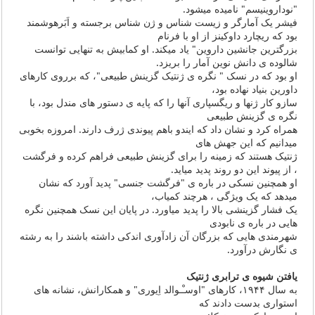
"نوداروینیسم" نامیده میشود.
فیشر یک آمارگر و زیست شناس و ژن شناس برجسته و اَبَرهوشمند
بود که ریچارد داوکینز از او با فرنام
بزرگترین جانشین داروین" یاد میکند. او کمابیش به تنهایی توانست
شالوده ی دانش نوین آمار را بریزد.
او بود که در نسک " نگره ی ژنتیک گزینش طبیعی"، که برروی کارهای
داورین بنیاد نهاده بود،
سازو کار ژنها و ریگسپاری آنها را که پایه ی دستور های مندل بود، با
نگره ی گزینش طبیعی
همراه کرد و نشان داد که ایندو باهم پیوندی ژرف دارند. امروزه بخوبی
میدانیم که این جهش های
ژنتیک هستند که زمینه را برای گزینش طبیعی فراهم کرده و فرگشت
، از پیوند این دو روند پدید میاید.
او همچنین نسکی در باره ی "فرگشت جنسی" پدید آورد که نشان
میدهد که یک ویژگی ، هرچند کمیاب،
یک فشار گزینشی بالا را پدید میاورد. در پایان این نسک همچنین نگره
هایی در باره ی نابودی
شهرمندی هایی که بزرگان آن زادآوری اندکی داشته باشند را به رشته
ی نگارش درآورد.
یافتن شیوه ی ترابری ژنتیک
به سال ١۹۴۴، کارهای "اوسـْـوالد اِیوری" و همکارانش، نشانه های
استواری بدست دادند که