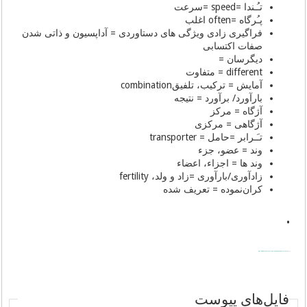
تـُـندا =speed =سرعت
پـُرگاه =often اغلب
فراگیری زادی ویژگی های دستاوردی = آداپسیون و ذاتی شدن
صفات اکتسابی
دیگرسان =
different = متفاوت
آمایش = ترکیب، تلفیقcombination
بارآورد/ برآورد = نتیجه
آژگاه = مرکز
آژگاهی = مرکزی
تـَـرابر =حامل = transporter
وند = عضو، جزء
وند ها = اجزاء، اعضاء
زادآوری/بارآوری =زاد و ولد، fertility
کران‌نموده = تعریف شده
•
رونوشت از
http://www.facebook.com/notes/%D9%BE%D8%...4133078019
فایل‌های پیوست