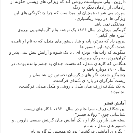
داروین ، ولی نمیتوانست روشن کند که ویژگی های زیستی چگونه از
زادمانی از زادمان دیگر به ریگ
سپرده می شوند، همچیان او نمیدانست که چرا چندگونگی های این
ویژگی ها، در روند ریگسپاری،
آمیختگی نمی یابند.
گره‌گور مـِندِل در سال ١۸۶۶ یک نوشته بنام "آزمایشهایی برروی
آمیزه های گیاهی"
بیرون داد که دیرتر، پایه و بنیاد دستور های مندل، که به نام او نامیده
شدند، گردید. این دستور ها
میگویند که زاب های بویژه ای ، با یک شیوه و آرایش پیش بینی پذیر و
کران‌نموده، به ریگ میرسند،
هنگامی که کارهای مندل، که نخست چندان به چشم نیامده بودند، در
سال ١۹۰۰ دوباره یافته و
چشمگیر شدند، نگر های دیگرسان نخستین ژن شناسان و
زیست‌آمارگران در باره ی تـُـندای فرگشت،
به یک شکاف ژرف میان مـُدل داروینی و مـُدل مندلی فرگشت،
انجامیدند
آمایش فیشر
این شکاف ژرف، سرانجام در سال ١۹۳۰، با کار های زیست
شناسانی چون " رولاند فیشر" ،
بسته شد. بارآورد کار او ، یک آمایش میان گزینش طبیعی داروین، و
دستور های مندل ، به نام
" نگره ی آمایشی فرگشت" بود که همچنین پـُرگاه به نام