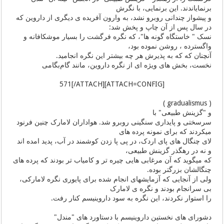
برنمایاندند. این برنمایی، با نگرش
و پیشواز چندانی روبرو نشد، به وارون آفریده ی دیگری از داروین که
در سال پس از آن چاپ و پخش شد:
نسک " خاستگاه گونه ها"، که نگره فرگشت را بسیار موشکافانه و
واگسترده ، روشن نموده بود،
آنچنان که که به پذیرش هر چه بیشتر این نگره انجامید.
نخست، بخش های ویژه ای از نگره داروین، مانند گام‌بگامی
[ATTACH=CONFIG]571[/ATTACH]
( gradualismus )
و "گزینش طبیعی" با
سرسختی و پایداری سنگینی روبرو شد. هواداران لامارک چنین فرنود
میکردند که برای نمونه پرده های
لای چنگال های پای اردک، در پی پا زدن کوشمند در آب، پدید امده اند
و نه در رهگذر گزینش طبیعی،
که میگوید که آن مرغابی هایی چیره تر و کامیاب تر بودند که پرده های
چنگالشان بزرگتر بوده.
ولی از آنجایی که آزمایشهای انجام شده برای پایوری نگره لامارکی،
بی سرانجام بودند و نگره ی لامارک
را استوار نکردند، این نگره به سود داروینیسم کنار رفت.
دشورای های نخستین داروینیسم با دستاورد های "مندل"