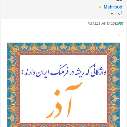
Mehrbod
گرداننده
08-13-2012, 12:23 PM
#57
٭٭٭٭