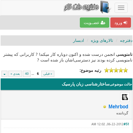
ورود
عضــویت
دفترچه
تالارهای ویژه
ادبسار
نامنویسی
انجمن درست شده و اکنون دوباره کار میکند! ? کاربرانی که پیشتر
نامنویسی کرده بودند نیز دسترسی‌اشان باز شده است ?
رتبه موضوع:
« قبلی
6
...
40
بعدی »
ساختارشناسی زبان پارسیک
حالت موضوعی
Mehrbod
گرداننده
06-22-2012, 12:02 AM
#51