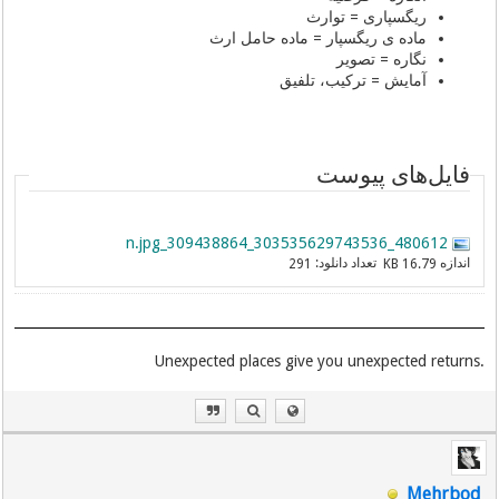
ریگسپاری = توارث
ماده ی ریگسپار = ماده حامل ارث
نگاره = تصویر
آمایش = ترکیب، تلفیق
فایل‌های پیوست
480612_303535629743536_309438864_n.jpg
اندازه
تعداد دانلود:
291
16.79 KB
.Unexpected places give you unexpected returns
Mehrbod