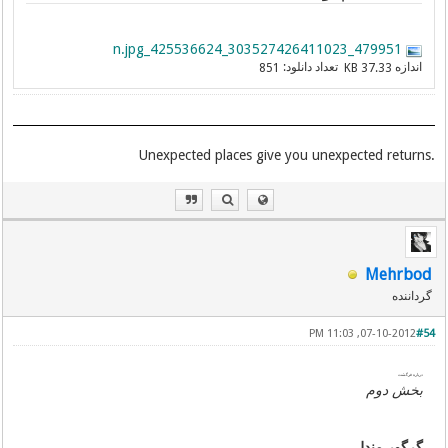
479951_303527426411023_425536624_n.jpg
اندازه
تعداد دانلود:
851
37.33 KB
.Unexpected places give you unexpected returns
Mehrbod
گرداننده
07-10-2012, 11:03 PM
#54
درباره فرگشت
بخش دوم
گرگور مندل