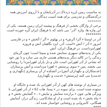
به مناسبت زمین لزره دردناک در آذربایجان و با آرزوی آمرزش همه
درگذشتگان و تندرسی برای همه آسیب دیدگان.
=======
برخی از واژگان بخشی از فرهنگ و پیشینه ایران زمین هستند. یکی از
این واژه ها، واژه "آذر" می باشد که با فرهنگ ایران گره خورده است.
********
آذر در اوستا « آتَر/ آتَرش» و در پهلوی « آتُر / آتَخش » و در فارسی
امروز « آذر / آتش »است. آذر، ایزد نگاهبان آتش و فروزه
اهورامزداست. در فرهنگ ایران، آتش
یکی از پدیده‌های سپهری ستایش شده و سپنتا است؛ چون گرمای
زندگی را در کالبد دیگر پدیده‌های هستی جاری می سازد و با نور خود
که نشانی از آذر اهورایی است جان و دل یاران اهورامزدا را روشنایی
می بخشد. پس « سوی پرستش » اهورا مزداست و آتش پرستاران
(خدمتکاران و نگهداران آتش) در آتشکده از آن پرستاری (نگهداری و
خدمت) می کنند (پرستش= خدمت و نگهداری).
در بسیاری از نوشته های کهن از آذر اهورایی یاد شده و جایگاه او
ستوده شده است. برای نمونه در « یسنا، هات 62 » از آذر اهورایی با
ویژگی هایی چون « برازنده ستایش و نیایش » ، « گشایش بخش » و
« پناه بخش » یاد شده است و از او شادکامی، زندگی دراز، آسایش
همگانی، کامروایی و روشنایی خواستار شده اند.