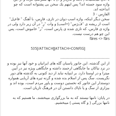
واژه سود جسته اند؟ پس اینهم یك سخن بی پشتوانه است كه چو
انداخته اند.
الفارِس - 3
سخن دیگر اینكه، واژه اسب دوان در تازی، فارِس، با آهنگ " فاعـِل"
است از ریشه ی "فـَـرَس" (=اسب) و وات "رِ" در آن زیر دارد ولی در
واژه ی فارس، كه تازی شده ی پارس است، "ر" خاموش است، پس
این چو هم درست نیست.
fâres <> fârs
[ATTACH=CONFIG]535[/ATTACH]
--------------------------------------
از این گذشته، این جانور پاسبان گله های ایرانیان و خود آنها نیز بوده و
در نزد نیاكان ما جایگاهی ارجمند داشته و جایگاهی ویژه نیز در آیین
میترا و در اوستا دارد. بر اینپایه نباید از دید كنونی به گذشته های دور
نگریست. سگ پس از اسلام بده شده و گرنه تیره های آریایی همواره
دوستدار این جانور كه نخستین دوست و یاور مردم است، بوده اند و
بیزاری از سگ و یا ناپاك دانستن آن در فرهنگ تازیان است.
در پایان: نامها نیستند كه به ما بزرگواری میبخشند، ما هستیم كه به
نامها بزرگی ( و گاه پستی ) میبخشیم.