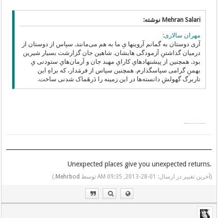
Mehran Salari نوشته:
مهران سالاری:
آری دوستان به گمانم آروینها یِ ما به هم می‌‌مانند. سپاس از دوستان از
درمیان گذاشتنِ آزمودگی هایشان. شاهین جان گزارشت بسیار شیرین
بود. همچنین از پیشنهاد‌هایِ کارایِ مهبد جان و آرمان‌هایِ ستودنی یِ
بهمنِ گرامی سپاسگذارم. همچنین سپاس از فرمَدار، که براهِ این
تاربرگ گهولشِ دانسته‌ها در این زمینه را دَرهَماک شدنی ساخت.
رونوشت از
http://www.facebook.com/pure.persian/pos...9025238968
.Unexpected places give you unexpected returns
(آخرین تغییر در ارسال: 01-28-2013, 09:35 AM توسط
Mehrbod
.)