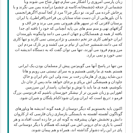
زبان پارسی امروزی را آشکار می سازم،چهار شاخ می شوند وبا
چشمانی از حدقه (چشمخانه،کاسه ی چشم) درآمده بمن می نگرند و با
پرخاش خُرده می گیرند، تو دیگر چرا؟ مرد از کجا آمدی؟اگرهرانجمنی
با آن باورهایی از آن دست شاه ستایان پی فراخی(افراطی)، یا ایران
پرستان لافزنی که در سپهر های هپروتی بسر می برند و جز لاف و
گزافهای تهی و منم منم های بی پایه آنچنانی که خود را تافته ای جدا
بافته از همه ی همسایگان و جهان ادمی می دانند واینگونه باورمندان
ایران خواهی کاری جز تخم دشمنی و نژادپرستی نمی کارند و تنها کاری
که می دانند،شمشیر جدایی از نیام بر می کشند و بر تارک مردم این
مرز وبوم فرود می آورند، تنها می توان گفت که به دستگاه اندیشه ات
نمی خورد و نمی برازد.
من تنها در پاسخ آنها می گویم:من پیش از مسلمان بودن،یک ایرانی
هستم .همه ی ما رفتنی هستیم و به سرای نیستی می رویم و هاتا
دین،شاید روزی از هازمان رخت بر بندد ولی این نام ایران و خاکِ
جاودان و همیشگی اش برپای و برجای خواهد ماند،پس از جان دل
بکوشیم، همه ی ما باید با توش و توانمان، پاسدار این سرزمین
اهورایی و زبان شیرین تر از نیشکر خوزستان باشیم که فردوسی بزرگ
فرمو د :دریغ است که ایران ویران شود/کنام پلنگان و شیران شود.
اکنون باید بخستویم که دیگر دوستان از همه گونه اندیشه ها وباورهای
گوناگون آهسته آهسته به بایستگی بازسازی زبان فارسی که از کاروان
دانش و تخشش جهان پیشرفته به گونه ای در جا زده است افتادند و هر
کسی با یاری ندای درونی اش می کوشد،که همگام با دیگر دوستانی که
پای در این راه دشوار گذاشته اند، همراه و هم پیمان شوند.