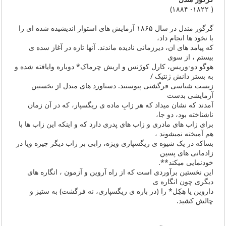
( ١۸٢٢- ١۸۸۴)
گرگور مندل در سال ١۸۶۵ آزمایش های استوار اندیشیده شده ای را
با نخود ها انجام داد،
که پیامد های ان، دیرزمانی نادیده ماندند. آنها تازه در آغاز سده ی
بیستم ، از سوی
هوگو دو-وریس، کارل کورّنس و اریش چرماک* دوباره وایافته شده و
به بستر دانش ژنتیک /
زیست شناسی فرگشتی پیوستند. دستاورد های مندل از نخستین
آزمایشی بدست
آمدند که نشان میداد که هر زابِ ماده ی ریگسپار، که در آن زمان
ناشناخته بود، دو جا،
برای زاب های مادری و زاب های پدری دارد که و اینکه این زاب ها با
هم آمیخته نمیشوند ،
بساکه در یک شیوه ی ریگسپاری ویژه، زابی بر زاب دیگر چیره ویا در
زادمانی های پسین
خودنمایی میکند**.
این نخستین برآوردی است که از راه آروین و آزمون ، انگاره های
دیگری چون انگاره ی
داروین یا هِکِل* را (در باره ی ریگسپاری، نه فرگشت) به ستیز و
چالش کشید.