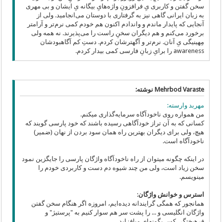
سخن گفتن و کاربری یِ فرافزونِ واژه‌هایِ بیگانه یِ ایشان و بی‌ مهری
به زبان ایرانی‌ گاهی‌ نیز به گرفتاری با دوستان می‌‌انجامید. ولی‌ از
آنجایی که پایدار ماندم و واندادم اکنون هم خودم کمی‌ نرم‌تر و آرامتر
برخورد می‌کنم و هم دیگران سخنِ راست را می‌پذیرند. نه همه ولی‌
مِهینیگی یِ آنان. نرم‌تر و آگهترشان کردم. دستِ کم آگاهبود‌شان
awareness را برایِ زبانِ فارسی کمی‌ بیدار کردم.
Mehrbod Varaste نوشته:
مهربد وارسته:
من همواره روی ناخودآگاه سرمایه‌گذاری میکنم.
کسانی که به آن تراز خودآگاهی رسیده باشند که خود پارسی‌ گویند که
هیچ، ولی برای دیگران بهترین راه همان سود بردن از نهان (ضمیر)
ناخودآگاه است.
در اینکه چگونه میتوان از راه ناخودآگاه واژگان پارسی را جایگزین نمود
سخن زیاد است، ولی من چند شیوه دم دست و کاربردی خودم را
مینویسم.
استرس و خوانش واژگان
:
همانجور که همگی گرایندانه دیده‌ایم، امروزه اگر هنگام سخن گفتن
واژگان انگلیسی و ... را پشت سر هم سوار کنیم به "پرستیژ" و
فرهیختگی کس بگونه‌ای میافزاید.