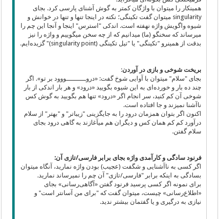
همینکار را میتوان با واژگان کمتر به گوش آشنای پارسی کرد. بجای
singularity میتوان گفت تکینگی؛ نکته در اینجا تنها و تنها در خوانش و
شیوه واگویش واژه نهفته است. اندکی "استرس" اینجا و آنجا این چم را
میرساند که سخنگو (ما) میدانیم که از چه سخن میگوییم و واژه را نیز
بدقت از همینرو "تکینگی" یا "تیل تکینگی (singularity point)" گزیده‌ایم.
بریخت شوخی و بازی در آوردن
:
بجای "سلام" میتوان با آوایی شوخ گفت: «دروــــــــــووود بر تو». اگر
چند ده بار و خورده‌ای به این شیوه بگویید «درود» و هر بار اندکی از بار
شوخی آن کم کنید، سر انجام اگر «درود» تنها هم بگویید به گوش‌ کس
ناآشنا نمیزند و جا افتاده است.
اکنون اگر بتوان همزمان درود را به جایگزینی "زیباتر" و "بهتر" از سلام
درآورد کم کم همان کس و دیگران هم میآغازند به گاهی درود بجای
سلام گفتن.
فرنود سادگی و کارآمدی واژه بجای برابر فارسی/تازی آن:
اگر کسی به ناآشنایی و شگفت (عجیب) بودن واژه نمارید، آنگاه میتوان
بسادگی به اینکه برابر "فارسی/تازی" آن چم را نمیرساند نمارید.
برای نمونه اگر کسی پرسید فرنود گفتن «آگاهی‌رسانی» بجای
«اطلاع‌رسانی» چیست، میتوان گفت که "برای من آسانتر است" و
نیازی به درگیری و یا گفتمان بیشتر ندید.