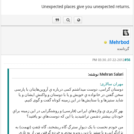
.Unexpected places give you unexpected returns
Mehrbod
گرداننده
07-22-2012, 03:30 PM
#56
Mehran Salari نوشته:
مهران سالاری
:
دوستان گرامی‌، دوست میداشتم کمی‌ درباره یِ آروین‌هایتان با پارسی
سخن گفتن در خانواده یِ خویش و یا با دوستان و واکنشِ ایشان و یا
شاید ستیز‌ها و یا ستایش‌ها در این زمینه کوتاه گفت و گوی کنیم.
بهرِ کاربری یِ واژه‌هایِ ایرانی‌ (فارسی) و روشنگرایی در این زمینه برایِ
خودتان بیشتر دشمن تراشیدید یا این که دوست‌هایِ نو یافتید؟
من خودم نخست با یک دیوارِ سترگِ گاه ریشخند، گاه چَفتِ (تهمت) به
نژادگرایی و یا ستیزِ با دین روبرو بودم. و خرده گرفتنِ من از به تازی