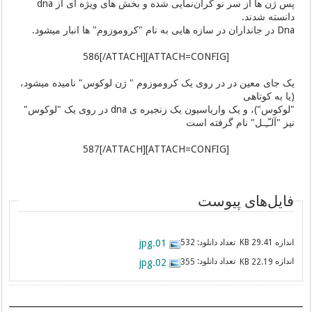
پس ژن ها از سر نو کران‌نمایی شده و بخش های ویژه ای از dna
دانسته شدند.
Dna در جانداران در سازه هایی به نام "کروموزوم" ها انبار میشود.
[ATTACH=CONFIG]586[/ATTACH]
یک جای معین در در روی یک کروموزوم " ژن لوکوس" نامیده میشود،
(یا به کوتاهی
"لوکوس")، و یک واریاسیون یک زنجیره ی dna در روی یک "لوکوس"
نیز "آلـّـِـل" نام گرفته است
[ATTACH=CONFIG]587[/ATTACH]
فایل‌های پیوست
اندازه
تعداد دانلود:
01.jpg
532
29.41 KB
اندازه
تعداد دانلود:
02.jpg
355
22.19 KB