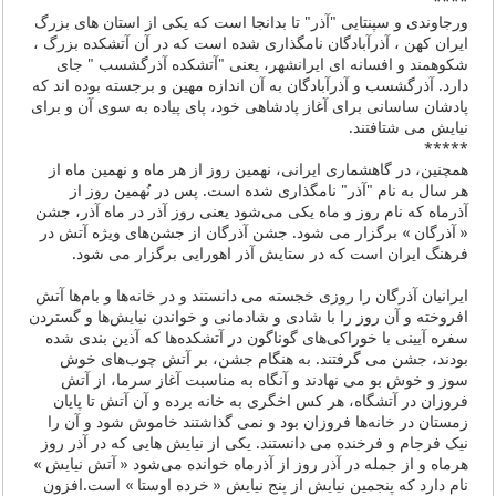
****
ورجاوندی و سپنتایی "آذر" تا بدانجا است که یکی از استان های بزرگ
ایران کهن ، آذرآبادگان نامگذاری شده است که در آن آتشکده بزرگ ،
شکوهمند و افسانه ای ایرانشهر، یعنی "آتشکده آذرگشسب " جای
دارد. آذرگشسب و آذرآبادگان به آن اندازه مهین و برجسته بوده اند که
پادشان ساسانی برای آغاز پادشاهی خود، پای پیاده به سوی آن و برای
نیایش می شتافتند.
*****
همچنین، در گاهشماری ایرانی، نهمین روز از هر ماه و نهمین ماه از
هر سال به نام "آذر" نامگذاری شده است. پس در نُهمین روز از
آذرماه که نام روز و ماه یکی می‌شود یعنی روز آذر در ماه آذر، جشن
« آذرگان » برگزار می شود. جشن آذرگان از جشن‌های ویژه آتش در
فرهنگ ایران است که در ستایش آذر اهورایی برگزار می شود.
ایرانیان آذرگان را روزی خجسته می دانستند و در خانه‌ها و بام‌ها آتش
افروخته و آن روز را با شادی و شادمانی و خواندن نیایش‌ها و گستردن
سفره آیینی با خوراکی‌های گوناگون در آتشکده‌ها که آذین بندی شده
بودند، جشن می گرفتند. به هنگام جشن، بر آتش چوب‌های خوش
سوز و خوش بو می نهادند و آنگاه به مناسبت آغاز سرما، از آتش
فروزان در آتشگاه، هر کس اخگری به خانه برده و آن آتش تا پایان
زمستان در خانه‌ها فروزان بود و نمی گذاشتند خاموش شود و آن را
نیک فرجام و فرخنده می دانستند. یکی از نیایش هایی که در آذر روز
هرماه و از جمله در آذر روز از آذرماه خوانده می‌شود « آتش نیایش »
نام دارد که پنجمین نیایش از پنج نیایش « خرده اوستا » است.افزون