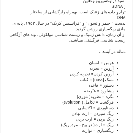
اسید دزاوکسیریبونوکلئین
( DNA)،
ترابـِرِ داده های ژنتیک است. بهمراه رازگشایی از ساختار
DNA
بدست " جیمز واتسون" و "فرانسیس کریک" در سال ١۹۵۳، پایه ی
مادی ریگسپاری روشن گردید.
از آن زمان، دانش ژنتیک و زیست شناسی مولکولی، وند های آژگاهی
زیست شناسی فرگشتی میباشند.
دنباله در آینده...
هومن = انسان
آروین = تجربه
آروین کردن= تجربه کردن
نسک [nask] = کتاب
دستور = قاعده
پیشاورد = عـَرضه
نگره = نظریه( تئوری)
فرگشت = تکامل ( evolution)
دستاوردی = اکتسابی
ریگ سپردن = ارث نهادن
ریگ بردن = ارث بردن
ریگ = ارث( در بیخ ، مرده‌ریگ)
ریگسپاری = توارث