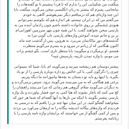
میگفت من شکیبایی این را ندارم که تا فردا بنشینم تا تو گفته‌هات را
بیانجامی. پسرم که بیشتر به زبان انگلیسی‌ سخن می‌‌گوید، میگفت بابا
این چند واژه‌ای هم که درمیافتم دیگر نمی‌‌هوشم. گاهی به خودم
می‌گفتم من که در ایران نیستم، هر اندازه هم که بکوشم نمی‌‌توانم
هنودی چشمگیر بر روی خانواده داشته باشم چون زادمان آینده من به
پارسی‌ سخن نخواهند گفت. با این همه چون مهر سرزمین اهورایی‌ام
بر تن‌ و جانم تنیده، آموختن واژه‌های پارسی‌ ناب گویی مرا به
گذشته‌های دور نیاکانمان می‌‌برد. به هروین، پس از گذشت چند ماه،
اکنون هنگامی که از زبانم در میرود و به پسرم می‌‌گویم منتظرت
هستم، او برمیگردد و میگویید: بابا منتظر تازی است، بگو چشم برات
می مونم، یا واژه تمدن تازییه، پارسیش چیه؟
بیشتر دوستان هم ریشخند میزنند و می‌‌گویند ای‌ بابا، شما که نمیتوانی‌
چیزی را دگرگون کنی‌، یا کی‌ حالش رو داره دوباره پارسی‌ را از نو یاد
بگیره، یا اینها رو باید تو دبستان به بچه‌ها بیاموزانند ما دیگه پیریم،
برخی‌ هم هنگامی که به من میرسند می‌گویند درود، سپس برمی‌گردند و
به دیگران می‌‌گویند سلام. گروهی هم زمانی‌ که مرا می‌بینند راهشان را
کج می کنند که ناچار نشوند که هتا کمی‌ به خود فشار بیاوردند و یک واژه
پارسی‌ بیشتر بگویند با اینکه من بارها به آنها گفته‌ام که شما هر جور که
میخواهید گفتگو کنید. در این میان تنها چند تن‌ را یافتم که به درستی‌ به
فردیدم که واژه‌های بیگانه اندیشه بیگانه را به ارمغان می‌اورد پی بردند
و پس از کمی‌ گفتگو از من خواستند که برایشان واژه نامه پارسی‌ را با
ریانامه پفرستم.