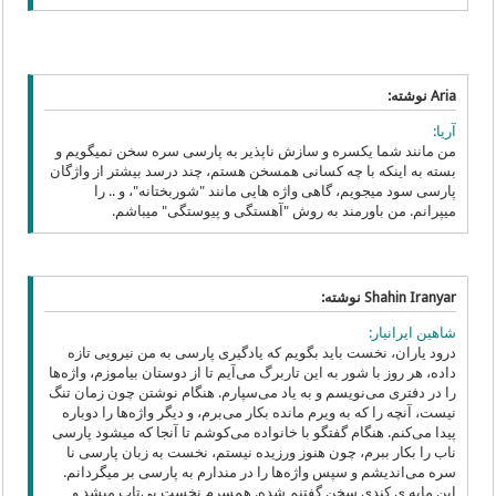
Aria نوشته:
آریا:
من مانند شما یکسره و سازش ناپذیر به پارسی سره سخن نمیگویم و
بسته به اینکه با چه کسانی همسخن هستم، چند درسد بیشتر از واژگان
پارسی سود میجویم، گاهی واژه هایی مانند "شوربختانه"، و .. را
میپرانم. من باورمند به روش "آهستگی و پیوستگی" میباشم.
Shahin Iranyar نوشته:
شاهین ایرانیار:
درود یاران، نخست باید بگویم که یادگیری پارسی‌ به من نیرویی تازه
داده، هر روز با شور به این تاربرگ می‌‌آیم تا از دوستان بیاموزم، واژه‌ها
را در دفتری می‌‌نویسم و به یاد می‌‌سپارم. هنگام نوشتن چون زمان تنگ
نیست، آنچه را که به ویرم مانده بکار می‌برم، و دیگر واژه‌ها را دوباره
پیدا می‌‌کنم. هنگام گفتگو با خانواده می‌کوشم تا آنجا که میشود پارسی‌
ناب را بکار ببرم، چون هنوز ورزیده نیستم، نخست به زبان پارسی‌ نا
سره می‌اندیشم و سپس واژه‌ها را در مندارم به پارسی‌ بر میگردانم.
این مایه ی کندی سخن گفتنم شده. همسرم نخست بی‌تاب میشد و