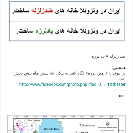
ضد زلزله = پاد لرزه
--------
همچنین:
در پیوند با <زمین لرزه> نگاه کنید به پیکی که شش ماه پیش پخش
شد:
http://www.facebook.com/photo.php?fbid=3...=1&theater
---------
mm