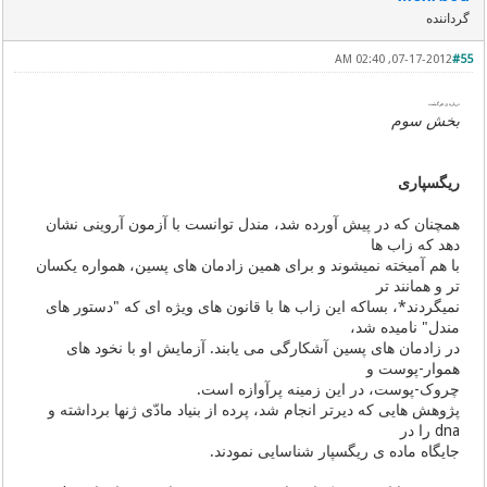
گرداننده
07-17-2012, 02:40 AM
#55
درباره ی فرگشت
بخش سوم
ریگسپاری
همچنان که در پیش آورده شد، مندل توانست با آزمون آروینی نشان
دهد که زاب ها
با هم آمیخته نمیشوند و برای همین زادمان های پسین، همواره یکسان
تر و همانند تر
نمیگردند*، بساکه این زاب ها با قانون های ویژه ای که "دستور های
مندل" نامیده شد،
در زادمان های پسین آشکارگی می یابند. آزمایش او با نخود های
هموار-پوست و
چروک-پوست، در این زمینه پرآوازه است.
پژوهش هایی که دیرتر انجام شد، پرده از بنیاد مادّی ژنها برداشته و
dna را در
جایگاه ماده ی ریگسپار شناسایی نمودند.