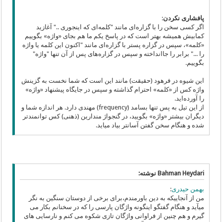
پافشاری نکردن
:
اگر کسی سخن را با گزاره‌ای مانند "کلمه‌ای که اینجوری .." آغازید
کمابیش همیشه بهتر است که در پاسخ یکم ما هم بجای «واژه» بگوییم
«کلمه»، سپس در گزاره پستر با گزاره‌ای مانند "اکنون این کلمه یا واژه
را ..." برابر را جاانداخته و سپس در گزاره‌های پس از آن تنها "واژه"
بگوییم.
این شیوه در فرهود (حقیقت) مانند این است که شما نخست به گزینش
واژه کس از «کلمه» احترام گذاشته و سپس در جایگاه پیشنهاد «واژه»
را آورده‌اید.
از این تیل به پس تنها بسامد (frequency) مهندی دارد. هر اندازه شما و
دیگران بیشتر «واژه» بگویید، در گنجواژ مندارین (ذهنی) کس توانمندتر
شده و هنگام سخن گفتن آسانتر بیاد میاید.
Bahman Heydari نوشته:
بهمن‌ حیدری
:
من از آنجاییکه به دین باورمندم،برای برخی از دوستان سنگین به نگر
میآید و هنگام گفتگو اینگونه واژگان پارسی را که در سخنانم بکار می
گیرم و هم چنین از فراوانی واژگان تازی شکوه می کنم و نارسایی های