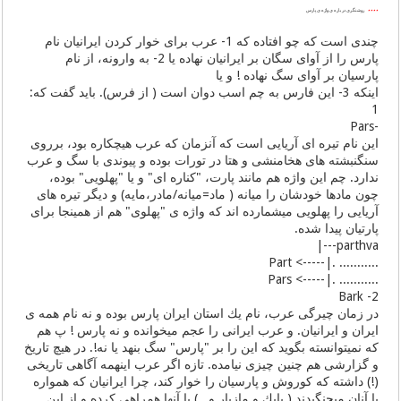
٭٭٭٭
روشنگری در باره ی واژه ی پارس
چندی است كه چو افتاده كه 1- عرب برای خوار كردن ایرانیان نام
پارس را از آوای سگان بر ایرانیان نهاده یا 2- به وارونه، از نام
پارسیان بر آوای سگ نهاده ! و یا
اینكه 3- این فارس به چم اسب دوان است ( از فرس). باید گفت كه:
1
-Pars
این نام تیره ای آریایی است كه آنزمان كه عرب هیچكاره بود، برروی
سنگنبشته های هخامنشی و هتا در تورات بوده و پیوندی با سگ و عرب
ندارد. چم این واژه هم مانند پارت، "كناره ای" و یا "پهلویی" بوده،
چون مادها خودشان را میانه ( ماد=میانه/مادر،مایه) و دیگر تیره های
آریایی را پهلویی میشمارده اند كه واژه ی "پهلوی" هم از همینجا برای
پارتیان پیدا شده.
parthva---|
........... .|-----> Part
........... .|-----> Pars
2- Bark
در زمان چیرگی عرب، نام یك استان ایران پارس بوده و نه نام همه ی
ایران و ایرانیان. و عرب ایرانی را عجم میخوانده و نه پارس ! پ هم
كه نمیتوانسته بگوید كه این را بر "پارس" سگ بنهد یا نه!. در هیچ تاریخ
و گزارشی هم چنین چیزی نیامده. تازه اگر عرب اینهمه آگاهی تاریخی
(!) داشته كه كوروش و پارسیان را خوار كند، چرا ایرانیان كه همواره
با آنان میجنگیدند ( بابك و مازیار و ..) با آنها همراهی كرده و از این