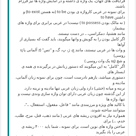
فرایافت های جهان، یک واژه ی داشته و در آمایش واژه ها نیز فرزام
باشند.
برای نمونه در عربی کارواژه ی بودن to be (نه هستن to exist) و
داشتن to have
( نه مالک بودن to possess ) نیست! در عربی برابری برای واژه های
بیشمار،
مانند هشتپا، دمکراسی، .. در دست نیستند.
اگر کامل بودن را به گویش و واتها میگویند، باید گفت که بسیاری از
آواها
و وات ها در عربی نیستند، مانند چ، ژ، پ، گ، و "تس" (z آلمانی یا ц
روسی)
و شچ (щ یک وات روسی )
اگر "کامل" به این میگویند که دستور زبانش در برگیرنده ی همه ی
ایستار های
دستوری میباشد، بازهم نادرست است، چون برای نمونه زبان آلمانی،
مادینه و
نرینه و میانه (خنثی) دارد ولی زبان عربی تنها مادینه و نرینه دارد.
از این گذشته چون زبان عربی دارای توان واژه سازی وندی نیست و
تنها، واژه ها
با کالبد های ویژه و مرزمندی مانند " فاعل، مفعول، استفعال، .."،
میتوانند ساخته شوند،
همواره نیاز به افزودن ریشه های عربی ( مانند ذهب، قتل، مزح، طلب،
خدم، ...) برای
ساختن واژه های نوین است. برای نمونه ، شما باید ۴۰۰۰ ریشه ی
عربی را یاد بگیرید