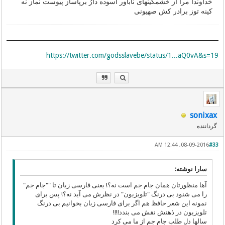
خداوندا مرا از خشمگینهای ناباور آسوده دارُ برپاساز پیوست نماز نه
کینه توز برادر کش صهیونی
https://twitter.com/godsslavebe/status/1...aQ0vA&s=19
sonixax
گرداننده
08-09-2016, 12:44 AM
#33
سارا نوشته:
آها منظورتان همان جام جم است نه؟! یعنی فارسی زبان تا ""جام جم"
را می شنود بی درنگ "تلویزیون" در نظرش می آید نه؟! پس برای
نمونه این شعر حافظ هم اگر برای فارسی زبان بخوانیم بی درنگ
تلویزیون در ذهنش نقش می بندد!!!!
سالها دل طلب جام جم از ما می کرد