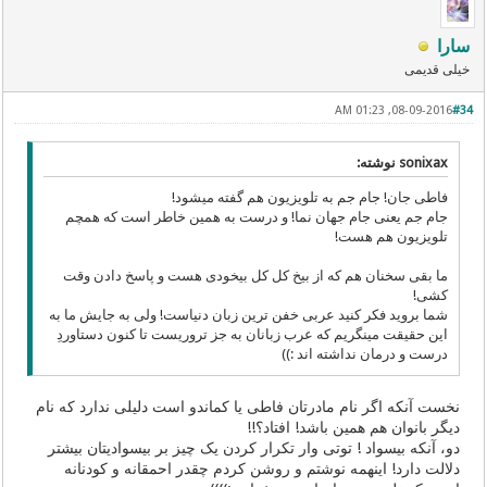
سارا
خیلی قدیمی
08-09-2016, 01:23 AM
#34
sonixax نوشته:
فاطی جان! جام جم به تلویزیون هم گفته میشود!
جام جم یعنی جام جهان نما! و درست به همین خاطر است که همچم
تلویزیون هم هست!
ما بقی سخنان هم که از بیخ کل کل بیخودی هست و پاسخ دادن وقت
کشی!
شما بروید فکر کنید عربی خفن ترین زبان دنیاست! ولی به جایش ما به
این حقیقت مینگریم که عرب زبانان به جز تروریست تا کنون دستاوردِ
درست و درمان نداشته اند :))
نخست آنکه اگر نام مادرتان فاطی یا کماندو است دلیلی ندارد که نام
دیگر بانوان هم همین باشد! افتاد؟!!
دو، آنکه بیسواد ! توتی وار تکرار کردن یک چیز بر بیسوادیتان بیشتر
دلالت دارد! اینهمه نوشتم و روشن کردم چقدر احمقانه و کودنانه