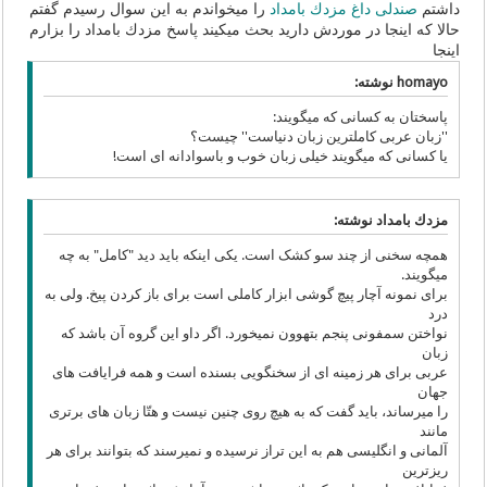
داشتم
صندلی داغ مزدك بامداد
را میخواندم به این سوال رسیدم گفتم
حالا که اینجا در موردش دارید بحث میکیند پاسخ مزدك بامداد را بزارم
اینجا
homayo نوشته:
پاسختان به کسانی که میگویند:
''زبان عربی کاملترین زبان دنیاست'' چیست؟
یا کسانی که میگویند خیلی زبان خوب و باسوادانه ای است!
مزدك بامداد نوشته:
همچه سخنی از چند سو کشک است. یکی اینکه باید دید "کامل" به چه
میگویند.
برای نمونه آچار پیچ گوشی ابزار کاملی است برای باز کردن پیخ. ولی به
درد
نواختن سمفونی پنجم بتهوون نمیخورد. اگر داو این گروه آن باشد که
زبان
عربی برای هر زمینه ای از سخنگویی بسنده است و همه فرایافت های
جهان
را میرساند، باید گفت که به هیچ روی چنین نیست و هتّا زبان های برتری
مانند
آلمانی و انگلیسی هم به این تراز نرسیده و نمیرسند که بتوانند برای هر
ریزترین