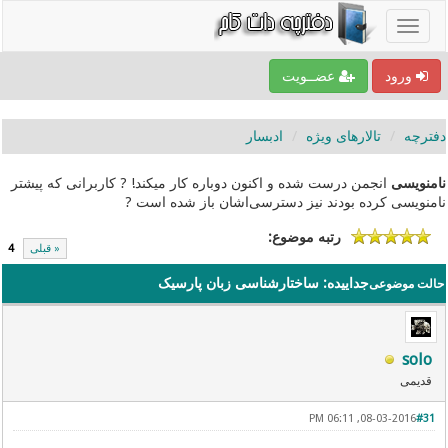
ورود
عضــویت
دفترچه
تالارهای ویژه
ادبسار
نامنویسی
انجمن درست شده و اکنون دوباره کار میکند! ? کاربرانی که پیشتر
نامنویسی کرده بودند نیز دسترسی‌اشان باز شده است ?
رتبه موضوع:
« قبلی
4
جداییده: ساختارشناسی زبان پارسیک
حالت موضوعی
solo
قدیمی
08-03-2016, 06:11 PM
#31