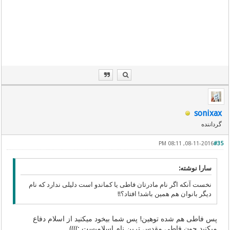
sonixax
گرداننده
08-11-2016, 08:11 PM
#35
سارا نوشته:
نخست آنکه اگر نام مادرتان فاطی یا کماندو است دلیلی ندارد که نام
دیگر بانوان هم همین باشد! افتاد؟!!
پس فاطی هم شده توهین! پس شما بیخود میکنید از اسلام دفاع
میکنید چون فاطی مقدس ترین نام اسلامیست :))))