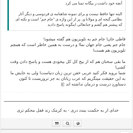
آنچه خود داشت ز بیگانه تمنا می کرد
البته تنها حافظ نیست و برای نمونه شاهنامه ی فردوسی و دیگر آثار
نظامی گنجه ای و مولانا و.. پر از این واژه ی "جام جم" است و نکته ای
که پیشتر هم گفتم و جنابعالی اینگونه پاسخ دادید
فاطی جان! جام جم به تلویزیون هم گفته میشود!
جام جم یعنی جام جهان نما! و درست به همین خاطر است که همچم
تلویزیون هم هست!
ما بقی سخنان هم که از بیخ کل کل بیخودی هست و پاسخ دادن وقت
کشی!
شما بروید فکر کنید عربی خفن ترین زبان دنیاست! ولی به جایش ما
به این حقیقت مینگریم که عرب زبانان به جز تروریست تا کنون
دستاوردِ درست و درمان نداشته اند :))
خدای ار به حکمت ببندد دری - به کرمک زند قفل محکم تری