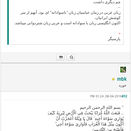
چم دیگری داشت.
--
زبان عربی در زمان عباسیان زبان "باسوادانه" ای بود، آنهم از سر
کوشش ایرانیان.
اکنون انگلیسی زبان با سوادانه است و عربی زبان شتردوانی میباشد.
•
پارسیگر
mbk
خوره
08-04-2016, 01:24 PM
#32
" بسم الله الرحمن الرحیم
.. ﻓَﺒَﻌَﺚَ ﺍﻟﻠَّﻪُ ﻏُﺮَﺍﺑًﺎ ﻳَﺒْﺤَﺚُ ﻓِﻲ ﺍﻟْﺄَﺭْﺽِ ﻟِﻴُﺮِﻳَﻪُ ﻛَﻴْﻒَ
ﻳُﻮَﺍﺭِﻱ ﺳَﻮْﺀَﺓَ ﺃَﺧِﻴﻪِ ۚ ﻗَﺎﻝَ ﻳَﺎ ﻭَﻳْﻠَﺘَﺎ ﺃَﻋَﺠَﺰْﺕُ ﺃَﻥْ
ﺃَﻛُﻮﻥَ ﻣِﺜْﻞَ ﻫَٰﺬَﺍ ﺍﻟْﻐُﺮَﺍﺏِ ﻓَﺄُﻭَﺍﺭِﻱَ ﺳَﻮْﺀَﺓَ ﺃَﺧِﻲ ۖ
ﻓَﺄَﺻْﺒَﺢَ ﻣِﻦَ ﺍﻟﻨَّﺎﺩِﻣِﻴﻦَ