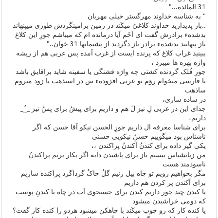
31 ﺍﻟﻤﺎﺋﺪﺓ..."
" به شناسه خداوند مهرگستر خیلی مهربان
..باز پدیدارید خداوند کلاغیُ میکَند در زمین برامینگردش طوری میپنهاند
بدشدهء برادرش گفت ای آخَم آیا درمانده ام که میباشم جورِ این کلاغ
باز پنهانید بدشدهء برادر باز دگردید از پشیمانها 31 خوان.."
ببینید غراب کلاغ که پرنده ایست از غرب آمده پس عربی هم از ریشه
واژه بهره ها میبرد ،
جورِ فُلک گردنده کشتی چه واژه قشنگی یا سفینه شاید براقایق باشد
یا فارسی میخوام روَم تو عربی افزودهء س در استذهب یا زود میروم
ساذهب
در ساده سازی،
جدای این در عربی لِ نیز لَ هم و داریم برای پیشُ برای پسُ نیز __ُ_
داریم،
برای شناسا معرفه ال داریم جورِ الحسن نیکو آقا حسن که اگر
ناشناس بود میگوییم حسنً نیکویی حسنی
یکی گیر داده برای کندنُ آکندنُ پراکندن ،،
من زبانشناس نیستم باز برای پاشیدن دانه اگر بکار بریم پراکندنُ
ناسودمند هست
مگر بخواهیم رویم تو چاه بیل زنیم گلُ خاکُ گرداگرد پراکنده سازیم
برای آکندن پر کردن هم داریم
یا کندن چند جور داریم کندن برای جستجوی آب در چاه یا کندنِ پوست
که دومی خراشیدن میشود
یا کنده کار که رو چوب میکَند با چاهکن میشود هردو را کنده کار گفت؟