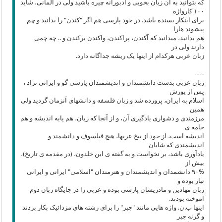
که بتوانید به ان زبان بخوبی و ادبورانه چیره باشید ولی در آلمانی، شاید
١۰۰ کارواژه
برای اینکار بسنده باشد. در خود پارسی هم اگر "کندن" را بدانید و چم
پیشوند هارا
هم بدانید، میدانید که آکندن، پراکندن، واکندن برکندن و .. چه چمی
دارند ولی در
زبان عربی هرکدام از اینها یک ریشه جداگانه دارد.
----
زبان عربی بدست دانشمندان و اندیشمندان پارسی گو و ایرانی نژاد ،
پس از یورش
اسلام به ایران، پرورده شد و زبان فلسفه و دانشهای آنزمان گردید ولی
همین
مرزمندی و دشواری یادگیری آن، و از آنجا که زبان، هم پایه اندیشه و هم
جامه ی
اندیشه است، از خود از بیخ عربها، هیچ فیلسوف و دانشمند و
اندیشمندی که شایان
یادآوری باشد، بر نخواست و به گفته ی ابن خلدون، (در مقدمه ی تاریخ)،
بیش از
۹۰% دانشمدان و اندیشمندان و هنرمندان "اسلامی" ایرانی و ایرانی
تبار بوده و
زبان مهادین و مادریشان پارسی بوده و عربی را در جایگاه زبان دوم
آموخته بودند.
اینها ب.ن. واژه هایی مانند "جبر" را برای رشته های مزدائیک بکار بردند
و گرنه جبر