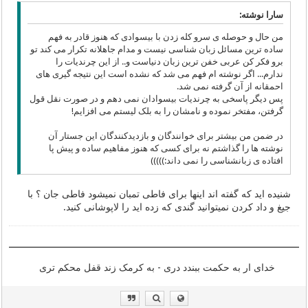
سارا نوشته:
من حال و حوصله ی سرو کله زدن با بیسوادی که هنوز قادر به فهم
ساده ترین مسائل زبان شناسی نیست و مدام جاهلانه تکرار می کند تو
برو فکر کن عربی خفن ترین زبان دنیاست و.. از این چرندیات را
ندارم... اگر نوشته ام فهم می شد که نشده است این نتیجه گیری های
احمقانه از آن گرفته نمی شد.
پس دیگر پاسخی به چرندیات بیسوادان نمی دهم و در صورت نقل قول
گرفتن، مفتخر نموده و نامشان را به بلک لیستم می افزایم!
در ضمن من بیشتر برای خوانندگان و بازدیدکنندگان این جستار آن
نوشته ها را گذاشتم نه برای کسی که هنوز مفاهیم ساده و پیش پا
افتاده ی زبانشناسی را نمی داند:)))))
شنیده اید که گفته اند اینها برای فاطی تمبان نمیشود فاطی جان ؟ با
جیغ و داد کردن نمیتوانید گندی که زده اید را لاپوشانی کنید.
خدای ار به حکمت ببندد دری - به کرمک زند قفل محکم تری