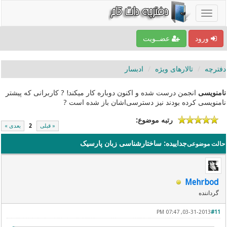
ورود
عضــویت
دفترچه
تالارهای ویژه
ادبسار
نامنویسی
انجمن درست شده و اکنون دوباره کار میکند! ? کاربرانی که پیشتر
نامنویسی کرده بودند نیز دسترسی‌اشان باز شده است ?
رتبه موضوع:
« قبلی
2
بعدی »
جداییده: ساختارشناسی زبان پارسیک
حالت موضوعی
Mehrbod
گرداننده
03-31-2013, 07:47 PM
#11