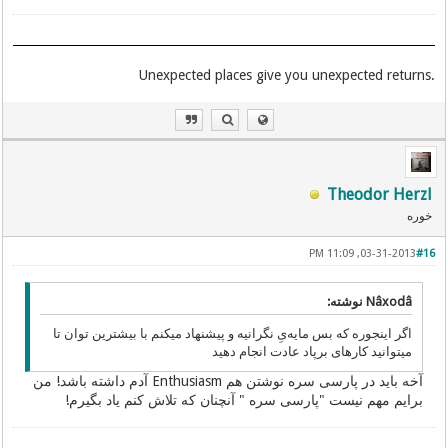
.Unexpected places give you unexpected returns
Theodor Herzl
خوره
03-31-2013, 11:09 PM
#16
Nâxodâ نوشته:
اگر اینجوره که بس مایه‌یِ نگرانیه و پیشنهاد میکنم با بیشترین توان تا
میتوانید کارهای برپاد عادت انجام دهید
آخه باید در پارسی‌ سره نوشتن هم Enthusiasm آدم داشته باشد! من
برایم مهم نیست "پارسی‌ سره " آنچنان که تلاش کنم یاد بگیرم!