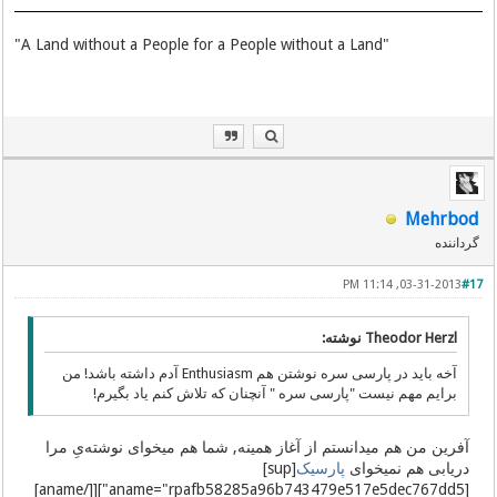
"A Land without a People for a People without a Land"
Mehrbod
گرداننده
03-31-2013, 11:14 PM
#17
Theodor Herzl نوشته:
آخه باید در پارسی‌ سره نوشتن هم Enthusiasm آدم داشته باشد! من
برایم مهم نیست "پارسی‌ سره " آنچنان که تلاش کنم یاد بگیرم!
آفرین من هم میدانستم از آغاز همینه, شما هم میخوای نوشته‌یِ مرا
دریابی هم نمیخوای
پارسیک
[sup]
[aname="rpafb58285a96b743479e517e5dec767dd5"][[/aname]