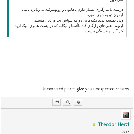
درسته ناسازگاری بسیار دارم باهاتون و رویهمرفته به زبانزد نامی
آبمون تو یه جوی نمیره
ولی نمیشه ندید نکته‌هایی رو که سپاس بجاآوردنی هستند
اونهم معنی‌هایِ واژگان گاه ناآشنا و بیگانه که در پست هاتون میگذارید
کار گیرا و قشنگی هست
----
Pârsikidan
|| پارسیکیدن: پارسیک کردن; ترزبان به پارسیک
To persianize
Ϣiki-En
.Unexpected places give you unexpected returns
Theodor Herzl
خوره