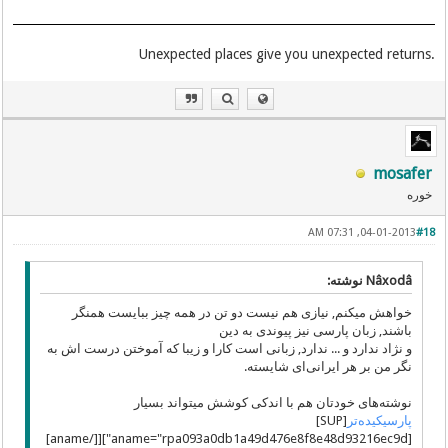
.Unexpected places give you unexpected returns
mosafer
خوره
04-01-2013, 07:31 AM
#18
Nâxodâ نوشته:
خواهش میکنم, نیازی هم نیست دو تن در همه چیز ببایست همنگر
باشند, زبان پارسی نیز پیوندی به دین
و نژاد ندارد و ... ندارد, زبانی است کارا و زیبا که آموختن درست اش به
نگر من بر هر ایرانی‌ای شایسته.
نوشته‌‌های خودتان هم با اندکی کوشش میتواند بسیار
پارسیکیده‌تر
[SUP]
[aname="rpa093a0db1a49d476e8f8e48d93216ec9d"][[/aname]