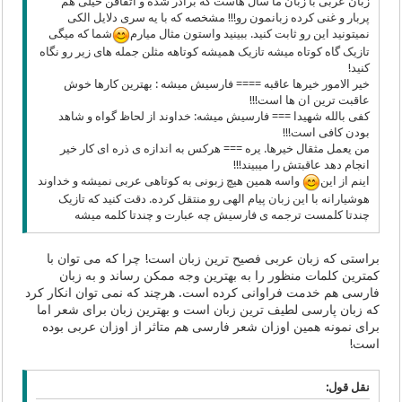
زبان عربی با زبان ما سال هاست که برادر شده و اتفاقن خیلی هم
پربار و غنی کرده زبانمون رو!!! مشخصه که با یه سری دلایل الکی
نمیتونید این رو ثابت کنید. ببینید واستون مثال میارم
شما که میگی
تازیک گاه کوتاه میشه تازیک همیشه کوتاهه مثلن جمله های زیر رو نگاه
کنید!
خیر الامور خیرها عاقبه ==== فارسیش میشه : بهترین کارها خوش
عاقبت ترین ان ها است!!!
کفی بالله شهیدا === فارسیش میشه: خداوند از لحاظ گواه و شاهد
بودن کافی است!!!
من یعمل مثقال خیرها. یره === هرکس به اندازه ی ذره ای کار خیر
انجام دهد عاقبتش را میبیند!!!
اینم از این
واسه همین هیچ زبونی به کوتاهی عربی نمیشه و خداوند
هوشیارانه با این زبان پیام الهی رو منتقل کرده. دقت کنید که تازیک
چندتا کلمست ترجمه ی فارسیش چه عبارت و چندتا کلمه میشه
براستی که زبان عربی فصیح ترین زبان است! چرا که می توان با
کمترین کلمات منظور را به بهترین وجه ممکن رساند و به زبان
فارسی هم خدمت فراوانی کرده است. هرچند که نمی توان انکار کرد
که زبان پارسی لطیف ترین زبان است و بهترین زبان برای شعر اما
برای نمونه همین اوزان شعر فارسی هم متاثر از اوزان عربی بوده
است!
نقل قول: