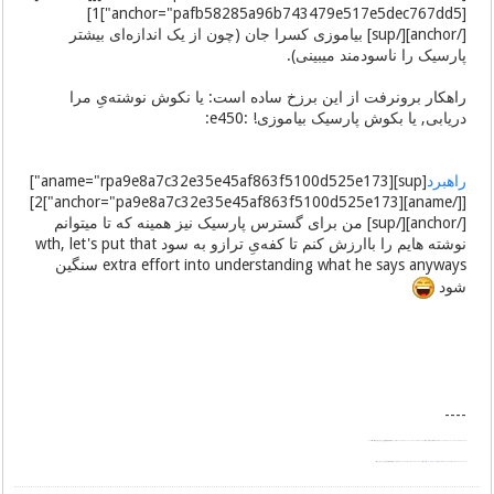
[anchor="pafb58285a96b743479e517e5dec767dd5"]1]
[/anchor][/sup] بیاموزی کسرا جان (چون از یک اندازه‌ای بیشتر
پارسیک را ناسودمند میبینی).
راهکار برونرفت از این برزخ ساده است: یا نکوش نوشته‌یِ مرا
دریابی, یا بکوش پارسیک بیاموزی! :e450:
راهبرد
[sup][aname="rpa9e8a7c32e35e45af863f5100d525e173"]
[[/aname][anchor="pa9e8a7c32e35e45af863f5100d525e173"]2]
[/anchor][/sup] من برای گسترس پارسیک نیز همینه که تا میتوانم
نوشته هایم را باارزش کنم تا کفه‌یِ ترازو به سود wth, let's put that
extra effort into understanding what he says anyways سنگین
شود
----
Pârsik
|| پارسیک: زبان پارسیِ نزدیکتر به پهلویک
persisch
Persian
D4f
Râhbord
|| راهبرد: استراتژی; شگرد Strategy