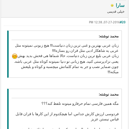
سارا
خیلی قدیمی
07-27-2016, 12:38 PM
#20
محمد نوشته:
زبان عربی بهترین و غنی ترین زبان دنیاست!!! هیچ زبونی نمیتونه مثل
عربی یه شاهكار ادبی مثل قران رو بسازه!!!!
زبان عربی بلیغ ترین زبان دنیاست. حالا شماها هی فحش بدید بهش
یعنی نزادپرستی كنید. هیچ زبانی تو دنیا نمیتونه كوتاه مثل عربی باشه.
چون ضمایر نصب و جر به تمام كلماتش میچسبه و كوتاه و بلیغش
میكنه!!!
محمد نوشته:
مگه همین فارسی تمام حرفارو میتونه تلفظ کنه؟؟؟
فردوسی ارزش کارش جداس. اما هیچکدوم از این کارها با قران قابل
قیاس نیستن عزیز