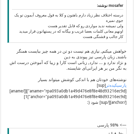
mosafer نوشته:
درسته اختلاف نظر زیاد دارم باهتون و کلا به قول معروف آبمون تو یک
جوی نمیره
ولی نمیشه ندید مواردی رو که قابل تقدیر هست
اونهم معانی کلمات بعضا غریب و بیگانه که در پستهاتون قرار میدید
کار جالب و قشنگی هست
خواهش میکنم, نیازی هم نیست دو تن در همه چیز ببایست همنگر
باشند, زبان پارسی نیز پیوندی به دین
و نژاد ندارد و ... ندارد, زبانی است کارا و زیبا که آموختن درست اش
به نگر من بر هر ایرانی‌ای شایسته.
نوشته‌‌های خودتان هم با اندکی کوشش میتواند بسیار
پارسیکیده‌تر
[sup]
[aname="rpa093a0db1a49d476e8f8e48d93216ec9d"][[/aname]
[anchor="pa093a0db1a49d476e8f8e48d93216ec9d"]1]
[/anchor][/sup] شود (:
—> 98% پارسی
نقل قول: