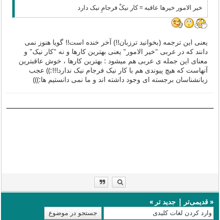
خیر الامور خیرها عاقبه = کار نیکْ فرجامِ نیک دارد
یعنی این ترجمه (بخوانید ترزبان!!) آخر خنده است!! گویا هنوز نمی
دانند که در عربی "خیر الامور" یعنی بهترین کارها و نه "کار نیک" و
معنای این جمله ی عربی هم میشود : بهترین کارها ، خوش عاقبترین
آنهاست که هیچ پیوندی هم با کار نیک فرجام نیک ندارد!!!:)) عجب
زبانشناسان برجسته ای وجود داشته اند و ما نمی دانستیم ها:)))
«
قدیمی‌تر
|
جدید تر
»