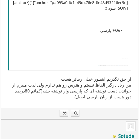
[anchor="pa093a0db1a49d476e8f8e48d93216ec9d"]1][/anchor]
[/SUP] شود (:
—> 98% پارسی
----
Pârsikidan
|| پارسیکیدن: پارسیک کردن; ترزبان به پارسیک
To persianize
Ϣiki-En
از حق نگذریم اینطور خیلی زیباتر هست
من زیاد درگیر الفاظ نیستم و هنرش رو هم ندارم ولی لذت میبرم از
خواندن دست نوشته ای که پارسی وار نوشته بشه(گمانم 80درصد
دور هست از زبان پارسی اصیل)
Sotude