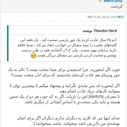
Mehrbod
گرداننده
03-31-2013, 11:05 PM
#15
Theodor Herzl نوشته:
آدم ۲۵ سال عادت کرده یک جور پارسی‌ صحبت کند ، یک دفعه این
کلمه‌های عجیب را ببیند مشکل در خواندن ایجاد می‌کند ، شما علاقه
دارید برایتان مهم نیست ، ولی‌ ک*ن گشادی بقیه در طرز درست
نوشتن و صحبت کردن پارسی‌ نیز مشکل بزرگی‌ هست
خوب اگر اینجوریه, چرا اندیشیدن برای شما سخت نیست؟ نکند به یک
جور ویژه‌ای هم عادت کرده‌اید بیاندیشید که برای اتان سخت نیست؟
اگر اینجوره که بس مایه‌یِ نگرانیه و پیشنهاد میکنم با بیشترین توان تا
میتوانید کارهای برپاد عادت انجام دهید
تا مغزتان plasticity اش را بازیابد, اگر نه که خوب هر دو از یک جنس
هستند و نباید یکی سخت‌ترِ یا آسانترِ آنچنانی از دیگری باشد.
جدای اینها من که کاری به دیگران ندارم, دیگران اگر برای اشان
نوشته‌یِ من باارزش باشد میخوانند, نباشد نمیخوانند! (: