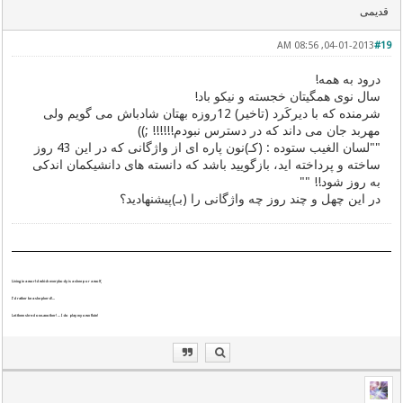
قدیمی
04-01-2013, 08:56 AM
#19
درود به همه!
سال نوی همگیتان خجسته و نیکو باد!
شرمنده که با دیرکَرد (تاخیر) 12روزه بهتان شادباش می گویم ولی
مهربد جان می داند که در دسترس نبودم!!!!!! ;))
""لسان الغیب ستوده : (کـ)نون پاره ای از واژگانی که در این 43 روز
ساخته و پرداخته اید، بازگویید باشد که دانسته های دانشیکمان اندکی
به روز شود!! ""
در این چهل و چند روز چه واژگانی را (بـ)پیشنهادید؟
,Living in a world which everybody is a sheep or a wolf
...!I'd rather be a shepherd
!Let them shred one-another! ... I do play my own flute