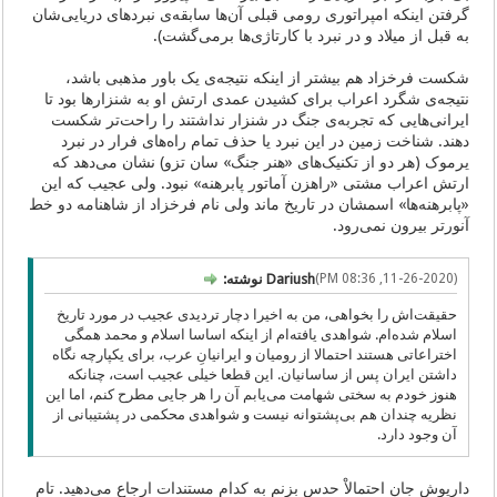
گرفتن اینکه امپراتوری رومی قبلی آن‌ها سابقه‌ی نبردهای دریایی‌شان
به قبل از میلاد و در نبرد با کارتاژی‌ها برمی‌گشت).
شکست فرخزاد هم بیشتر از اینکه نتیجه‌ی یک باور مذهبی باشد،
نتیجه‌ی شگرد اعراب برای کشیدن عمدی ارتش او به شنزارها بود تا
ایرانی‌هایی که تجربه‌ی جنگ در شنزار نداشتند را راحت‌تر شکست
دهند. شناخت زمین در این نبرد یا حذف تمام راه‌های فرار در نبرد
یرموک (هر دو از تکنیک‌های «هنر جنگ» سان تزو) نشان می‌دهد که
ارتش اعراب مشتی «راهزن آماتور پابرهنه» نبود. ولی عجیب که این
«پابرهنه‌ها» اسمشان در تاریخ ماند ولی نام فرخزاد از شاهنامه دو خط
آنورتر بیرون نمی‌رود.
(11-26-2020, 08:36 PM)
Dariush نوشته:
حقیقت‌اش را بخواهی، من به اخیرا دچار تردیدی عجیب در مورد تاریخ
اسلام شده‌ام. شواهدی یافته‌ام از اینکه اساسا اسلام و محمد همگی
اختراعاتی هستند احتمالا از رومیان و ایرانیانِ عرب، برای یکپارچه نگاه
داشتن ایران پس از ساسانیان. این قطعا خیلی عجیب است، چنانکه
هنوز خودم به سختی شهامت می‌یابم آن را هر جایی مطرح کنم، اما این
نظریه چندان هم بی‌پشتوانه نیست و شواهدی محکمی در پشتیبانی از
آن وجود دارد.
داریوش جان احتمالاْ‌ حدس بزنم به کدام مستندات ارجاع می‌دهید. تام