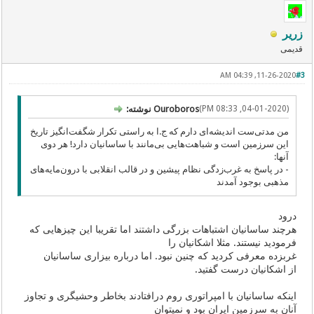
زریر
قدیمی
11-26-2020, 04:39 AM
#3
(04-01-2020, 08:33 PM)
Ouroboros نوشته:
من مدتی‌ست اندیشه‌ای دارم که ج.ا به راستی تکرار شگفت‌انگیز تاریخ
این سرزمین است و شباهت‌هایی بی‌مانند با ساسانیان دارد! هر دوی
آنها:
- در پاسخ به غرب‌زدگی نظام پیشین و در قالب انقلابی با درون‌مایه‌های
مذهبی بوجود آمدند
درود
هرچند ساسانیان اشتباهات بزرگی داشتند اما تقریبا این چیزهایی که
فرمودید نیستند. مثلا اشکانیان را
غربزده معرفی کردید که چنین نبود. اما درباره بیزاری ساسانیان
از اشکانیان درست گفتید.
اینکه ساسانیان با امپراتوری روم درافتادند بخاطر وحشیگری و تجاوز
آنان به سرزمین ایران بود و نمیتوان