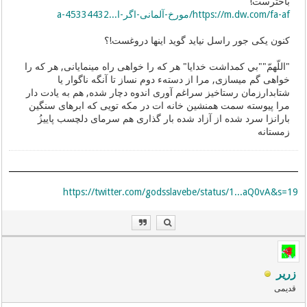
باخترست!
https://m.dw.com/fa-af/مورخ-آلمانی-اگر-ا...a-45334432
کنون یکی جور راسل نیاید گوید اینها دروغست!؟
"اللّهمّ""بي کمداشت خدایا" هر که را خواهی راه مینمایانی, هر که را
خواهی گم میسازی, مرا از دستهء دوم نساز تا آنگه ناگوار یا
شتابدارزمان رستاخیز سراغم آوری اندوه دچار شده, هم به یادت دار
مرا پیوسته سمت همنشین خانه ات در مکه تویی که ابرهای سنگین
بارانزا سرد شده از آزاد شده بار گذاری هم سرمای دلچسب پاییزُ
زمستانه
https://twitter.com/godsslavebe/status/1...aQ0vA&s=19
زریر
قدیمی