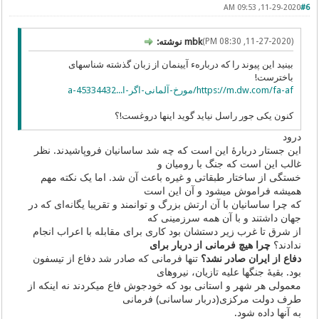
11-29-2020, 09:53 AM
#6
(11-27-2020, 08:30 PM)
mbk نوشته:
بینید این پیوند را که دربارهء آیینمان از زبان گذشته شناسهای
باخترست!
https://m.dw.com/fa-af/مورخ-آلمانی-اگر-ا...a-45334432
کنون یکی جور راسل نیاید گوید اینها دروغست!؟
درود
این جستار دربارۀ این است که چه شد ساسانیان فروپاشیدند. نظر
غالب این است که جنگ با رومیان و
خستگی از ساختار طبقاتی و غیره باعث آن شد. اما یک نکته مهم
همیشه فراموش میشود و آن این است
که چرا ساسانیان با آن ارتش بزرگ و توانمند و تقریبا یگانه‌ای که در
جهان داشتند و با آن همه سرزمینی که
از شرق تا غرب زیر دستشان بود کاری برای مقابله با اعراب انجام
ندادند؟
چرا هیچ فرمانی از دربار برای
دفاع
از ایران صادر نشد؟
تنها فرمانی که صادر شد دفاع از تیسفون
بود. بقیۀ جنگها علیه تازیان، نیروهای
معمولی هر شهر و استانی بود که خودجوش فاع میکردند نه اینکه از
طرف دولت مرکزی(دربار ساسانی) فرمانی
به آنها داده شود.