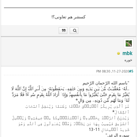
کسشر هم تعاونی؟!
mbk
خوره
11-27-2020, 08:30 PM
#5
"باسم الله الرّحمان الرّحيم
..لَهُۥ مُعَقِّبَـٰتٌ مِّنۢ بَیۡنِ یَدَیۡهِ وَمِنۡ خَلۡفِهِۦ یَحۡفَظُونَهُۥ مِنۡ أَمۡرِ ٱللَّهِۗ إِنَّ ٱللَّهَ لَا
یُغَیِّرُ مَا بِقَوۡمٍ حَتَّىٰ یُغَیِّرُوا۟ مَا بِأَنفُسِهِمۡۗ وَإِذَاۤ أَرَادَ ٱللَّهُ بِقَوۡمٍ سُوۤءًا فَلَا مَرَدَّ
لَهُۥۚ وَمَا لَهُم مِّن دُونِهِۦ مِن وَالٍ*
هُوَ ٱلَّذِی یُرِیكُمُ ٱلۡبَرۡقَ خَوۡفًا وَطَمَعًا وَیُنشِئُ ٱلسَّحَابَ
ٱلثِّقَالَ*
وَیُسَبِّحُ ٱلرَّعۡدُ بِحَمۡدِهِۦ وَٱلۡمَلَـٰۤىِٕكَةُ مِنۡ خِیفَتِهِۦ وَیُرۡسِلُ
ٱلصَّوَٰعِقَ فَیُصِیبُ بِهَا مَن یَشَاۤءُ وَهُمۡ یُجَـٰدِلُونَ فِی ٱللَّهِ وَهُوَ
شَدِیدُ ٱلۡمِحَالِ 11-13
سوره الرعد."