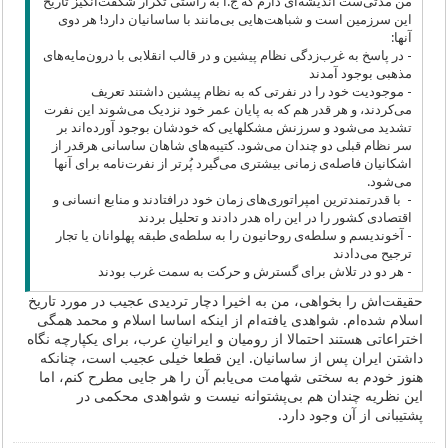
من مدتی‌ست اندیشه‌ای دارم که ج.ا به راستی تکرار شگفت‌انگیز تاریخ
این سرزمین است و شباهت‌هایی بی‌مانند با ساسانیان دارد! هر دوی
آنها:
- در پاسخ به غرب‌زدگی نظام پیشین و در قالب انقلابی با درون‌مایه‌های
مذهبی بوجود آمدند
- موجودیت خود را در نفرتی که به نظام پیشین داشتند تعریف
می‌کردند، و هر قدر هم که به پایان عمر خود نزدیک می‌شوند این نفرت
تشدید می‌شود و سرزنش مشکلهایی که خودشان بوجود آورده‌اند بر
سر نظام قبلی دو چندان می‌شود. کتیبه‌های شاهان ساسانی هرقدر از
اشکانیان فاصله‌ی زمانی بیشتری می‌گیرد پُرتر از نفرت‌نامه برای آنها
می‌شود.
- با قدرتمندترین امپراتوری‌های زمان خود درافتادند و منابع انسانی و
اقتصادی کشور را در این راه هدر دادند و تحلیل بردند
- آخوندیسم و سلطه‌ی روحانیون را به سلطه‌ی طبقه پهلوانان یا تجار
ترجیح می‌دادند
- هر دو در تلاش برای گسترش و حرکت به سمت غرب بودند
حقیقت‌اش را بخواهی، من به اخیرا دچار تردیدی عجیب در مورد تاریخ
اسلام شده‌ام. شواهدی یافته‌ام از اینکه اساسا اسلام و محمد همگی
اختراعاتی هستند احتمالا از رومیان و ایرانیانِ عرب، برای یکپارچه نگاه
داشتن ایران پس از ساسانیان. این قطعا خیلی عجیب است، چنانکه
هنوز خودم به سختی شهامت می‌یابم آن را هر جایی مطرح کنم، اما
این نظریه چندان هم بی‌پشتوانه نیست و شواهدی محکمی در
پشتیبانی از آن وجود دارد.