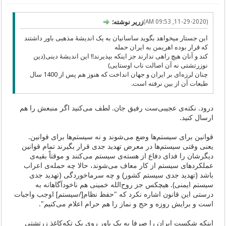
(11-29-2020, 09:53 AM)
زریر نوشته:
این جستار میخواهد بگوید ساسانیان به یک اندیشۀ مذهبی باور داشتند
که قرار بوده اهریمن به ایران حمله
کند و آنان هیچ راهی ندارند جز اینکه بپذیرند!! این اندیشۀ دینی(دین
نوزرتشتی نه آن اصالت ناب اوستایی)
چنان لرزه‌ای بر ایران و جهان انداخت که هنوز هم پس از 1400 سال
طبعات آن از بین نرفته است.
درود. نکته‌ی عجیبی‌ست رفیق‌ جان. لطف می‌کنید اگر منبعش را هم
ارسال کنید.
قوانین برای سیستم‌ها وضع می‌شوند و نه سیستم‌ها برای قوانین.
یعنی وقتی سیستم‌ها در معرض تهدید جدی قرار بگیرند تمام قوانین
دیگرشان را فدای دفاع از هسته‌ی سیستم می‌کنند و موقتاْ بقیه‌ی
عملکردهای سیستم از کار معاف می‌شوند، حالا چه حمله‌ی اعراب
باشد (تهدید جدی سیستم کشور) و چه سرماخوردگی (تهدید جدی
سیستم ایمنی). هیچکس جز روح‌الله خمینی هم ناخودآگاهانه به
درستی این قانون اشاره نکرد که "حفظ نظام[/سیستم] اوجب واجبات
است و برایش روزه و حج و نماز را هم حرام اعلام می‌کنیم".
اینکه شکست ایران را صرفا به یک باور روی یک تکه‌کاغذ زرتشتی