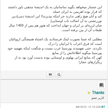
این جستار میخواهد بگوید ساسانیان به یک اندیشۀ مذهبی باور داشتند
که قرار بوده اهریمن به ایران حمله
کند و آنان هیچ راهی ندارند جز اینکه بپذیرند!! این اندیشۀ دینی(دین
نوزرتشتی نه آن اصالت ناب اوستایی)
چنان لرزه‌ای بر ایران و جهان انداخت که هنوز هم پس از 1400 سال
طبعات آن از بین نرفته است.
مطلبی که شما بصورت لینک فرستادید یک اشتباه همیشگی اروپائیان
است که فرق اعراب با ایرانیان را درک
نکردند. حتی نفهمیدند پورسینا عرب نیست و شگفت اینکه نفهمید خود
پورسینا میگوید اطلاعاتش را از منابع
کهن که منابع ایرانی پهلوی و اوستایی بوده بدست آورد بود نه از
ریگزارهای حجاز!
Thanks
کاربر عضو
12-10-2020, 03:01 AM
#7