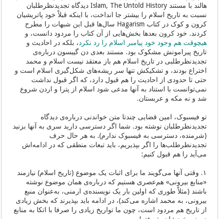
هالند با مستند Islam, The Untold History دیدگاه تجدیدنظرطلبان
نسبت به تاریخ اسلام را بیشتر جا انداخت، با اینکه قبلاْ خود پاتریشیان
کرون و کوک در کتاب Hagarism سال‌ها قبل این شبهات را مطرح
کردند. خود کرون بعدها بخش‌هایی از آن کتاب را مردود دانست، و
هیچوقت هم وجود خود پیامبر اسلام را رد نکرد
، بلکه در احادیث و
تاریخ پیرامونش مشکوک بود. مستند بعدی دن گیبسون درباره‌ی
تجدیدنظرطلبی در تاریخ اسلام هم باز معتقد نیست اسلام و محمد
اختراع بودند، و تشکیکش تنها سر ریشه‌های شکل‌گیری اسلام است و
حتی تا حدودی از احادیث را هم قبول دارد، که اگر قبول نداشت
نمی‌توانست با استناد به آنها مدعی شود اسلام از پترا و اردن شروع
شد و نه مکه و عربستان.
تو فیسبوک، امین قضایی چندتا متن خواندنی درباره‌ی دیدگاه
تجدیدنظرطلبان نوشته بود. شما اگر دسترسی دارید سری به آنها بزنید
(شرمنده، دسترسی به فیسبوک ندارم). به هر حال حرف
تجدیدنظرطلب‌ها را اگر بپذیریم، باید تبعات منطقی که در ادامه‌اش
می‌آید را هم قبول کنیم:
۱. وقتی آنها می‌گویند ما برای اثبات یک موضوع (تاریخ اسلام) نیازمند
«منابع بیرونی» هم‌عصری هستیم که درباره‌ی همان موضوع نوشته
باشند (مثلاْ طوری که اولین بار یک نویسنده‌ی ارمنی، به‌عنوان منبع
بیرونی، به محمد اشاره می‌کند)، در ادامه باید بپذیرند که بخش زیادی
از تاریخ هم مردود است، چون ما تواریخ زیادی را صرفا با اتکا به منابع
درونی خودشان پذیرفته‌ایم.