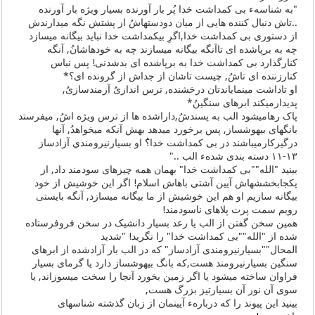
"به شناسهء بی کمداشت خدا پُر بار آورنده بسيار ویژه بار آورنده
..تاش دنبال کننده هایی از میان دودستهاشُ از پشتش نگه میدارندش
از دستوری بی کمداشت خدا,اگرِ بيکمداشت خدا نباید بیگانه میسازد
چه به برپاشده ای تاآنگه بیگانه میسازند چه به خودهاشانُ, آنگه
کنارگذارد بی کمداشت خدا به برپاشده ای بدشدنی! پس نباس
کنارزننده ای تاشُ, چیست تاشان از جداش از گرونده ای؟*
او تاداشت مینمایاندتان درخشنده, ترس اندازیُ آزمندسازیُ,
پدیدارمیکند ابرهای سنگینُ*
پاک رهامیشود الب به پسندشُ,داراشده ها از ترس ویژه اشُ, ميفرستد
بانگهای بیهوشساز, پس برخورد میدهد بهش آنکه میخواهدُ, آنها
درگیرکارمیباشند در بی کمداشت خدا؟ُ او بسيارنيرومندي آزادساز
۱۱-۱۳ دسته بندی شدهء الب .."
بینید "الله""بی کمداشت خدا" بهمان همه چیزهای سودمند داد, از
یکجابخششهاش آیین آشتی باهاش اسلام! اگر این خوشیش از خود
بیگانه سازیم او هم این خوشیش از ما بیگانه میسازد, آنگه بایستی
رویم سمت پرت پلاهای ناسودمند!
همین سخن گفتن از الب یا رعد بسیار دانشیک در سخن فروفرستاده
شده از "الله""بی کمداشت خدا" را نگرید! "شدید
المحال""بسیارنیرومندی آزادساز" که در الب بار آزادشده از ابرهای
سنگین بسیارنیرومند هست,که بانگ بیهوشساز دارد یا گرمای بسیار
فراوان ساخته میشود یا اگر زمین بخورد آنجا را سخت میسوزاند, یا
سوی آن نور آن بسیارتیز بزرگ هست,
بینید این پیوند را که دربارهء آیینمان از زبان گذشته شناسهای