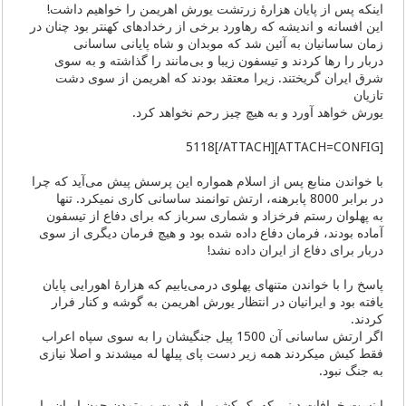
اینکه پس از پایان هزارۀ زرتشت یورش اهریمن را خواهیم داشت!
این افسانه و اندیشه‌ که رهاورد برخی از رخدادهای کهنتر بود چنان در
زمان ساسانیان به آئین شد که موبدان و شاه پایانی ساسانی
دربار را رها کردند و تیسفون زیبا و بی‌مانند را گذاشته و به سوی
شرق ایران گریختند. زیرا معتقد بودند که اهریمن از سوی دشت
تازیان
یورش خواهد آورد و به هیچ چیز رحم نخواهد کرد.
[ATTACH=CONFIG]5118[/ATTACH]
با خواندن منابع پس از اسلام همواره این پرسش پیش می‌آید که چرا
در برابر 8000 پابرهنه، ارتش توانمند ساسانی کاری نمیکرد. تنها
به پهلوان رستم فرخزاد و شماری سرباز که برای دفاع از تیسفون
آماده بودند، فرمان دفاع داده شده بود و هیچ فرمان دیگری از سوی
دربار برای دفاع از ایران داده نشد!
پاسخ را با خواندن متنهای پهلوی درمی‌یابیم که هزارۀ اهورایی پایان
یافته بود و ایرانیان در انتظار یورش اهریمن به گوشه و کنار فرار
کردند.
اگر ارتش ساسانی آن 1500 پیل جنگیشان را به سوی سپاه اعراب
فقط کیش میکردند همه زیر دست پای پیلها له میشدند و اصلا نیازی
به جنگ نبود.
اینست خرافات دینی که یک کشور ابرقدرت و متمدن چون ایران را