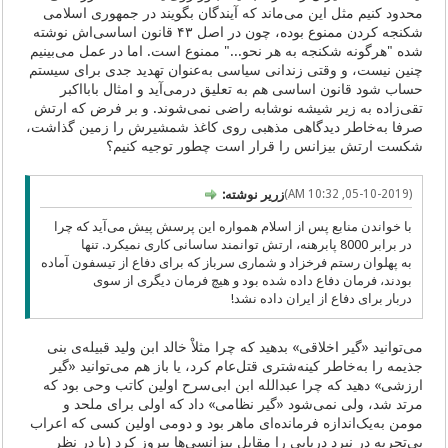
محدود کنیم مثل این می‌ماند که آیندگان بگویند در جمهوری اسلامی
شکنجه‌ کردن ممنوع بوده، چون در اصل ۴۳ قانون اساسی‌اش نوشته
شده "هرگونه شکنجه به هر نحو..." ممنوع است. اما در عمل می‌بینیم
چنین نیست، و وقتی زندانی سیاسی به‌عنوان تهدید جدی برای سیستم
حساب شود قانون اساسی هم به تعلیق درمی‌آید و امثال بابااکبر
تقی‌زاده به زیر شیشه نوشابه راضی نمی‌شوند. و بر فرض که ارتش
صرفا به‌خاطر دیدگاهی مذهبی روی کاغذ شمشیرش را زمین گذاشت،
شکست ارتش بیزانس را قرار است چطور توجیه کنیم؟
(05-10-2019, 10:32 AM)
زریر نوشته:
با خواندن منابع پس از اسلام همواره این پرسش پیش می‌آید که چرا
در برابر 8000 پابرهنه، ارتش توانمند ساسانی کاری نمیکرد. تنها
به پهلوان رستم فرخزاد و شماری سرباز که برای دفاع از تیسفون آماده
بودند، فرمان دفاع داده شده بود و هیچ فرمان دیگری از سوی
دربار برای دفاع از ایران داده نشد!
می‌توانید «گیر اخلاقی» بدهید که چرا مثلاْ خالد ابن ولید قبیله‌ی بنی
جذیمه را به‌خاطر کینه‌شتری قتل‌عام کرد، یا باز هم می‌توانید «گیر
ارزشی» دهید که چرا عبدالله ابن ابی‌سرح اولین کاتب وحی بود که
مرتد شد، ولی نمی‌شود «گیر نظامی» داد که اولی برای ملحد و
مومن به‌یک‌اندازه فرمانده‌ای ماهر بود و دومی اولین کسی که اعراب
بی‌‌تجربه در نبرد دریایی را مقابل بیزانسی‌ها پیروز کرد (با در نظر