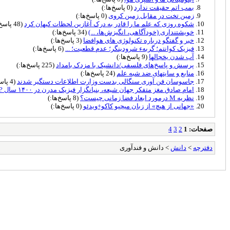
بمب اتم حقیقت ندارد
(0 پاسخ‌ها:)
زمین تخت در مقابل زمین کروی
(0 پاسخ‌ها:)
شکوه روزی که علم ما را قادر به درک آغازین لحظات کیهان کرد
(48 پاسخ‌ها:)
خویشتنداری (خودآگاهی، انگیزش‌ها، ...)
(34 پاسخ‌ها:)
خبر و گفتگو درباره تکنولوژی های هوافضا
(3 پاسخ‌ها:)
فیزیک کوانتم؛ گربهء شرودینگر؛ عدم قطعیت؛ ...
(6 پاسخ‌ها:)
آب شدن یخچالها
(9 پاسخ‌ها:)
پرسش و پاسخ‌های فلسفی/دانشیک با مزدک بامداد
(225 پاسخ‌ها:)
منابع و سایتهای ضد شبه علم
(24 پاسخ‌ها:)
جاسوسان فن آوری سنگالی بدست وزارت اطلاعات دستگیر شدند
(4 پاسخ‌ها:)
امام صادق مغز متفکر جهان شیعه، بنیانگزار فیزیک مدرن در ۱۴۰۰ سال ?...
نظریه M درمورد ابعاد فضا زمانی چیست؟
(8 پاسخ‌ها:)
«جهانی از هیچ» از زبان میچیو کاکو+ویدئو
(0 پاسخ‌ها:)
صفحات:
1
2
3
4
دفترچه
>
دانش
> دانش و فندآوری