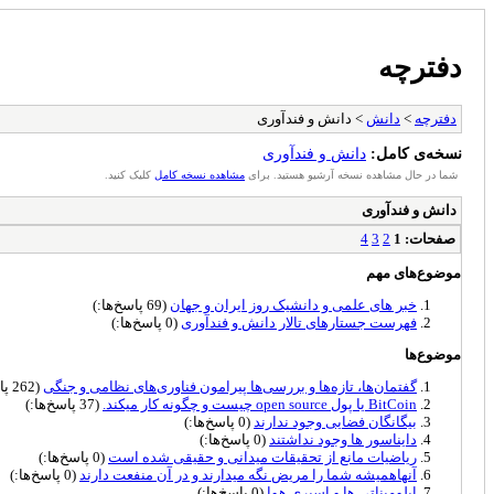
دفترچه
دفترچه
>
دانش
> دانش و فندآوری
نسخه‌ی کامل:
دانش و فندآوری
شما در حال مشاهده نسخه آرشیو هستید. برای
مشاهده نسخه کامل
کلیک کنید.
دانش و فندآوری
صفحات:
1
2
3
4
موضوع‌های مهم
خبر های علمی و دانشیک روز ایران و جهان
(69 پاسخ‌ها:)
فهرست جستارهای تالار دانش و فندآوری
(0 پاسخ‌ها:)
موضوع‌ها
گفتمان‌ها، تازه‌ها و بررسی‌ها پیرامون فناوری‌های نظامی و جنگی
(262 پاسخ‌ها:)
BitCoin یا پول open source چیست و چگونه کار میکند.
(37 پاسخ‌ها:)
بیگانگان فضایی وجود ندارند
(0 پاسخ‌ها:)
دایناسور ها وجود نداشتند
(0 پاسخ‌ها:)
ریاضیات مانع از تحقیقات میدانی و حقیقی شده است
(0 پاسخ‌ها:)
آنهاهمیشه شما را مریض نگه میدارند و در آن منفعت دارند
(0 پاسخ‌ها:)
ایلومیناتی ها و اسپری هوا
(0 پاسخ‌ها:)