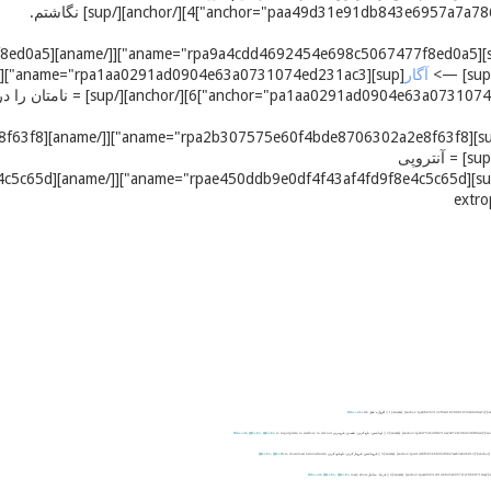
آگار
|| کارواژه: فعل
verb
Dehxodâ
|| اوباشتن: بلع کردن; بلعیدن; فروبردن
to ingurgitate; to swallow; to devour
Ϣiki-En
,
Ϣiki-En
,
Dehxodâ
|| فروباشتن: فروبار کردن; داونلود کردن
herunterladen
to download
Ϣiki-De
,
Ϣiki-En
|| فرناد: ساحل
coast; shore
Ϣiki-En
,
Ϣiki-En
,
Dehxodâ