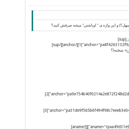
ل؟) و این واژه ی " اوباشتن" میشه صرفش کنید؟
ن
[sup]
ن» سخته!؟
[sup][aname="rpa9e754b40f0214a2e872f248d2d0f80e4"][[/aname][anchor="pa9e754b40f0214a2e872f248d2d0f80e4"]2]
[sup][aname="rpa31de9f565b6f494f98c7eeeb3e04b013"][[/aname][anchor="pa31de9f565b6f494f98c7eeeb3e04b013"]3]
[sup][aname="rpaa49d31e91db843e6957a7a78660710ae"][[/aname]