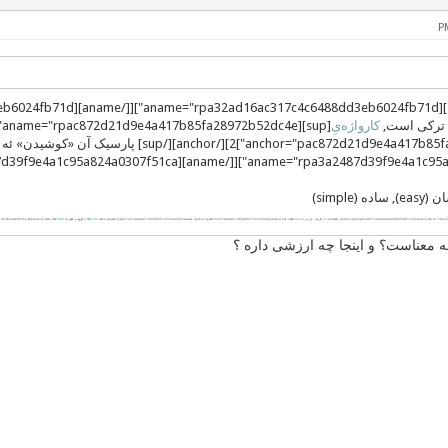
کارواژه‌یِ
 (simple)
Tâzik
|| تازیک: عربی
Kârvâže
arabic [aname="pac872d21d9e4a417b85fa28972b52dc4e"]2[/aname]. [anchor=rpac872d21d9e4a417b85fa28972b52dc4e]^[/anchor] kâr+vâže::
Ϣiki-En
|| کارواژه: فعل
Nâmvâže
c95a824a0307f51ca]^[/anchor] nâm+vâže::
 معناست؟ و اینجا چه ارزشی داره ؟