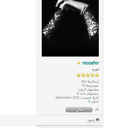
mosafer
خوره
ارسال‌ها: 952
موضوع‌ها: 10
سپاسهای گرفته:
سپتسهای داده: 0
تاریخ عضویت: September 2012
اعتبار:
1
فاز :
پاسخ