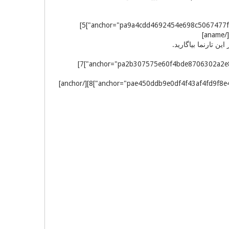
[sup][aname="rpa9a4cdd4692454e698c5067477f8ed0a5"][[/aname][anchor="pa9a4cdd4692454e698c5067477f8ed0a5"]5]
[sup][aname="rpa1aa0291ad0904e63a0731074ed231ac3"][[/aname]
[sup][aname="rpa2b307575e60f4bde8706302a2e8f63f8"][[/aname][anchor="pa2b307575e60f4bde8706302a2e8f63f8"]7]
[sup][aname="rpae450ddb9e0df4f43af4fd9f8e4c5c65d"][[/aname][anchor="pae450ddb9e0df4f43af4fd9f8e4c5c65d"]8][/anchor]