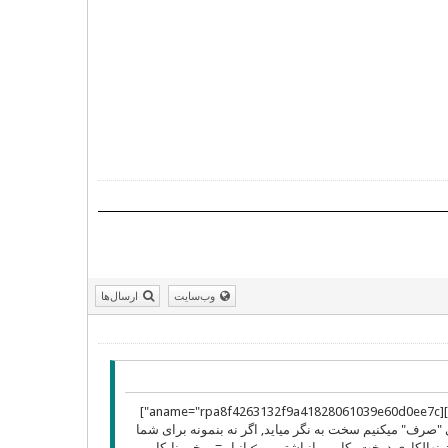
وب‌سایت
ارسال‌ها
[sup][aname="rpa8f4263132f9a41828061039e60d0ee7c"]
aname][anchor="pa8f4263132f9a418280610] را شلم شوربایی "صرف" میکنیم سخت به نگر میاید, اگر نه بنمونه برای شما
= بیاید در روز نهالکاری درخت بکاریم. انباشتن —> انبار = برخی نابکار