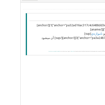
[sup][aname="rpa32ad16ac317c4c6488dd3eb6024fb71d"][[/aname][anchor="pa32ad16ac317c4c6488dd3eb6024fb71d"]1][/anchor]
[sup][aname="rpac872d21d9e4a417b85fa28972b52dc4e"][[/aname]
نامواژه‌یِ
[sup]
[aname="rpa3a2487d39f9e4a1c95a824a0307f51ca"][[/aname][anchor="pa3a2487d39f9e4a1c95a824a0307f51ca"]3][/anchor][/sup] آن میشود
verb [aname="pa3a2487d39f9e4a1c95a824a0307f51ca"]3[/aname]. [anchor=rpa3a2487d39f9e4a1
Dehxodâ
|| نامواژه: اسم
substantiv
noun
Ϣiki-De
,
Ϣiki-En
,
fa.wiktionary.org