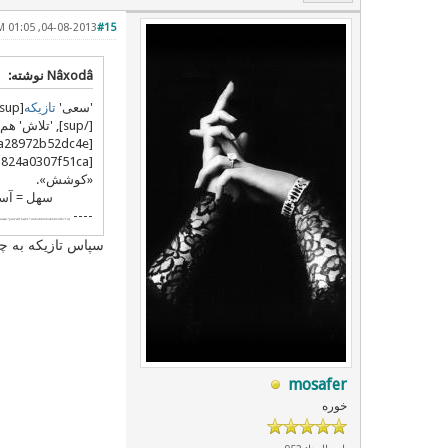
04-08-2013, 01:05 PM
#15
Nâxodâ نوشته:
'سعی'
تازیکه
[/sup], 'تلاش' هم ترکی است,
[anchor="pac872d21d9e4a417b85fa28972b52dc4e"]2][/anchor][/sup] پارسیک آن «کوشیدن» ئه و
«کوشش».
سهل = آسان (easy), ساده
----
[aname="pa32ad16ac317c4c6488dd3eb6024fb71d"]1[/aname]. [anchor=rpa32ad16ac317c4c6488dd3eb6024fb71d]^[/anchor] tâz+ik::
سپاس تازیکه به چه
mosafer
خوره