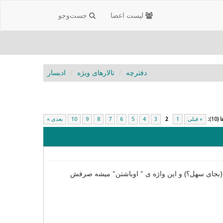
لیست اعضا
جست‌و‌جو
دفترچه
تالارهای ویژه
ادبسار
1):
« قبلی
1
2
3
4
5
6
7
8
9
10
بعدی »
بجای سهل؟) و این واژه ی " اوباشتن" میشه صرفش