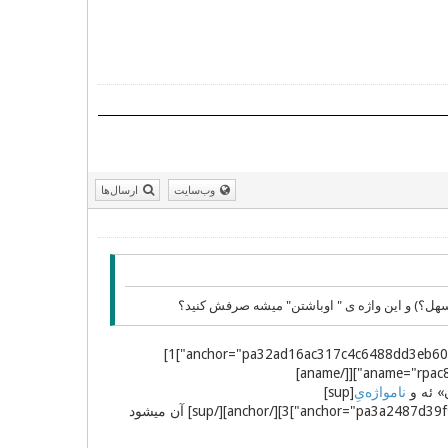
وب‌سایت
ارسال‌ها
ل؟) و این واژه ی " اوباشتن" میشه صرفش کنید؟
[sup][aname="rpa32ad16ac317c4c6488dd3eb6024fb71d"][[/aname][anchor="pa32ad16ac317c4c6488dd3eb6024fb71d"]1]
[sup][aname="rpac872d21d9e4a417b85fa28972b52dc4e"][[/aname]
نامواژه‌یِ
[sup]
[aname="rpa3a2487d39f9e4a1c95a824a0307f51ca"][[/aname][anchor="pa3a2487d39f9e4a1c95a824a0307f51ca"]3][/anchor][/sup] آن میشود