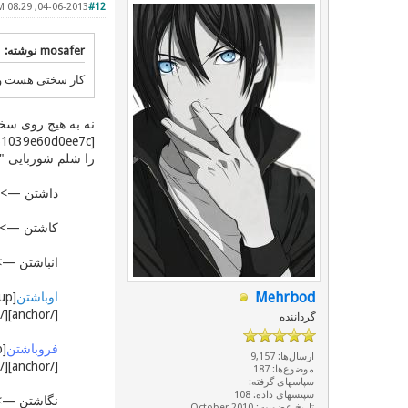
04-06-2013, 08:29 PM
#12
mosafer نوشته:
کار سختی هست و 
نه به هیچ روی سخ
[aname="rpa8f4263132f9a41828061039e60d0ee7c"][[/aname][anchor="pa8f4263132f9a41828061039e60d0ee7c"]1][/anchor][/sup]
را شلم شوربایی "
داشتن —> د
کاشتن —> کا
انباشتن —> 
Mehrbod
اوباشتن
[/anchor][/sup] —> اوبار = خوراک را چنان می‌اوبارید که انگار از جنگ برگشته!
گرداننده
فروباشتن
ارسال‌ها: 9,157
[/anchor][/sup] —> فروبار = این نرم‌افزار را پیشتر فروباشته ام.
موضوع‌ها: 187
سپاسهای گرفته:
سپتسهای داده: 108
نگاشتن —> 
تاریخ عضویت: October 2010