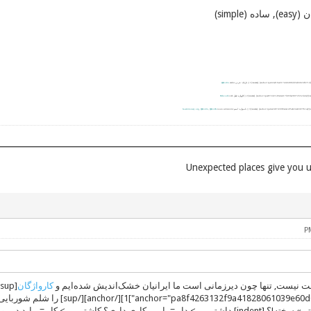
simple)
|| تازیک: عربی
arabic
Ϣiki-En
|| کارواژه: فعل
verb
Dehxodâ
|| نامواژه: اسم
substantiv
noun
Ϣiki-De
,
Ϣiki-En
,
fa.wiktionary.org
ت نیست, تنها چون دیرزمانی است ما ایرانیان خشک‌اندیش شده‌ایم و
کارواژگان
[[/39e60d0ee7c"]1][/anchor][/sup
صرف کردن «داشتن» سخته!؟ [indent] داشتن —> دار = با من کاری داری؟ کاشتن —> کار 