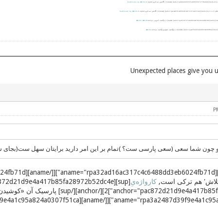
{p
|| آگاشتن: ثبت کردن
to register
Ϣiki-En
,
fa.wiktionary.org
+gâšt
{pišvand}
|| آگاشتن: ثبت کردن
to register
Ϣiki-En
,
fa.wiktionary.org
|| درگاشت: آنتروپی
entropy
Ϣiki-Pâ
,
Ϣiki-En
|| هزگاشت: پادواژه‌یِ درگاشت
extropy
Ϣiki-En
چون شما سعی (سعی پارسی ست؟ )تمام بر این امر دارید برایتان سهل ست(بجای سه
کارواژه‌یِ