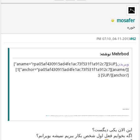
mosafer
خوره
04-11-2013, 07:10 PM
#62
Mehrbod نوشته:
ویریدن
[SUP][aname="rpa05af430915ad4fe1ac73f531f1a912c7"]
[[/aname][anchor="pa05af430915ad4fe1ac73f531f1a912c7"]1]
[/anchor][/SUP] (:
----
[aname="pa05af430915ad4fe1ac73f531f1a912c7"]1[/aname]. [anchor=rpa05af430915ad4fe1ac73f531f1a912c7]^[/anchor]
Viridan
|| ویریدن: از بر کردن; به یاد سپردن; ویر کردن
to memorize
Ϣiki-En
این الان یکی دیگست؟
اگه بخوایم فعل اول شخص بکار ببریم نمیشه بویرانم؟