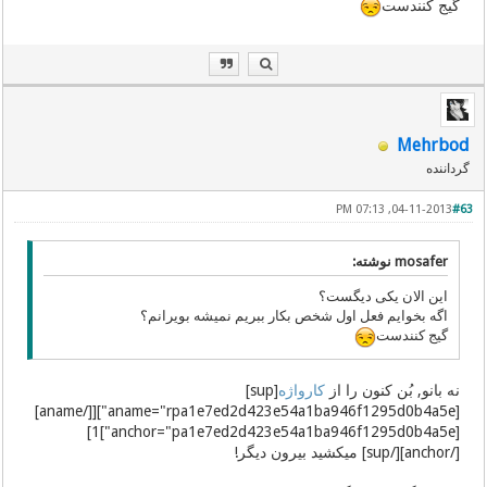
گیج کنندست
Mehrbod
گرداننده
04-11-2013, 07:13 PM
#63
mosafer نوشته:
این الان یکی دیگست؟
اگه بخوایم فعل اول شخص بکار ببریم نمیشه بویرانم؟
گیج کنندست
نه بانو, بُن کنون را از
کارواژه
[sup]
[aname="rpa1e7ed2d423e54a1ba946f1295d0b4a5e"][[/aname]
[anchor="pa1e7ed2d423e54a1ba946f1295d0b4a5e"]1]
[/anchor][/sup] میکشید بیرون دیگر!