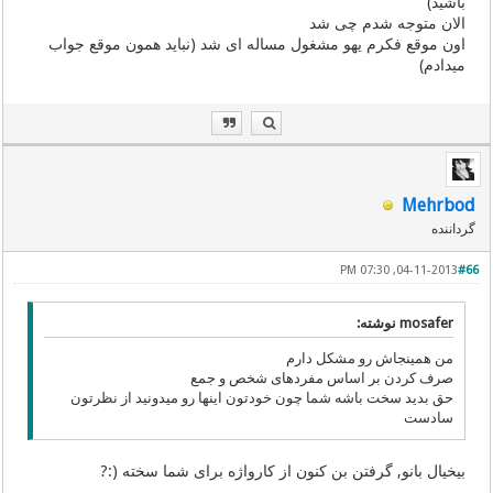
باشید)
الان متوجه شدم چی شد
اون موقع فکرم یهو مشغول مساله ای شد (نباید همون موقع جواب
میدادم)
Mehrbod
گرداننده
04-11-2013, 07:30 PM
#66
mosafer نوشته:
من همینجاش رو مشکل دارم
صرف کردن بر اساس مفردهای شخص و جمع
حق بدید سخت باشه شما چون خودتون اینها رو میدونید از نظرتون
سادست
بیخیال بانو, گرفتن بن کنون از کارواژه برای شما سخته (:?