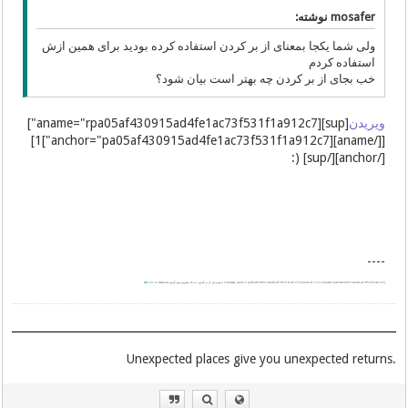
mosafer نوشته:
ولی شما یکجا بمعنای از بر کردن استفاده کرده بودید برای همین ازش
استفاده کردم
خب بجای از بر کردن چه بهتر است بیان شود؟
ویریدن
[sup][aname="rpa05af430915ad4fe1ac73f531f1a912c7"]
[[/aname][anchor="pa05af430915ad4fe1ac73f531f1a912c7"]1]
[/anchor][/sup] (:
----
[aname="pa05af430915ad4fe1ac73f531f1a912c7"]1[/aname]. [anchor=rpa05af430915ad4fe1ac73f531f1a912c7]^[/anchor]
Viridan
|| ویریدن: از بر کردن; به یاد سپردن; ویر کردن
to memorize
Ϣiki-En
.Unexpected places give you unexpected returns