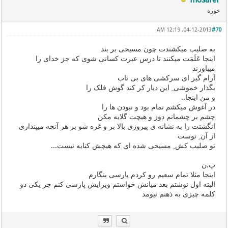
خوره
04-12-2013, 12:19 AM
#70
به صلیب میکشندت چون مسیحی بر بند
اینجا عَلَمَت میکنند تا درس عبرت کسانی شوی که جز خدای را
میباورند
آرام گیر ای سرکشی های بی تاب
بگذار خموشی ِ این دیار کر کند گوش فلک را
و من اینجا..
در آغوش میکشم تمام بود و نبودن ها را
چشم بر چشمانم دوز و هیچت گلایه مکن
انگشتت را به نشانه ی پیروزی بالا بر و غره شو بر هر آنچه میپنداری
از آن ِ توست
تو صلیب کش ِ مسیحی شده ای که هیچش کنایه نیست...
پ.ن
اینجا مثلا تمام سعیم رو کردم پارسی بنگارم
البته اول نوشتم بعد میانش خواستم ویرایش پارسی کنم جز یکی دو
کلمه چیزی به ذهنم نیومد