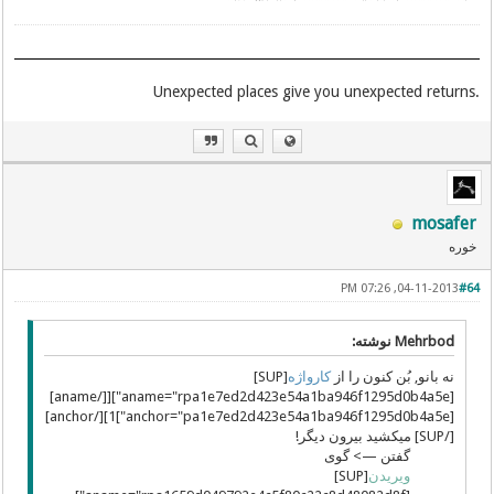
.Unexpected places give you unexpected returns
mosafer
خوره
04-11-2013, 07:26 PM
#64
Mehrbod نوشته:
نه بانو, بُن کنون را از
کارواژه
[SUP]
[aname="rpa1e7ed2d423e54a1ba946f1295d0b4a5e"][[/aname]
[anchor="pa1e7ed2d423e54a1ba946f1295d0b4a5e"]1][/anchor]
[/SUP] میکشید بیرون دیگر!
گفتن —> گوی
ویریدن
[SUP]