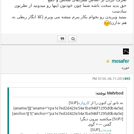
حق بدید سخت باشه شما چون خودتون اینها رو میدونید از نظرتون
سادست
ببینید ویریدن رو بخوام بکار ببرم میشه می ویرم (کلا انگار ربطی به
هم ندارن)
mosafer
خوره
04-11-2013, 07:30 PM
#65
Mehrbod نوشته:
نه بانو, بُن کنون را از
کارواژه
[SUP]
[aname="rpa1e7ed2d423e54a1ba946f1295d0b4a5e"][[/aname]
[anchor="pa1e7ed2d423e54a1ba946f1295d0b4a5e"]1][/anchor]
[/SUP] میکشید بیرون دیگر!
گفتن —> گوی
ویریدن
[SUP]