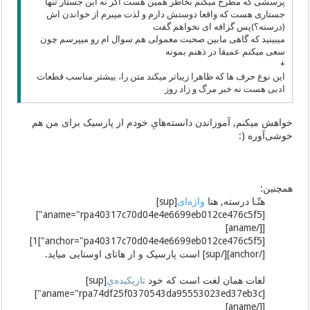
پرسشی که مطرح میکنم بخاطر همین هست اگر نه این جستار تنها
جستاری هست که واقعا دوستش دارم و لذت میبرم از خواندن اش
(درسته؟)پس گزافه ای نخواهم گفت
میبینید که گاهی مابین صحبت معمولی هم سوال ام رو میپرسم چون
سعی میکنم عمیقا در ذهنم بمونه
+
این نوع حرف ها که ظاهرا زیباتر میکند متن را، بیشتر مناسب قطعات
ادبی هست نه خبر مرگ و زاد روز
خواهش میکنم, آموزاندن دانسته‌هایِ خودم از پارسیک برای من هم
خوشی‌آوره (:
همچنین:
هتّـا درسته, هتا
واژه‌ای
[sup]
[aname="rpa40317c70d04e4e6699eb012ce476c5f5"]
[[/aname]
[anchor="pa40317c70d04e4e6699eb012ce476c5f5"]1]
[/anchor][/sup] است پارسیک و از هاتای اوستایی میاید.
لغات همان لغت است که خود
تازیکیده‌یِ
[sup]
[aname="rpa74df25f0370543da95553023ed37eb3c"]
[[/aname]