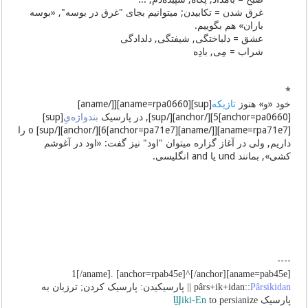
غرق شدن = تکابیدن; میتوانیم بجای "غرق در بوسه", «بوسه
باران» هم بگوییم.
عشق = دلباختگی, شیفتگی, دلدادگی
شراب = مِی, بادِه
*
خود «و» هنوز
تازیکه
[sup][aname=rpa0660][[/aname]
[anchor=pa0660]5][/anchor][/sup], در پارسیک
بندواژه‌یِ
[sup]
[aname=rpa71e7][[/aname][anchor=pa71e7]6][/anchor][/sup] o را
داریم, ولی در آغاز گزاره میتوان "اود" نیز گفت: «اود در آغوشم
کشی», بمانند und یا and انگلیسی.
----
[aname=pab45e]1[/aname]. [anchor=rpab45e]^[/anchor]
Pârsikidan
pârs+ik+idan::
|| پارسیکیدن: پارسیک کردن; ترزبان به
پارسیک
to persianize
Ϣiki-En