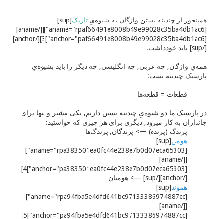
همینجور از چندینه بستن واژگان به شیوه‌یِ
تازیک
[sup]
[aname="rpaf66491e8008b49e99028c35ba4db1ac6"][[/aname]
[anchor="paf66491e8008b49e99028c35ba4db1ac6"]3][/anchor]
[/sup] باید خودداشت.
همه‌یِ واژگان, چه عربی, چه انگلیسی, چه دیگر را باید بشیوه‌یِ
پارسیک چندینه بست:
قطعات = قطعه‌ها
در پارسیک ما دو شیوه‌یِ چندینه بستن داریم, یکی بیشتر و تنها برای
جانداران به کار میرود, دیگری برای هر چیزی که خواستید:
پرندگ (پرنده) —> پرندگان, پرندگ‌ها
هومن
[sup]
[aname="rpa383501ea0fc44e238e7b0d07eca65303"]
[[/aname]
[anchor="pa383501ea0fc44e238e7b0d07eca65303"]4]
[/anchor][/sup] —> هومنان
هموند
[sup]
[aname="rpa94fba5e4dfd641bc97133386974887cc"]
[[/aname]
[anchor="pa94fba5e4dfd641bc97133386974887cc"]5]