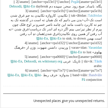
||
Pegâh
[aname=pa53e1]2[/aname]. [anchor=rpa53e1]^[/anchor]
پگاه: بامداد; صبح زود; سحر; سپیده دم
daybreak
Ϣiki-En
,
Dehxodâ
[aname=pa5e1b]3[/aname]. [anchor=rpa5e1b]^[/anchor]
Takâbidan
tak+âbidan::
|| تکابیدن: کارواژه تکابیدن به چم غرق شدن
است.تک‌‌+آب+یدن.می دانیم که تک همان ته است.در گذشته تک به
چم ته کاربرد داشت مانند این چامه ناصر خسرو:بر اوج فلک چون
بپرم از نظر تیز/می بینم اگر ذره ای اندر تک دریاست/غرق شدن =ته
آب رفتن٬از همین روی تکابیدن(غرق شدن)همان تهِ آب رفتن
است.بهمن
to sink; to drown
Ϣiki-En
,
Ϣiki-En
[aname=pa1d32]4[/aname]. [anchor=rpa1d32]^[/anchor]
Varanidan
varan+idan::
|| ورنیدن: داشتن شهوت; وَرَن از «فرهنگ
پهلوی»
to lust
Ϣiki-En
[aname=pa0660]5[/aname]. [anchor=rpa0660]^[/anchor]
Tâzik
tâz+ik::
|| تازیک: عربی
en.wiktionary.org
,
Dehxodâ
,
Ϣiki-En
arabic
[aname=pa71e7]6[/aname]. [anchor=rpa71e7]^[/anchor]
Bandvâže
band+vâže::
|| بندواژه: حرف ربط
Ϣiki-
,
Ϣiki-En
,
Ϣiki-En
Pâ
conjunction
.Unexpected places give you unexpected returns