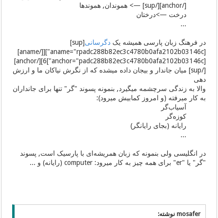
[/anchor][/sup] —> هموندان, هموندها
درخت —>درختان
...
در فرهنگ زبان پارسی همیشه یک
دگرسانی
[sup]
[aname="rpadc288b82ec3c4780b0afa2102b03146c"][[/aname]
[anchor="padc288b82ec3c4780b0afa2102b03146c"]6][/anchor]
[/sup] میان جاندار و بیجان داده میشده که از نگرش نیاکان ما و ارزش
دهی
والا به زندگی سرچشمه میگیرد, بنمونه پسوند "گر" تنها برای جانداران
به کار میرفته (و امروز کمابیش میرود):
آسیاب‌گر
کوزه‌گر
رایانه (بجای رایانگر)
...
در انگلیسی ولی بنمونه که زبان همریشه‌ای با پارسیک است, پسوند
"گر" یا "er" برای همه چیز به کار میرود: computer (رایانه) و ...
mosafer نوشته: