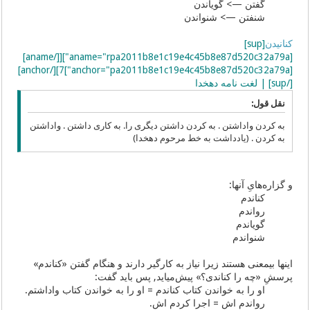
گفتن —> گویاندن
شنفتن —> شنواندن
کنانیدن
[sup]
[aname="rpa2011b8e1c19e4c45b8e87d520c32a79a"][[/aname]
[anchor="pa2011b8e1c19e4c45b8e87d520c32a79a"]7][/anchor]
[/sup] | لغت نامه دهخدا
نقل قول:
به کردن واداشتن . به کردن داشتن دیگری را. به کاری داشتن . واداشتن
به کردن . (یادداشت به خط مرحوم دهخدا)
و گزاره‌هایِ آنها:
کناندم
رواندم
گویاندم
شنواندم
اینها بیمعنی هستند زیرا نیاز به کارگیر دارند و هنگام گفتن «کناندم»
پرسشِ «چه را کناندی؟» پیش‌میاید, پس باید گفت:
او را به خواندن کتاب کناندم = او را به خواندن کتاب واداشتم.
رواندم اش = اجرا کردم اش.