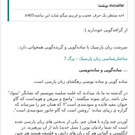
mosafer نوشته:
اخه منتظر یک حرف عجیب و غریبم میگم شاید این نباشه:e405:
از گزافه‌گویی خوددارید (:
سرشت زبان پارسیک با ساده‌گویی و گزیده‌گویی همخوانی دارد:
ساختارشناسی زبان پارسیک - برگ 7
ساده‌گویی و ساده‌نویسی
٭٭٭٭٭
ساده گویی و ساده نویسی رهگشای زبان پارسی است.
در گذشته به ما یاد میدادند كه غلنبه سلمبه بنویسیم كه نشانگر "سواد"
مان باشد. برای نمونه میگفتند: "واضح و مبرهن و هویداست كه گاو
حیوان مفید فایده و سودمندی است"!! كه همان چم را میرساند كه
گزاره ی زیبای ساده: "روشن است كه گاو جانور سودمندی است".
آوردن چند واژه با همان چم، یكی از بدبختی های زبان پارسی شده
است كه شما زادمان نوین ( نسل جدید) باید از ان بپرهیزید. در
انگلیسی و آلمانی هم كه زبان های دانش و فلسفه هستند هم چنین