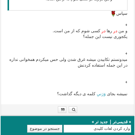
سپاس
+
و من
در
رها
در
کسی شوم که از من است.
یکجوری نیست این جمله؟
+
میدونستم تکابیدن میشه غرق شدن ولی حس میکردم همخوانی نداره
در این جمله استفاده کردنش
+
نمیشه بجای
وَرَنیِ
کلمه ی دیگه گذاشت؟
«
قدیمی‌تر
|
جدید تر
»