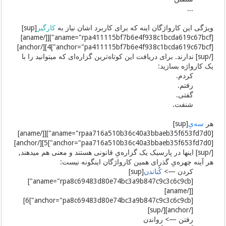
...
ویژگی این کارواژگان اینه که برای کاربرد اشان نیاز به
کارگیر
[sup]
[aname="rpa411115bf7b6e4f938c1bcda619c67bcf"][[/aname]
[anchor="pa411115bf7b6e4f938c1bcda619c67bcf"]4][/anchor]
[/sup] ندارند. برای دریافت این کوتاه‌ترین گزاره‌ای که میتوانید را با
یک کارواژه بسازید:
کردم.
رفتم.
گفتی.
شنفت.
هر
سه‌یِ
[sup]
[aname="rpaa716a510b36c40a3bbaeb35f653fd7d0"][[/aname]
[anchor="paa716a510b36c40a3bbaeb35f653fd7d0"]5][/anchor]
[/sup] اینها در پارسیک یک گزاره‌یِ قانونی هستند و معنی هم میدهند,
هر آینه چهره‌یِ گذرای همین کارواژگان اینگونه نیست:
کردن —>
کُناندن
[sup]
[aname="rpa8c69483d80e74bc3a9b847c9c3c6c9cb"]
[[/aname]
[anchor="pa8c69483d80e74bc3a9b847c9c3c6c9cb"]6]
[/anchor][/sup]
رفتن —> رواندن