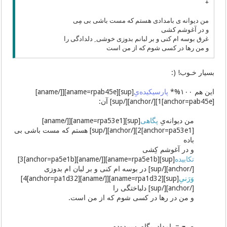
+
من دیوانه ی بامدادی هستم که مست باشی بی مِی
و در آغوشم کشی
غرق بوسه ام کنی و بر لبانم بدوزی خوشی ِ دلدادگی را
و من رها در کسی شوم که از من است
بسیار خـوب! (:
این هم ١٠٠%*
پارسیکیده‌یِ
[sup][aname=rpab45e][[/aname]
[anchor=pab45e]1][/anchor][/sup] آن:
من دیوانه‌یِ
پگاهی
[sup][aname=rpa53e1][[/aname]
[anchor=pa53e1]2][/anchor][/sup] هستم که مست باشی بی
باده
و در آغوشم کِشی
تکابیده
[sup][aname=rpa5e1b][[/aname][anchor=pa5e1b]3]
[/anchor][/sup] در بوسه ام کنی و بر لبان ام بدوزی
وَرَنیِ
[sup][aname=rpa1d32][[/aname][anchor=pa1d32]4]
[/anchor][/sup] دلباختگی را
و من در رها در کسی شوم که از من است.
صبح = بامداد, پگاه, سپیده‌دم, ...