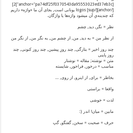
[anchor="pa74df25f0370543da95553023ed37eb3c"]2]
[/anchor][/sup] logos یونانی است, بجای آن ما «واژه» داریم
که چندینه‌یِ آن میشود واژه‌ها یا واژگان.
نظر = نگر, دید, چشم
از نظر من = به دید, من, از چشم من, به نگر من, از نگر من
چند روز اخیر = بتازگی, چند روزِ پیشین, چند روز کنونی, چند
روز پاینی
متن = نوشته; مقاله = نوشتار
مناسب = درخور, فراخور, شایسته
بخاطر = برای, از اینرو, از روی, ...
واقعا = براستی
لذت = خوشی
مابین = میان! اندر (:
حرف = صحبت = سخن, گفتگو, گپ