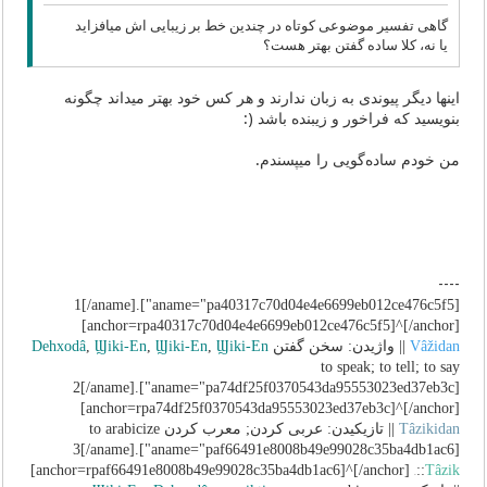
گاهی تفسیر موضوعی کوتاه در چندین خط بر زیبایی اش میافزاید
یا نه، کلا ساده گفتن بهتر هست؟
اینها دیگر پیوندی به زبان ندارند و هر کس خود بهتر میداند چگونه
بنویسید که فراخور و زیبنده باشد (:
من خودم ساده‌گویی را میپسندم.
----
[aname="pa40317c70d04e4e6699eb012ce476c5f5"]1[/aname].
[anchor=rpa40317c70d04e4e6699eb012ce476c5f5]^[/anchor]
Vâžidan
|| واژیدن: سخن گفتن
Ϣiki-En
,
Ϣiki-En
,
Ϣiki-En
,
Dehxodâ
to speak; to tell; to say
[aname="pa74df25f0370543da95553023ed37eb3c"]2[/aname].
[anchor=rpa74df25f0370543da95553023ed37eb3c]^[/anchor]
Tâzikidan
|| تازیکیدن: عربی کردن; معرب کردن to arabicize
[aname="paf66491e8008b49e99028c35ba4db1ac6"]3[/aname].
[anchor=rpaf66491e8008b49e99028c35ba4db1ac6]^[/anchor]
::
Tâzik
tâz+ik