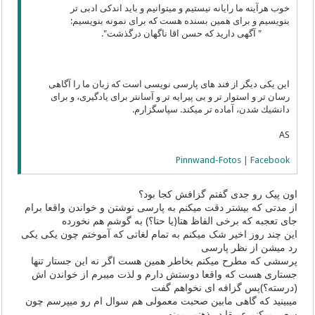
خوب هرآینه ما رایانه نیستیم و میتوانیم و باید اندكی ادبی تر
بنویسیم و برای همین بسنده هست كه برای نمونه بنویسیم:
" آگهی دارید كه حسن اقا ناگهان درگذشت".
این یكی دیگر از فند های پارسی نویسی است كه زبان ما را آگاهی
رسان تر و استوار تر و بی پیرایه تر و آسانتر برای یادگیری، و برای
دانشیك شدن، آماده تر میكند. سپاسگزارم.
AS
Pinnwand-Fotos | Facebook
اون پیک رو جدی گفتم گزافش کجا بود؟
از مدتی که بیشتر دقت میکنم به پارسی نوشتن و خواندن واقعا برام
جای تعجبه که برخی الفاظ هتا(یا حتا؟) به گوشم هم نخورده
این چند روز اخیر شک میکنم به تمام لغاتی که آموختم چون یکی یکی
رد میشن از نظر پارسی
پرسشی که مطرح میکنم بخاطر همین هست اگر نه این جستار تنها
جستاری هست که واقعا دوستش دارم و لذت میبرم از خواندن اش
(درسته؟)پس گزافه ای نخواهم گفت
میبینید که گاهی مابین صحبت معمولی هم سوال ام رو میپرسم چون
سعی میکنم عمیقا در ذهنم بمونه