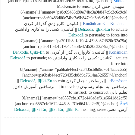
[anchor=rpaa716a510b36c40a3bbaeb35f653fd7d0]^[/anchor]
Sohidan
|| سهیدن: حس کردن MacKenzie to sense
[aname="pa8c69483d80e74bc3a9b847c9c3c6c9cb"]6[/aname].
[anchor=rpa8c69483d80e74bc3a9b847c9c3c6c9cb]^[/anchor]
Konânidan <— Konândan
|| کنانیدن: کارواژه‌یِ گذرا از کردن
to actuate || کنانیدن: کسی را به کاری واداشتن
Ϣiki-En
,
Dehxodâ
Dehxodâ
to persuade; to force into
[aname="pa2011b8e1c19e4c45b8e87d520c32a79a"]7[/aname].
[anchor=rpa2011b8e1c19e4c45b8e87d520c32a79a]^[/anchor]
Konânidan
|| کنانیدن: کارواژه‌یِ گذرا از کردن
to
Ϣiki-En
,
Dehxodâ
actuate || کنانیدن: کسی را به کاری واداشتن
to persuade; to
Dehxodâ
force into
[aname="pa6bab44ecf723435cb8d9d7614aa52655"]8[/aname].
[anchor=rpa6bab44ecf723435cb8d9d7614aa52655]^[/anchor]
Barsâxtan
::
|| برساختن: جعل کردن
Ϣiki-En
,
Dehxodâ
to coin ||
bar+sâxtan
برساختن: به انجام رسانیدن to develop | || برساختن: آموزش دادن;
تعلیم دادن to instruct; to construct
[aname="pa6557cfe1672c446a8af31e6641dd2cf5"]9[/aname].
||
[anchor=rpa6557cfe1672c446a8af31e6641dd2cf5]^[/anchor]
Âreš
آرش: معنی
meaning; sense
Ϣiki-Pâ
,
Ϣiki-En
,
Ϣiki-En
,
Dehxodâ