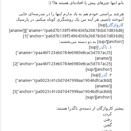
بانو اینها چیزهای پیش پا افتاده‌ای هستند ها؟ (:
هرچند براستی خودم هم به یاد ندارم اینها را در مدرسه‌ای جایی
آموخته باشیم, هر آینه من یک روشنگری کوتاه میکنم. در پارسیک
کارواژگان
[sup]
[aname="rpa6d7b138f5496436fa26878cb67d836d6"][[/aname]
[anchor="pa6d7b138f5496436fa26878cb67d836d6"]1]
[/anchor][/sup] به دو دسته می‌بخشند:
١.
ناگذرا
[sup]
[aname="rpaa46f123eb0784e6980e8cac5d707ac25"]
[[/aname]
[anchor="paa46f123eb0784e6980e8cac5d707ac25"]2]
[/anchor][/sup]
٢.
گذرا
[sup]
[aname="rpa0023c41c0d7d47998aa19046dfcac8dd"]
[[/aname]
[anchor="pa0023c41c0d7d47998aa19046dfcac8dd"]3]
[/anchor][/sup]
بیشتر کارواژگان از دسته‌یِ ناگذرا هستند:
کردن
رفتن
گفتن
شنفتن