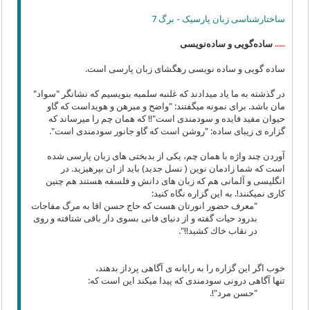
ساختارشناسی زبان پارسیک - برگ 7
ساده‌گویی و ساده‌نویسی
٭٭٭٭٭
ساده گویی و ساده نویسی رهگشای زبان پارسی است.
در گذشته به ما یاد میدادند كه غلنبه سلمبه بنویسیم كه نشانگر "سواد"
مان باشد. برای نمونه میگفتند: "واضح و مبرهن و هویداست كه گاو
حیوان مفید فایده و سودمندی است"!! كه همان چم را میرساند كه
گزاره ی زیبای ساده: "روشن است كه گاو جانور سودمندی است".
آوردن چند واژه با همان چم، یكی از بدبختی های زبان پارسی شده
است كه شما زادمان نوین ( نسل جدید) باید از ان بپرهیزید. در
انگلیسی و آلمانی هم كه زبان های دانش و فلسفه هستند هم چنین
كاری نمیكنند!. به این گزاره نگاه كنید:
"معرف حضور انورتان هست كه حاج حسن اقا به مرگ مفاجات
بدرود حیات گفته و از دنیای فانی بسوی دار باقی شتافته و روی
در نقاب خاك كشید!!".
خوب اگر این گزاره را به رایانه ی آگاهی پرداز بدهند،
تنها آگاهی درونی سودمندی كه پیدا میكند این است كه:
"حسن مرد"!.