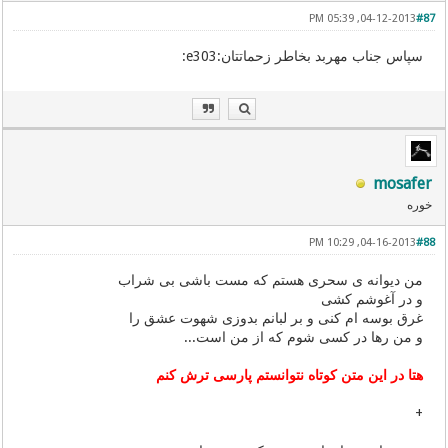
04-12-2013, 05:39 PM
#87
سپاس جناب مهربد بخاطر زحماتتان:e303:
mosafer
خوره
04-16-2013, 10:29 PM
#88
من دیوانه ی سحری هستم که مست باشی بی شراب
و در آغوشم کشی
غرق بوسه ام کنی و بر لبانم بدوزی شهوت عشق را
و من رها در کسی شوم که از من است...
هتا در این متن کوتاه نتوانستم پارسی ترش کنم
+