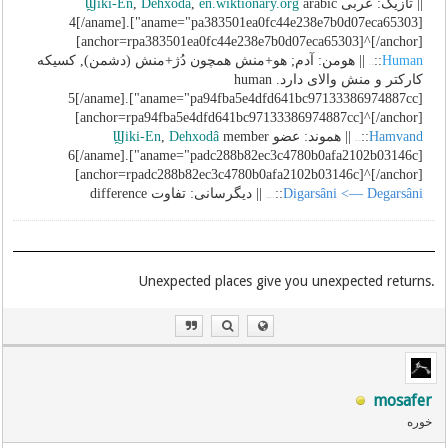
|| تازیک: عربی
arabic
en.wiktionary.org
,
Dehxodâ
,
Ϣiki-En
[aname="pa383501ea0fc44e238e7b0d07eca65303"]4[/aname].
[anchor=rpa383501ea0fc44e238e7b0d07eca65303]^[/anchor]
Human
::
|| هومن: آدم; هو+منش همچون دُژ+منش (دشمن), کسیکه
hu+man
کارکتر و منش والای دارد. human
[aname="pa94fba5e4dfd641bc97133386974887cc"]5[/aname].
[anchor=rpa94fba5e4dfd641bc97133386974887cc]^[/anchor]
Hamvand
::
|| هموند: عضو
member
Dehxodâ
,
Ϣiki-En
ham+vand
[aname="padc288b82ec3c4780b0afa2102b03146c"]6[/aname].
[anchor=rpadc288b82ec3c4780b0afa2102b03146c]^[/anchor]
Digarsâni <— Degarsâni
::
|| دیگرسانی: تفاوت difference
digar+sân+i
{pasvand}
.Unexpected places give you unexpected returns
mosafer
خوره