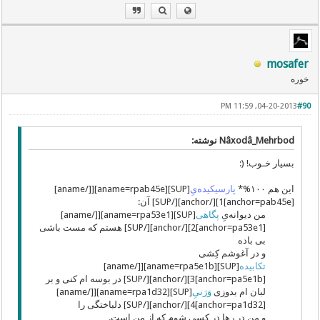
mosafer
خوره
04-20-2013, 11:59 PM
#90
Nâxodâ_Mehrbod نوشته:
بسیار خـوب! (:
این هم ١٠٠%*
پارسیکیده‌یِ
[SUP][aname=rpab45e][[/aname]
[anchor=pab45e]1][/anchor][/SUP] آن:
من دیوانه‌یِ
پگاهی
[SUP][aname=rpa53e1][[/aname]
[anchor=pa53e1]2][/anchor][/SUP] هستم که مست باشی
بی باده
و در آغوشم کِشی
تکابیده
[SUP][aname=rpa5e1b][[/aname]
[anchor=pa5e1b]3][/anchor][/SUP] در بوسه ام کنی و بر
لبان ام بدوزی
وَرَنیِ
[SUP][aname=rpa1d32][[/aname]
[anchor=pa1d32]4][/anchor][/SUP] دلباختگی را
و من در رها در کسی شوم که از من است.