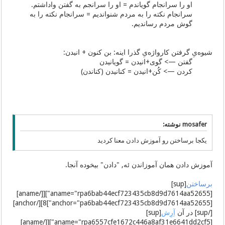
او را سرانجام گویاندم = او را سرانجم به گفتن واداشتم.
سرانجام نکته را به مردم شنواندیم = سرانجام نکته را به
گوش مردم رساندیم.
شیوه‌یِ گرفتن کارواژه‌یِ گذرا اینه: بن کنون + انیدن:
گفتن —> گوی+انیدن = گویانیدن
کردن —> کُن+انیدن = کنانیدن (کناندن)
mosafer نوشته:
یکجا برساختن رو آموزش دادن معنا کردید
آموزش دادن همان آموزاندن ئه, "دادن" بیخوده آنجا.
برساختن
[sup]
[aname="rpa6bab44ecf723435cb8d9d7614aa52655"][[/aname]
[anchor="pa6bab44ecf723435cb8d9d7614aa52655"]8][/anchor]
[/sup] در آن
آِرِش
[sup]
[aname="rpa6557cfe1672c446a8af31e6641dd2cf5"][[/aname]