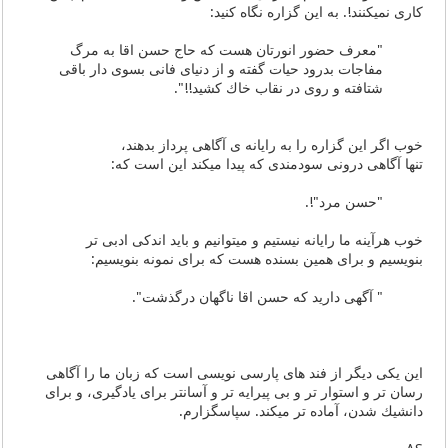
كاری نمیكنند!. به این گزاره نگاه كنید:
"معرف حضور انورتان هست كه حاج حسن اقا به مرگ
مفاجات بدرود حیات گفته و از دنیای فانی بسوی دار باقی
شتافته و روی در نقاب خاك كشید!!".
خوب اگر این گزاره را به رایانه ی آگاهی پرداز بدهند،
تنها آگاهی درونی سودمندی كه پیدا میكند این است كه:
"حسن مرد"!.
خوب هرآینه ما رایانه نیستیم و میتوانیم و باید اندكی ادبی تر
بنویسیم و برای همین بسنده هست كه برای نمونه بنویسیم:
" آگهی دارید كه حسن اقا ناگهان درگذشت".
این یكی دیگر از فند های پارسی نویسی است كه زبان ما را آگاهی
رسان تر و استوار تر و بی پیرایه تر و آسانتر برای یادگیری، و برای
دانشیك شدن، آماده تر میكند. سپاسگزارم.