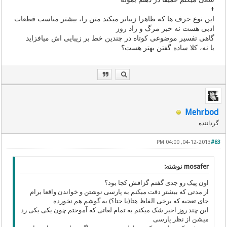
+
این نوع حرف ها که ظاهرا زیباتر میکند متن را، بیشتر مناسب قطعات
ادبی هست نه خبر مرگ و زاد روز
گاهی تفسیر موضوعی کوتاه در چندین خط بر زیبایی اش میافزاید
یا نه، کلا ساده گفتن بهتر هست؟
Mehrbod
گرداننده
04-12-2013, 04:00 PM
#83
mosafer نوشته:
اون پیک رو جدی گفتم گزافش کجا بود؟
از مدتی که بیشتر دقت میکنم به پارسی نوشتن و خواندن واقعا برام
جای تعجبه که برخی الفاظ هتا(یا حتا؟) به گوشم هم نخورده
این چند روز اخیر شک میکنم به تمام لغاتی که آموختم چون یکی یکی رد
میشن از نظر پارسی