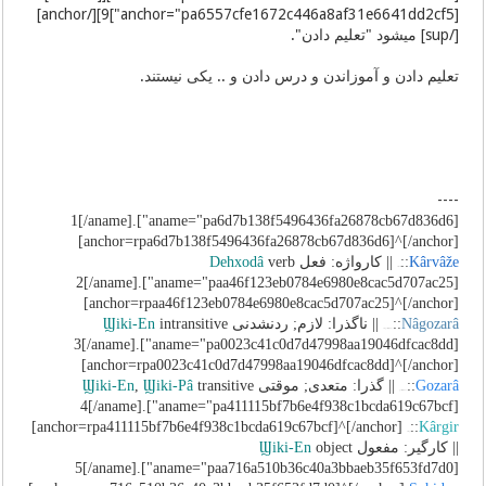
[anchor="pa6557cfe1672c446a8af31e6641dd2cf5"]9][/anchor]
[/sup] میشود "تعلیم دادن".
تعلیم دادن و آموزاندن و درس دادن و .. یکی نیستند.
----
[aname="pa6d7b138f5496436fa26878cb67d836d6"]1[/aname].
[anchor=rpa6d7b138f5496436fa26878cb67d836d6]^[/anchor]
Kârvâže
::
|| کارواژه: فعل
verb
Dehxodâ
kâr+vâže
[aname="paa46f123eb0784e6980e8cac5d707ac25"]2[/aname].
[anchor=rpaa46f123eb0784e6980e8cac5d707ac25]^[/anchor]
Nâgozarâ
::
|| ناگذرا: لازم; ردنشدنی
intransitive
Ϣiki-En
nâ+gozar+â
{pasvand}
[aname="pa0023c41c0d7d47998aa19046dfcac8dd"]3[/aname].
[anchor=rpa0023c41c0d7d47998aa19046dfcac8dd]^[/anchor]
Gozarâ
::
|| گذرا: متعدی; موقتی
transitive
Ϣiki-Pâ
,
Ϣiki-En
gozar+â
{pasvand}
[aname="pa411115bf7b6e4f938c1bcda619c67bcf"]4[/aname].
[anchor=rpa411115bf7b6e4f938c1bcda619c67bcf]^[/anchor]
::
Kârgir
kâr+gir
|| کارگیر: مفعول
object
Ϣiki-En
[aname="paa716a510b36c40a3bbaeb35f653fd7d0"]5[/aname].