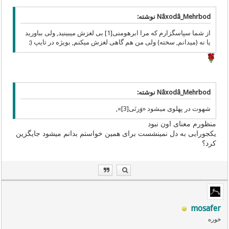
Nâxodâ_Mehrbod نوشته:
از شما سپاسگزارم که مرا ابرهومنی[1] بی لغزش میبینید, ولی بباورید
یا نه (میدانم, سخته) ولی من هم گاهی لغزش میکنم, بویژه در تایپ (:
Nâxodâ_Mehrbod نوشته:
شهوت در پهلوی میشود «وَرنَی[3]»,
منظورم معنای اون نبود
یکجورایی به دل نمینشست برای همین خواستم بدانم میشود جایگزین
کرد؟
mosafer
خوره