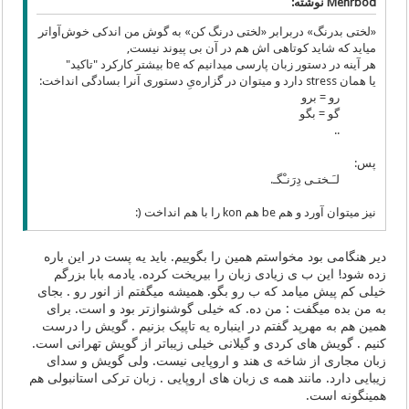
Mehrbod نوشته:
«لختی بدرنگ» دربرابر «لختی درنگ کن» به گوش من اندکی خوش‌آواتر
میاید که شاید کوتاهی‌ اش هم در آن بی پیوند نیست,
هر آینه در دستور زبان پارسی میدانیم که be بیشتر کارکرد "تاکید"
یا همان stress دارد و میتوان در گزاره‌یِ دستوری آنرا بسادگی انداخت:
رو = برو
گو = بگو
..
پس:
لـَـختـی دِرَنـْگـ.
نیز میتوان آورد و هم be هم kon را با هم انداخت (:
دیر هنگامی بود مخواستم همین را بگوییم. باید یه پست در این باره
زده شود! این ب ی زیادی زبان را بیریخت کرده. یادمه بابا بزرگم
خیلی کم پیش میامد که ب رو بگو. همیشه میگفتم از انور رو . بجای
به من بده میگفت : من ده. که خیلی گوشنوازتر بود و است. برای
همین هم به مهرپد گفتم در اینباره یه تاپیک بزنیم . گویش را درست
کنیم . گویش های کردی و گیلانی خیلی زیباتر از گویش تهرانی است.
زبان مجاری از شاخه ی هند و اروپایی نیست. ولی گویش و سدای
زیبایی دارد. مانند همه ی زبان های اروپایی . زبان ترکی استانبولی هم
همینگونه است.