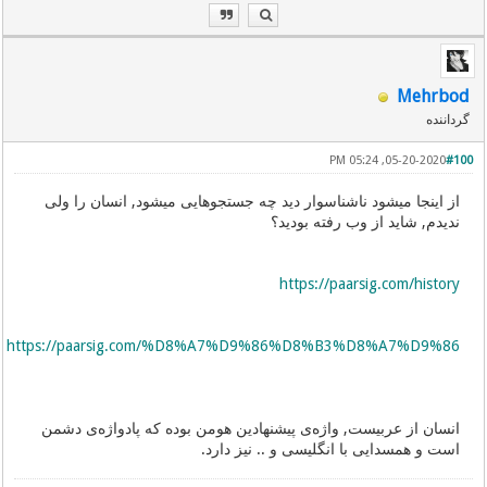
Mehrbod
گرداننده
05-20-2020, 05:24 PM
#100
از اینجا میشود ناشناسوار دید چه جستجوهایی میشود, انسان را ولی
ندیدم, شاید از وب رفته بودید؟
https://paarsig.com/history
https://paarsig.com/%D8%A7%D9%86%D8%B3%D8%A7%D9%86
انسان از عربیست, واژه‌ی پیشنهادین هومن بوده که پادواژه‌ی دشمن
است و همسدایی با انگلیسی و .. نیز دارد.