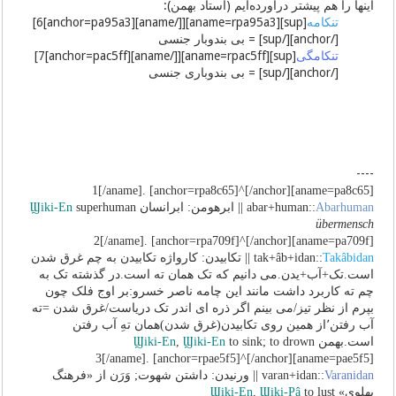
اینها را هم پیشتر درآورده‌ایم (استاد بهمن):
تنکامه
[sup][aname=rpa95a3][[/aname][anchor=pa95a3]6]
[/anchor][/sup] = بی بندوبار جنسی
تنکامگی
[sup][aname=rpac5ff][[/aname][anchor=pac5ff]7]
[/anchor][/sup] = بی بندوباری جنسی
----
[aname=pa8c65]1[/aname]. [anchor=rpa8c65]^[/anchor]
Abarhuman
abar+human::
|| ابرهومن: ابرانسان
superhuman
Ϣiki-En
übermensch
[aname=pa709f]2[/aname]. [anchor=rpa709f]^[/anchor]
Takâbidan
tak+âb+idan::
|| تکابیدن: کارواژه تکابیدن به چم غرق شدن
است.تک‌‌+آب+یدن.می دانیم که تک همان ته است.در گذشته تک به
چم ته کاربرد داشت مانند این چامه ناصر خسرو:بر اوج فلک چون
بپرم از نظر تیز/می بینم اگر ذره ای اندر تک دریاست/غرق شدن =ته
آب رفتن٬از همین روی تکابیدن(غرق شدن)همان تهِ آب رفتن
است.بهمن
to sink; to drown
Ϣiki-En
,
Ϣiki-En
[aname=pae5f5]3[/aname]. [anchor=rpae5f5]^[/anchor]
Varanidan
varan+idan::
|| ورنیدن: داشتن شهوت; وَرَن از «فرهنگ
پهلوی»
to lust
Ϣiki-Pâ
,
Ϣiki-En