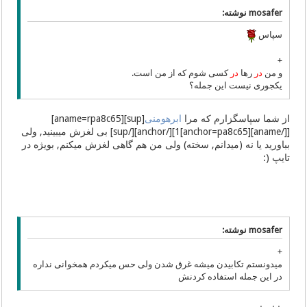
mosafer نوشته:
سپاس
+
و من
در
رها
در
کسی شوم که از من است.
یکجوری نیست این جمله؟
از شما سپاسگزارم که مرا
ابرهومنی
[sup][aname=rpa8c65]
[[/aname][anchor=pa8c65]1][/anchor][/sup] بی لغزش میبینید, ولی
بباورید یا نه (میدانم, سخته) ولی من هم گاهی لغزش میکنم, بویژه در
تایپ (:
mosafer نوشته:
+
میدونستم تکابیدن میشه غرق شدن ولی حس میکردم همخوانی نداره
در این جمله استفاده کردنش