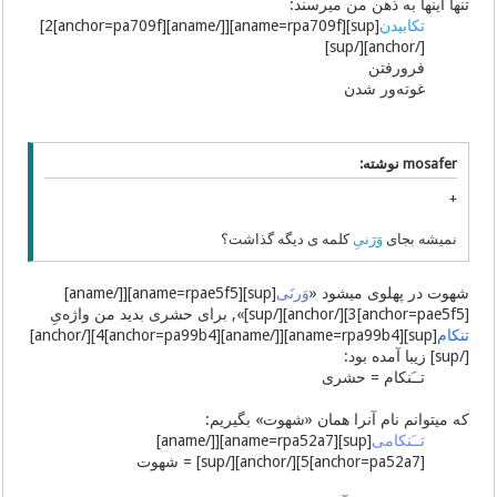
تنها اینها به ذهن من میرسند:
تکابیدن
[sup][aname=rpa709f][[/aname][anchor=pa709f]2]
[/anchor][/sup]
فرورفتن
غوته‌ور شدن
mosafer نوشته:
+
نمیشه بجای
وَرَنیِ
کلمه ی دیگه گذاشت؟
شهوت در پهلوی میشود «
وَرنَی
[sup][aname=rpae5f5][[/aname]
[anchor=pae5f5]3][/anchor][/sup]», برای حشری بدید من واژه‌یِ
تنکام
[sup][aname=rpa99b4][[/aname][anchor=pa99b4]4][/anchor]
[/sup] زیبا آمده بود:
تــَنکام = حشری
که میتوانم نام آنرا همان «شهوت» بگیریم:
تــَنکامی
[sup][aname=rpa52a7][[/aname]
[anchor=pa52a7]5][/anchor][/sup] = شهوت