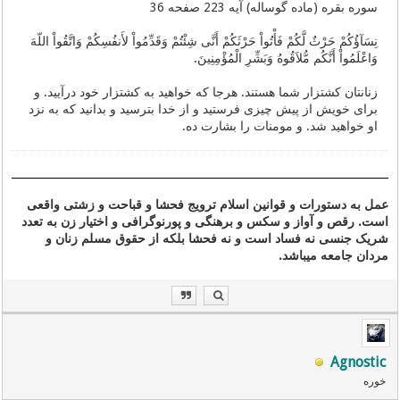
سوره بقره (ماده گوساله) آیه 223 صفحه 36
نِسَآؤُكُمْ حَرْثٌ لَّكُمْ فَأْتُواْ حَرْثَكُمْ أَنَّى شِئْتُمْ وَقَدِّمُواْ لأَنفُسِكُمْ وَاتَّقُواْ اللّهَ
وَاعْلَمُواْ أَنَّكُم مُّلاَقُوهُ وَبَشِّرِ الْمُؤْمِنِینَ.
زنانتان کشتزار شما هستند. هرجا که خواهید به کشتزار خود درآیید. و
برای خویش از پیش چیزی فرستید و از خدا بترسید و بدانید که به نزد
او خواهید شد. و مومنات را بشارت ده.
عمل به دستورات و قوانین اسلام ترویج فحشا و قباحت و زشتی واقعی
است. رقص و آواز و سکس و برهنگی و پورنوگرافی و اختیار زن به تعدد
شریک جنسی نه فساد است و نه فحشا بلکه از حقوق مسلم زنان و
مردان جامعه میباشد.
Agnostic
خوره