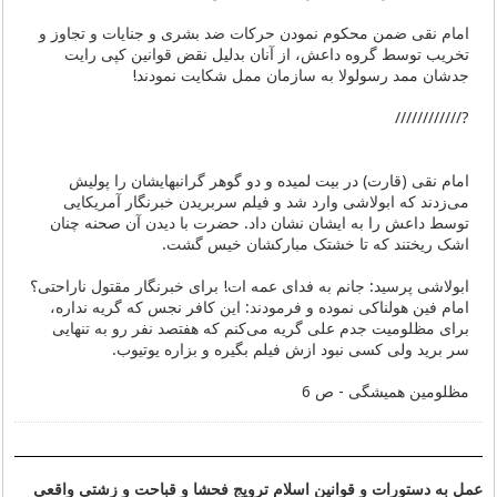
امام نقی ضمن محکوم نمودن حرکات ضد بشری و جنایات و تجاوز و
تخریب توسط گروه داعش، از آنان بدلیل نقض قوانین کپی رایت
جدشان ممد رسولولا به سازمان ممل شکایت نمودند!
?////////////
امام نقی (قارت) در بیت لمیده و دو گوهر گرانبهایشان را پولیش
می‌زدند که ابولاشی وارد شد و فیلم سربریدن خبرنگار آمریکایی
توسط داعش را به ایشان نشان داد. حضرت با دیدن آن صحنه چنان
اشک ریختند که تا خشتک مبارکشان خیس گشت.
ابولاشی پرسید: جانم به فدای عمه ات! برای خبرنگار مقتول ناراحتی؟
امام فین هولناکی نموده و فرمودند: این کافر نجس که گریه نداره،
برای مظلومیت جدم علی گریه می‌کنم که هفتصد نفر رو به تنهایی
سر برید ولی کسی نبود ازش فیلم بگیره و بزاره یوتیوب.
مظلومین همیشگی - ص 6
عمل به دستورات و قوانین اسلام ترویج فحشا و قباحت و زشتی واقعی