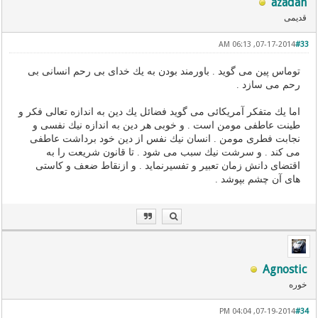
azadah
قدیمی
07-17-2014, 06:13 AM
#33
توماس پین می گوید . باورمند بودن به یك خدای بی رحم انسانی بی
رحم می سازد .
اما یك متفكر آمریكائی می گوید فضائل یك دین به اندازه تعالی فكر و
طینت عاطفی مومن است . و خوبی هر دین به اندازه نیك نفسی و
نجابت فطری مومن . انسان نیك نفس از دین خود برداشت عاطفی
می كند . و سرشت نیك سبب می شود . تا قانون شریعت را به
اقتضای دانش زمان تعبیر و تفسیرنماید . و ازنقاط ضعف و كاستی
های آن چشم بپوشد .
Agnostic
خوره
07-19-2014, 04:04 PM
#34