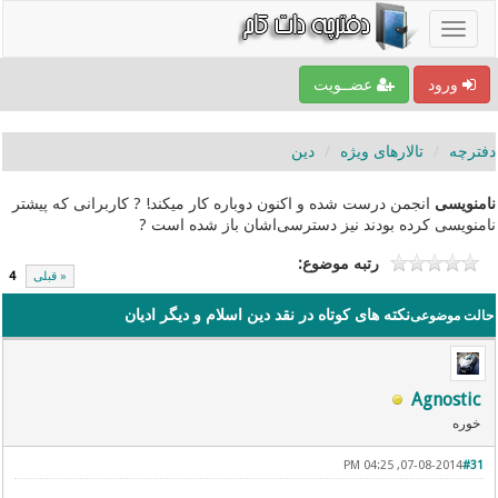
ورود
عضــویت
دفترچه
تالارهای ویژه
دین
نامنویسی
انجمن درست شده و اکنون دوباره کار میکند! ? کاربرانی که پیشتر
نامنویسی کرده بودند نیز دسترسی‌اشان باز شده است ?
رتبه موضوع:
« قبلی
4
نکته های کوتاه در نقد دین اسلام و دیگر ادیان
حالت موضوعی
Agnostic
خوره
07-08-2014, 04:25 PM
#31