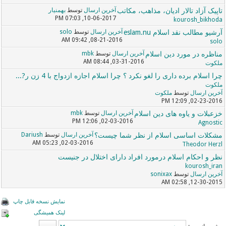
تاپیک آزاد تالار ادیان، مذاهب، مکاتب
آخرین ارسال
توسط
بهمنیار
10-06-2017, 07:03 PM
kourosh_bikhoda
آرشیو مطالب نقد اسلام eslam.nu
آخرین ارسال
توسط
solo
08-21-2016, 09:42 AM
solo
مناظره در مورد دین اسلام
آخرین ارسال
توسط
mbk
03-31-2016, 08:44 AM
ملکوت
چرا اسلام برده داری را لغو نکرد ؟ چرا اسلام اجازه ازدواج با 4 زن ر?...
ملکوت
آخرین ارسال
توسط
ملکوت
02-23-2016, 12:09 PM
خزعبلات و یاوه های دین اسلام
آخرین ارسال
توسط
mbk
02-03-2016, 12:06 PM
Agnostic
مشکلات اساسی‌ اسلام از نظر شما چیست؟
آخرین ارسال
توسط
Dariush
02-03-2016, 05:23 AM
Theodor Herzl
نظر و احکام اسلام درمورد افراد دارای اختلال در جنیست
kourosh_iran
آخرین ارسال
توسط
sonixax
12-30-2015, 02:58 AM
نمایش نسخه قابل چاپ
لینک همیشگی