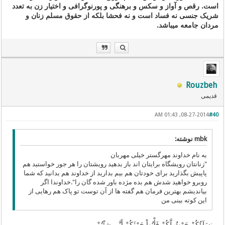
است. رقص و آواز و سکس و برهنگی و پورنوگرافی و اختیار زن به تعدد
شریک جنسی نه فساد است و نه فحشا بلکه از حقوق مسلم زنان و
مردان جامعه میباشد.
Rouzbeh
قدیمی
08-27-2014, 01:43 AM
#40
mbk نوشته:
به نام خداوند مهرگستر خیلی مهربان
"زنانتان رویشگاه برایتان اند باز بدهید رویشتان را هر جور خواستید هم
پاپیش بگذارید برای خودتان هم بیم بدارید از خداوند هم بدانید که شما
روبرو خواهید شدش هم بده مژده باور شده گان را".خداوندا اگر
بیاندیشم بهترین فرمان هم گفته ها از آن توست تو پاک هم رهایی از
این کوته بینی من
نِسَآؤُكُمْ حَرْثٌ لَّكُمْ فَأْتُواْ حَرْثَكُمْ أَنَّى شِئْتُمْ