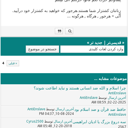
زنانتان کشتزار شما هستند.هرجور که خواهید به کشتزار خود درآیید.
أَنَّى = هرجور , هرگاه , هرگونه ...
«
قدیمی‌تر
|
جدید تر
»
« قبلی
4
موضوعات مشابه ...
چرا اسلام و الله ضد انسانی هستند و نباید اطاعت شوند؟
AntiEnslave
آخرین ارسال
توسط
AntiEnslave
02-22-2025, 08:59 AM
حافظ ضد قرآن و ضد اسلام بود
آخرین ارسال
توسط
AntiEnslave
10-08-2024, 04:37 PM
AntiEnslave
سه دروغ بزرگ یا ادیان ابراهیمی
آخرین ارسال
توسط
Cyrus2500
12-20-2018, 05:48 AM
2567