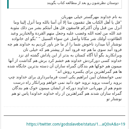
دوستان نظرشون رو بعد از مطالعه کتاب بگویند
به نام خداوند مهرگستر خیلی مهربان
"قل یا أهل الكتاب هل تنقمون منا إلا أن آمنا بالله وما أنزل إلینا وما
أنزل من قبل وأن أكثركم فاسقون قل هل أنبئكم بشر من ذلك مثوبة
عند الله من لعنه الله وغضب علیه وجعل منهم القردة والخنازیر وعبد
الطاغوت أولئك شر مكانا وأضل عن سواء السبیل " "بگو ای خانواده
نوشتار آیا میدارد ناخوش شما را از ما جز باور کردیم به خداوند هم چه
فرود آمد سوی ما هم چه فرود آمد از پیشتر هم که خیلی تان
ویرانکارید بگو آیا آگاه کنمتان به بدتر از این پاداش گشته ای نزد
خداوند کسی دورکردش خداوند هم خشم کرد برش هم گذاشت از آنها
میمون هم خوکها هم بندگان گمراه سازان آن دسته بدترین جایگاه شده
ها هم گمراهترین برای یکسره روش اند"
نمی خوانمشان آیین ابراهیم یکی است فرمانبرداری برای خداوند چپ
بروید راست بروید نروید خود دانید نمی خواهم ویرانکار راه درست
شوم هم از مهربانی خداوند دورکه از ایشان میمون خوک هم بندگان
گمراه سازان شدند هم گمراهترین از راه خداوند خداوندا پاس تو هم
نوشتار تو
https://twitter.com/godsslavebe/status/1...aQ0vA&s=19