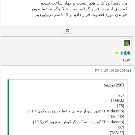
می دهید این کتاب هنوز بیست و چهار ساعت نشده
که روی اینترنت قرار گرفته است حالا چگونه شما بدون
خواندن مورد قضاوت قرار دادید والا ما سر درنیاوردیم
mbk
خوره
09-29-2014, 01:51 PM
#6
2567 نوشته:
درود
[TABLE]
[TR]
[TD="class: b"]دور شو از برم ای واعظ و بیهوده مگوی[/TD]
[TD][/TD]
[TD="class: b"]من نه آنم که دگر گوش به تزویر کنم[/TD]
[/TR]
[/TABLE]