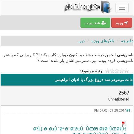
ورود
عضــویت
دفترچه
تالارهای ویژه
دین
نامنویسی
انجمن درست شده و اکنون دوباره کار میکند! ? کاربرانی که پیشتر
نامنویسی کرده بودند نیز دسترسی‌اشان باز شده است ?
رتبه موضوع:
سه دروغ بزرگ یا ادیان ابراهیمی
حالت موضوعی
2567
Unregistered
09-28-2014, 07:03 PM
#1
Ø³Ù‡ Ø¯Ø±ÙˆØº Ø¨Ø²Ø±Ú¯ ÛŒØ§ Ø§Ø¯ÛŒØ§Ù†