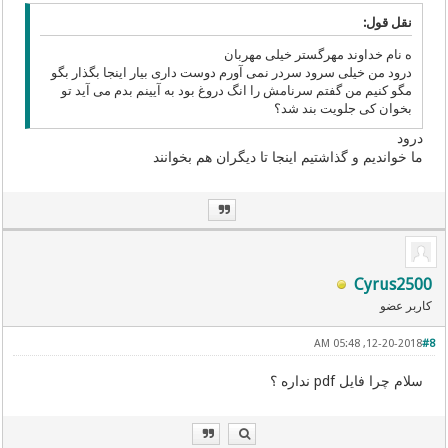
نقل قول:
ه نام خداوند مهرگستر خیلی مهربان
درود من خیلی سرود سردر نمی آورم دوست داری بیار اینجا بگذار بگو
مگو کنیم من گفتم سرنامش را انگ دروغ بود به آیینم بدم می آید تو
بخوان کی جلویت بند شد؟
درود
ما خواندیم و گذاشتیم اینجا تا دیگران هم بخوانند
Cyrus2500
کاربر عضو
12-20-2018, 05:48 AM
#8
سلام چرا فایل pdf نداره ؟