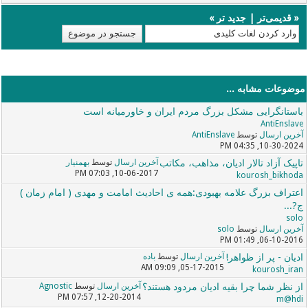
«
قدیمی‌تر
|
جدید تر
»
موضوعات مشابه ...
باستانگرایی مشکل بزرگ مردم ایران و خاورمیانه است
AntiEnslave
آخرین ارسال
توسط
AntiEnslave
10-30-2024, 04:35 PM
تاپیک آزاد تالار ادیان، مذاهب، مکاتب
آخرین ارسال
توسط
بهمنیار
10-06-2017, 07:03 PM
kourosh_bikhoda
اعتراف بزرگ علامه بهبودی:همه ی احادیث امامت و مهدی ( امام زمان )
ج?...
solo
آخرین ارسال
توسط
solo
06-10-2016, 01:49 PM
ادیان - پر از ظواهر!
آخرین ارسال
توسط
باده
05-17-2015, 09:09 AM
kourosh_iran
از نظر شما چرا بقیه ادیان مردود هستند؟
آخرین ارسال
توسط
Agnostic
12-20-2014, 07:57 PM
m@hdi