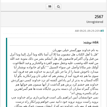
2567
Unregistered
09-29-2014, 09:20 AM
#3
mbk نوشته:
به نام خداوند مهرگستر خیلی مهربان
"قل یا أهل الكتاب هل تنقمون منا إلا أن آمنا بالله وما أنزل إلینا وما أنزل
من قبل وأن أكثركم فاسقون قل هل أنبئكم بشر من ذلك مثوبة عند الله
من لعنه الله وغضب علیه وجعل منهم القردة والخنازیر وعبد الطاغوت
أولئك شر مكانا وأضل عن سواء السبیل " "بگو ای خانواده نوشتار آیا
میدارد ناخوش شما را از ما جز باور کردیم به خداوند هم چه فرود آمد
سوی ما هم چه فرود آمد از پیشتر هم که خیلی تان ویرانکارید بگو آیا
آگاه کنمتان به بدتر از این پاداش گشته ای نزد خداوند کسی دورکردش
خداوند هم خشم کرد برش هم گذاشت از آنها میمون هم خوکها هم
بندگان گمراه سازان آن دسته بدترین جایگاه شده ها هم گمراهترین
برای یکسره روش اند"
نمی خوانمشان آیین ابراهیم یکی است فرمانبرداری برای خداوند چپ
بروید راست بروید نروید خود دانید نمی خواهم ویرانکار راه درست
شوم هم از مهربانی خداوند دورکه از ایشان میمون خوک هم بندگان