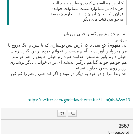
کتاب را مطالعه می کردید و نظر میدادید البته
خرده ای بر شما وارد نیست شما وقت خواندن
قران را که به ان ایمان دارید را ندارید چه رسد
به خواندن کتاب های دیگر
به نام خداوند مهرگستر خیلی مهربان
درودتر
بی مفهوم؟ کج بینی تا کی؟زین پس نوشتاری که با سرنام انگ دروغ یا
هر چیز پایین آورنده به آیینم هست را نخوانم خرده برخود گیرید زمان
خیلی دارم باور به سخن خداوند هم دارم خیلی جایش را هم خواندم
هم خواهم خواند گدا هم درگیر اندیشه ای برای خواندن دیگر نوشتاری
رودر روی سخن خداوند نیستم
خداوندا مرا از در خود به دیگر در مینداز اگر انداختی رنجم را کم کن
https://twitter.com/godsslavebe/status/1...aQ0vA&s=19
2567
Unregistered