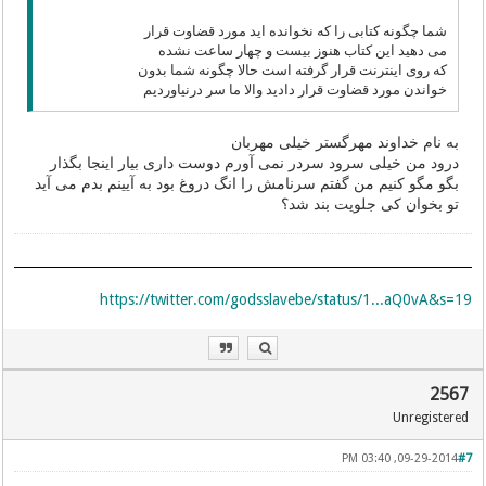
شما چگونه کتابی را که نخوانده اید مورد قضاوت قرار
می دهید این کتاب هنوز بیست و چهار ساعت نشده
که روی اینترنت قرار گرفته است حالا چگونه شما بدون
خواندن مورد قضاوت قرار دادید والا ما سر درنیاوردیم
به نام خداوند مهرگستر خیلی مهربان
درود من خیلی سرود سردر نمی آورم دوست داری بیار اینجا بگذار
بگو مگو کنیم من گفتم سرنامش را انگ دروغ بود به آیینم بدم می آید
تو بخوان کی جلویت بند شد؟
https://twitter.com/godsslavebe/status/1...aQ0vA&s=19
2567
Unregistered
09-29-2014, 03:40 PM
#7