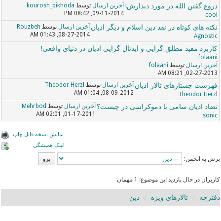
دروغ گفتن الله در مورد دیدارش!
آخرین ارسال
توسط
kourosh_bikhoda
09-11-2014, 08:42 PM
cool
نکته های کوتاه در نقد دین اسلام و دیگر ادیان
آخرین ارسال
توسط
Rouzbeh
08-27-2014, 01:43 AM
Agnostic
کاربرد مفید مطلق گرایی و ایدئال گرایی ادیان در دنیای واقعی!
folaani
آخرین ارسال
توسط
folaani
02-27-2013, 08:21 AM
فهرست جستارهای تالار ادیان
آخرین ارسال
توسط
Theodor Herzl
08-09-2012, 01:04 AM
Theodor Herzl
تضاد ادیان سامی با دموکراسی در چیست؟
آخرین ارسال
توسط
Mehrbod
01-17-2011, 02:01 AM
sonic
نمایش نسخه قابل چاپ
لینک همیشگی
پرش به انجمن:
کاربران در حال بازدید این موضوع: 1 مهمان
دفترچه
تالارهای ویژه
دین