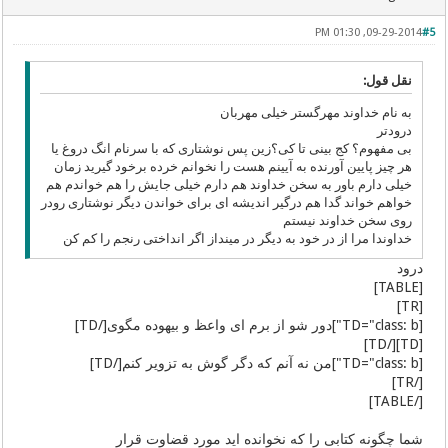
09-29-2014, 01:30 PM
#5
نقل قول:
به نام خداوند مهرگستر خیلی مهربان
درودتر
بی مفهوم؟ کج بینی تا کی؟زین پس نوشتاری که با سرنام انگ دروغ یا
هر چیز پایین آورنده به آیینم هست را نخوانم خرده برخود گیرید زمان
خیلی دارم باور به سخن خداوند هم دارم خیلی جایش را هم خواندم هم
خواهم خواند گدا هم درگیر اندیشه ای برای خواندن دیگر نوشتاری رودر
روی سخن خداوند نیستم
خداوندا مرا از در خود به دیگر در مینداز اگر انداختی رنجم را کم کن
درود
[TABLE]
[TR]
[TD="class: b"]دور شو از برم ای واعظ و بیهوده مگوی[/TD]
[TD][/TD]
[TD="class: b"]من نه آنم که دگر گوش به تزویر کنم[/TD]
[/TR]
[/TABLE]
شما چگونه کتابی را که نخوانده اید مورد قضاوت قرار