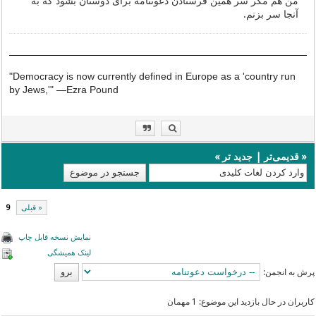
من هم مگر سر همین فرستادن دعوتنامه برای دوستان بشود که به
آنجا سر بزنم.
"Democracy is now currently defined in Europe as a 'country run
by Jews,'"
—
Ezra Pound
«
قدیمی‌تر
|
جدید تر
»
« قبلی
9
نمایش نسخه قابل چاپ
لینک همیشگی
پرش به انجمن:
کاربران در حال بازدید این موضوع: 1 مهمان