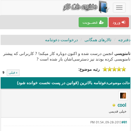
ورود
عضــویت
دفترچه
تالارهای همگانی
درخواست دعوتنامه
نامنویسی
انجمن درست شده و اکنون دوباره کار میکند! ? کاربرانی که پیشتر
نامنویسی کرده بودند نیز دسترسی‌اشان باز شده است ?
رتبه موضوع:
« قبلی
9
دعوتنامه بالاترین (قوانین در پست نخست خوانده شود)
حالت موضوعی
cool
خیلی قدیمی
09-28-2013, 01:54 PM
#81