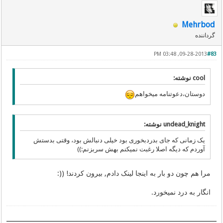
Mehrbod
گرداننده
09-28-2013, 03:48 PM
#83
cool نوشته:
دوستان،دعوتنامه میخواهم
undead_knight نوشته:
یک زمانی که جای بدردبخوری بود خیلی دنبالش بود، وقتی بدستش
آوردم که دیگه اصلا رغبت نمیکنم بهش سربزنم:))
مرا هم چون دو بار به اینجا لینک دادم, بیرون کردند! ((:
انگار به درد نمیخورد.