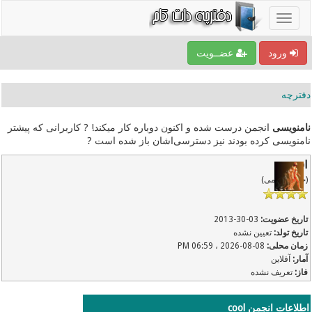
ورود
عضــویت
دفترچه
نامنویسی
انجمن درست شده و اکنون دوباره کار میکند! ? کاربرانی که پیشتر
نامنویسی کرده بودند نیز دسترسی‌اشان باز شده است ?
cool
(خیلی قدیمی)
تاریخ عضویت:
03-30-2013
تاریخ تولد:
تعیین نشده
زمان محلی:
08-08-2026 ، 06:59 PM
آمار:
آفلاین
فاز:
تعریف نشده
اطلاعات انجمن cool