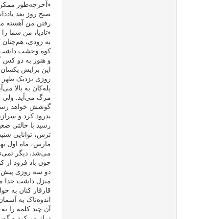
«آخرچه‌طور ممکن ا
صبح روز بعد یادداش
رفتن من آهسته می
«نادیا، من شما را
به زودی، هم‌چنان 
کوه وحشت داشت، و
و هنوز به دو کس گم
این برایش یکسان 
روزی نزدیک ظهر تن
پله‌کان به بالا م
مرگ می‌آید. ولی بی
گوشش خواهد رسید ی
بدرود کرد و سرازی
رسید با حالتی ضعی
ترس، توانایی شنیدن
مارس، ماه اول بها
می‌شد. دیگر نمی‌تو
چون باد فرود از ک
دو سه روزی پیش از 
منزل داشت جدا می‌
قارقار کنان به خوا
اندوه‌ناک به آسما
آن چند کلمه را ب
دراز می‌کرد و گوی