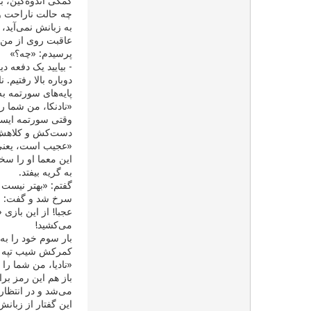
کمکی اندوه‌گین، با
چه حالت ناراحت و
به زبانش نمی‌آید،
عاقبت روی از من ب
پرسیدم: «چه؟»
- بیایید یک دفعه دی
دوباره بالا رفتیم.
پایه‌های سورتمه ب
«نادنکا، من شما ر
وقتی سورتمه ایستا
دست‌کش و کلاهش ن
«عجیب است، یعنی چ
این معما او را سخ
به گریه بیفتد.
گفتم: «بهتر نیست 
سرخ شد و گفت: «م
عجبا! از این باز
می‌کشید!
بار سوم خود را به
کمرکش شیب تپه رس
«نادیا، من شما را
باز هم این رمز برا
می‌شد و در انتظار
این گفتار از زبانش 