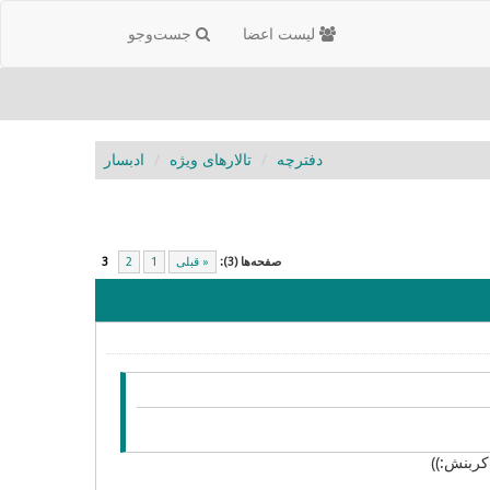
لیست اعضا
جست‌و‌جو
دفترچه
تالارهای ویژه
ادبسار
صفحه‌ها (3):
« قبلی
1
2
3
کربنش:))