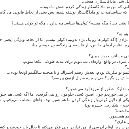
 شد، ماداگاسکاری هستی.
انی که من تو ماداگاسکار زندگی کردم شش ماه بوده.
که شناسنامه‌ات تو ماداگاسکار نوشته شده، پس یعنی از لحاظ قانونی ماداگا
؟ یعنی چی؟ مگه میشه؟ کولی‌ها شناسنامه ندارن، مگه تو کولی هستی؟
هم نه؟
ژادی (اگه کولی‌ها رو یک نژاد بدونیم) کولی نیستم اما از لحاظ ویژگی (یعنی
م بنظرم آدمای جالبین، از فلسفه ی زندگیشون خوشم میاد.
نی مسافرت زیاد میری؟
میرم، در واقع آواره‌ام، نمی‌تونم برای مدت طولانی یکجا بمونم.
ل؟
مو تو مکزیک بودم، بعدش رفتیم استرالیا و تا هیجده سالگیمو اونجا بودم...
مه‌اش رو بگین؟ می‌تونم یه سوال ازتون بپرسم؟
و مدارک چطور از مرزها رد می‌شدین؟
بر نمی‌خوردیم چون اصلن کسی جلومون رو نمی‌گرفت، اما اگه کسی هم جلومو
ی از دلایل کولی‌وار زندگی کردن ما هم همین بود، جاهای مختلف می‌رفتیم، ح
وخت – شکارچی حشره بود!
 نداشت؟
م همینطور.
 نداری؟
 ندارم، اونام آدرسی از من ندارن. ولی فکر می‌کنم تا بحال باید خودشونو کش