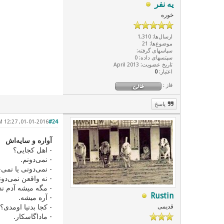
یه نفر
خوره
ارسال‌ها: 1,310
موضوع‌ها: 21
سپاسهای گرفته:
سپتسهای داده: 0
تاریخ عضویت: April 2013
اعتبار:
0
فاز :
پاسخ
01-01-2016, 12:27 PM
#24
آواره و سایه‌اش
- اهل کجایی؟
- نمی‌دونم.
- نمی‌دونی یا نمی
- نه واقعن نمی‌دون
- مگه میشه آدم ن
Rustin
- آره میشه.
قدیمی
- کجا بدنیا اومدی؟
- ماداگاسکار.