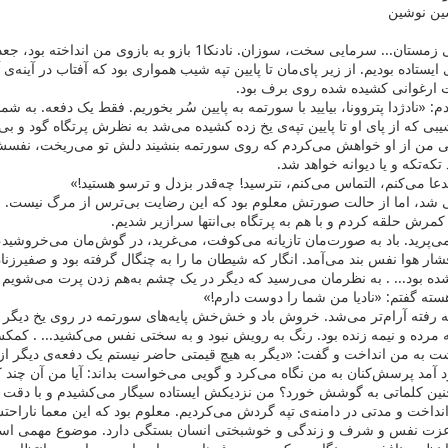
سین نوشین
ظهر یک روز آفتابی زمستان... سرمایی سخت، سوزان. نادنک
دی ایستاده بودیم. از زیر پای‌مان تا پایین تپه شیب همواری بود که آفتاب در آین
ارغوانی کشیده شده روی برف بود.
 «نادژدا پتروونا، بیایید با سورتمه به پایین سُر بخوریم. فقط یک دفعه. به شم
یبی که از پای او تا پایین تپه‌ی یخ زده کشیده می‌شد به نظرش پرتگاه گود و بی
تی من از او خواهش می‌کردم که روی سورتمه بنشیند دلش تو می‌ریخت، نفسش م
د تکه‌تکه و یا دیوانه خواهد شد.
دعا می‌کنم، التماس می‌کنم، نترسید! چه‌قدر بزدل و ترسو هستید!»
 شد، اما از حالت صورتش معلوم بود که این رضایت بی‌ترس از مرگ نیست. من
مرش حلقه کردم و با هم به پرتگاه بی‌انتها سرازیر شدیم.
می‌پرید. باد به صورت‌مان تازیانه می‌کوفت، می‌غرید، در گوش‌مان می‌خروشی
فشار هوا نفس بند می‌آمد. انگار که شیطان ما را به چنگال گرفته بود و صفیرزنا
 شده بود... . به نظرمان می‌رسید که دیگر در یک چشم به‌هم زدن پرت می‌شویم 
هسته گفتم: «نادیا من شما را دوست دارم!»
فته آرام‌تر می‌شد. خروش باد و خش‌خش پایه‌های سورتمه در روی یخ دیگر چندا
مه مرده و نیمه زنده بود. رنگ به رویش نبود و به سختی نفس می‌کشید... . کمکش
ت به من انداخت و گفت: «دیگر به هیچ قیمتی حاضر نیستم یک‌ دفعه‌ی دیگر از تپه
آمد پرسش‌کنان به من نگاه می‌کرد و گویی می‌خواست بداند: آیا من آن چند کلم
ن کلماتی به گوشش خورد؟ من نزدیکش ایستاده سیگار می‌کشیدم و با دقت به
 انداخت و مدتی در دامنه‌ی تپه گردش می‌کردیم. معلوم بود که این معما ناراحتش
عزت نفس و شرف و زندگی و خوشبختی انسان بستگی دارد. موضوع مهمی است و مه