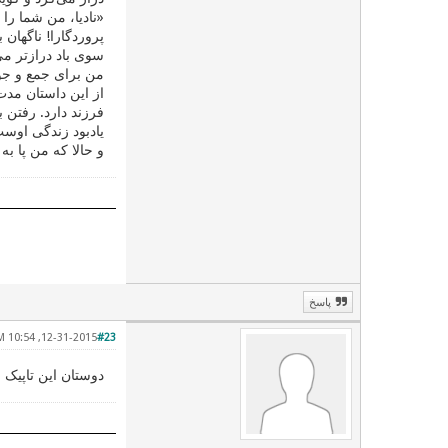
«نادیا، من شما را
پروردگارا! ناگهان
سوی باد درازتر می‌
من برای جمع و جور
از این داستان مدت
فرزند دارد. رفتن ب
یادبود زندگی اوست
و حالا که من پا ب
پاسخ
12-31-2015, 10:54 PM
#23
دوستان این تاپیک رو