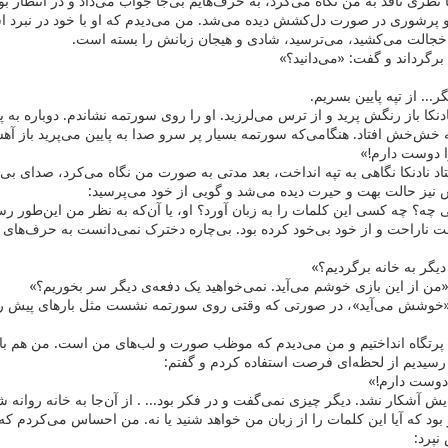
 نظری نافذ به من نگاه می‌کرد، به حرف‌هایم بی‌جا جواب می‌داد و در انتظار بود 
 پرشوری در صورت دل‌کشش دیده می‌شد. من می‌دیدم که او با خود در نبرد ا
 خجالت می‌کشید، می‌ترسید، شادی و هیجان زبانش را بسته است.
رگرداند و گفت: «می‌دانید؟»
گر... از تپه پایین بسریم.
 نادنکا باز رنگش پرید و از ترس می‌لرزید. او را روی سورتمه نشاندم. دوباره به
ه خش‌خش افتاد. هنگامی‌که سورتمه بسیار پر سرو صدا به پایین می‌پرید باز آهس
ا دوست دارم!»
د نادنکا نگاهی به تپه انداخت، بعد مدتی به صورت من نگاه می‌کرد، صدای 
یز حالت بهت و حیرت دیده می‌شد و گویی از خود می‌پرسید:
ه؟ چه کسی این کلمات را به زبان آورد؟ او، یا آن‌که به نظر من این‌طور رس
ت ناراحت و از خود بی‌خود کرده بود. بی‌چاره دخترک نمی‌دانست به حرف‌های
دیگر به خانه برگردیم؟»
ن از این بازی خوشم می‌آید. نمی‌خواهید یک دفعه‌ی دیگر سر بخوریم؟»
ی «خوشش می‌آید»، در صورتی که وقتی روی سورتمه نشست مثل بارهای پیش رن
 پرتگاه انداختیم و من می‌دیدم که موظب صورت و لب‌های من است. من هم با
یدیم از لحظه‌ای فرصت استفاده کردم و گفتم:
 دوست دارم!»
یش آشکار نشد. دیگر چیزی نمی‌گفت و در فکر بود... . از آن‌جا به خانه روانه ش
 بود که آیا این کلمات را از زبان من خواهد شنید یا نه. من احساس می‌کردم 
نپرد: