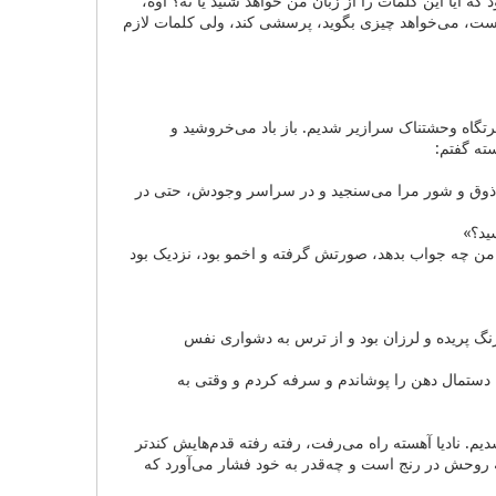
که آیا این کلمات را از زبان من خواهد شنید یا نه؟ اوه،
ست، می‌خواهد چیزی بگوید، پرسشی کند، ولی کلمات لازم
 پرتگاه وحشتناک سرازیر شدیم. باز باد می‌خروشید و
ته گفتم:
بی‌ذوق و شور مرا می‌سنجید و در سراسر وجودش، حتی در
ید؟»
 من چه جواب بدهد، صورتش گرفته و اخمو بود، نزدیک بود
گ پریده و لرزان بود و از ترس به دشواری نفس
 دستمال دهن را پوشاندم و سرفه کردم و وقتی به
دیم. نادیا آهسته راه می‌رفت، رفته رفته قدم‌هایش کندتر
که روحش در رنج است و چه‌قدر به خود فشار می‌آورد که