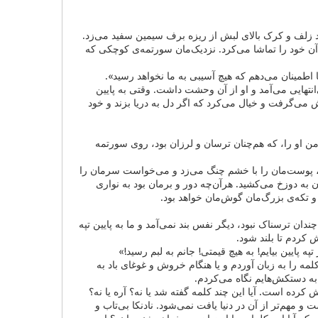
ا1 بازو به بازوی من انداخته بود، جعد زلف و کرک بالای لبش از ریزه برف سیمین سفید می‌زد.
ه‌ی آن خود را تماشا می‌کرد. نزدیک‌مان سورتمه‌ی کوچکی که
ا اطمینان می‌دهم که هیچ آسیبی به ما نخواهد رسید».
‌انتهایی می‌آمد و او از آن وحشت داشت. وقتی به پایین
ی‌گرفت و خیال می‌کرد که اگر دل به دریا بزند و خود
 او را، که هم‌چنان ترسان و لرزان بود، روی سورتمه
د، پوست‌مان را با خشم چنگ می‌زد و می‌خواست سر‌مان را
ن به دوزخ می‌کشید. هرآن‌چه دور و برمان بود به نواری
و تکه‌ی بزرگ‌مان گوش‌مان خواهد بود.
ن ترسناک نبود، دیگر نفس بند نمی‌آمد و ما به پایین تپه
 کردم تا بلند شود.
 پایین بیایم! به هیچ قیمتی! جانم به لبم رسید!»
ه را به زبان آوردم و یا هنگام خروش و غوغای باد به
 دستکش‌هایم نگاه می‌کردم.
 کرده است. آیا این چند کلمه گفته شد یا نه؟ آره یا نه؟
م‌تر از آن در دنیا یافت نمی‌شود. نادنکا بی‌تاب و