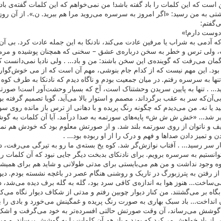
ست که این کلمات را باد گفته باشد! من نمی‌خواهم که این کلمات گفته‌ی باد 
تی به من رسید: «اگر امروز به سرسره می‌روید مرا هم ببرید. ن.». از آن روز ه
‌گفتم:
 دوست دارم!»
که آدمی به شراب یا مرفین عادت می‌کند، نادنکا به این جمله عادت کرد. بی آن 
لی ترس و خطر به سخن درباره‌ی عشق – سخنی که همچنان پوشیده و مرموز ما
ان می‌رفت که گوینده‌ی این سخن باشند: من و باد... . ولی نادیا نمی‌دانست کد
بود. این مهم نیست که از کدام جام بنوشی، مهم آن است که از می خوش‌گ
ها به سرسره رفتم. در میان جمعیت بودم و ناگاه دیدم که نادنکا به طرف کوه م
ی‌آید... . تنها به پایین سریدن وحشتناک است، آخ که بسیار وحشت‌آور است! ص
‌آن‌که سر به عقب برگرداند، مصمم و استوار بالا می‌آید. گویا تصمیم گرفته بود
ا نه. من می‌دیدم که چگونه رنگ پریده و با دهانی از ترس باز مانده روی 
ر شد... «خش ش ش ش» پایه‌های سورتمه به صدا درآمد. آیا آن کلمات به گوشش
ف و ناتوان از روی سورتمه بلند شد. و از صورتش معلوم بود که خودش هم نمی‌
 و تمیز دادن صداها و فهم و درک را از او ربوده بود... .
ر سر رسید... . آفتاب نوازش‌گر شد. کوه یخ بسته‌ی ما رو به تیرگی می‌رفت
انستیم به سرسره برویم. برای نادنکای بدبخت دیگر جایی نبود که آن کلمات را ب
وه وجود نداشت و من هم می‌بایستی برای مدتی طولانی و شاید هم برای همیشه
رفتن به پترزبورگ در تاریک و روشنی هنگام عصر در باغچه نشسته بودم. دیواری 
ساخت... هنوز هوا به اندازه‌ی کافی سرد بود، گله به گله برف دیده می‌شد، درخ
بگاه بر می‌گشتند. من کنار دیوار چوبین رفتم و مدتی از شکاف دیوار نگاه می‌کر
ن انداخت... باد سبک بهاری به صورت رنگ پریده و غمگینش می‌خورد و بادی را
ه گوشش می‌رساند، آن وقت صورتش حالتی افسرده‌تر به خود می‌گرفت و اشک ب
ی از باد خواهش می‌کرد که بوزد و باز هم آن کلمات را به گوشش برساند. و من