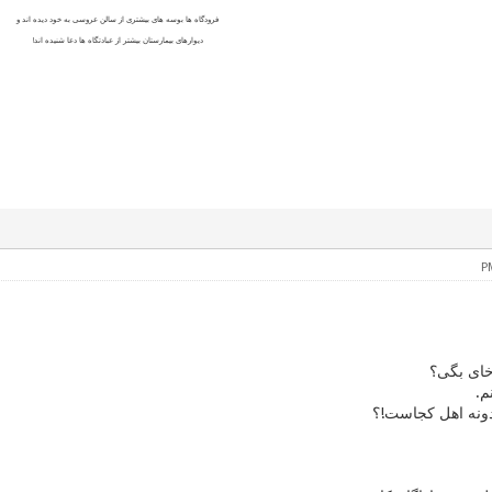
فرودگاه ها بوسه های بیشتری از سالن عروسی به خود دیده اند و
دیوارهای بیمارستان بیشتر از عبادتگاه ها دعا شنیده اند!
‌خای بگی؟
م.
دونه اهل کجاست!؟