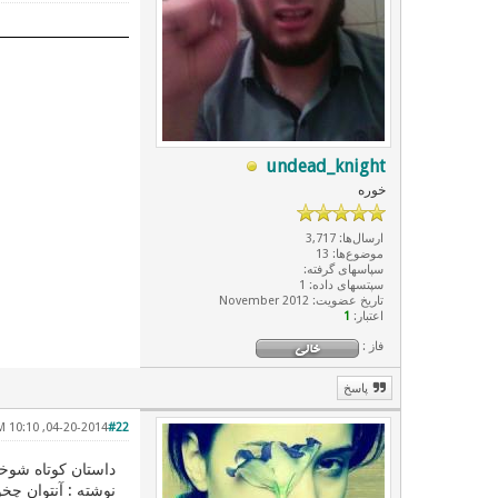
undead_knight
خوره
ارسال‌ها: 3,717
موضوع‌ها: 13
سپاسهای گرفته:
سپتسهای داده: 1
تاریخ عضویت: November 2012
اعتبار:
1
فاز :
پاسخ
04-20-2014, 10:10 PM
#22
داستان کوتاه شوخ
نوشته : آنتوان چ