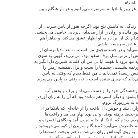
باشد!»
ر روز با نادیا به سرسره می‌رفتیم و هر بار هنگام پایین
زندگی به کامش تلخ بود. اگرچه هنوز از پایین سریدن از
نده و روان را آزار می‌داد– دلربایی خاصی می‌بخشید.
ام ‌یک از این دو به او اظهار عشق می‌کند، و ظاهراً هم
وار عشق سرمست باشی.
ی‌آید و در جست‌وجوی من است... . بعد نادیا ترسان از
ورتش از ترس مثل برف سفید بود، می‌لرزید، گویی به سوی
 تنها برود تا بفهمد آیا بی من آن کلمات شیرین دل انگیز به
سورتمه نشست، چشم‌ها را بست و برای همیشه زمین را
 رسید؟ نمی‌دانم... من فقط دیدم که وقتی به پایین
داند که چیزی شنیده است یا نه، وقتی به پایین می‌سرید
، درخشندگی خود را از دست می‌داد و برف و یخش آب
شنود و دیگر کسی هم نمانده بود که آن را به زبان آورد،
 به پترزبورگ بروم.
بلند و چوبین، آن باغچه را از خانه‌ای که نادنکا در آن
ت‌ها برهنه بودند، و لی بوی بهار می‌آمد و زاغچه‌ها
دم. دیدم که نادنکا از خانه بیرون آمد و نگاهی افسرده و
 به خاطرش می‌آورد که هنگام سریدن از کوه می‌خروشید و
ه روی گونه‌اش روان می‌شد... دختر بدبخت دست‌ها را
، همین که بادکی به وزش درمی‌آمد، آهسته گفتم: