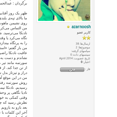
برگردان : عبدالح
ما بالای تپه‌ی بلن
روی نشیمن ماهوت 
azarnoosh
من التماس می‌کردم:
کاربر عضو
نادنکا می‌ترسید. ش
نگاه می‌کرد یا وق
را به پرتگاه بینداز
ارسال‌ها: 38
موضوع‌ها: 2
من باز گفتم: «است
سپاسهای گرفته:
عاقبت نادنکا راضی
سپتسهای داده: 0
نشاندم و دست به ک
تاریخ عضویت: April 2014
اعتبار:
0
سورتمه مانند تیر 
از تن جدا کند. از 
فاز :
دراز و تیزتاز بدل
من در این ‌موقع آ
روش سورتمه رفته ر
رسیدیم. نادنکا نی
نادیا نگاهی پر وحش
وقتی کمکی به خود 
نظرش رسید که چنی
بعد بازو به بازویم
آخر این کلمات با 