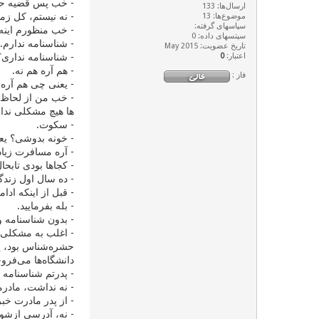
- خب پس قضیه حل
ارسال‌ها: 133
- نه نیستم، کل زم
موضوع‌ها: 13
سپاسهای گرفته:
- خب منظورم اینه 
سپتسهای داده: 0
- شناسنامه ندارم.
تاریخ عضویت: May 2015
اعتبار:
0
- شناسنامه نداری
- هم آره هم نه.
فاز :
- یعنی چی هم آره 
- خب من از لحاظ ن
ها هیچ مشکلی ندار
- سکوت.
- خونه بدوشی؟ یع
- آره مسافرت زیاد 
- کجاها بودی تابحا
- ده سال اول زندگی
- قبل از اینکه ادا
- بله بفرمایید.
- بدون شناسنامه 
- اغلب به مشکلی 
حشره‌شناس بود، یک
دانشگاه‌ها می‌فر
- پدرتم شناسنامه
- نه نداشت، مادرم
- از پدر مادرت خبر
- نه، آدرسی ازشون