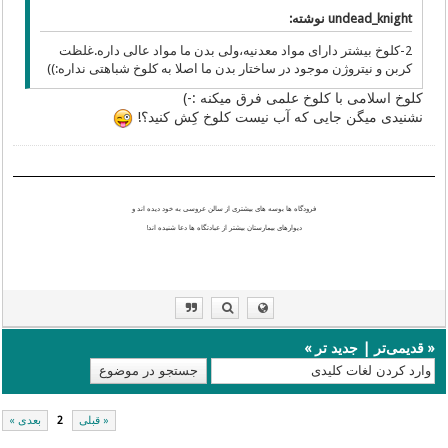
undead_knight نوشته:
2-کلوخ بیشتر دارای مواد معدنیه،ولی بدن ما مواد عالی داره.غلظت
کربن و نیتروژن موجود در ساختار بدن ما اصلا به کلوخ شباهتی نداره:))
کلوخ اسلامی با کلوخ علمی فرق میکنه :-)
نشنیدی میگن جایی که آب نیست کلوخ کِش کنید؟!
فرودگاه ها بوسه های بیشتری از سالن عروسی به خود دیده اند و
دیوارهای بیمارستان بیشتر از عبادتگاه ها دعا شنیده اند!
«
قدیمی‌تر
|
جدید تر
»
« قبلی
2
بعدی »