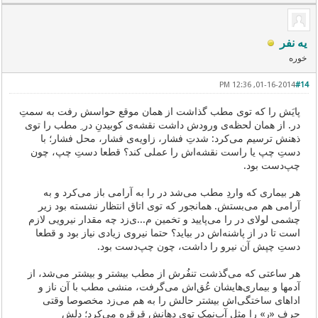
یه نفر
خوره
01-16-2014, 12:36 PM
#14
پایَش را که توی مطب گذاشت از همان موقع حواسش رفت به سمتِ
در. از همان لحظه‌ی ورودش داشت نقشه‌ی کوبیدن‌ِ در‌ ِ مطب را توی
ذهنش ترسیم می‌کرد: شدتِ فشار، زاویه‌ی فشار، محل فشار؛ با
دستِ چپ یا راست نقشه‌اش را عملی کند؟ قطعا دستِ چپ، چون
چپ‌دست بود.
هر بیماری که واردِ مطب می‌شد در را به آرامی باز می‌کرد و به
آرامی هم می‌بستش. همانجور که توی اتاق انتظار نشسته بود زیر
چشمی لولای در را می‌پایید و تخمین م...ی‌زد چه مقدار نیرویی لازم
است تا در از پاشنه‌اش در بیاید؟ حتما نیروی زیادی نیاز بود و قطعا
دستِ چپش آن نیرو را داشت، چون چپ‌دست بود.
هر ساعتی که می‌گذشت تنفُرش از مطب بیشتر و بیشتر می‌شد، از
آدمها و بیماری‌هایشان عُق‌اش می‌گرفت، منشی مطب با آن ناز و
اداهای ساختگی‌اش بیشتر حالش را به هم می‌زد مخصوصا وقتی
حرفِ «ر» را مثل آب‌نمک توی دهانش قرقره می‌کرد؛ دلش