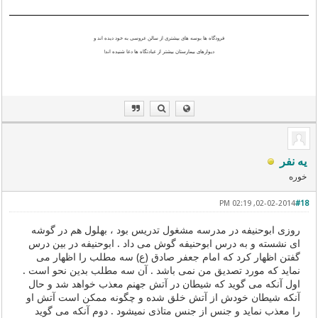
فرودگاه ها بوسه های بیشتری از سالن عروسی به خود دیده اند و
دیوارهای بیمارستان بیشتر از عبادتگاه ها دعا شنیده اند!
یه نفر
خوره
02-02-2014, 02:19 PM
#18
روزی ابوحنیفه در مدرسه مشغول تدریس بود ، بهلول هم در گوشه
ای نشسته و به درس ابوحنیفه گوش می داد . ابوحنیفه در بین درس
گفتن اظهار كرد كه امام جعفر صادق (ع) سه مطلب را اظهار می
نماید كه مورد تصدیق من نمی باشد . آن سه مطلب بدین نحو است .
اول آنكه می گوید كه شیطان در آتش جهنم معذب خواهد شد و حال
آنكه شیطان خودش از آتش خلق شده و چگونه ممكن است آتش او
را معذب نماید و جنس از جنس متاذی نمیشود . دوم آنكه می گوید