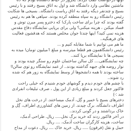
ماشتین نظامی وارد دانشگاه شد و اول به اتاق بسیج رفتند و با رئیس
بسیج و چندنفر دیگه رفتند به اتاق ریاست دانشگاه.. بسیجی ها شکایت
رئیس دانشگاه رو به سپاه منطقه کرده بودند. سپاهی ها هم به رئیس
گفته بودند که چرا برای ساخت پارک! که دخترو پسر میرن توش و
فساد میکنن ، هزینه میکنی؟ ولی برای برپایی نمایشگاه دفاع مقدس
هزینه نمی کنید؟ اینها چندتا جوان مخلص هستند که هدفشون فعالیت
های فرهنگیه..
ما هم می توانیم با شما مقابله کنیم و ...
رئیس دانشگاهمون هم قطعا میترسه و مبلغ 1میلیون تومان! میده به
بسیجی ها تا نمایشگاه برپا کنند..
چه نمایشگاهی.... کل سالن ساختمان علوم رو سنگر چیده بودند و
نوار روضه های جبهه گذاشته بودند.. از عمد نمایشگاه رو توی سالن!!
ساخته بودند تا همه دانشجوها از وسط نمایشگاه به زور هم که شده
رد شوند..
با چشم های خودم دیدم و گوشهای خودم شنیدم که خیلی راحت
فاکتور جعل کردند و مبلغ زیادی از این پول ، صرف تبلیغات انفرادی
شد :-)
دخترهای بسیج با خمیر و گِل، آدمک میساختند. از درخت های نخل
اطراف دانشگاه، برگ چیدند. از زمین های کشاورزی اطراف، گِل و
خاک برداشتند و در گونی کردند..
در آخر فاکتور زدند که خرید برگ نخل..... ریال. طراحی آدمک،
ساخت، هزینه کارگران ساخت آدمک، .... ریال.
حمل و نقل (فرقون) ..... ریال. خرید خاک .... ریال. دعوت از مداح