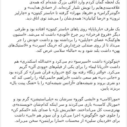
یک لحظه گمان کردم وارد اتاقی بزرگ شده‌ام که همه‌ی
علاقه‌مندی‌هایم را تویش تلنبار کرده‌اند. از «صادق هدایت» و
«گونترگراس» و «فرهاد مهراد» گرفته تا «باستر کیتون» و «چارلیز
ترون» و «رضا کیانیان»؛ همه‌ی‌شان را می‌شد توی اتاق دید.
یک طرف «بارباپاپا» روی پاهای «باستر کیتون» افتاده بود و طرفی
دیگر «فروغ فرخزاد» زیر چرخ «آئودی» داشت له می‌شد. «استیون
هاوکینگ» عصای «چاپلین» را برداشته بود و داشت خودش را جر
می‌داد تا از روی صندلی چرخ‌دارش که «رینگ اسپرت» و «لاستیک‌های
پهن» داشت بلند شود و به «مالنا» سلامی عرض کند.
«پنوگوئن» داشت «اسپرسو» دم می‌کرد و «عبدالله اسکندری» هم
داشت «آدریانا لیما» را برای یکی از فیلم‌های «وودی آلن» گریم
می‌کرد. «والتر زنگا» رفته بود کنج «دروازه قرآن شیراز» کز کرده بود
و «جانی دپ» هم سعی داشت «ابراهیم حاتمی‌کیا» را راضی کند که
دو نفری بروند و شیشه‌های «آژانس شیشه‌ای» را با «تفنگ پینت بال»
بریزند پایین.
«موراکامی» و «ایشی گورو» سرشان به «پلی‌استیشن» گرم بود و
«مورتال کامبت» بازی می‌کردند و سر اینکه کدام‌شان «نویسنده‌»ی
بهتری‌ست کل می‌انداختند. «هاینریش بل» با صدای بلند «کمکم کن»
را جلوی خود «گوگوش» اجرا می‌کرد و آن سوتر هم «ابی» داشت
برای «فردینان سلین» از محسنات «سارا برایتمن» سخن می‌راند.