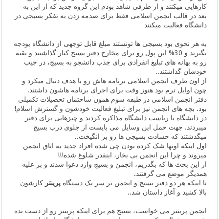
کارهایی میکنند و از طرفی شاهد بودم این گروه جدید که از این به
بعد در قالب انجمن اسلامی فقط برای صدمه زدن به تفکر بسیجی در
دانشگاه فعالیت میکنند
به هر نحوی بود بسیجی ها تونستند مبلغ قابل توجهی از دانشگاه بودجه
بگیرند و 30% این پول رو برای مخارج دفتر بسیج کنار گذاشتند و بقیه
رو به بهانه های تبلیغ انفرادی برای جذب دانشجو به بسیج، در جیب
خودشان گذاشتند..
از اون طرف انجمن اسلامی برنامه هاش رو با هدف دنبال میکرد و
چون اوایل ترم بود هنوز وقت برای اجرای برنامه هاشون داشتند.
دفتر انجمن اسلامی در طبقه سوم همون ساختمان تحصیلات تکمیلی
بود. بچه های انجمن نیز برای تبلیغ فعالیت خودشون و گسترش اسلام!
در دانشگاه با ریاست دانشگاه مذاکره کردند و چیزهایی برای دفتر
میبردند. جهت حمل این وسایل می بایست از جلوی درب بسیج
میگذشتند که حسادت بسیجی ها رو بر انگیخت..
اول اینکه اونها شک کرده بودن چی شده افراد جدید به اتاق انجمن
میروند و چرا این انجمن بی بخار، اینقدر شلوغ شده!!!
از این بحث ها که بگذریم، انجمن و بسیج وارد دعوا شدند و بر علیه
همدیگر موضع می گرفتند.
تا اینکه هر دو دفتر بسیج و انجمن بر سر یک دستگاه
پرینتر
کارشون
بالا کشید و آغاز داستان شد..
انجمن پرینتر می خواست، بسیج هم برای اینکه پرینتر رو از دست نده