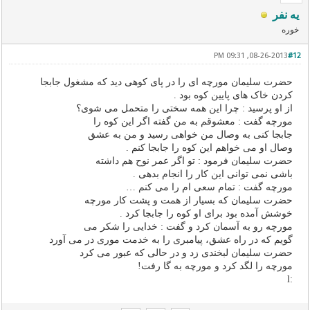
یه نفر
خوره
08-26-2013, 09:31 PM
#12
حضرت سلیمان ﻣﻮﺭﭼﻪ ﺍﯼ ﺭﺍ ﺩﺭ ﭘﺎﯼ ﮐﻮﻫﯽ ﺩﯾﺪ ﮐﻪ ﻣﺸﻐﻮﻝ ﺟﺎﺑﺠﺎ
ﮐﺮﺩﻥ ﺧﺎﮎ ﻫﺎﯼ ﭘﺎﯾﯿﻦ ﮐﻮﻩ ﺑﻮﺩ .
ﺍﺯ ﺍﻭ ﭘﺮﺳﯿﺪ : ﭼﺮﺍ ﺍﯾﻦ ﻫﻤﻪ ﺳﺨﺘﯽ ﺭﺍ ﻣﺘﺤﻤﻞ ﻣﯽ ﺷﻮﯼ؟
ﻣﻮﺭﭼﻪ ﮔﻔﺖ : ﻣﻌﺸﻮﻗﻢ ﺑﻪ ﻣﻦ ﮔﻔﺘﻪ ﺍﮔﺮ ﺍﯾﻦ ﮐﻮﻩ ﺭﺍ
ﺟﺎﺑﺠﺎ ﮐﻨﯽ ﺑﻪ ﻭﺻﺎﻝ ﻣﻦ ﺧﻮﺍﻫﯽ ﺭﺳﯿﺪ ﻭ ﻣﻦ ﺑﻪ ﻋﺸﻖ
ﻭﺻﺎﻝ ﺍﻭ ﻣﯽ ﺧﻮﺍﻫﻢ ﺍﯾﻦ ﮐﻮﻩ ﺭﺍ ﺟﺎﺑﺠﺎ ﮐﻨﻢ .
ﺣﻀﺮﺕ ﺳﻠﯿﻤﺎﻥ ﻓﺮﻣﻮﺩ : ﺗﻮ ﺍﮔﺮ ﻋﻤﺮ ﻧﻮﺡ ﻫﻢ ﺩﺍﺷﺘﻪ
ﺑﺎﺷﯽ ﻧﻤﯽ ﺗﻮﺍﻧﯽ ﺍﯾﻦ ﮐﺎﺭ ﺭﺍ ﺍﻧﺠﺎﻡ ﺑﺪﻫﯽ .
ﻣﻮﺭﭼﻪ ﮔﻔﺖ : ﺗﻤﺎﻡ ﺳﻌﯽ ﺍﻡ ﺭﺍ ﻣﯽ ﮐﻨﻢ …
ﺣﻀﺮﺕ ﺳﻠﯿﻤﺎﻥ ﮐﻪ ﺑﺴﯿﺎﺭ ﺍﺯ ﻫﻤﺖ ﻭ ﭘﺸﺖ ﮐﺎﺭ ﻣﻮﺭﭼﻪ
ﺧﻮﺷﺶ ﺁﻣﺪﻩ ﺑﻮﺩ ﺑﺮﺍﯼ ﺍﻭ ﮐﻮﻩ ﺭﺍ ﺟﺎﺑﺠﺎ ﮐﺮﺩ .
ﻣﻮﺭﭼﻪ ﺭﻭ ﺑﻪ ﺁﺳﻤﺎﻥ ﮐﺮﺩ ﻭ ﮔﻔﺖ : ﺧﺪﺍﯾﯽ ﺭﺍ ﺷﮑﺮ ﻣﯽ
ﮔﻮﯾﻢ ﮐﻪ ﺩﺭ ﺭﺍﻩ ﻋﺸﻖ، ﭘﯿﺎﻣﺒﺮﯼ ﺭﺍ ﺑﻪ ﺧﺪﻣﺖ ﻣﻮﺭﯼ ﺩﺭ ﻣﯽ ﺁﻭﺭﺩ
حضرت سلیمان لبخندی زد و در حالی که عبور می کرد
مورچه را لگد کرد و مورچه به گا رفت!
:l