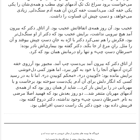
می‌خواست برود سراغ تک تکِ آدمهای توی مطب و همه‌ی‌شان را یکی
یکی خفه کند، می‌دانست خفه کردن‌ِ آن همه آدم سنگ‌دلی‌ ِ زیادی
می‌خواهد، و دستِ چپش آن قساوت را داشت.
عجیب بود. آن روز همه‌ی اتفاقاتش عجیب بود. از اتاق ِ دکتر که بیرون
آمد هیچ نیرویی نداشت، برایش عجیب بود که دکتر از او سنگ‌دل‌تر
بود، فکرش را هم نمی‌کرد دکتر با ارّه به جانِ دستِ چپش بیوفتد و آن
را مثل‌ ِ رانِ مرغ از جا بکَند. دکتر گفته بود بیماری‌اش نادر بوده:
«سرطانِ دستِ چپ» و تنها راهِ درمانش همان بود که کرد.
از اتاق دکتر که بیرون آمد بی‌دستِ چپ آمد. مجبور بود آرزوی خفه
کردن‌ِ آدمهای آنجا را با خود به گور ببرد، اما هنوز کمی دل‌خوشی
برایش مانده بود: «کوبیدنِ در»، «محکم کوبیدنِ در». اما تا به در رسید
کسی که انگار دلش برای آن آدم ِ یک‌دست سوخته بود برخاست و با
مهربانی در را برایش باز کرد... شاید از همان روز بود که از همه‌ی
آدمهای مهربان متنفر شد... دو روز بعدش بود که فهمید اصلا مرضی
به نام ِ «سرطانِ دستِ چپ» وجود نداشته، دکتر دروغ گفته بود،
فریبش داده بود، چون دکتر یک راست دستِ افراطی بود.
فرودگاه ها بوسه های بیشتری از سالن عروسی به خود دیده اند و
دیوارهای بیمارستان بیشتر از عبادتگاه ها دعا شنیده اند!