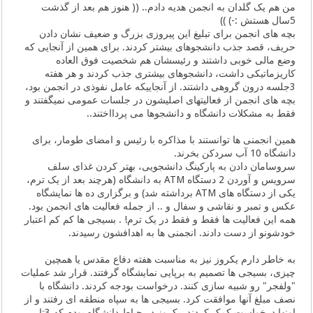
من هم یک گلدان به انجمن هدیه دادم.. (( هنوز هم بعد از گذشت
5سال هستش :-) ))
بچه های انجمن برای تبلیغ این پیروزی بزرگ و ضعیف نشان دادن
حریف، قصد جذب دانشجوهای بیشتر کردند. برای همین از آنجایی که
وضع مالی خوبی داشتند و رئیسشان هم شخصیت فوق العاده
کاریزماتیکی داشت، دانشجوهای بیشتری جذب کردند و هر هفته
3جلسه درون گروهی داشتند. از آنجاییکه عامل نفوذی در انجمن بود،
بچه های انجمن از فعالیتهای اصلیشون در جلسات عمومی نمیگفتند و
فقط به مشکلات دانشگاه و دانشجوها می پردااختند..
همین انجمنی ها توانستند با مذاکره با رئیس و امضای طومار، برای
دانشگاه 10 آب سردکن بخرند.
سروسامان دادن به پارکینگ دانشجویی، بهتر کردن غذای سلف
سرویس و آوردن 2 دستگاه ATM به دانشگاه (هرچند بعد از یک ترم،
یکی از دستگاه های ATM برداشته شد) و برگزاری ده ها نمایشگاه
عکس و تمبر و نقاشی و سفال و .. از جمله فعالیت های انجمن بود.
همه این فعالیت ها فقط و فقط در یک ترم! . بسیجی ها کم کم اعتبار
خودشونو از دست دادند. انجمنی ها به اهدافشون رسیدند.
به خاطر دارم یکروز نیز به مناسبت هفته دفاع مقدس یا همچین
چیزی، بسیجی ها تصمیم به برپایی نمایشگاه گرفتند. قرار شد عملیات
"ولفجر" رو شبیه سازی کنند. درخواست بودجه کردند. دانشگاه با
نصف مبلغ آنها موافقت کرد. بسیجی ها به سپاه منطقه ای رفتند و از
اونها درخواست کمک کردند. یکروز در حیاط دانشگاه بودم که 3تا