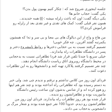
جلسه اینجوری شروع شد که : چکار کنیم بهمون پول بدن؟!
یکی گفت: حجاب خانم ها!
یکی دیگه گفت: اون که باعث زلزله میشه :-))) همه خندیدند..
همون نفر قبلی گفت: کمک های نقدی و غیر نقدی بعد از زلزله رو
فراموش کردی؟!!
من هاج و واج از این دیالوگ های بی معنا و بی سر و ته! که همشون
یکمرتبه گفتند آفرین.. چه فکر خوبی!
تصمیم گرفتند نسبت به بی حجابی دخترها و
روابط نامشروع
دختر و
پسر در دانشگاه تظاهرات راه بیاندازند..
خیلی سریع با چندتا تلفن قرار شد فردا تظاهراتی نسبت به بدحجابی
در محیط دانشگاه روبروی اتاق ریاست دانشگاه انجام دهند..
چند نفر تصمیم گرفتند پلاکارد تهیه کنند و دانشجوها رو به این تظاهرات
دعوت کنند..
فردای اون روز من کلاس نداشتم و نرفتم و ندیدم چی شد. ولی خبر
به دستم رسیده بود که تظاهراتی راه انداخته بودند و چند نفر هم اینها
رو هوو کرده اند و از شانس بدشون اون ساعت رئیس دانشگاه
ماموریت بوده و تظاهراتشون رو ندیده..
قرار شده بود هر روز تظاهرات راه بیاندازند. فردای اون روز من
تظاهراتشون رو دیدم. حدوداً 100 نفر جمع شده بودند و شعار مرگ بر
دانشجوبی بدحجاب می دادند..