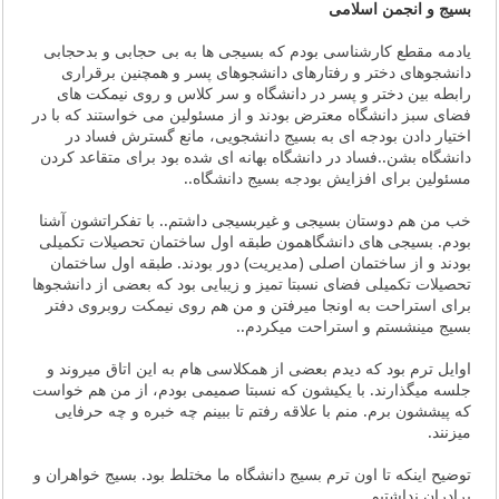
بسیج و انجمن اسلامی
یادمه مقطع کارشناسی بودم که بسیجی ها به بی حجابی و بدحجابی
دانشجوهای دختر و رفتارهای دانشجوهای پسر و همچنین برقراری
رابطه بین دختر و پسر در دانشگاه و سر کلاس و روی نیمکت های
فضای سبز دانشگاه معترض بودند و از مسئولین می خواستند که با در
اختیار دادن بودجه ای به بسیج دانشجویی، مانع گسترش فساد در
دانشگاه بشن..فساد در دانشگاه بهانه ای شده بود برای متقاعد کردن
مسئولین برای افزایش بودجه بسیج دانشگاه..
خب من هم دوستان بسیجی و غیربسیجی داشتم.. با تفکراتشون آشنا
بودم. بسیجی های دانشگاهمون طبقه اول ساختمان تحصیلات تکمیلی
بودند و از ساختمان اصلی (مدیریت) دور بودند. طبقه اول ساختمان
تحصیلات تکمیلی فضای نسبتا تمیز و زیبایی بود که بعضی از دانشجوها
برای استراحت به اونجا میرفتن و من هم روی نیمکت روبروی دفتر
بسیج مینشستم و استراحت میکردم..
اوایل ترم بود که دیدم بعضی از همکلاسی هام به این اتاق میروند و
جلسه میگذارند. با یکیشون که نسبتا صمیمی بودم، از من هم خواست
که پیششون برم. منم با علاقه رفتم تا ببینم چه خبره و چه حرفایی
میزنند.
توضیح اینکه تا اون ترم بسیج دانشگاه ما مختلط بود. بسیج خواهران و
برادران نداشتیم...