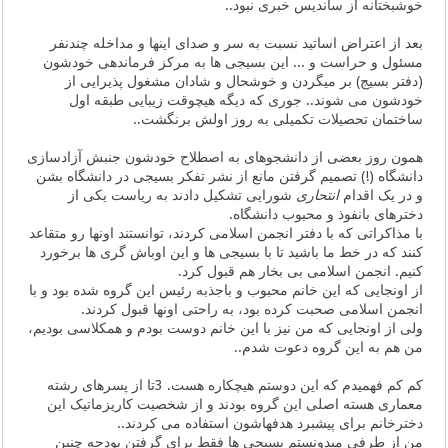
خوشبختانه از ساندیس خبری نبود..
بعد از اعتراض اساتید نسبت به سر و صدای اینها و مداخله چندنفر
مسئول و حراست و ... این بسیجی ها به مرکز فرماندهی خودشون
(دفتر بسیج) بر میگردن و خوشحال و شادان مشغول پذیرایی از
خودشون می شوند.. جوری که دیگه هیچوقت زیبایی طبقه اول
ساختمان تحصیلات تکمیلی به روز اولش برنگشت..
همون روز بعضی از دانشجوهای به اصطلاح خودشون جنبش آزادسازی
دانشگاه (!) تصمیم گرفتن مانع از نشر تفکر بسیجی در دانشگاه بشن
و در یک اقدام
انتحاری
شورایی تشکیل دادند به ریاست یکی از
دخترهای بانفوذ و محبوب دانشگاه.
با مذاکراتی که با دفتر انجمن اسلامی کردند، توانستند اونها رو متقاعد
کنند که در خط ما باشید تا با بسیجی ها و این اوباش گری ها برخورد
کنیم. انجمن اسلامی بی بخار هم قبول کرد.
از اونجایی که این خانم محبوب و باجذبه رئیس این گروه شده بود و با
انجمن اسلامی صحبت کرده بود، به راحتی اونها قبول کردند.
ولی از اونجایی که من نیز با این خانم دوست بودم و همکلاسی بودیم،
من هم به این گروه دعوت شدم..
کم کم فهمیدم که این دوستم هیچکاره هست. 3تا از پسرهای رشته
معماری هسته اصلی این گروه بودند و از شخصیت کاریزماتیک این
دخترخانم برای پیشبرد هدفهاشون استفاده می کردند..
من از طرفی میدونستم بسیجی ها فقط برای گرفتن بودجه چنین