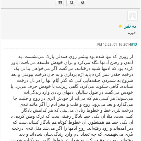
یه نفر
خوره
01-16-2014, 12:32 PM
#13
از روزی که تنها شده بود بیشتر روی صندلی پارک می‌نشست. به
آمدن و رفتن آدمها نگاه می‌کرد و برای خودش فلسفه می‌بافت؛ باور
کرده بود که آدمها شبیه درختانند. می‌گفت اگر می‌خواهی بدانی یک
درخت چقدر عمر کرده باید ارّه برداری و به جان‌ درخت بیوفتی و بعد
شروع به شمردن حلقه‌هایی کنی که گذر‌ِ ایّام آنها را در دل درخت
نشانده. گاهی سکوت می‌کرد، گاهی زیرلب با خودش حرف می‌زد. با
خودش می‌گفت در طول‌ سالیان آدمهای زیادی وارد زندگی‌ات
می‌شوند؛ هر کسی هم که می‌آید از خودش اثری در روح و قلبت جا
می‌گذارد و بعد می‌رود. روح و قلب و مغز آدم را اگر مانند تنه‌ی
درخت ببُری خط و خطوط زیادی می‌بینی که هر کدامش یادگار
کسی‌ست. مثلا آن یکی خط یادگار رفیقی‌ست که ترک وطن کرده، یا
آن یکی خط هم همینطور. آن خطوط کوتاه هم یادگار کسانی‌ست که
دیر آمده‌اند و زود رفته‌اند. روح آدمها را اگر می‌شد مثل تنه‌ی درخت
ببُری می‌فهمیدی که چه تعداد آدم وارد زندگی‌‌شان شده‌اند و بعد
رفته‌اند. بعد شروع می‌کرد به شمارش‌ خط‌ها. گاهی به یکباره شمردن