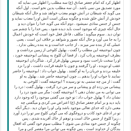
اظهار كرد كه امام جعفر صادق (ع) سه مطلب را اظهار می نماید كه
مورد تصدیق من نمی باشد . آن سه مطلب بدین نحو است . اول آنكه
می گوید كه شیطان در آتش جهنم معذب خواهد شد و حال آنكه شیطان
خودش از آتش خلق شده و چگونه ممكن است آتش او را معذب نماید و
جنس از جنس متاذی نمیشود . دوم آنكه می گوید خدا را نتوان دید و
حال آنكه چیزی كه موجود است باید دیده شود ، پس خدا را با چشم می
توان دید . سوم میگوید : مكلف ، فاعل فعل خود است كه خودش اعمال
را به جا می آورد و حال آنكه تصور و شواهد بر خلاف این است ، یعنی
عملی كه از بنده سر میزند ، از جانب خداست و به بنده ربطی ندارد .
چون ابوحنیفه این مطلب را گفت ، بهلول كلوخی از زمین برداشت و
بطرف ابوحنیفه پرتاب كرد . از قضا آن كلوخ به پیشانی ابوحنیفه خورد ،
او را سخت ناراحت نمود و سپس بهلول فرار كرد . شاگردان ابوحنیفه
عقب او دویده ، او را گرفتند و چون با خلیفه قرابت داشت ، او را نزد
خلیفه بردند و جریان را به او گفتند . بهلول جواب داد : ابوحنیفه را حاضر
نمایند تا جواب او را بدهم .... چون ابوحنیفه حاضر شد ، بهلول به او
گفت : از من چه ستمی به تو رسیده ؟ ابوحنیفه گفت : كلوخی به
پیشانی من زده ای و پیشانی و سر من درد گرفت . بهلول گفت : درد را
می توانی به من نشان دهی ؟ ابوحنیفه گفت : مگر می شود درد را
نشان داد ؟ بهلول جواب داد : تو خود می گفتی موجود را كه وجود دارد
باید دید و بر امام جعفر صادق (ع) اعتراض می كردی و میگفتی چه
معنی دارد كه خدای تعالی موجود باشد ولی او را نتوان دید . دیگر آنكه
تو در ادعای خود كاذب و دروغگوی كه می گوئی كلوخ سر تو را درد آورد
، زیرا كلوخ از جنس خاك است و توهم از خاك آفریده شدی ، پس
چگونه از جنس خود متاذی می شوی ؟ مطلب سوم خود گفتی كه افعال
بندگان از خداوند است ، پس چگونه می توانی مرا مقصر كنی و مرا