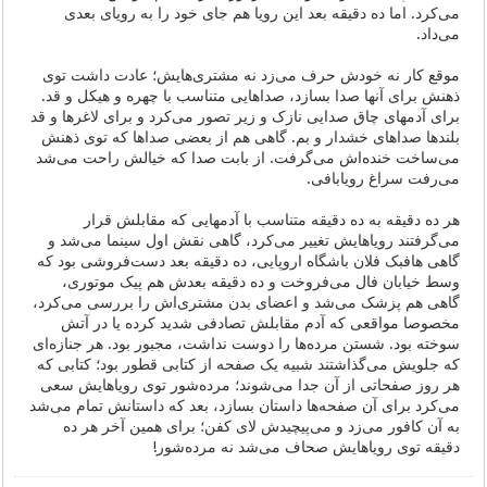
می‌کرد. اما ده دقیقه بعد این رویا هم جای خود را به رویای بعدی
می‌داد.
موقع کار نه خودش حرف می‌زد نه مشتری‌هایش؛ عادت داشت توی
ذهنش برای آنها صدا بسازد، صداهایی متناسب با چهره و هیکل و قد.
برای آدمهای چاق صدایی نازک و زیر تصور می‌کرد و برای لاغرها و قد
بلندها صداهای خشدار و بم. گاهی هم از بعضی صداها که توی ذهنش
می‌ساخت خنده‌اش می‌گرفت. از بابت صدا که خیالش راحت می‌شد
می‌رفت سراغ رویابافی.
هر ده دقیقه به ده دقیقه متناسب با آدمهایی که مقابلش قرار
می‌گرفتند رویاهایش تغییر می‌کرد، گاهی نقش اول سینما می‌شد و
گاهی هافبک فلان باشگاه اروپایی، ده دقیقه بعد دست‌فروشی بود که
وسط خیابان فال می‌فروخت و ده دقیقه بعدش هم پیک موتوری،
گاهی هم پزشک می‌شد و اعضای بدن مشتری‌اش را بررسی می‌کرد،
مخصوصا مواقعی که آدم مقابلش تصادفی شدید کرده یا در آتش‌
سوخته بود. شستن مرده‌ها را دوست نداشت، مجبور بود. هر جنازه‌ای
که جلویش می‌گذاشتند شبیه یک صفحه از کتابی قطور بود؛ کتابی که
هر روز صفحاتی از آن جدا می‌شوند؛ مرده‌شور توی رویاهایش سعی
می‌کرد برای آن صفحه‌ها داستان بسازد، بعد که داستانش تمام می‌شد
به آن کافور می‌زد و می‌پیچیدش لای کفن؛ برای همین آخر هر ده
دقیقه توی رویاهایش صحاف می‌شد نه مرده‌شور!