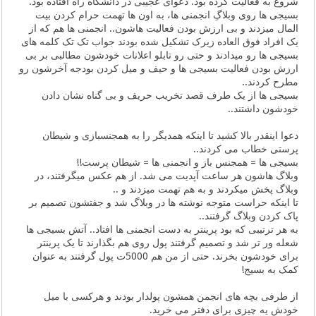
شروع به فعالیت کرده بود. دعوای عجیبی در دانشگاه راه افتاده بود.
بسیجی ها روی وبلاگِ انجمنی ها، به اون ها تهمت حرام کردن بیت
المال میزدند و بی ارزش بودن فعالیت هاشون.. انجمنی ها هم که از
یک افراد فوق العاده زیرک تشکیل شده بودند جواب تک تک کلمه های
بسیجی ها رو میدادند و حتی رو تابلو اعلانات خودشون مطالبی بر بی
ارزش بودن فعالیت بسیجی ها و حیف و میل کردن بودجه آخرشون رو
مطرح کردند..
بسیجی ها از یک طرف قصد تخریب حریف و بی گناه نشان دادن
خودشون داشتند..
دعوا اینقدر بالا کشید تا اینکه همدیگر را به همجنسبازی و شیطان
پرستی خطاب می کردند..
بسیجی ها = همجنس باز و انجمنی ها = شیطان پرست!!
وبلاگ هاشون هر ساعت آپدیت می شد. از هم عکس میگرفتند، در
وبلاگ پخش میکردند و به هم تهمت میزدند و ..
تا اینکه حراست متوجه نوشته ها در وبلاگ شد و جفتشون تصمیم بر
پاک کردن وبلاگ گرفتند..
به هر ترتیبی که بود پرینتر به دست انجمنی ها افتاد.. آتش بسیجی ها
شعله ور تر شد و تصمیم گرفتند پول روی هم بگذارند تا یک پرینتر
برای خودشون بخرند. حتی از من هم 5000ت پول گرفتند به عنوان
کمک به بسیج!
از طرفی بچه های انجمن همشون پولدار بودند و هرکسی با میل
خودش یه چیزی برای دفتر می خرید.