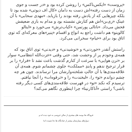
«پروست» «ایکس‌باکس» را روشن کرده بود و «در جست و جوی
زمان از دست رفته‌»‌اش دست به دامان «کال اف دیوتی» شده بود تا
بلکه چیزهایی که از یادش رفته بودند را بازیابد. «مهدی سحابی» با آن
عینکِ «ری‌بن»‌اش هم کنارش نشسته بود و مدام به بازی ضعیفش
فحش می‌داد. «ناتالی پورتمن» «کباب‌ترش» می‌خورد و «ایتالو
کالوینو» هم داشت راجع به انواع و اقسام «پنیر»های معرکه‌ای که توی
اتاق بود برای «خیام» سخرانی می‌کرد.
راستش آنقدر «خوردنی» و «نوشیدنی» و «دیدنی» توی اتاق بود که
همه‌ی وجودم پر از وحشت شد، حتی وقتی «عزت‌الله انتظامی» سوار
بر «ترن هوایی» با سرعت از کنارم گذشت باعث نشد تا «فرار» را بر
قرار ترجیح ندهم و پابندِ «مملکت» جلوی چشمانم شوم. همه‌ی آن
علاقه‌مندی‌ها با آن حالتِ شلخته‌وارشان مرا ترساندند. چون هر چه
چشم دواندم «تو» را، «لبخندت» را و «ترقوه‌ات» را آنجا نیافتم.
ترسیدم که نکند «تو» در فهرست علاقه‌مندی‌های کسی دیگر رفته
باشی؟ راستی «آناکارنینا» چرا اینطوری نگاهم می‌کند؟
فرودگاه ها بوسه های بیشتری از سالن عروسی به خود دیده اند و
دیوارهای بیمارستان بیشتر از عبادتگاه ها دعا شنیده اند!