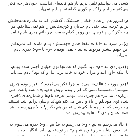
کسی می‌خواستم تلفن بزنم باز هم فایده‌ای نداشت، چون هر چه فکر
می‌کنم موبایلم را کدام گوری گذاشته‌‌ام یادم نمی‌آید.
م) امروز هم از همان خیابان همیشگی گذشتم. اما به یکباره همه‌جایش
برایم غریبه شد. حتی نام خیابان و کوچه‌هایش را هم نمی‌شناختم. هر
چه فکر کردم فرمانِ خودرو را کدام سمت بچرخانم چیزی یادم نیامد.
ی) در مورد بند «الف» فقط همان «جهنمش» یادم مانده. اما نمی‌دانم
این جهنم بیشتر مربوط به بند «الف» بوده یا «ر» یا «م»؛ چیزی یادم
نمی‌آید.
و) درباره‌ی بند «م» باید بگویم که همانجا توی خیابان آچمز شده بودم،
تا اینکه «او» آمد و مرا با خود به خانه برد. اما او که بود؟ یادم نمی‌آید.
؟) در مورد بند «الف» نمی‌دانم چرا فکر می‌کردم که قرار بوده چیزی
بنویسم! مخصوصا متنی که قرار بوده تویش «جهنم» داشته باشد. حتی
درباره‌ی بند «ر» هم چیزی نمی‌فهمم! هرچه نام‌ها و شماره‌‌های ذخیره
شده توی موبایلم را بالا و پایین می‌کنم هیچ‌کدام‌شان برایم آشنا نیستند
چه برسد که بخواهم با یکی‌شان تماس هم بگیرم! حالا می‌رسم به بند
«م»؛ همان بندی که «او» پیدایش شد.
!) حالا می‌رسم به بندِ «او»؛ می‌رسم به بندْ بندِ «او»؛ خیره می‌شوم به
بند بندش. شاید قرار نبوده «جهنم» در نوشته‌ای بیاید، انگار بند بند
«او»‌ست که «جهنم» است؛ داغ است؛ می‌سوزاند مرا... این «او»