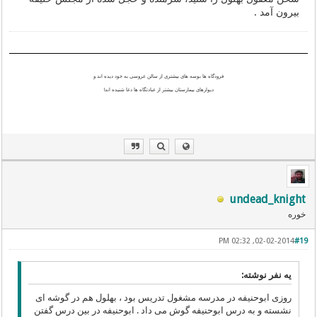
بیرون آمد .
فرودگاه ها بوسه های بیشتری از سالن عروسی به خود دیده اند و
دیوارهای بیمارستان بیشتر از عبادتگاه ها دعا شنیده اند!
undead_knight
خوره
02-02-2014, 02:32 PM
#19
یه نفر نوشته:
روزی ابوحنیفه در مدرسه مشغول تدریس بود ، بهلول هم در گوشه ای
نشسته و به درس ابوحنیفه گوش می داد . ابوحنیفه در بین درس گفتن