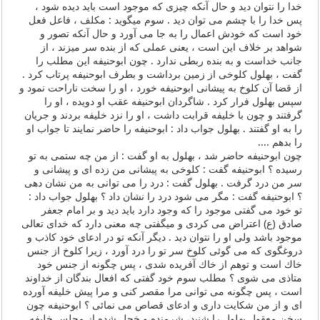
خدا را نتوان دید و حال آنكه چیزی كه موجود است باید دیده شود ،
پس خدا را با چشم می توان دید . سوم میگوید : مكلف ، فاعل فعل
خود است كه خودش اعمال را به جا می آورد و حال آنكه تصور و
شواهد بر خلاف این است ، یعنی عملی كه از بنده سر میزند ، از
جانب خداست و به بنده ربطی ندارد . چون ابوحنیفه این مطلب را
گفت ، بهلول كلوخی از زمین برداشت و بطرف ابوحنیفه پرتاب كرد .
از قضا آن كلوخ به پیشانی ابوحنیفه خورد ، او را سخت ناراحت نمود و
سپس بهلول فرار كرد . شاگردان ابوحنیفه عقب او دویده ، او را
گرفتند و چون با خلیفه قرابت داشت ، او را نزد خلیفه بردند و جریان
را به او گفتند . بهلول جواب داد : ابوحنیفه را حاضر نمایند تا جواب او
را بدهم ....
چون ابوحنیفه حاضر شد ، بهلول به او گفت : از من چه ستمی به تو
رسیده ؟ ابوحنیفه گفت : كلوخی به پیشانی من زده ای و پیشانی و
سر من درد گرفت . بهلول گفت : درد را می توانی به من نشان دهی
؟ ابوحنیفه گفت : مگر می شود درد را نشان داد ؟ بهلول جواب داد :
تو خود می گفتی موجود را كه وجود دارد باید دید و بر امام جعفر
صادق (ع) اعتراض می كردی و میگفتی چه معنی دارد كه خدای تعالی
موجود باشد ولی او را نتوان دید . دیگر آنكه تو در ادعای خود كاذب و
دروغگوی كه می گوئی كلوخ سر تو را درد آورد ، زیرا كلوخ از جنس
خاك است و توهم از خاك آفریده شدی ، پس چگونه از جنس خود
متاذی می شوی ؟ مطلب سوم خود گفتی كه افعال بندگان از خداوند
است ، پس چگونه می توانی مرا مقصر كنی و مرا پیش خلیفه آورده
ای و از من شكایت داری و ادعای قصاص می نمائی ؟ ابوحنیفه چون
سخن معقول بهلول را شنید، شرمنده و خجل شده از مجلس خلیفه