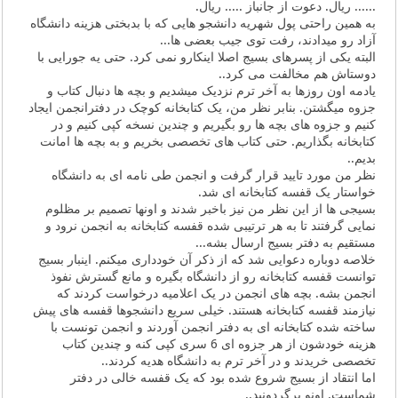
...... ریال. دعوت از جانباز ..... ریال.
به همین راحتی پول شهریه دانشجو هایی که با بدبختی هزینه دانشگاه
آزاد رو میدادند، رفت توی جیب بعضی ها...
البته یکی از پسرهای بسیج اصلا اینکارو نمی کرد. حتی یه جورایی با
دوستاش هم مخالفت می کرد..
یادمه اون روزها به آخر ترم نزدیک میشدیم و بچه ها دنبال کتاب و
جزوه میگشتن. بنابر نظر من، یک کتابخانه کوچک در دفترانجمن ایجاد
کنیم و جزوه های بچه ها رو بگیریم و چندین نسخه کپی کنیم و در
کتابخانه بگذاریم. حتی کتاب های تخصصی بخریم و به بچه ها امانت
بدیم..
نظر من مورد تایید قرار گرفت و انجمن طی نامه ای به دانشگاه
خواستار یک قفسه کتابخانه ای شد.
بسیجی ها از این نظر من نیز باخبر شدند و اونها تصمیم بر مظلوم
نمایی گرفتند تا به هر ترتیبی شده قفسه کتابخانه به انجمن نرود و
مستقیم به دفتر بسیج ارسال بشه...
خلاصه دوباره دعوایی شد که از ذکر آن خودداری میکنم. اینبار بسیج
توانست قفسه کتابخانه رو از دانشگاه بگیره و مانع گسترش نفوذ
انجمن بشه. بچه های انجمن در یک اعلامیه درخواست کردند که
نیازمند قفسه کتابخانه هستند. خیلی سریع دانشجوها قفسه های پیش
ساخته شده کتابخانه ای به دفتر انجمن آوردند و انجمن تونست با
هزینه خودشون از هر جزوه ای 6 سری کپی کنه و چندین کتاب
تخصصی خریدند و در آخر ترم به دانشگاه هدیه کردند..
اما انتقاد از بسیج شروع شده بود که یک قفسه خالی در دفتر
شماست. اونو برگردونید..