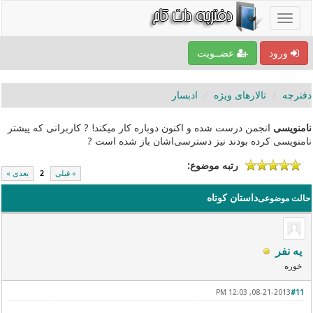
ورود
عضــویت
دفترچه
تالارهای ویژه
ادبسار
نامنویسی
انجمن درست شده و اکنون دوباره کار میکند! ? کاربرانی که پیشتر
نامنویسی کرده بودند نیز دسترسی‌اشان باز شده است ?
رتبه موضوع:
« قبلی
2
بعدی »
داستان کوتاه
حالت موضوعی
یه نفر
خوره
08-21-2013, 12:03 PM
#11