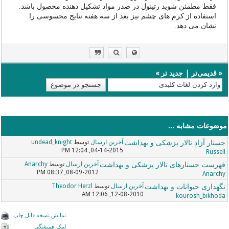
فقط مطمئن شوید رتینول در صدر مواد تشکیل دهنده محصول باشد.
استفاده از کرم های چشم نیز بعد از سه هفته نتایج محسوسی را
نشان می دهد.
«
قدیمی‌تر
|
جدید تر
»
موضوعات مشابه ...
جستار آزاد تالار پزشکی و بهداشت
آخرین ارسال
توسط
undead_knight
04-14-2015, 12:04 PM
Russell
فهرست جستارهای تالار پزشکی و بهداشت
آخرین ارسال
توسط
Anarchy
08-09-2012, 08:37 PM
Anarchy
نگهداری حیوانات و بهداشت
آخرین ارسال
توسط
Theodor Herzl
12-08-2010, 12:06 AM
kourosh_bikhoda
نمایش نسخه قابل چاپ
لینک همیشگی