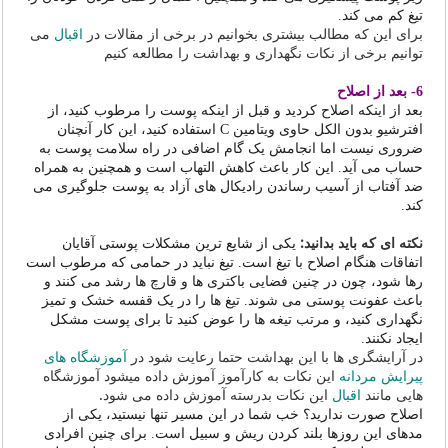
تیغ کم می کند.
برای این که مطالب بیشتری بخوانیم در برخی از مقالات در
اقبال
می
توانیم برخی از نکات نگهداری و بهداشت را مطالعه کنیم
6- بعد از اصلاح
بعد از اینکه اصلاح کردید و قبل از اینکه پوست را مرطوب کنید، از
افترشیو بدون الکل حاوی ویتامین C استفاده کنید، این کار آنچنان
ضروری نیست اما انجامش یک گام اضافی در راه سلامت پوست به
حساب می آید. این کار باعث کاهش التهاب است و همچنین به همراه
ضد آفتاب از آسیب رساندن رادیکال های آزاد به پوست جلوگیری می
کند.
نکته ای که باید بدانید:
یکی از شایع ترین مشکلات پوستی آقایان
اتفاقات هنگام اصلاح با تیغ است. تیغ نباید در حمامی که مرطوب است
رها شود، چون در چنین فضایی باکتری ها و قارچ ها رشد می کنند و
باعث عفونت پوستی می شوند. تیغ ها را در یک قفسه خشک و تمیز
نگهداری کنید، و مرتب تیغه ها را عوض کنید تا برای پوست مشکل
ایجاد نکنند.
در آرایشگری ها با این بهداشت حتما رعایت شود در
آموزشگاه های
پیرایش مردانه
این نکات به کارآموز آموزش داده میشود آموزشگاه
هایی مانند
اقبال
این نکات بدرسته آموزش داده می شود.
اصلاح صورت ندارید؟ خب شما در این مسیر تنها نیستید، یکی از
مدهای این روزها بلند کردن ریش و سبیل است. برای چنین افرادی