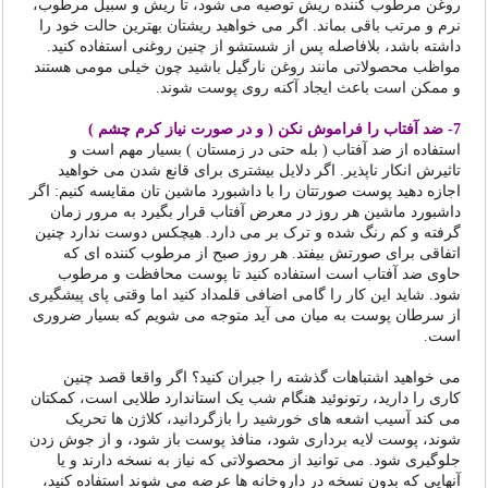
روغن مرطوب کننده ریش توصیه می شود، تا ریش و سبیل مرطوب،
نرم و مرتب باقی بماند. اگر می خواهید ریشتان بهترین حالت خود را
داشته باشد، بلافاصله پس از شستشو از چنین روغنی استفاده کنید.
مواظب محصولاتی مانند روغن نارگیل باشید چون خیلی مومی هستند
و ممکن است باعث ایجاد آکنه روی پوست شوند.
7- ضد آفتاب را فراموش نکن ( و در صورت نیاز کرم چشم )
استفاده از ضد آفتاب ( بله حتی در زمستان ) بسیار مهم است و
تاثیرش انکار ناپذیر. اگر دلایل بیشتری برای قانع شدن می خواهید
اجازه دهید پوست صورتتان را با داشبورد ماشین تان مقایسه کنیم: اگر
داشبورد ماشین هر روز در معرض آفتاب قرار بگیرد به مرور زمان
گرفته و کم رنگ شده و ترک بر می دارد. هیچکس دوست ندارد چنین
اتفاقی برای صورتش بیفتد. هر روز صبح از مرطوب کننده ای که
حاوی ضد آفتاب است استفاده کنید تا پوست محافظت و مرطوب
شود. شاید این کار را گامی اضافی قلمداد کنید اما وقتی پای پیشگیری
از سرطان پوست به میان می آید متوجه می شویم که بسیار ضروری
است.
می خواهید اشتباهات گذشته را جبران کنید؟ اگر واقعا قصد چنین
کاری را دارید، رتونوئید هنگام شب یک استاندارد طلایی است، کمکتان
می کند آسیب اشعه های خورشید را بازگردانید، کلاژن ها تحریک
شوند، پوست لایه برداری شود، منافذ پوست باز شود، و از جوش زدن
جلوگیری شود. می توانید از محصولاتی که نیاز به نسخه دارند و یا
آنهایی که بدون نسخه در داروخانه ها عرضه می شوند استفاده کنید،