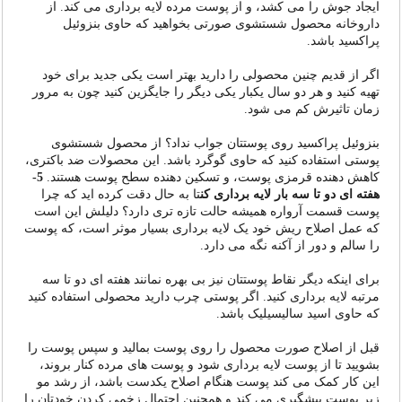
ایجاد جوش را می کشد، و از پوست مرده لایه برداری می کند. از
داروخانه محصول شستشوی صورتی بخواهید که حاوی بنزوئیل
پراکسید باشد.
اگر از قدیم چنین محصولی را دارید بهتر است یکی جدید برای خود
تهیه کنید و هر دو سال یکبار یکی دیگر را جایگزین کنید چون به مرور
زمان تاثیرش کم می شود.
بنزوئیل پراکسید روی پوستتان جواب نداد؟ از محصول شستشوی
پوستی استفاده کنید که حاوی گوگرد باشد. این محصولات ضد باکتری،
کاهش دهنده قرمزی پوست، و تسکین دهنده سطح پوست هستند.
5-
هفته ای دو تا سه بار لایه برداری کن
تا به حال دقت کرده اید که چرا
پوست قسمت آرواره همیشه حالت تازه تری دارد؟ دلیلش این است
که عمل اصلاح ریش خود یک لایه برداری بسیار موثر است، که پوست
را سالم و دور از آکنه نگه می دارد.
برای اینکه دیگر نقاط پوستتان نیز بی بهره نمانند هفته ای دو تا سه
مرتبه لایه برداری کنید. اگر پوستی چرب دارید محصولی استفاده کنید
که حاوی اسید سالیسیلیک باشد.
قبل از اصلاح صورت محصول را روی پوست بمالید و سپس پوست را
بشویید تا از پوست لایه برداری شود و پوست های مرده کنار بروند،
این کار کمک می کند پوست هنگام اصلاح یکدست باشد، از رشد مو
زیر پوست پیشگیری می کند و همچنین احتمال زخمی کردن خودتان را