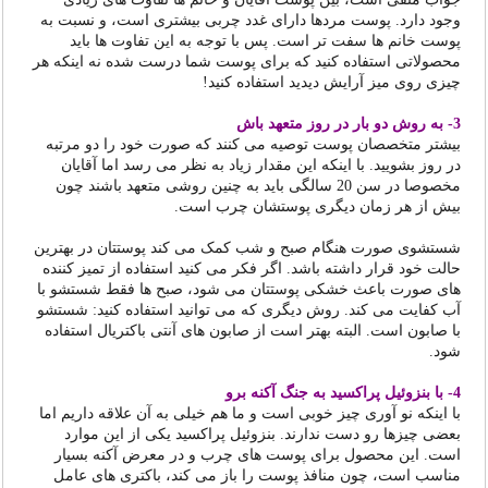
وجود دارد. پوست مردها دارای غدد چربی بیشتری است، و نسبت به
پوست خانم ها سفت تر است. پس با توجه به این تفاوت ها باید
محصولاتی استفاده کنید که برای پوست شما درست شده نه اینکه هر
چیزی روی میز آرایش دیدید استفاده کنید!
3- به روش دو بار در روز متعهد باش
بیشتر متخصصان پوست توصیه می کنند که صورت خود را دو مرتبه
در روز بشویید. با اینکه این مقدار زیاد به نظر می رسد اما آقایان
مخصوصا در سن 20 سالگی باید به چنین روشی متعهد باشند چون
بیش از هر زمان دیگری پوستشان چرب است.
شستشوی صورت هنگام صبح و شب کمک می کند پوستتان در بهترین
حالت خود قرار داشته باشد. اگر فکر می کنید استفاده از تمیز کننده
های صورت باعث خشکی پوستتان می شود، صبح ها فقط شستشو با
آب کفایت می کند. روش دیگری که می توانید استفاده کنید: شستشو
با صابون است. البته بهتر است از صابون های آنتی باکتریال استفاده
شود.
4- با بنزوئیل پراکسید به جنگ آکنه برو
با اینکه نو آوری چیز خوبی است و ما هم خیلی به آن علاقه داریم اما
بعضی چیزها رو دست ندارند. بنزوئیل پراکسید یکی از این موارد
است. این محصول برای پوست های چرب و در معرض آکنه بسیار
مناسب است، چون منافذ پوست را باز می کند، باکتری های عامل