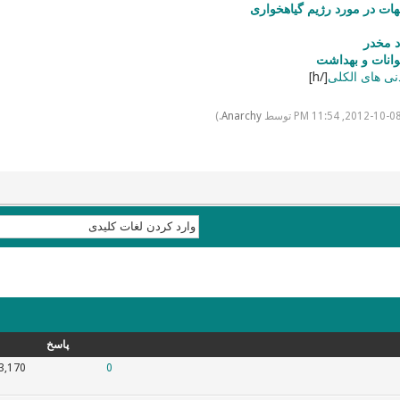
هات در مورد رژیم گیاهخواری
د مخدر
وانات و بهداشت
نی های الکلی
[/h]
.)
Anarchy
پاسخ
3,170
0