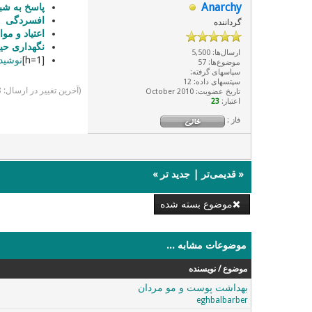
Anarchy
پاسخ به شب
افسردگی
گرداننده
اعتیاد و موا
نگهداری حی
ارسال‌ها: 5,500
[h=1]
نوشید
موضوع‌ها: 57
سپاسهای گرفته:
سپتسهای داده: 12
(آخرین تغییر در ارسال: 08-10-2012, 11:54 PM توسط
تاریخ عضویت: October 2010
اعتبار:
23
فاز :
«
قدیمی‌تر
|
جدید تر
»
موضوع بسته شده
موضوعات مشابه ...
موضوع / نویسنده
بهداشت پوست و مو مردان
eghbalbarber