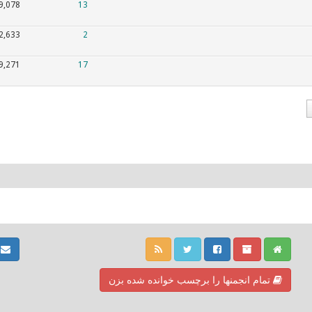
9,078
13
2,633
2
9,271
17
ت
تمام انجمنها را برچسب خوانده شده بزن