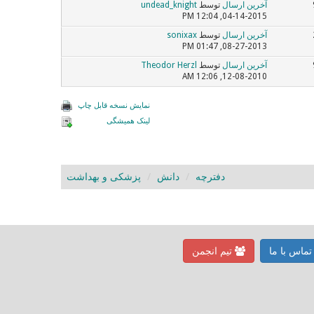
آخرین ارسال
توسط
undead_knight
04-14-2015, 12:04 PM
آخرین ارسال
توسط
sonixax
08-27-2013, 01:47 PM
آخرین ارسال
توسط
Theodor Herzl
12-08-2010, 12:06 AM
نمایش نسخه قابل چاپ
لینک همیشگی
دفترچه
دانش
پزشکی و بهداشت
ماس با ما
تیم انجمن