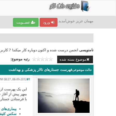
مهمان عزیز خوش‌آمدید.
ورود
عضــویت
نامنویسی
انجمن درست شده و اکنون دوباره کار میکند! ? کاربر
رتبه موضوع:
موضوع بسته شده
فهرست جستارهای تالار پزشکی و بهداشت
حالت موضوعی
08-09-2012, 08:37 PM
#1
این یک پهرست از جُ
بمهر پیش از آغاز ج
با فرستادن جستاره
بیماری‌های 
سکس کثیف