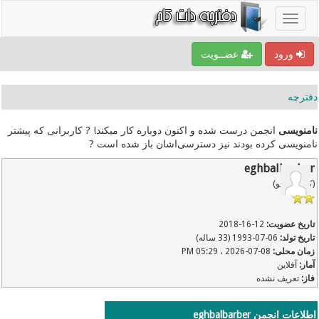
ورود
عضــویت
دفترچه
نامنویسی
انجمن درست شده و اکنون دوباره کار میکند! ? کاربرانی که پیشتر
نامنویسی کرده بودند نیز دسترسی‌اشان باز شده است ?
eghbalbarber
(کاربر عضو)
تاریخ عضویت:
12-16-2018
تاریخ تولد:
06-07-1993 (33 ساله)
زمان محلی:
08-07-2026 ، 05:29 PM
آمار:
آفلاین
فاز:
تعریف نشده
اطلاعات انجمن eghbalbarber