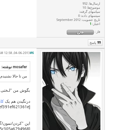
ارسال‌ها: 952
موضوع‌ها: 10
سپاسهای گرفته:
سپتسهای داده: 0
تاریخ عضویت: September 2012
اعتبار:
1
فاز :
پاسخ
04-06-2013, 12:58 AM
#6
mosafer نوشته:
من تا حالا نشنیدم
بگوش من "لـختی دِرنـگْ " بهتر از هر دو ئه. be بای
درنگیدن هم یک
کار
[anchor="pa3975f312cb404a94b8ef391ef621361e"]1][/anchor][/sup] کهنه:
این "کردن/نمون/گشت