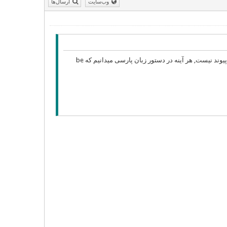
وب‌سایت
ارسال‌ها
«لختی بدرنگ» دربرابر «لختی درنگ کن» به گوش من بس خوش‌آواتر میاید که کوتاهی‌ اش هم در آن بی پیوند نیست, هر آینه در دستور زبان پارسی میدانیم که be