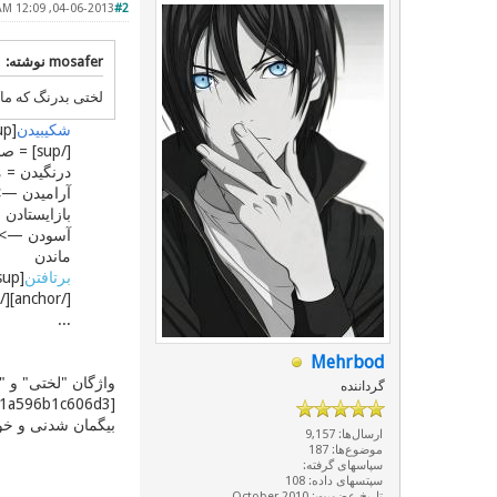
04-06-2013, 12:09 AM
#2
mosafer نوشته:
لختی بدرنگ که ما
شکیبیدن
[/sup] = صبر کردن
درنگیدن = 
آرامیدن —> 
بازایستادن
آسودن —> ل
ماندن
برتافتن
[/anchor][/sup]
...
Mehrbod
واژگان "لختی" و "
گرداننده
بیگمان شدنی و خو
ارسال‌ها: 9,157
موضوع‌ها: 187
سپاسهای گرفته:
سپتسهای داده: 108
تاریخ عضویت: October 2010