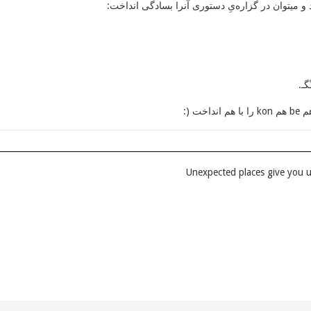
ْگـ.
اخت (: