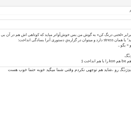
زاره‌یِ دستوری آنرا بسادگی انداخت:
 = بگو ..
ـْگـ.
داخت (:
 بدِرَنـْگـ رو ،شاید هم توجهی نکردم وقتی شما میگید خوبه حتما خوب هست