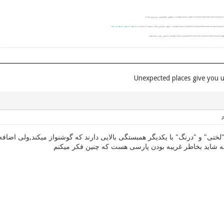
|| شکیفتن: شکیب کردن; صبر نمودن to wait
|| برتافتن: تحمل کردن;
to endure; to tolerate; to bear
Ϣiki-En
,
Ϣiki-En
,
Ϣiki-En
,
Dehxodâ
|| آمایش: ترکیب combination
لختی" و "درنگ" با یکدیگر همبستگی بالایی دارند که گوشنواز میکند,ولی اضاف
ته شاید بخاطر غریبه بودن پارسی هست که چنین فکر میکنم