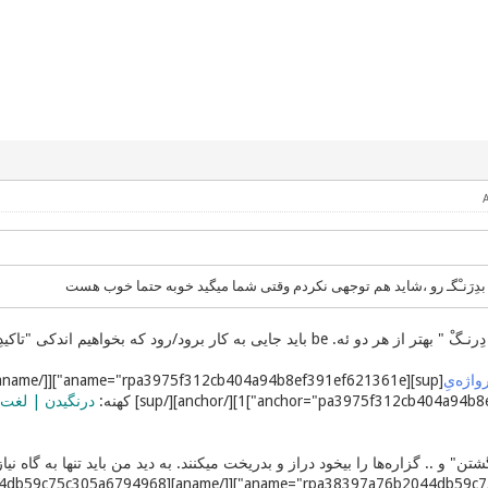
 بدِرَنـْگـ رو ،شاید هم توجهی نکردم وقتی شما میگید خوبه حتما خوب هست
د جایی به کار برود/رود که بخواهیم اندکی "تاکیدِ" افزوده کنیم/بکنیم.
واژه‌یِ
درنگیدن | لغت 
ن" و .. گزاره‌ها را بیخود دراز و بدریخت میکنند. به دید من باید تنها به گاه نیا