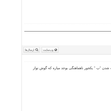
وب‌سایت
ارسال‌ها
ه شدن "ب " یکجور ناهماهنگی بوجد میاره که گوش نواز