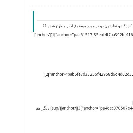
" کرد؟ + و نظرتون رو در مورد موضوع اخیر مطرح شده ؟؟
[sup][aname="rpaa61517f35ebf4f7aa392bf416df4431f"][[/aname][anchor="paa61517f35ebf4f7aa392bf416df4431f"]1][/anchor]
[sup][aname="rpab5fe7d33256f42958d6d4d02d32982e7"][[/aname][anchor="pab5fe7d33256f42958d6d4d02d32982e7"]2]
[
[aname="rpa4dec078507e4453781d1a596b1c606d3"][[/aname][anchor="pa4dec078507e4453781d1a596b1c606d3"]3][/anchor][/sup] دیگر هم