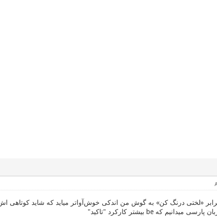
ابر «لختی درنگ کن» به گوش من اندکی خوش‌آواتر میاید که شاید کوتاهی‌ اش 
میدانیم که be بیشتر کارکرد "تاکید"