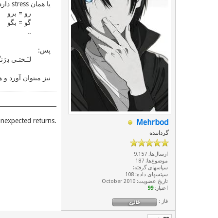
یا همان stress دارد و میتوان در گزاره‌یِ دستوری آنرا بسادگی انداخت:
رو = برو
گو = بگو
..
پس:
لـَـختـی دِرَنـ
نیز میتوان آورد و هم be هم kon را با هم اند
.Unexpected places give you unexpected returns
Mehrbod
گرداننده
ارسال‌ها: 9,157
موضوع‌ها: 187
سپاسهای گرفته:
سپتسهای داده: 108
تاریخ عضویت: October 2010
اعتبار:
99
فاز :