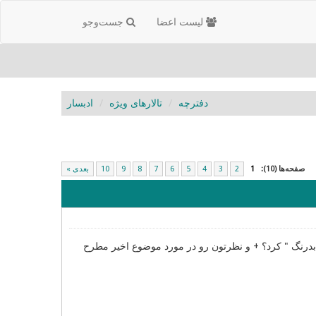
لیست اعضا
جست‌و‌جو
دفترچه
تالارهای ویژه
ادبسار
صفحه‌ها (10):
1
2
3
4
5
6
7
8
9
10
بعدی »
"بدرنگ " کرد؟ + و نظرتون رو در مورد موضوع اخیر مطرح