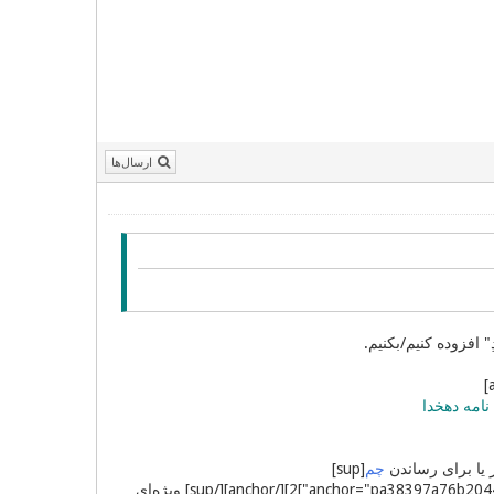
ارسال‌ها
[sup][aname="rpa3975f312cb404a94b8ef391ef621361e"][[/aname]
نامه دهخدا
ز یا برای رساندن
چم
[sup]
[aname="rpa38397a76b2044db59c75c305a6794968"][[/aname][anchor="pa38397a76b2044db59c75c305a6794968"]2][/anchor][/sup] ویژه‌ای