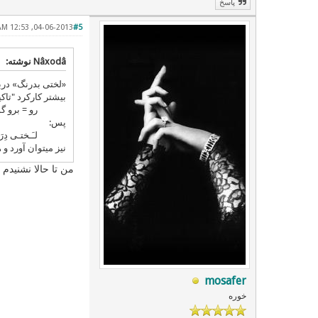
پاسخ
04-06-2013, 12:53 AM
#5
Nâxodâ نوشته:
بیشتر کارکرد "تاکید" یا همان stress دارد و میتوان در گ
رو = برو گو
پس:
لـَـختـی دِرَن
نیز میتوان آورد و هم be هم kon را با هم ان
من تا حالا نشنیدم
mosafer
خوره