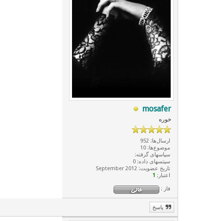
mosafer
خوره
ارسال‌ها: 952
موضوع‌ها: 10
سپاسهای گرفته:
سپتسهای داده: 0
تاریخ عضویت: September 2012
اعتبار:
1
فاز :
پاسخ