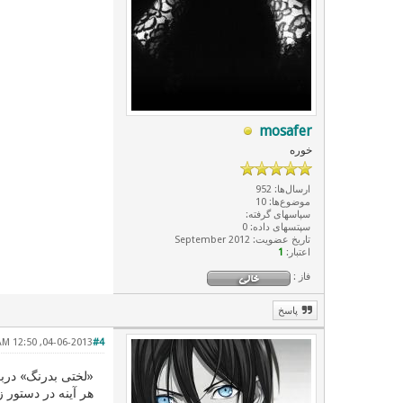
mosafer
خوره
ارسال‌ها: 952
موضوع‌ها: 10
سپاسهای گرفته:
سپتسهای داده: 0
تاریخ عضویت: September 2012
اعتبار:
1
فاز :
پاسخ
04-06-2013, 12:50 AM
#4
«لختی بدرنگ» دربر
هر آینه در دستور زبان پارسی 