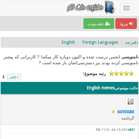
ورود
عضــویت
دفترچه
Foreign Languages
English
نامنویسی
انجمن درست شده و اکنون دوباره کار میکند! ? کاربرانی که پیشتر
نامنویسی کرده بودند نیز دسترسی‌اشان باز شده است ?
رتبه موضوع:
« قبلی
3
English memes
حالت موضوعی
sonixax
گرداننده
04-19-2014, 11:51 PM
#21