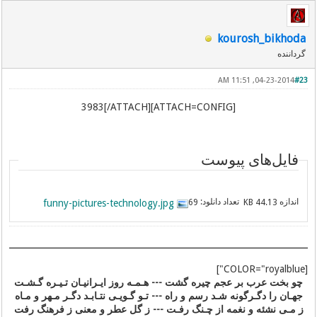
kourosh_bikhoda
گرداننده
04-23-2014, 11:51 AM
#23
[ATTACH=CONFIG]3983[/ATTACH]
فایل‌های پیوست
اندازه
تعداد دانلود:
funny-pictures-technology.jpg
69
44.13 KB
[COLOR="royalblue"]
چو بخت عرب بر عجم چیره گشت --- هـمـه روز ایـرانیـان تـیـره گـشـت
جهـان را دگـرگونه شـد رسم و راه --- تـو گـویـی نتـابـد دگـر مـهر و مـاه
ز مـی نشئه و نغمه از چـنگ رفـت --- ز گل عطر و معنی ز فرهنگ رفت