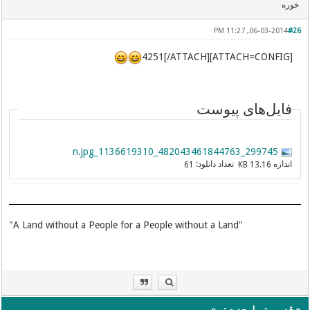
خوره
06-03-2014, 11:27 PM
#26
[ATTACH=CONFIG]4251[/ATTACH]
فایل‌های پیوست
299745_482043461844763_1136619310_n.jpg
اندازه
تعداد دانلود:
61
13.16 KB
"A Land without a People for a People without a Land"
«
قدیمی‌تر
|
جدید تر
»