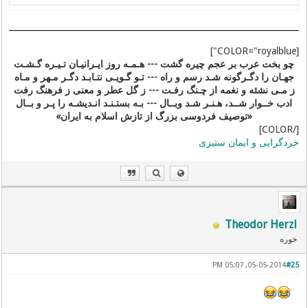
[COLOR="royalblue"]
چو بخت عرب بر عجم چیره گشت --- هـمـه روز ایـرانیـان تـیـره گـشـت
جهـان را دگـرگونه شـد رسم و راه --- تـو گـویـی نتـابـد دگـر مـهر و مـاه
ز مـی نشئه و نغمه از چـنگ رفـت --- ز گل عطر و معنی ز فرهنگ رفت
ادب خــوار شــد، هـنـر شـد وبــال --- بـه بستـنـد انـدیشـه را پـر و بــال
«توصیف فردوسی بزرگ از تازش اسلام به ایران»
[/COLOR]
خردگرایی و ایمان ستیزی
Theodor Herzl
خوره
05-05-2014, 05:07 PM
#25