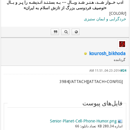
ادب خــوار شــد، هـنـر شـد وبــال --- بـه بستـنـد انـدیشـه را پـر و بــال
«توصیف فردوسی بزرگ از تازش اسلام به ایران»
[/COLOR]
خردگرایی و ایمان ستیزی
kourosh_bikhoda
گرداننده
04-23-2014, 11:51 AM
#24
[ATTACH=CONFIG]3984[/ATTACH]
فایل‌های پیوست
Senior-Planet-Cell-Phone-Humor.png
اندازه
تعداد دانلود:
66
280.34 KB