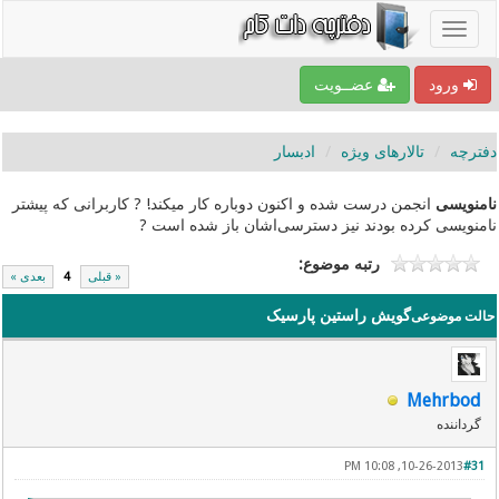
ورود
عضــویت
دفترچه
تالارهای ویژه
ادبسار
نامنویسی
انجمن درست شده و اکنون دوباره کار میکند! ? کاربرانی که پیشتر
نامنویسی کرده بودند نیز دسترسی‌اشان باز شده است ?
رتبه موضوع:
« قبلی
4
بعدی »
گویش راستین پارسیک
حالت موضوعی
Mehrbod
گرداننده
10-26-2013, 10:08 PM
#31