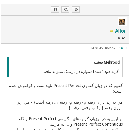
Alice
خوره
10-27-2013, 03:45 PM
#39
Mehrbod نوشته:
اگرنه خود [است] همواره در پارسیک میتواند بیافتد
گفتیم که در زبان گفتاری Present Perfect ناپیداست و فراموش شده
است:
من به زیر باران رفته‌ام {رفته‌ام، رفته‌ای، رفته است} = من زیر
بارون رفتم { رفتم، رفتی، رفته }
بر این‌پایه در ترزبان گزاره‌های انگلیسی Present Perfect و گاه
Present Perfect Continuous و ... به فارسی
از گذشته‌ی ساده بهره می‌گیریم. این کار شما هم در همین راستا