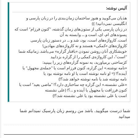
آلیس نوشته:
هذیان می‌گویید و هنوز ساختمان زمان‌بندی را در زبان پارسی و
انگلیسی نمی‌دانید! :))
در زبان پارسی یکی از ستون‌های زمان گذشته، "کنون فرزام" است که
پسوندهای ام، ای، است و ... وابسته به آن
است. کارواژه‌های است، بود، شد و ... در دستور زبان پارسی
کارواژه‌های «کمکی» هستند و نه کارواژه‌های مهادین!
خویشکاری آنان روشن نمودن «بافتار گزاره» می‌باشد. زمانیکه شما
"است"، این کارواژه‌ی کمکی را از گزاره بزدایید
کژساختی برمیاورید، به نمونه گزاره‌های زیر را ببینید:
«نامه نوشته.» این گزاره، کنون فرزام است یا "جمله‌‌ی مجهول" یا
آینده؟! (= او نامه نوشته است یا او نامه نوشته بود یا
نامه نوشته شد یا نامه نوشته خواهد شد؟!)
«علی نشسته.» این گزاره چه ساختاری دارد؟! "ماضی بعید" است یا
کنون فرزافت یا مجهول یا آینده و ...؟! (علی نشسته
است یا علی نشسته بود یا علی نشسته شد؟!)
شما درست میگویید. باشد من روسم زبان پارسیک نمیدانم شما
میدانید