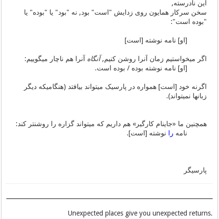
این نادرسته,
سخن سرکار همایون روی زدایش "است" بود, نه "بود" یا "بوده" یا
"بوده است":
[او] نامه نوشته [است]
اگر میخواستیم زمان آنرا روشن کنیم,
آنگاه
آنرا هم ناچار میگوییم:
[او] نامه نوشته بوده / بوده است.
اگرنه خود [است] همواره در پارسیک میتواند بیافتد (هنگامیکه دیگر
زبانها نمیتواند).
همچنین ما «جاینام کارگیر» هم داریم که میتواند گزاره را روشنتر کند:
نامه
را
نوشته [است].
پارسیگر
.Unexpected places give you unexpected returns