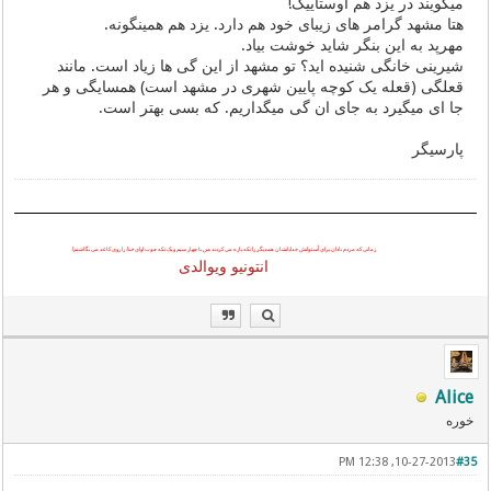
میگویند در یزد هم اوستاییک!
هتا مشهد گرامر های زیبای خود هم دارد. یزد هم همینگونه.
مهرپد به این بنگر شاید خوشت بیاد.
شیرینی خانگی شنیده اید؟ تو مشهد از این گی ها زیاد است. مانند
قعلگی (قعله یک کوچه پایین شهری در مشهد است) همسایگی و هر
جا ای میگیرد به جای ان گی میگداریم. که بسی بهتر است.
پارسیگر
زمانی که مردم نادان برای اُستوانش خدایانشان همدیگر را تکه پاره می کردند
من
با چهار سیم و یک تکه چوب اوای
خدا
را روی کاغذ می نگاشتم!
انتونیو ویوالدی
Alice
خوره
10-27-2013, 12:38 PM
#35