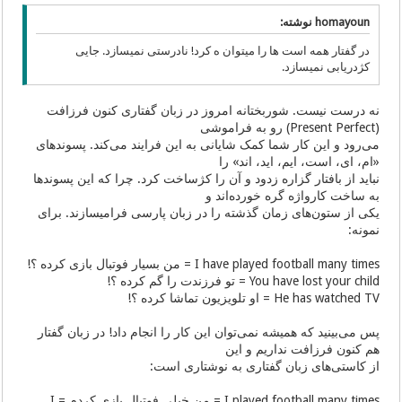
homayoun نوشته:
در گفتار همه است ها را میتوان ه کرد! نادرستی نمیسازد. جایی
کژدریابی نمیسازد.
نه درست نیست. شوربختانه امروز در زبان گفتاری کنون فرزافت
(Present Perfect) رو به فراموشی
می‌رود و این کار شما کمک شایانی به این فرایند می‌کند. پسوندهای
«ام، ای، است، ایم، اید، اند» را
نباید از بافتار گزاره زدود و آن را کژساخت کرد. چرا که این پسوندها
به ساخت کارواژه گره خورده‌اند و
یکی از ستون‌های زمان گذشته را در زبان پارسی فرامیسازند. برای
نمونه:
I have played football many times = من بسیار فوتبال بازی کرده ؟!
You have lost your child = تو فرزندت را گم کرده ؟!
He has watched TV = او تلویزیون تماشا کرده ؟!
پس می‌بینید که همیشه نمی‌توان این کار را انجام داد! در زبان گفتار
هم کنون فرزافت نداریم و این
از کاستی‌های زبان گفتاری به نوشتاری است:
I played football many times = من خیلی فوتبال بازی کردم = I