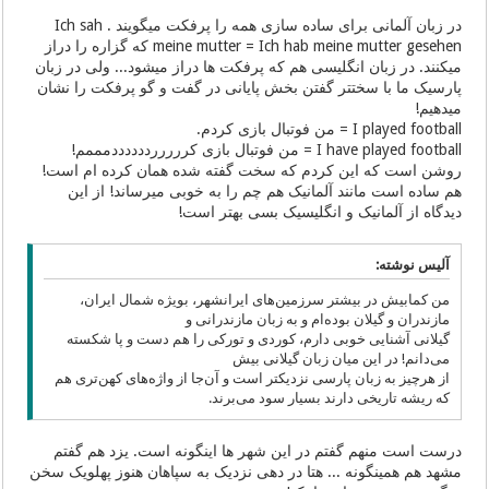
در زبان آلمانی برای ساده سازی همه را پرفکت میگویند . Ich sah
meine mutter = Ich hab meine mutter gesehen که گزاره را دراز
میکنند. در زبان انگلیسی هم که پرفکت ها دراز میشود... ولی در زبان
پارسیک ما با سختتر گفتن بخش پایانی در گفت و گو پرفکت را نشان
میدهیم!
I played football = من فوتبال بازی کردم.
I have played football = من فوتبال بازی کرررررددددددمممم!
روشن است که این کردم که سخت گفته شده همان کرده ام است!
هم ساده است مانند آلمانیک هم چم را به خوبی میرساند! از این
دیدگاه از آلمانیک و انگلیسیک بسی بهتر است!
آلیس نوشته:
من کمابیش در بیشتر سرزمین‌های ایرانشهر، بویژه شمال ایران،
مازندران و گیلان بوده‌ام و به زبان مازندرانی و
گیلانی آشنایی خوبی دارم، کوردی و تورکی را هم دست و پا شکسته
می‌دانم! در این میان زبان گیلانی بیش
از هرچیز به زبان پارسی نزدیکتر است و آن‌جا از واژه‌های کهن‌تری هم
که ریشه تاریخی دارند بسیار سود می‌برند.
درست است منهم گفتم در این شهر ها اینگونه است. یزد هم گفتم
مشهد هم همینگونه ... هتا در دهی نزدیک به سپاهان هنوز پهلویک سخن