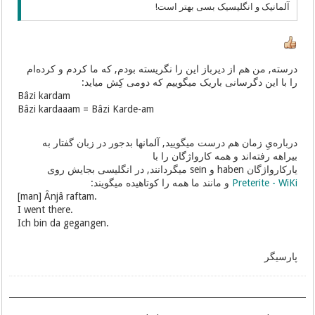
آلمانیک و انگلیسیک بسی بهتر است!
درسته, من هم از دیرباز این را نگریسته بودم, که ما کردم و کرده‌ام
را با این دگرسانی باریک میگوییم که دومی کِش میاید:
Bâzi kardam
Bâzi kardaaam = Bâzi Karde-am
درباره‌یِ زمان هم درست میگویید, آلمانها بدجور در زبان گفتار به
بیراهه رفته‌اند و همه کارواژگان را با
یارکارواژگان haben و sein میگردانند, در انگلیسی بجایش روی
Preterite - WiKi
و مانند ما همه را کوتاهیده میگویند:
[man] Ânjâ raftam.
I went there.
Ich bin da gegangen.
پارسیگر