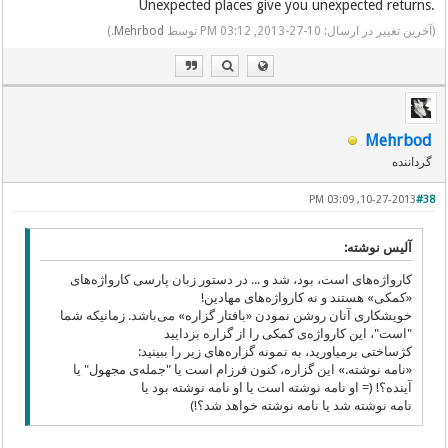
.Unexpected places give you unexpected returns
(آخرین تغییر در ارسال: 10-27-2013, 03:12 PM توسط
Mehrbod
.)
Mehrbod
گرداننده
10-27-2013, 03:09 PM
#38
آلیس نوشته:
کارواژه‌های است، بود، شد و ... در دستور زبان پارسی کارواژه‌های
«کمکی» هستند و نه کارواژه‌های مهادین!
خویشکاری آنان روشن نمودن «بافتار گزاره» می‌باشد. زمانیکه شما
"است"، این کارواژه‌ی کمکی را از گزاره بزدایید
کژساختی برمیاورید، به نمونه گزاره‌های زیر را ببینید:
«نامه نوشته.» این گزاره، کنون فرزام است یا "جمله‌‌ی مجهول" یا
آینده؟! (= او نامه نوشته است یا او نامه نوشته بود یا
نامه نوشته شد یا نامه نوشته خواهد شد؟!)