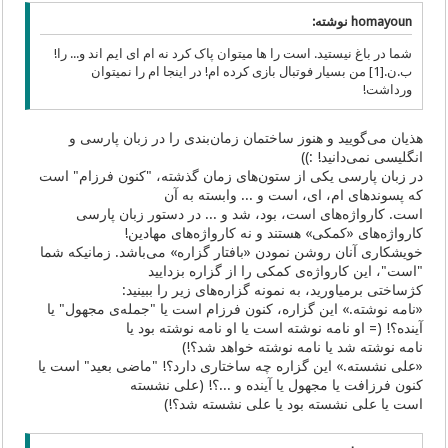
homayoun نوشته:
شما در باغ نیستید. است را ها میتوان پاک کرد نه ام ای ایم اند و... را!
ب.ن.[1] من بسیار فوتبال بازی کرده ام! در اینجا ام را نمیتوان
ورداشت!
هذیان می‌گویید و هنوز ساختمان زمان‌بندی را در زبان پارسی و
انگلیسی نمی‌دانید! :))
در زبان پارسی یکی از ستون‌های زمان گذشته، "کنون فرزام" است
که پسوندهای ام، ای، است و ... وابسته به آن
است. کارواژه‌های است، بود، شد و ... در دستور زبان پارسی
کارواژه‌های «کمکی» هستند و نه کارواژه‌های مهادین!
خویشکاری آنان روشن نمودن «بافتار گزاره» می‌باشد. زمانیکه شما
"است"، این کارواژه‌ی کمکی را از گزاره بزدایید
کژساختی برمیاورید، به نمونه گزاره‌های زیر را ببینید:
«نامه نوشته.» این گزاره، کنون فرزام است یا "جمله‌‌ی مجهول" یا
آینده؟! (= او نامه نوشته است یا او نامه نوشته بود یا
نامه نوشته شد یا نامه نوشته خواهد شد؟!)
«علی نشسته.» این گزاره چه ساختاری دارد؟! "ماضی بعید" است یا
کنون فرزافت یا مجهول یا آینده و ...؟! (علی نشسته
است یا علی نشسته بود یا علی نشسته شد؟!)