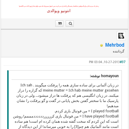
زمانی که مردم نادان برای اُستوانش خدایانشان همدیگر را تکه پاره می کردند
من
با چهار سیم و یک تکه چوب اوای
خدا
را روی کاغذ می نگاشتم!
انتونیو ویوالدی
Mehrbod
گرداننده
10-27-2013, 03:04 PM
#37
homayoun نوشته:
در زبان آلمانی برای ساده سازی همه را پرفکت میگویند . Ich sah
meine mutter = Ich hab meine mutter gesehen که گزاره را دراز
میکنند. در زبان انگلیسی هم که پرفکت ها دراز میشود... ولی در زبان
پارسیک ما با سختتر گفتن بخش پایانی در گفت و گو پرفکت را نشان
میدهیم!
I played football = من فوتبال بازی کردم.
I have played football = من فوتبال بازی کرررررددددددمممم! روشن
است که این کردم که سخت گفته شده همان کرده ام است! هم ساده
است مانند آلمانیک هم چم[3] را به خوبی میرساند! از این دیدگاه از