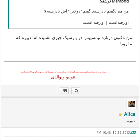
Mehrbod نوشته:
من هم نگفتم نادرسته, گفتم "دوختن" اش نادرسته (:
او رفته‌است | او رفته است.
من تاکنون درباره نیمسپیس در پارسیک چیزی نشنیده ام! دبیره که
نداریم!
زمانی که مردم نادان برای اُستوانش خدایانشان همدیگر را تکه پاره می کردند
من
با چهار سیم و یک تکه چوب اوای
خدا
را روی کاغذ می نگاشتم!
انتونیو ویوالدی
Alice
خوره
10-26-2013, 10:46 PM
#33