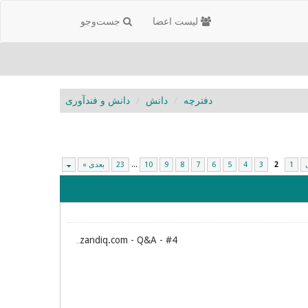
لیست اعضا
جست‌و‌جو
دفترچه
دانش
دانش و فندآوری
1
2
3
4
5
6
7
8
9
10
...
23
بعدی »
zandiq.com - Q&A - #4
Archive: