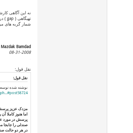
نه این آگاهی كارش
تهیگاهی ( gap ) در دانش من بشمار نمیرود، همانگونه كه دانستن
شمار گربه های مرل
Mazdak Bamdad
08-31-2008
پیک 162
نقل قول:
نقل قول:
نوشته شده توس
ph...#post58724
مزدک عزیز پرسشی 
اما هنوز کاملا آن 
پرسش در مورد عدم
صندلی را جابجا می
در هر دو حالت صن