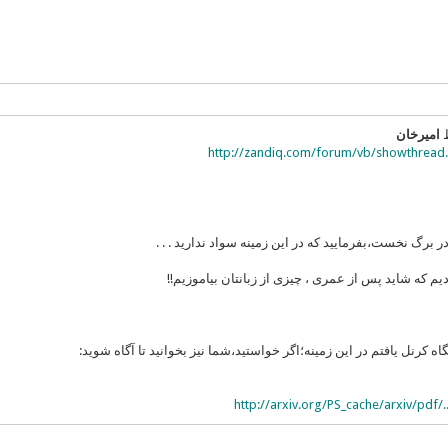
ط
امیرخان
http://zandiq.com/forum/vb/showthread.
رگ نخست،بفرمایید که در این زمینه سواد ندارید . . .
 که شاید پس از عمری ، چیزی از زبانتان بیاموزیم!!
ه کرنل یافتم در این زمینه؛اگر خواستید،شما نیز بخوانید تا آگاه شوید:
http://arxiv.org/PS_cache/arxiv/pdf/