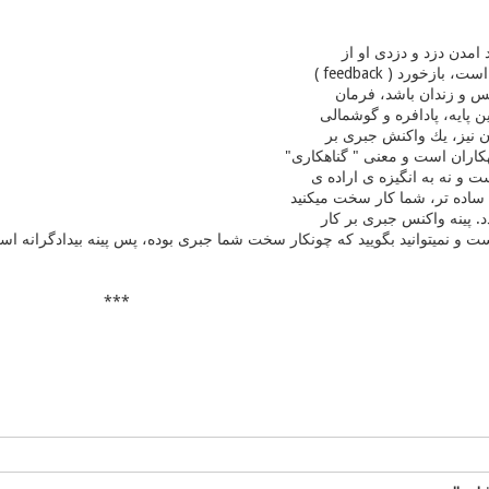
 امدن دزد و دزدی او از
ازخورد ( feedback )
س و زندان باشد، فرمان
ین پایه، پادافره و گوشمالی
ان نیز، یك واكنش جبری بر
كاران است و معنی " گناهكاری"
ت و نه به انگیزه ی اراده ی
م ساده تر، شما كار سخت میكنید
دد. پینه واكنس جبری بر كار
 نمیتوانید بگویید كه چونكار سخت شما جبری بوده، پس پینه بیدادگرانه اس
***