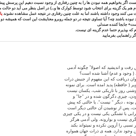
ت اگر بخواهیم همه نبودن ها را به چنین رفتاری از وجود نسبت دهیم این پرسش پی
 هم یک گزینه برای انتخاب شود توسط کوارک ها و...) در اصل بنظر می آید دو حالت 
ت می کنند وجود داشته باشند اما به علت چنین رفتاری در نتیجه عمل مشاهده نشوند
یا
 نبوده باشند چه؟ آیا تساوی نتیجه در دو جمله روبرو معنایشت این است که همیشه دو چ
+ جابجا کننده صندلی
 که بپذیرم حتما عدم گزینه ای نیست.
 راهنمایی بفرمایید
س رفت و اندیشید كه اصولا ً چگونه آدمی
ود ( وجود و عدم) آشنا شده است؟
وان دریافت كه این مفهوم از جنبش ذرات
یر ( حافظه) پدید امده است. برای نمونه
روشنی روز با تاریكی شب، یكسان نیست
ودن، چیزی دگرگون شده و در "جا" و
وده ، دیگر " نیست". یا حالتی كه پیش
، پس از نوشیدن آن حالتی دیگر است
ابی با تشنگی یكی نیست و در یكی چیزی
ری نیست و بوارونه. ولی آدمی هرگز
سبی را آروین نكرده و نمیتواند بكند
 وجود ندارد. همه ی ذرات جهان همواره