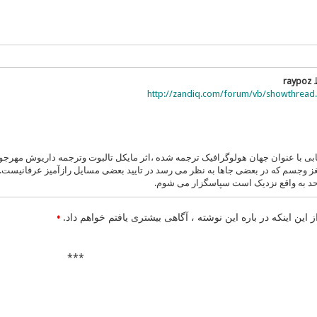
ط
raypoz
http://zandiq.com/forum/vb/showthread.
تابی با عنوان جهان هولوگرافیک ترجمه شده ،اثر مایکل تالبوت وترجمه داریوش مهرجو
غز وجسم که در بعضی جاها به نظر می رسد در تایید بعضی مسایل رازآمیز عرفانیست.
ه حد به واقع نزدیک است سپاسگزار می شوم.
این اینكه در باره این نوشته ، آگاهی بیشتری یافتم خواهم داد.
•
***