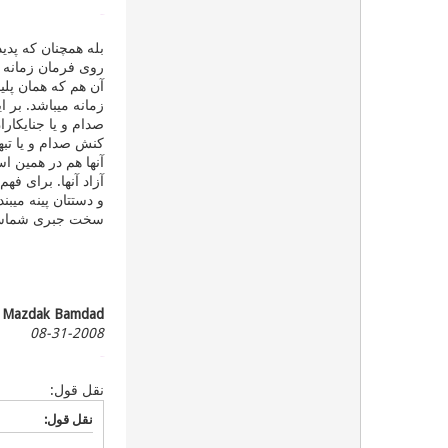
پیک 163
بله همچنان كه پدید
روی فرمان زمانه است، ب
آن هم كه همان پلی
زمانه میباشد. بر ا
صدام و یا جنایكار
كنش صدام و یا تبه
آنها هم در همین اس
آزاد آنها. برای فه
و دستتان پینه میبن
سخت جبری شماست و
Mazdak Bamdad
08-31-2008
پیک 164
نقل قول:
نقل قول: