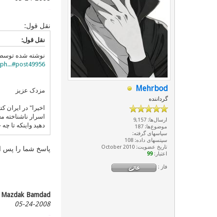
پیک 121
نقل قول:
نقل قول:
نوشته شده توس
ph...#post49956
Mehrbod
مزدک عزیز
گرداننده
اخیرا" در ایران ک
اسرار ناشناخته م
ارسال‌ها: 9,157
دهید واینکه تا چ
موضوع‌ها: 187
سپاسهای گرفته:
سپتسهای داده: 108
تاریخ عضویت: October 2010
پاسخ شما را پس از 
اعتبار:
99
فاز :
Mazdak Bamdad
05-24-2008
پیک 122