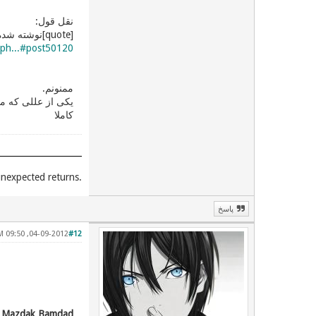
نقل قول:
[quote]نوشته شده توسط
.ph...#post50120
ممنونم.
یکی از عللی که من
کاملا
.Unexpected places give you unexpected returns
پاسخ
04-09-2012, 09:50 PM
#12
Mazdak Bamdad