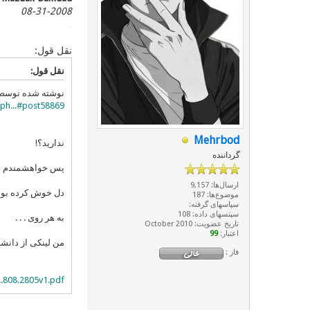
08-31-2008
پیک 161
نقل قول:
نقل قول:
نوشته شده توس
ph...#post58869
Mehrbod
ندارید؟!
گرداننده
پس خواهشمندم در ب
ارسال‌ها: 9,157
دل خوش کرده بودیم
موضوع‌ها: 187
سپاسهای گرفته:
سپتسهای داده: 108
به هر روی . . .
تاریخ عضویت: October 2010
اعتبار:
99
من لینکی از دانشگا
فاز :
...808.2805v1.pdf