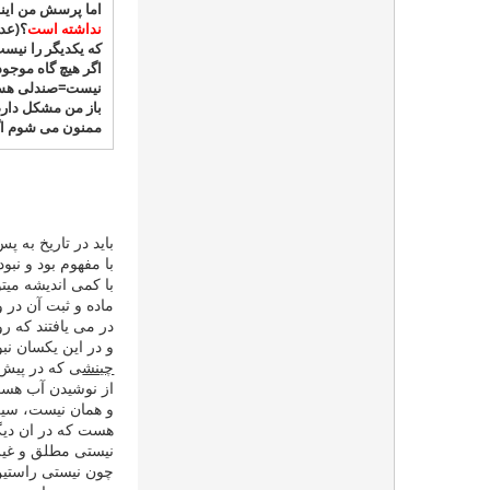
اما پرسش من اینس
نداشته است
؟(عدم
که یکدیگر را نیس
اگر هیچ گاه موجود
نیست=صندلی هست
باز من مشکل دارم
ممنون می شوم اگر
باید در تاریخ به پ
با مفهوم بود و نب
با كمی اندیشه میت
ماده و ثبت آن در و
در می یافتند كه 
و در این یكسان نب
چینش
ی كه در پیش ب
از نوشیدن آب هست
و همان نیست، سیر
هست كه در ان دیگ
نیستی مطلق و غیر ن
چون نیستی راستین