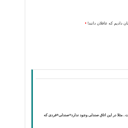
 دادیم كه عاقلان دانند!
•
 . مثلا در این اتاق صندلی وجود ندارد=صندلی+فردی که