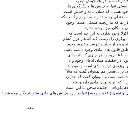
دارند، منتها در یك چینش دیگر.
یستی تنها به چینش ها و دگرگونی ها
ه خود هستی كه همان ماده و جنبش است.
 صندلی وجود ندارد، به این چم است كه
ذرات كه به ریخت صندلی است، وجود
ان و مكان ویژه وجود ندارد.
كولا وجود ندارد، به این چم است كه
 پیكری را درست كند كه هم خون آشام
ند و هم از صلیب بترسد و غیره، وجود
د طبق قانون های مادی وجود داشته باشد.
 و یا عدم وجود هر چیزی كه اثر مادی
د، در حقیقت همان ادعای وجود و یا
 ویژه ی ذرات مادی است و نمیتواند
. برای همین هم نمیتوان گفت كه مثلا ً
نداشته است و نمیتوان گفت كه خدایی
 ( كه اثر وجودی مادی دارد و مثلا
د). بكوتاهی، چكیده سخن ما این است
و نبودن ( عدم و وجود) تنها در باره ی
چینش های مادی میتوانند بكار برده شوند و
***