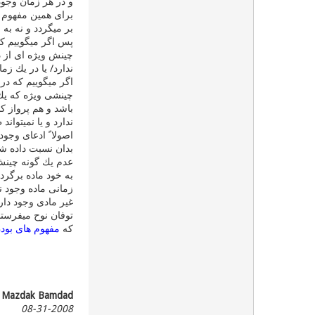
و در هر زمان وجود 
برای همین مفهوم ن
بر میگردد و نه ب
پس اگر میگوییم كه
چینش ویژه ای از 
ندارد/ یا در یك زم
اگر میگوییم كه درا
چینشی ویژه كه یك
باشد و هم پرواز ك
ندارد و یا نمیتوان
اصولا ً ادعای وجود
بدان نسبت داده شو
عدم یك گونه چینش
به خود ماده برگردد
زمانی ماده وجود 
غیر مادی وجود دارد
توفان نوح میفرست
كه
مفهوم های بودن 
Mazdak Bamdad
08-31-2008