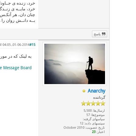
خرد، زنـده ی جــاود
خرد، مايــه ی زنــدگ
چنان دان، هر آنكـس 
بــه دانــش روان را 
پاسخ
01-06-2014, 04:05 PM
#15
یه لینک که در مور
ope Message Board
Anarchy
گرداننده
ارسال‌ها: 5,500
موضوع‌ها: 57
سپاسهای گرفته:
سپتسهای داده: 12
تاریخ عضویت: October 2010
اعتبار:
23