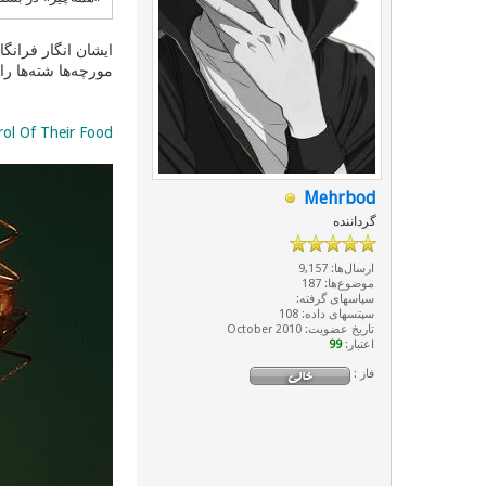
ایشان انگار فرانگا
مورچه‌ها شته‌ها را
rol Of Their Food
Mehrbod
گرداننده
ارسال‌ها: 9,157
موضوع‌ها: 187
سپاسهای گرفته:
سپتسهای داده: 108
تاریخ عضویت: October 2010
اعتبار:
99
فاز :