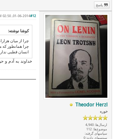
پاسخ
01-06-2014, 02:50 AM
#12
کوشا نوشته:
چرا از میان هزارا
چرا همانطور که 
انسان قطبی ندار
خداوند به آدم و حوا
Theodor Herzl
خوره
ارسال‌ها: 4,940
موضوع‌ها: 112
سپاسهای گرفته:
سپتسهای داده: 0