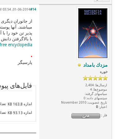
01-06-2014, 03:54 PM
#14
از جانوران دیگری جز 
میباشند. آنها پوس
پذیر تن خود را با
با بالاگرفتن دانش 
 free encyclopedia
•
پارسیگر
مزدك بامداد
خوره
فایل‌های پی
ارسال‌ها: 2,404
موضوع‌ها: 4
سپاسهای گرفته:
سپتسهای داده: 0
تاریخ عضویت: November 2010
اندازه
تعداد 
163.8 KB
اعتبار:
0
اندازه
تعداد 
93.13 KB
فاز :