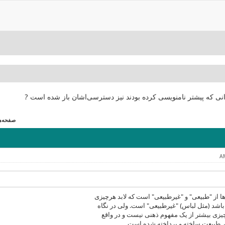
انی که پیشتر نامنویسی کرده بودند نیز دسترسی‌اشان باز شده است ?
صفحه‌ها (0
ا از "طبیعی" و "غیرطبیعی" است که لابد هرچیزی
شد (مثل لباس) "غیرطبیعی" است. ولی در نگاه
چیزی بیشتر از یک مفهوم ذهنی نیست و در واقع
ر طبیعت ساخته و پرداخته شده است.