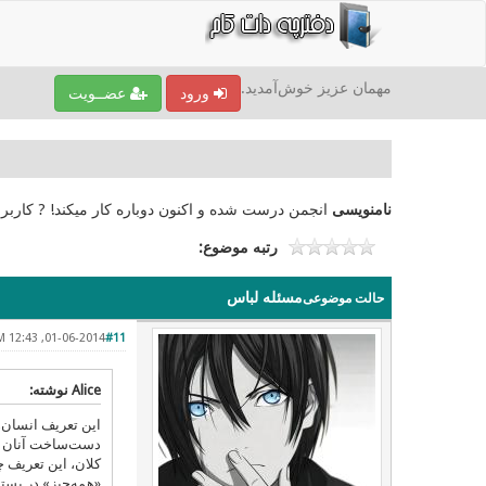
مهمان عزیز خوش‌آمدید.
ورود
عضــویت
نامنویسی
انجمن درست شده و اکنون دوباره کار میکند! ? کاربر
رتبه موضوع:
مسئله لباس
حالت موضوعی
01-06-2014, 12:43 AM
#11
Alice نوشته:
این تعریف انسان‌ه
دست‌ساخت آنان با
کلان، این تعریف 
«همه‌چیز» در بست