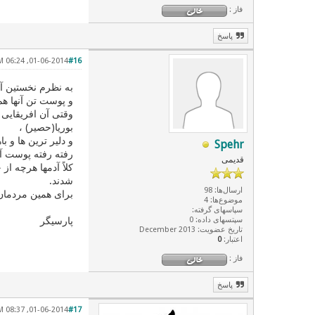
فاز :
پاسخ
01-06-2014, 06:24 PM
#16
به نظرم نخستین آدم
و پوست تن آنها هم
وقتی آن افریقایی 
بوریا(حصیر) ،
و دلیر ترین ها و ب
Spehr
رفته رفته پوست آن
قدیمی
شدند.
ارسال‌ها: 98
برای همین مردمان 
موضوع‌ها: 4
سپاسهای گرفته:
سپتسهای داده: 0
پارسیگر
تاریخ عضویت: December 2013
اعتبار:
0
فاز :
پاسخ
01-06-2014, 08:37 PM
#17