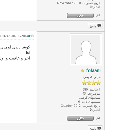
تاریخ عضویت: November 2010
اعتبار:
0
فاز :
پاسخ
01-06-2014, 06:42 AM
#13
کوشا دیدی اومدی ا
lol
آخر و عاقبت و اول
folaani
خیلی قدیمی
ارسال‌ها: 680
موضوع‌ها: 43
سپاسهای گرفته:
سپتسهای داده: 0
تاریخ عضویت: October 2012
اعتبار:
0
فاز :
پاسخ