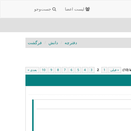
لیست اعضا
جست‌و‌جو
دفترچه
دانش
فرگشت
1):
« قبلی
1
2
3
4
5
6
7
8
9
10
بعدی »