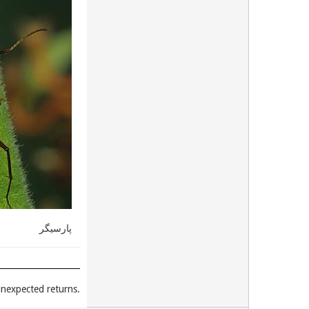
پارسیگر
.Unexpected places give you unexpected returns