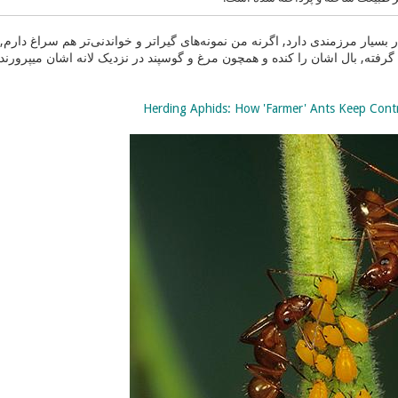
ر بسیار مرزمندی دارد, اگرنه من نمونه‌های گیراتر و خواندنی‌تر هم سراغ دارم,
 گرفته, بال اشان را کنده و همچون مرغ و گوسپند در نزدیک لانه اشان میپرورند/م
Herding Aphids: How 'Farmer' Ants Keep Cont