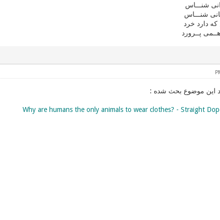
انی شنـــاس
انی شنـــاس
كه دارد خرد
هــمی پــرورد
د این موضوع بحث شده :
Why are humans the only animals to wear clothes? - Straight D