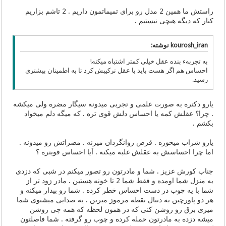
راستش ما همین 2 مدل رو برای تمیماتمون داریم . 2 تاشم بزاریم
کنار که دیگه هیچی نیستیم .
kourosh_iran نوشته:
به تجربهء بنده عقل خیلی کمتر اشتباه میکنه!
احساس هم اگر هست باید با عقل ترکیبش کرد تا به اطمینان بیشتری
رسید.
یارو دکتره به صورت علمی و تجربی میدونه سیگار مضره ولی میکشه
. چرا؟ عقلش کمه یا احساس دلش قوی تره . که میگه دلم میخواد
بکشم .
یارو شراب میخوره . قرص روانگردان میزنه . مضراتش رو میدونه .
اما چرا احساسش به عقلش غلبه میکنه . آیا احساس قویتره ؟
جناب کورش عزیز . شما و مادرتون رو تصور میکنم در شبی که دزدی
به منزل شما اومده و فقط شما 2 تا خونه هستین . مادر زود تر از
شما با یه چوب در دست احساس خطر کرده . شما رو بیدار میکنه و
هر دو پاورچین به دنبال نقطه مرموز میرین . یه صدایی میشنوی شما
میری برق رو روشن کنی که در همون لحظه که همه چی روشن
میشه دزده به مادرتون حمله کرده و چوب رو گرفته . شما فاصلتون