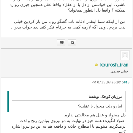
باشی . این خواستن از دل یا از عقل؟ واقعا عقل همچین چیزی رو رد
نمیکنه ؟ واقعا دل اینطور نمیخواد؟
من از اینکه شما اینقدر ادقانه باب گفتگو رو با من باز کردین خیلی
لذت بردم . ولی اگه لازمه کمی به حرفام فکر کنید بعد جواب بدین .
kourosh_iran
خیلی قدیمی
07-26-2015, 07:35 PM
#15
مرزبان کوچک نوشته:
اینا رو دلت میخواد یا عقلت؟
دل میخواد و عقل هم مخالفتی نداره.
اصولا انگیزهء همه چیز در نهایت به دو نیروی بنیادین رنج و لذت
برمیگرده. میتونیم با اصطلاح جاذبه و دافعه هم به این دو نیرو اشاره
کنیم.