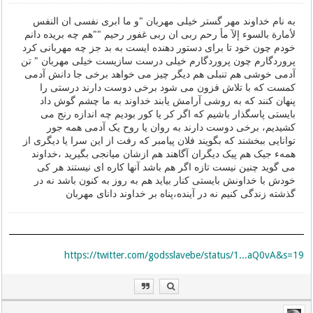
به نام خداوند مهر گستر خیلی مهربان "و ما ابری نفسی ان النفس
ﻷمارة بالسوء إﻵ مأ رحم ربی ان ربی غفور رحیم ""هم چه بریده دانم
خودم چون خود تا برای دستور دهنده ایست به بد جز چه مهربانی کرد
پروردگارم چون پروردگارم خیلی درست سازیست خیلی مهربان " تن
آدمی خوشی هم تنبلی هم دیگر چیز می خواهد برخی جا دانش آدمی
کمست که با تلاش فزون می شود برخی دوست دارند درستی را
پنهان کنند که به روشی آرامش یابند خداوند به ما چشم گوش داد
بایستی پاسگذار باشیم که اگر کر یا کور بودیم چه اندازه رنج می
کشیدیم، برخی دوست دارند به روان یا روح یک آدمی همه جور
توانایی ببخشند که بگویند فلان پیامبر که رفت از این سرا یا دیگری از
همهء جیک هم پیک دیگران آگاهند هم ازشان میانجی بگیرید ،خداوند
می گوید چنین نیست تازه اگر هم باشد آنها کاره ای نیستند هر کی
خودش با خداونش بایستی کنار بیاید هم به روز به کنون باشد نه در
گذشته زندگی کنیم نه در آینده،پناه بر خداوند دانای مهربان
https://twitter.com/godsslavebe/status/1...aQ0vA&s=19