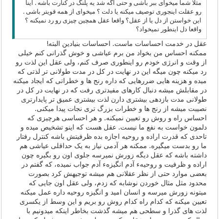
مثلا شما میخوای ببر باشی و حتی اگه شد یه پلنگ در کنارت باشه . اینا
رو عقلت اینجوری توصیف میکنه یا دلت ؟ میخوای از همه قویتر باشی .
این خواستن از دل یا از عقل؟ واقعا عقل همچین چیزی رو رد نمیکنه ؟
واقعا دل اینطور نمیخواد؟
عقل در خدمت احساسات ماست. احساسات بنیادین البته!
ممکنه احساس من بخواد من برم عیاشی و خوش گذرانی کنم خیلی
از وقت و انرژی خودم رو اینطوری صرف کنم، ولی عقل این لذت رو
رد میکنه چون میگه این در نهایت در کل در مدت طولانی تر لذتی که
میده و هزینه هایی ضررهایی که داره رنج ها و خطراتی که ایجاد میکنه
در مقابلش میشه دنبال کارهای مفیدتری رفت که در نهایت در کل در
طولانی مدت بازدهی بیشتری دارن لذت بیشتری عمیق تر پایدارتری
نصیبت میشه از رنج ها و خطرات بزرگ تری نجات پیدا میکنی.
احساس راه و روش رو تعیین نمیکنه. و هر احساسی هرچیزی که
دلمون خواست به نفع ما نیست. عقل هست که اینو تشخیص میده و
تاحدی که قدرت اراده و روحیه اجازه بده ظرفیتش باشه کنترل رفتار
ما رو بدست میگیره. ممکنه هر آدمی نیاز به یک حداقلی عیاشی هم
داشته باشه که عقل دیگه زورش نمیرسه جلوی اون رو بگیره چون
اراده و ظرفیت و روحیهء آدم انگیزهء آدم جواب نمیده، که گفتم در
بعضی موارد حتی از نظر عقلانی هم میشه توجیهش کرد بصورت
محدود مثل مثال خوردن نوشابه که زدم، ولی عقل اون جایی که
میتونه زورش میرسه و انسان امید و انگیزه روحیه داره عمل میکنه
تعیین میکنه که کدام راه کدام روش رو بریم و این وسط از یکسری
لذت های گذرا و سطحی هم میشه گذشت بخاطر اینکه میدونیم با