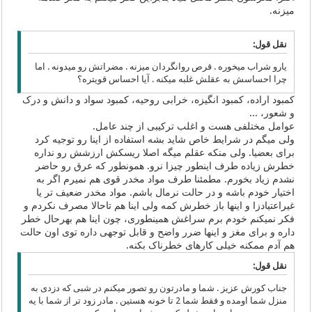
میزنه.
نقل قول:
یارو شراب میخوره . قرص روانگردان میزنه . مضراتش رو میدونه . اما
چرا احساسش به عقلش غلبه میکنه . آیا احساس قویتره؟
کمبود اراده، کمبود انگیزه، خرابی روحیه، کمبود سواد و دانش و درک
و شعور، ...
عوامل مختلفی هست و اغلب ترکیبی از چند عامل.
ولی میگم در شرایط خاص شاید بشه استفاده از اینا رو توجیه کرد
برای بعضیا. ولی منکه عقلم میگه اصلا ریسکش ارزشش رو نداره
خطرش زیاده طرف اینطور چیزا نرو. همونطور که عرق رو حاضر
نشدم زیاد بخورم. مطمئنا طرف مواد مخدر قوی هم نمیرم اگر به
اختیار خودم باشه و در حالت نرمال باشم. مواد مخدر ضعیف تر یا
غیراعتیادزا و اینها باز خطرش کمه ولی اینا هم تاحالا مصرف نکردم و
فکر نمیکنم خودم برم سراغش همینطوری، چون اینا هم بهرحال خطر
داره و برای مغز و اینها ضرر واضح و قابل توجهی داره توی اون حالت
هم آدم ممکنه خیلی کارهای خطرناک بکنه.
نقل قول:
جناب کورش عزیز . شما و مادرتون رو تصور میکنم در شبی که دزدی به
منزل شما اومده و فقط شما 2 تا خونه هستین . مادر زود تر از شما با یه