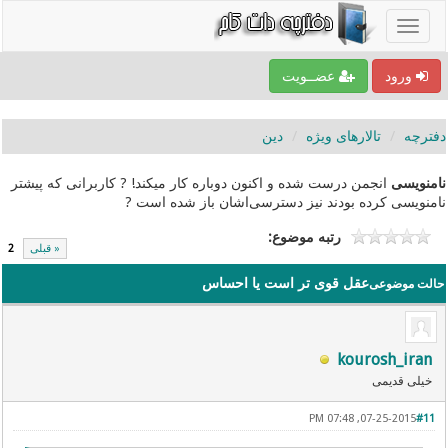
ورود
عضــویت
دفترچه
تالارهای ویژه
دین
نامنویسی
انجمن درست شده و اکنون دوباره کار میکند! ? کاربرانی که پیشتر
نامنویسی کرده بودند نیز دسترسی‌اشان باز شده است ?
رتبه موضوع:
« قبلی
2
عقل قوی تر است یا احساس
حالت موضوعی
kourosh_iran
خیلی قدیمی
07-25-2015, 07:48 PM
#11