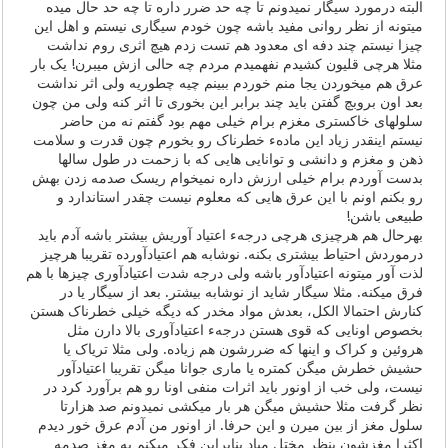
البته درمورد سیگار نمیدونم تا چه حد ضرر داره تا چه حد حال میده
میتونه از نظر روانی مفید باشه چون خودم سیگاری نیستم و اهل این
چیزا نیستم چند دفه ای معدود هم تست زدم هیچ اثری روم نداشت
مثلا هرچی قلیون کشیدم نفهمیدم مردم چه حالی ازش میبرن! یک بار
عرق هم میخوردن یجا منم خوردم ببینم چیه چطوریه ولی اثر نداشت
بعد اون بروبچ گفتن باید چند برابر این بخوری تا اثر کنه ولی من چون
سلولهای خاکستری مغزم برام خیلی مهم بود گفتم نه من حاضر
نیستم اینقدر زیاد این مادهء خطرناک رو بخورم چون قدرت و سلامت
ذهن و مغزم و دانشی و توانایی هایی که با زحمت در طول سالها
بدست آوردم برام خیلی ارزش داره نمیخوام ریسک صدمه زدن بهش
رو بکنم اونم با این عرق هایی که معلوم نیست چقدر استاندارد و
طبیعی باشن!
بهرحال هم هرچیزی هرچی درجهء اعتیاد آوریش بیشتر باشه آدم باید
درموردش احتیاط بیشتری بکنه. نوشابه هم اعتیادآورده تقریبا هرچیز
لذت آور میتونه اعتیادآور باشه ولی درجه شدت اعتیادآوری چیزها با هم
فرق میکنه. مثلا سیگار شاید از نوشابه بیشتر. بعد از سیگار یا در
کنارش احتمالا الکل، بعدش مواد مخدر که دیگه خیلی خطرناک هستن
بخصوص اونایی که قوی هستن درجهء اعتیادآوری بالا دارن مثل
هروئین و کراک و اینها که ضررشون هم زیاده. ولی مثلا تریاک یا
حشیش خطرش میگن کمتره یا ماری جوانا میگن تقریبا اعتیادآور
نیست، ولی خب از اونور باید اثرات منفی اونا رو هم برآورد کرد در
نظر گرفت مثلا حشیش میگن هر بار میکشی نمیدونم صد هزارتا
سلول مغز از بین میرن و این حرفا. از اونور من آدم عرق خور دیدم
اکثرا مغزشون بنظر مختل میاد بنابراین فکر میکنم به مغز صدمه