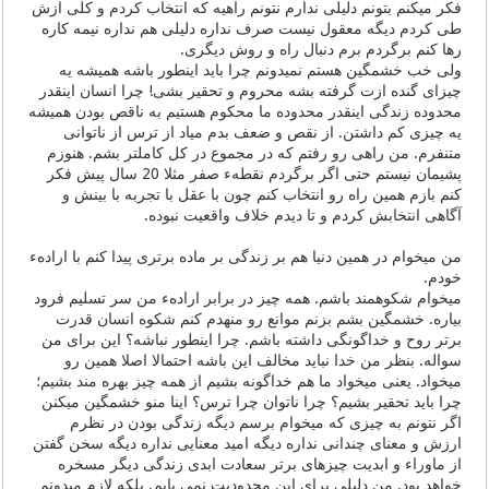
فکر میکنم بتونم دلیلی ندارم نتونم راهیه که انتخاب کردم و کلی ازش
طی کردم دیگه معقول نیست صرف نداره دلیلی هم نداره نیمه کاره
رها کنم برگردم برم دنبال راه و روش دیگری.
ولی خب خشمگین هستم نمیدونم چرا باید اینطور باشه همیشه یه
چیزای گنده ازت گرفته بشه محروم و تحقیر بشی! چرا انسان اینقدر
محدوده زندگی اینقدر محدوده ما محکوم هستیم به ناقص بودن همیشه
یه چیزی کم داشتن. از نقص و ضعف بدم میاد از ترس از ناتوانی
متنفرم. من راهی رو رفتم که در مجموع در کل کاملتر بشم. هنوزم
پشیمان نیستم حتی اگر برگردم نقطهء صفر مثلا 20 سال پیش فکر
کنم بازم همین راه رو انتخاب کنم چون با عقل با تجربه با بینش و
آگاهی انتخابش کردم و تا دیدم خلاف واقعیت نبوده.
من میخوام در همین دنیا هم بر زندگی بر ماده برتری پیدا کنم با ارادهء
خودم.
میخوام شکوهمند باشم. همه چیز در برابر ارادهء من سر تسلیم فرود
بیاره. خشمگین بشم بزنم موانع رو منهدم کنم شکوه انسان قدرت
برتر روح و خداگونگی داشته باشم. چرا اینطور نباشه؟ این برای من
سواله. بنظر من خدا نباید مخالف این باشه احتمالا اصلا همین رو
میخواد. یعنی میخواد ما هم خداگونه بشیم از همه چیز بهره مند بشیم؛
چرا باید تحقیر بشیم؟ چرا ناتوان چرا ترس؟ اینا منو خشمگین میکنن
اگر نتونم به چیزی که میخوام برسم دیگه زندگی بودن در نظرم
ارزش و معنای چندانی نداره دیگه امید معنایی نداره دیگه سخن گفتن
از ماوراء و ابدیت چیزهای برتر سعادت ابدی زندگی دیگر مسخره
خواهد بود. من دلیلی برای این محدودیت نمی یابم. بلکه لازم میدونم