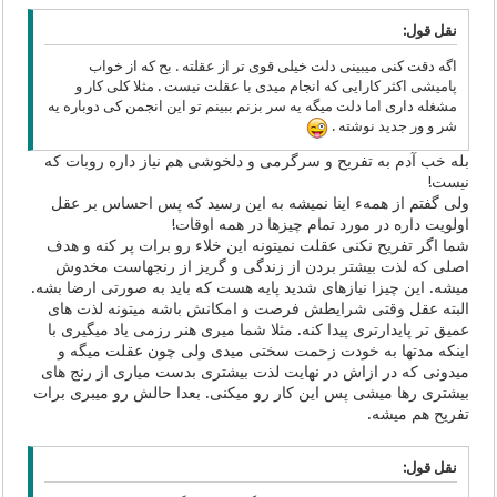
نقل قول:
اگه دقت کنی میبینی دلت خیلی قوی تر از عقلته . بح که از خواب
پامیشی اکثر کارایی که انجام میدی با عقلت نیست . مثلا کلی کار و
مشغله داری اما دلت میگه یه سر بزنم ببینم تو این انجمن کی دوباره یه
شر و ور جدید نوشته .
بله خب آدم به تفریح و سرگرمی و دلخوشی هم نیاز داره روبات که
نیست!
ولی گفتم از همهء اینا نمیشه به این رسید که پس احساس بر عقل
اولویت داره در مورد تمام چیزها در همه اوقات!
شما اگر تفریح نکنی عقلت نمیتونه این خلاء رو برات پر کنه و هدف
اصلی که لذت بیشتر بردن از زندگی و گریز از رنجهاست مخدوش
میشه. این چیزا نیازهای شدید پایه هست که باید به صورتی ارضا بشه.
البته عقل وقتی شرایطش فرصت و امکانش باشه میتونه لذت های
عمیق تر پایدارتری پیدا کنه. مثلا شما میری هنر رزمی یاد میگیری با
اینکه مدتها به خودت زحمت سختی میدی ولی چون عقلت میگه و
میدونی که در ازاش در نهایت لذت بیشتری بدست میاری از رنج های
بیشتری رها میشی پس این کار رو میکنی. بعدا حالش رو میبری برات
تفریح هم میشه.
نقل قول: