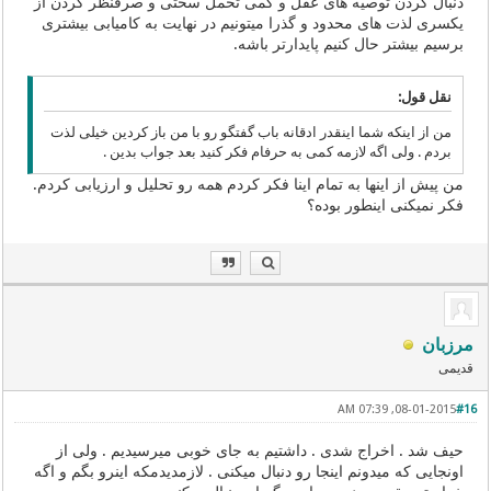
دنبال کردن توصیه های عقل و کمی تحمل سختی و صرفنظر کردن از
یکسری لذت های محدود و گذرا میتونیم در نهایت به کامیابی بیشتری
برسیم بیشتر حال کنیم پایدارتر باشه.
نقل قول:
من از اینکه شما اینقدر ادقانه باب گفتگو رو با من باز کردین خیلی لذت
بردم . ولی اگه لازمه کمی به حرفام فکر کنید بعد جواب بدین .
من پیش از اینها به تمام اینا فکر کردم همه رو تحلیل و ارزیابی کردم.
فکر نمیکنی اینطور بوده؟
مرزبان
قدیمی
08-01-2015, 07:39 AM
#16
حیف شد . اخراج شدی . داشتیم به جای خوبی میرسیدیم . ولی از
اونجایی که میدونم اینجا رو دنبال میکنی . لازمدیدمکه اینرو بگم و اگه