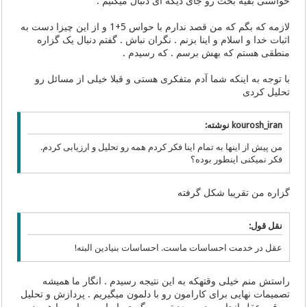
خواستی بقیه بحث رو جای دیگه ای دنبال میکنیم .
لازمه که بگم که من قصد ندارم با حواس 5+1 و از این چیزا دست به
اثبات خدا و اسلام و اینا بزنم . نگران نباش . گفتم دنبال یک گزاره
منطقی هستم که بهش برسم . که رسیدم .
با توجه به اینکه شما آدم متفکری هستی و قبلا خیلی از مسائل رو
تحلیل کردی
kourosh_iran نوشته:
من پیش از اینها به تمام اینا فکر کردم همه رو تحلیل و ارزیابی کردم.
فکر نمیکنی اینطور بوده؟
گزاره من تقریبا شکل گرفته
نقل قول:
عقل در خدمت احساسات ماست. احساسات بنیادین البته!
راستش منم خیلی وقتهکه به این نتیجه رسیدم . انگار ما همیشه
تصمیمات نهایی برای کارامون رو با دلمون میگیریم . پردازش و تحلیل
رو قوه عقل انجام میده و بعد تصمیم گیری با ماست . این ما همون