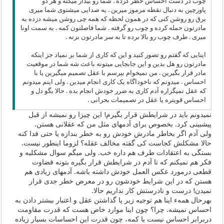
چوب در دست احساس خطر کرده . شما رو بیدار میکنه و هر دو
پاورچین به دنبال نقطه مرموز میرین . یه صدایی میشنوی شما میری
برق رو روشن کنی که در همون لحظه که همه چی روشن میشه دزده به
مادرتون حمله کرده و چوب رو گرفته . شما فاصلتون کمه . به سمت اونا
میری . طرف چوب رو بالا برده تا به سر مادرتون بزنه .
اینایی که گفتم رو تصور کنید و این که کاری از شما بر نمیاد جز اینکه
مادرتون رو هل بدین و این جابجایی میتونه باعث شه شما در موقعیت
مادر قرار بگیرین . من نمیخوام بپرسم با عقل تصمیم میگیرین یا با
احساس . میدونم که ناخوداگاه یک کاری انجام میدین . ولی اینم میدونم
که عقل نمیگزاره آدم کاری به ضرر خودش انجام بده . حالا بگو دل و
احساس قویتره یا عقل در تصمیمات بحرانی .
نمیدونم باید در شرایطش قرار بگیرم! این چیزا رو نمیشه از قبل
پیشبینی کرد. بخصوص برای آدمهای مثل من که عقلانی هستن.
ولی آدم اگر بخاطر مادرش خودش رو به خطر بندازه یا حتی فدا کنه
حالا مشکلش کجاست کی گفته مخالف عقله؟ لزوما اینطور نیست.
بستگی به اعتقادات طرف هم داره خب. ولی میگم سوال مشکلیه و
فکر هم نمیکنم که تا آدم در شرایطش قرار بگیره بتونه قضاوت
قطعی درمورد عکس العمل خودش داشته باشه. آدمهای زیادی هم
هستن که در این شرایط خودشون رو در معرض خطر جدی قرار
نمیدن! درست و نادرستش کار نداریم حالا.
بهرحال همهء اینا هم توجیه زیر پا گذاشتن عقل و اعتبار بیشتر دادن به
احساس نمیشه. چرا؟ چون اینا موارد خاص هست که قدرت مقاومت
دربرابر احساس نیست یا کمه، چون قدرت این احساسات بسیار زیاده