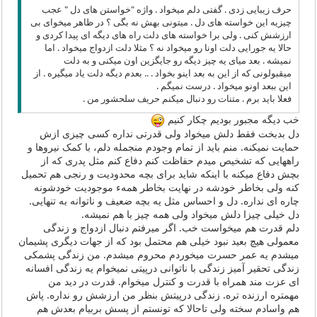
حرف زیبایی زدی . گفتی دلم میخواد . واژه "خواستن های دل " عجب
چیزیه این خواسته های دل . میتونی بهش نه بگی ؟ در ظاهر میخوای بی
ارزشش کنی . ولی برا خواسته های دلت راه های دیگه ای پیدا کردی و
حالا یه جورایی دلت اونا رو میخواد نه ؟ مثلا دلت ازدواج میخواد . اما
نمیشه . بعد میای یه چیز دیگه رو جایگزین اون میکنی و به دلت
میقبولونی که از این به بعد اینو بخواد . .. بعدم دیگه دلت یاد میگیره . از
این ببعد اونو میخواد . درست نمیگم .
فعلا باید برم . متنات رو دنبال میکنم حریف سلحشور من .
خب دیگه مجبور بودیم چکار کنیم
دل بدبخت فقط دلش میخواد ولی قدرتی نداره کسی چیزی ازش
حمایت نمیکنه. منم باید از تمام وجودم منجمله دلم، با کمک نیروها و
راههایی که تشخیص میدم حفاظت کنم دفاع کنم مثل پدری که از
بچش دفاع میکنه با اینکه شاید برای بچه محدودیت و رنجی هم تحمیل
کنه ولی بخاطر خودشه در نهایت بخاطر همهء موجودیت خودشونه
چاره ای نداره. دل و احساس مثل یه بچه ضعیف و ناتوانه به تنهایی.
دل خیلی چیزا دلش میخواد ولی همه چیز با هم نمیشه.
دلم قدرت هم میخواست خب. اگر میرفتم دنبال ازدواج و زندگی
معمولی هیچ بعید نبود خیلی هم محتمل بود که از جهات دیگری پشیمان
میشدم یه عمر حسرت میخوردم محروم میشدم. من زندگی پشمکی
زندگی تحقیر آمیز زندگی با ناتوانی درپیتی نمیخوام یه زندگی افسانه
ای عزت مند همراه با قدرت و کنترل میخوام. قدرت در دید من
مهمتره ارزنده تره. زندگی درپیتش بنظر من ارزشش رو نداره. پاش
هم واسادم سخته ولی تاحالا که تونستم از پسش بربیام بعدش هم