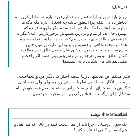
نقل قول:
جهان باید در برابر ارادهء من سر تسلیم فرود بیاره. نه بخاطر غرور، نه
بخاطر نادانی، بلکه چرا اینطور نباشه چه اشکالی داره مگه مگه ما
برترین مخلوق خدا مگر جانشین او نیستیم مگر ما رو نیافریده که
بهمون حال بده از تمام و برترین نعمتهاش برخوردارمون کنه؟ مگر به
خوشبختی مطلق ابدی نباید برسیم؟ به دید من ما هنر خدا هستیم ما
هدف و نتیجهء واقعی او هستیم و باید به این غایت برسیم. چنین
سرنوشت و غایت خودمون رو عین شان واقعی خالق قادر مطلق و
کمال مطلق میدونم. هرچه زودتر و سریعتر بهتر. ضمنا اگر راحت و
مفتی هم شد من اشکالی درش نمیبینم!!
فکر میکنم این صحبتهای زیبا نقطه اشتراک دیگر من و شماست .
در ضمن انگار یه جاهایی نظریات دینی رو میخوای ولی یه جاهای
دیگرش رو نمیخوای . اینم یه جورایی منطقیه . منم همینطورم . اما
مشکل جای دیگست . فعلا برگردیم سر صحبت خودمون .
shekaste.atlasi نوشته:
یک سوال دوستان：چرا باید از عقل تبعیت کنیم در حالی که هم عقل و
هم احساس گاهی اشتباه میکنن؟