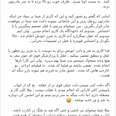
کمه . به سمت اونا میری . طرف چوب رو بالا برده تا به سر مادرتون
بزنه .
اینایی که گفتم رو تصور کنید و این که کاری از شما بر نمیاد جز اینکه
مادرتون رو هل بدین و این جابجایی میتونه باعث شه شما در موقعیت
مادر قرار بگیرین . من نمیخوام بپرسم با عقل تصمیم میگیرین یا با
احساس . میدونم که ناخوداگاه یک کاری انجام میدین . ولی اینم
میدونم که عقل نمیگزاره آدم کاری به ضرر خودش انجام بده . حالا
بگو دل و احساس قویتره یا عقل در تصمیمات بحرانی .
فدا کاری یه نفر و دادن جونش برای یه دوست یا یه عزیز رو چطور با
عقل و منطق تفصیر میکنید . عقل با پردازشگر قوی ای چون مغز به
هیچ وجه نمیخواد سیستم بدن شما بهم بریزه . ولی این کارا بارها
انجام شده . هیچی نباشه تو فیلما که شده . نه فیلمای ایرانی . تو
خارجی هاش که شده . عشق مادر به فرزند هم نمونه بارز دیگه ای
هست .
اگه دقت کنی میبینی دلت خیلی قوی تر از عقلته . بح که از خواب
پامیشی اکثر کارایی که انجام میدی با عقلت نیست . مثلا کلی کار و
مشغله داری اما دلت میگه یه سر بزنم ببینم تو این انجمن کی دوباره
یه شر و ور جدید نوشته .
مثلا شما میخوای ببر باشی و حتی اگه شد یه پلنگ در کنارت باشه .
اینا رو عقلت اینجوری توصیف میکنه یا دلت ؟ میخوای از همه قویتر