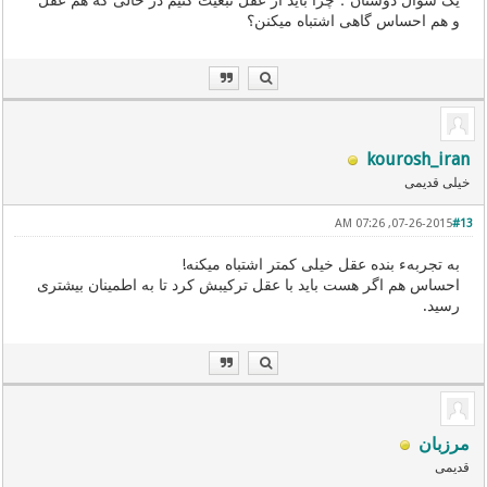
یک سوال دوستان：چرا باید از عقل تبعیت کنیم در حالی که هم عقل
و هم احساس گاهی اشتباه میکنن؟
kourosh_iran
خیلی قدیمی
07-26-2015, 07:26 AM
#13
به تجربهء بنده عقل خیلی کمتر اشتباه میکنه!
احساس هم اگر هست باید با عقل ترکیبش کرد تا به اطمینان بیشتری
رسید.
مرزبان
قدیمی