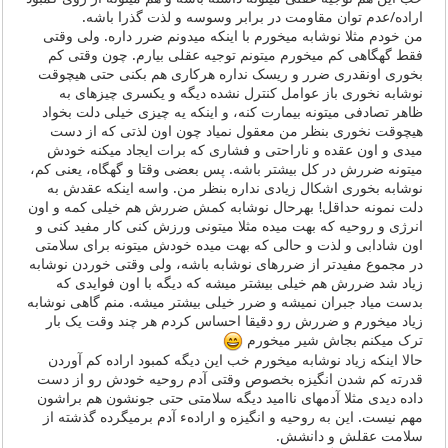
اراده/عدم توان مقاومت در برابر وسوسه و لذت گذرا باشه.
من خودم مثلا نوشابه میخورم با اینکه میدونم ضرر داره. ولی وقتی
فقط گهگاهی کم میخورم میتونم توجیه عقلی بیارم. چون وقتی کم
بخوری اونقدری ضرر و ریسک نداره هرکاری هم بکنی حتی هیچوقت
نوشابه نخوری باز عوامل کنترل نشده دیگه و یکسری چیزهای به
ظاهر تصادفی میتونه بیمارت کنه، و اینکه یه چیزی خیلی دلت بخواد
هیچوقت نخوری بنظر من معقول نمیاد چون اون لذتی که از دست
میدی و اون عقده و ناراحتی و فشاری که برات ایجاد میکنه خودش
میتونه ضررش در کل بیشتر باشه. پس بعضی وقتا و گهگاه، یعنی کم،
نوشابه بخوری اشکال زیادی نداره بنظر من. واسه اینکه عقدش به
دلت نمونه حداقل! بهرحال نوشابه کمش ضررش هم خیلی کمه و اون
انرژی و روحیه که بهت میده مثلا میتونی ورزش کنی کار مفید کنی و
اون شادابی و لذت و حالی که بهت میده خودش میتونه برای سلامتی
در مجموع مفیدتر از ضررهای نوشابه باشه، ولی وقتی خوردن نوشابه
زیاد شد ضررش هم خیلی بیشتر میشه که دیگه با اون فوایدی که
بدست میاد جبران نمیشه و ضرر خیلی بیشتر میشه. منم گاهی نوشابه
زیاد میخورم و ضررش رو دقیقا احساس کردم هر چند وقت یک بار
ترک میکنم بجاش شیر میخورم
حالا اینکه زیاد نوشابه میخورم خب این دیگه کمبود اراده کم آوردن
قدرته کم شدن انگیزه بخصوص وقتی آدم روحیه خودش رو از دست
داده دیدی مثلا آدمهای ناامید دیگه سلامتی حتی جونشون هم براشون
مهم نیست. این به روحیه و انگیزه و ارادهء آدم برمیگرده گذشته از
سلامت عقلش و دانشش.