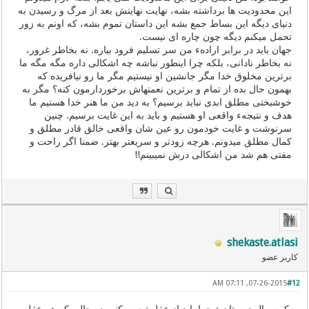
این محدودیت ها برداشته بشه، نهایت نهایتش بعد از مرگ و رسیدن به
دنیای دیگه این بساط جمع بشه این داستان تموم بشه، که اونم به زور
تحمل میکنم دیگه چون چاره ای نیست.
جهان باید در برابر ارادهء من سر تسلیم فرود بیاره. نه بخاطر غرور،
نه بخاطر نادانی، بلکه چرا اینطور نباشه چه اشکالی داره مگه مگه ما
برترین مخلوق خدا مگر جانشین او نیستیم مگر ما رو نیافریده که
بهمون حال بده از تمام و برترین نعمتهاش برخوردارمون کنه؟ مگر به
خوشبختی مطلق ابدی نباید برسیم؟ به دید من ما هنر خدا هستیم ما
هدف و نتیجهء واقعی او هستیم و باید به این غایت برسیم. چنین
سرنوشت و غایت خودمون رو عین شان واقعی خالق قادر مطلق و
کمال مطلق میدونم. هرچه زودتر و سریعتر بهتر. ضمنا اگر راحت و
مفتی هم شد من اشکالی درش نمیبینم!!
shekaste.atlasi
کاربر عضو
07-26-2015, 07:11 AM
#12