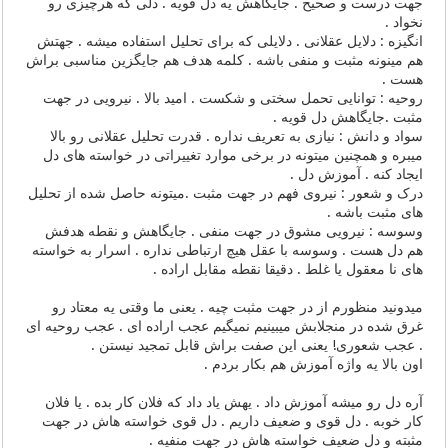
جهت درست و صحیح . جایگاهش یه دل قویه . دلی که هرچیزی رو
نخواد .
انگیزه : دلایل عقلانی . دلایلی که برای تحلیل استفاده میشه . جهتش
هم مینونه مثبت و منفی باشه . کلمه هدف هم جایگزین مناسبی براش
هست .
روحیه : توانایی تحمل سختی و شکست . امید بالا . نیرویی در جهت
مثبت .جایگاهش دل قویه .
سواد و دانش : نیازی به تعریف نداره . قدرت تحلیل عقلانی رو بالا
میبره و همچنین میتونه در برخی موارد تغییراتی در خواسته های دل
ایجاد کنه . آموزش دل .
درک و شعور : نیروی فهم در جهت مثبت .میتونه حاصل شده از تحلیل
های مثبت باشه .
وسوسه : نیرویی مشوق در جهت منفی . جایگاهش و نقطه هدفش
هم دل هست . وسوسه با عقل هیچ ارتباطی نداره . اسرار به خواسته
های نا معقول یا غلط . دقیقا نقطه مقابل اراده .
میدونید منظورم از در جهت مثبت چیه . یعنی ما وقتی یه معتاد رو
غرق شده در منجلابش میبینیم نمیگیم عجب اراده ای . عجب روحیه ای
. عجب شعوری! یعنی این صفت براش قابل تمجید نیستن .
اون بالا یه واژه آموزش هم بکار بردم .
آره دل رو میشه آموزش داد . یهش یاد داد که فلان کار بده . یا فلان
کار خوبه . دل قوی و ضعیف داریم . دل قوی خواسته هاش در جهت
مثبته و دل ضعیف خواسته هاش در جهت منفیه .