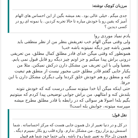
مرزبان کوچک نوشته:
جدی میگم . خیلی عالی بود . بعد میشه بگین از این احساس های الهام
آمیز که یقین رو با خودش میاره تا حالا تجربه کردین . یا نمونه ای رو در
کسی دیدین ؟
یادم نمیاد موردی رو!
ولی وقتی میگن الهام خب تعریفش بنظر من از نظر منطقی باید
همین باشه چیز دیگه نمیتونه باشه خب!
همونطور که وقتی میگن خدای قادر مطلق کمال مطلق، من تعریفی
درونی براش پیدا میکنم و جز اونم چیز دیگه رو قابل قبول نمی یابم.
بعضیا ولی با این تعریف من مشکل دارن درکش نمیکنن. مثلا من
یکبار جایی گفتم قادر مطلق حتی مجبور نیست از منطق هم تبعیت
کنه و منطق رو هم خودش خلق کرده! ولی دیگران مشکل دارن با این
حرفا.
حتی اینکه میگن آیا خدا میتونه سنگی درست کنه که خودش نتونه
بلندش کنه و امثالهم، من براش جوابی توضیحی پیدا کردم که میتونیم
بگیم بله! اصولا هر سوالی که در رابطه با قادر مطلق مطرح میشه
میپرسه میتونه، جوابش بله است!!
نقل قول:
در کل و در دنیا تعبیر از دل همون جایی هست که مرکز احساساته . شما
اسمش رو بزار روح . من مشکل ندارم . واژه قلب رو بکار نمیبرم دیگه .
همون دل حالا به تعبیر شما روح باشه . ولی حتما خود شما هم قبول