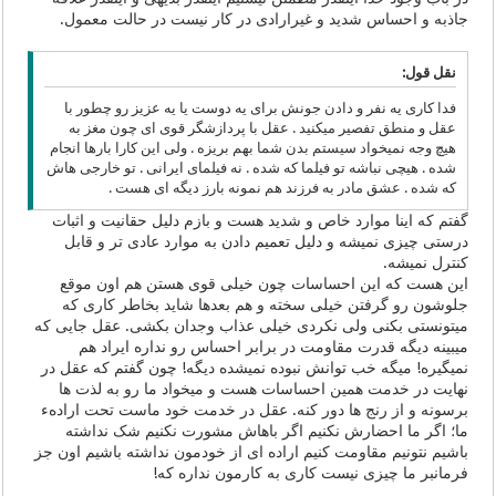
جاذبه و احساس شدید و غیرارادی در کار نیست در حالت معمول.
نقل قول:
فدا کاری یه نفر و دادن جونش برای یه دوست یا یه عزیز رو چطور با
عقل و منطق تفصیر میکنید . عقل با پردازشگر قوی ای چون مغز به
هیچ وجه نمیخواد سیستم بدن شما بهم بریزه . ولی این کارا بارها انجام
شده . هیچی نباشه تو فیلما که شده . نه فیلمای ایرانی . تو خارجی هاش
که شده . عشق مادر به فرزند هم نمونه بارز دیگه ای هست .
گفتم که اینا موارد خاص و شدید هست و بازم دلیل حقانیت و اثبات
درستی چیزی نمیشه و دلیل تعمیم دادن به موارد عادی تر و قابل
کنترل نمیشه.
این هست که این احساسات چون خیلی قوی هستن هم اون موقع
جلوشون رو گرفتن خیلی سخته و هم بعدها شاید بخاطر کاری که
میتونستی بکنی ولی نکردی خیلی عذاب وجدان بکشی. عقل جایی که
میبینه دیگه قدرت مقاومت در برابر احساس رو نداره ایراد هم
نمیگیره! میگه خب توانش نبوده نمیشده دیگه! چون گفتم که عقل در
نهایت در خدمت همین احساسات هست و میخواد ما رو به لذت ها
برسونه و از رنج ها دور کنه. عقل در خدمت خود ماست تحت ارادهء
ما؛ اگر ما احضارش نکنیم اگر باهاش مشورت نکنیم شک نداشته
باشیم نتونیم مقاومت کنیم اراده ای از خودمون نداشته باشیم اون جز
فرمانبر ما چیزی نیست کاری به کارمون نداره که!