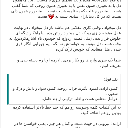
دل یا به تعبیری همون نفس یا به تعبیری همون روحی که شما گفتی
هست . منظورم قلب که یه تلمبه هست نیست . منظورم همون دلی
هست که در کل دنیادارای نمادی شبیه به
هست .
دل میخواد . وقتی کاری عقلانی هم نباشه باز دل میخواد . در نهایت
عقل میتونه چیزی رو که دل میخواد رو تن بده . یا راهکار دیگه ای
جلوش قرار بده . (مثل قضیه ازدواج که خودتون بالا اشارهکردین). یه
وقت هست دل میتونه به خواستش نه بگه . یه جورایی انگار قوی
شده . مثل معتادی که خودش ترک کرده .
شما یک سری واژه ها رو بکار بردی . لازمه اونا رم دسته بندی و
تعریف کنیم .
نقل قول:
کمبود اراده، کمبود انگیزه، خرابی روحیه، کمبود سواد و دانش و درک و
شعور، ...
عوامل مختلفی هست و اغلب ترکیبی از چند عامل.
به این کلمات کلمه وسوسه رو هم که چند خط بالاتر استفاده کرده
بودین رو هم اضافه کنید.
اراده : نیرویی در جهت مثبت و کمال هر چیز . یعنی خواستن ها در