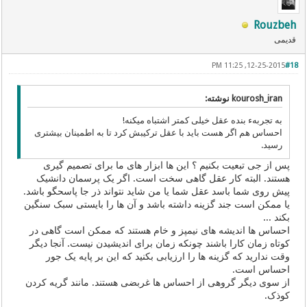
Rouzbeh
قدیمی
12-25-2015, 11:25 PM
#18
kourosh_iran نوشته:
به تجربهء بنده عقل خیلی کمتر اشتباه میکنه!
احساس هم اگر هست باید با عقل ترکیبش کرد تا به اطمینان بیشتری
رسید.
پس از جی تبعیت بکنیم ؟ این ها ابزار های ما برای تصمیم گیری
هستند. البته کار عقل گاهی سخت است. اگر یک پرسمان دانشیک
پیش روی شما باسد عقل شما یا من شاید نتواند ذر جا پاسحگو باشد.
یا ممکن است جند گزینه داشته باشد و آن ها را بایستی سبک سنگین
بکند ...
احساس ها اندیشه های نیمپز و خام هستند که ممکن است گاهی در
کوتاه زمان کارا باشند چونکه زمان برای اندیشیدن نیست. آنجا دیگر
وقت ندارید که گزینه ها را ارزیابی بکنید که این بر پایه یک جور
احساس است.
از سوی دیگر گروهی از احساس ها غربضی هستند. مانند گریه کردن
کوذک.