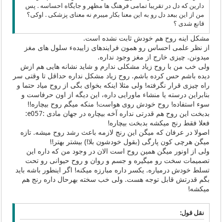
دارین که دل در تقریبا تمامی فرهنگ ها مظهر و جایگاه احساسه . پس
من از این ببعد دل رو به این معنا بکار میبرم نه معنای پزشکی . اوکی؟
قانع شدی ؟
مشکل اینه روح هم خودش ثابت نشده است.
از نظر علمی احساس رو همون فرایندهای زاییدهء سلول های مغز
میدونن. چیزی خارج از مغز وجود نداره.
ولی خب من با روح زیاد مشکلی ندارم و شاید نشانه هایی هم ازش
دیده باشم حس کرده باشم. روح زیاد مشکل نداره حداقل تا وقتی سر
راه چیزی قرار نگرفته! ولی مثلا اینکه بخوای بگی از روح میاد حتما و
بنابراین درسته یا منشاء ماورایی داره، این دیگه از اون حرفاست و
سوء استفاده! روح خودش روی هواست! منکه میگم روح بیچاره!!
بدبخت این روح هم قدرتی نداره آخه بیچاره در جهان مادی :e057:
فعلا فقط رنج میکشه بدبخت بیچاره!
اصولا در عرفان که میگن این رنج لازمه باعث رشد روح میشه. تازه
میگن هرچی کون پارگی (بقول خودشون بلا!) بیشتر بهتر!!
ولی از اونور میگن همین روح است الان در وجود من که داره این
تصمیمات سخت رو میگیره و جسم و روان و روح حیوانی رو تحت
تسلط خودش درمیاره. یکسر داره مبارزه میکنه! اگر اینطور باشه باید
بگم قدرتش قابل توجه هست. ولی خب سخته بهرحال داره رنج هم
میکشه!
نقل قول: