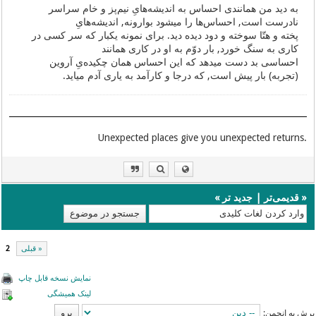
به دید من همانندی احساس به اندیشه‌هایِ نیم‌پز و خام سراسر
نادرست است, احساس‌ها را میشود بوارونه, اندیشه‌هایِ
پخته و هتّا سوخته و دود دیده دید. برای نمونه یکبار که سر کسی در
کاری به سنگ خورد, بار دوّم به او در کاری همانند
احساسی بد دست میدهد که این احساس همان چکیده‌یِ آروین
(تجربه) بار پیش است, که درجا و کارآمد به یاری آدم میاید.
.Unexpected places give you unexpected returns
«
قدیمی‌تر
|
جدید تر
»
« قبلی
2
نمایش نسخه قابل چاپ
لینک همیشگی
پرش به انجمن: