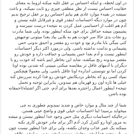
در اون لحظه، و اینکه احساس بر عقل غلبه میکنه لزوما به معنای
حقانیت احساس نیست از نظر منطقی چیزی رو ثابت نمیکنه، و باعث
نمیشه در بقیهء موارد عادی هم بیایم احساس رو بر عقل ترجیح بدیم
چون در موارد دیگه احساسات اینقدر قوی و غیرقابل غلبه نیستن و
آدم هم اغلب از احساسی عمل کردن به نتیجهء درست نمیرسه و
پشیمون میشه حداقل برای خود منکه اینطور بوده. ولی شما مادرت
رو نجات بدی حالا سر خودت هم یه بلایی بیاد بعدا میتونی توجیهش
کنی میگی بابا مادرم بود و خودت رو مقصر و احمق ندونی حس
پشیمانی و ندامت نداشته باشی. ولی درمورد اکثر دیگر احساسات
اینطور نیست و آدم بعدا حس پشیمانی و حماقت داره و خودش رو
مقصر میدونه رنج میکشه. شاید این بخاطر اینم باشه که خودت رو با
دیگران با آدمهای عاقل تر مقایسه میکنی میبینی که شدنی بوده اونا
کردن اما تو نتونستی اندازهء اونا عاقل باشی. ولی معمولا هیچکس
نمیاد کسی رو که بخاطر نزدیکانش خودش رو فدا کرده سرزنش کنه
خیلی ها تازه اون رو قهرمان هم میدونن، بنابراین توجیه و تحمل
نتیجهء اینطور اعمال راحتتره بعدها برای آدم، حتی اگر اشتباه/احمقانه
بوده باشن.
شما از چند مثال و موارد خاص و شدید نمیدونم چطوری به چی
میخواید برسید! اینا احساسات خیلی قوی و واضح عینی هستن.
درحالیکه احساسات دیگری مثل حس وجود خدا اینطور نیستن و میشه
به مرور اونا رو کنترل کرد. آدم اگر برای مادر خودش کاری نکنه
ممکنه یک عمر عذاب وجدان بکشه، ولی برای خدا اینطور نیست چون
در باب وجود خدا اینقدر مطمئن نیستیم اینقدر بدیهی و اینقدر علاقه