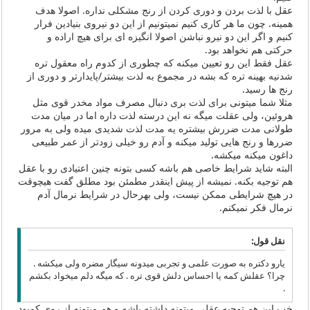
عقل با لذت بردن و دوری کردن از رنج مشکلی نداره. اصولا هدف
همینه. چون ما هر کاری کنیم نمیتونیم از این دو نیروی بنیادین فرار
کنیم و اگر این دو نیرو نباشن اصولا انگیزه ای برای هیچ اراده و
حرکتی هم نخواهد بود.
عقل فقط این رو تعیین میکنه که چطوری از کدوم راه معقول تره
شدنیه بهینه تره که بشه در مجموع به لذت بیشتر/پایدارتر و دوری از
رنج ها رسید.
مثلا شما میتونی برای لذت بری دنبال مصرف مواد مخدر قوی مثل
هروئین، ولی عقلت میگه نه این درسته لذت داره اما در میان مدت
طولانی مدت ضررش بیشتره یه مدت لذت شدیدی میده ولی به مرور
ضررها و رنج هایی تولید میکنه و آدم رو خیلی زودتر از عمر طبیعی
داغون میکنه میکشه.
البته شاید شرایط خاصی هم باشه کسی بتونه چنین اعتیادی رو با عقل
هم توجیه بکنه. نمیشه از پیش اینقدر مطمئن بود مطلق گفت هیچوقت
در هیچ شرایطی ممکن نیست، ولی بهرحال در شرایط نرمال آدم
نرمال فکر نمیکنم.
نقل قول:
یارو دکتره به صورت علمی و تجربی میدونه سیگار مضره ولی میکشه .
چرا؟ عقلش کمه یا احساس دلش قوی تره . که میگه دلم میخواد بکشم
.
خب این هم توجیه عقلی میتونه داشته باشه و هم میتونه از روی کمبود