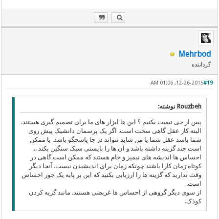
Mehrbod
گرداننده
12-26-2015, 01:06 AM
#19
Rouzbeh نوشته:
پس از جی تبعیت بکنیم ؟ این ها ابزار های ما برای تصمیم گیری هستند.
البته کار عقل گاهی سخت است. اگر یک پرسمان دانشیک پیش روی
شما باسد عقل شما یا من شاید نتواند ذر جا پاسحگو باشد. یا ممکن
است جند گزینه داشته باشد و آن ها را بایستی سبک سنگین بکند ...
احساس ها اندیشه های نیمپز و خام هستند که ممکن است گاهی در
کوتاه زمان کارا باشند چونکه زمان برای اندیشیدن نیست. آنجا دیگر
وقت ندارید که گزینه ها را ارزیابی بکنید که این بر پایه یک جور احساس
است.
از سوی دیگر گروهی از احساس ها غربضی هستند. مانند گریه کردن
کوذک.