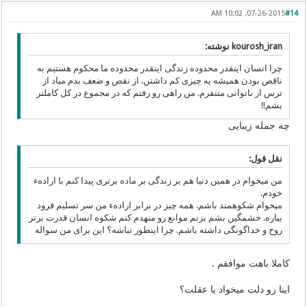
07-26-2015, 10:02 AM
#14
kourosh_iran نوشته:
چرا انسان اینقدر محدوده زندگی اینقدر محدوده ما محکوم هستیم به
ناقص بودن همیشه یه چیزی کم داشتن. از نقص و ضعف بدم میاد از
ترس از ناتوانی متنفرم. من راهی رو رفتم که در مجموع در کل کاملتر
بشم
!!
چه جمله زیبایی
نقل قول:
من میخوام در همین دنیا هم بر زندگی بر ماده برتری پیدا کنم با ارادهء
خودم.
میخوام شکوهمند باشم. همه چیز در برابر ارادهء من سر تسلیم فرود
بیاره. خشمگین بشم بزنم موانع رو منهدم کنم شکوه انسان قدرت برتر
روح و خداگونگی داشته باشم. چرا اینطور نباشه؟ این برای من سواله
کاملا باهت موافقم .
اینا رو دلت میخواد یا عقلت؟