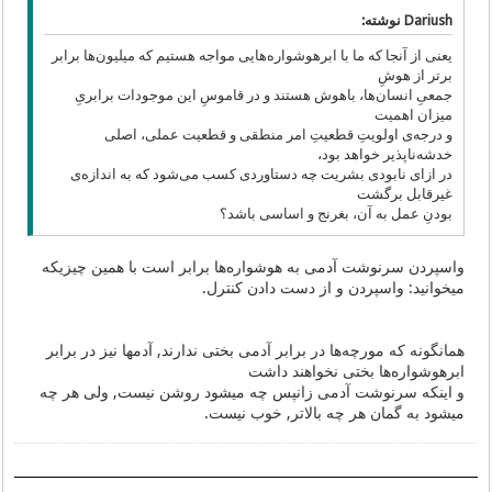
Dariush نوشته:
یعنی از آنجا که ما با ابرهوشواره‌هایی مواجه هستیم که میلیون‌ها برابر
برتر از هوشِ
جمعیِ انسان‌ها، باهوش هستند و در قاموسِ این موجودات برابریِ
میزان اهمیت
و درجه‌ی اولویتِ قطعیتِ امر منطقی و قطعیت عملی، اصلی
خدشه‌ناپذیر خواهد بود،
در ازای نابودی بشریت چه دستاوردی کسب می‌شود که به اندازه‌ی
غیرقابل برگشت
بودنِ عمل به آن، بغرنج و اساسی باشد؟
واسپردن سرنوشت آدمی به هوشواره‌ها برابر است با همین چیزیکه
میخوانید: واسپردن و از دست دادن کنترل.
همانگونه که مورچه‌ها در برابر آدمی بختی ندارند, آدمها نیز در برابر
ابرهوشواره‌ها بختی نخواهند داشت
و اینکه سرنوشت آدمی زانپس چه میشود روشن نیست, ولی هر چه
میشود به گمان هر چه بالاتر, خوب نیست.