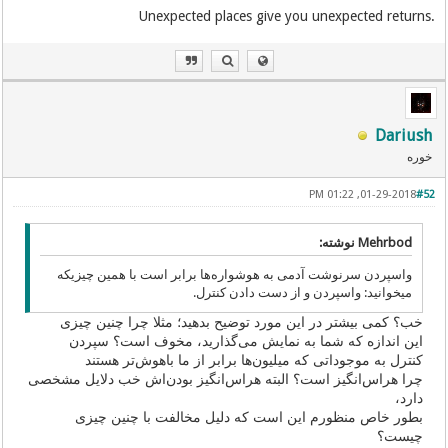
.Unexpected places give you unexpected returns
Dariush
خوره
01-29-2018, 01:22 PM
#52
Mehrbod نوشته:
واسپردن سرنوشت آدمی به هوشواره‌ها برابر است با همین چیزیکه
میخوانید: واسپردن و از دست دادن کنترل.
خب؟ کمی بیشتر در این مورد توضیح بدهید؛ مثلا چرا چنین چیزی
این اندازه که شما به نمایش می‌گذارید، مخوف است؟ سپردن
کنترل به موجوداتی که میلیون‌ها برابر از ما باهوش‌تر هستند
چرا هراس‌انگیز است؟ البته هراس‌انگیز بودن‌اش خب دلایل مشخصی
دارد،
بطور خاص منظورم این است که دلیل مخالفت با چنین چیزی
چیست؟