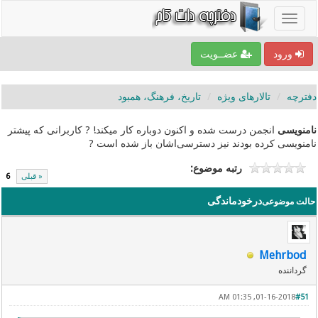
ورود
عضــویت
دفترچه
تالارهای ویژه
تاریخ، فرهنگ، همبود
نامنویسی
انجمن درست شده و اکنون دوباره کار میکند! ? کاربرانی که پیشتر
نامنویسی کرده بودند نیز دسترسی‌اشان باز شده است ?
رتبه موضوع:
« قبلی
6
درخودماندگی
حالت موضوعی
Mehrbod
گرداننده
01-16-2018, 01:35 AM
#51