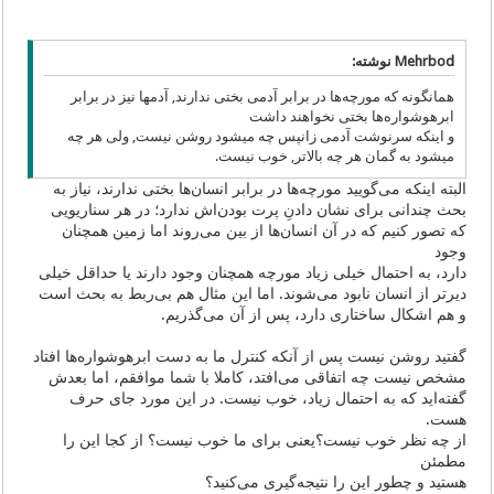
Mehrbod نوشته:
همانگونه که مورچه‌ها در برابر آدمی بختی ندارند, آدمها نیز در برابر
ابرهوشواره‌ها بختی نخواهند داشت
و اینکه سرنوشت آدمی زانپس چه میشود روشن نیست, ولی هر چه
میشود به گمان هر چه بالاتر, خوب نیست.
البته اینکه می‌گویید مورچه‌ها در برابر انسان‌ها بختی ندارند، نیاز به
بحث چندانی برای نشان دادنِ پرت بودن‌اش ندارد؛ در هر سناریویی
که تصور کنیم که در آن انسان‌ها از بین می‌روند اما زمین همچنان
وجود
دارد، به احتمال خیلی زیاد مورچه همچنان وجود دارند یا حداقل خیلی
دیرتر از انسان نابود می‌شوند. اما این مثال هم بی‌ربط به بحث است
و هم اشکال ساختاری دارد، پس از آن می‌گذریم.
گفتید روشن نیست پس از آنکه کنترل ما به دست ابرهوشواره‌ها افتاد
مشخص نیست چه اتفاقی می‌افتد، کاملا با شما موافقم، اما بعدش
گفته‌اید که به احتمال زیاد، خوب نیست. در این مورد جای حرف
هست.
از چه نظر خوب نیست؟یعنی برای ما خوب نیست؟ از کجا این را
مطمئن
هستید و چطور این را نتیجه‌گیری می‌کنید؟