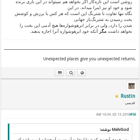
روشن است این تازه‌کار اگر بخواهد هم نمیتواند در این بازی برنده
شود و خود او نیز اینرا میداند. در این
نگاه تنها تفاوت با شترنگ این است که هر کس با برزش و کوشش
بخت رسیدن به شترنگ‌باز جهانی
شدن را دارد, ولی در برابر ابرهوشواره‌ها هیچ آدمی این بخت را
نخواهد داشت
مگر
آنکه خود ابرهوشواره آنرا اجازه بدهند.
.Unexpected places give you unexpected returns
Rustin
قدیمی
03-13-2018, 10:34 AM
#56
Mehrbod نوشته:
پس همه‌یِ آنچیزی که شما اینجا به آن دست آویخته‌اید این میباشد که