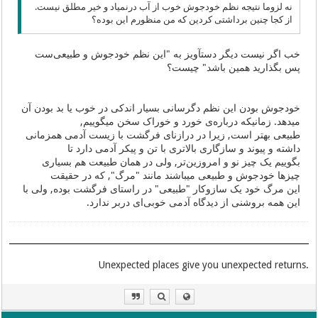
نه لزوما نتیجه نظم خودجوش خوب از آب درنمیاد و خیر مطلق نیست.
از کجا چنین برداشتی کردین که من منظورم این بوده؟
خب اگر نیست دیگر دستآویز به "این نظم خودجوش و طبیعی‌ست
پس بگذارید همین باشد" چیست؟
خودجوش بودن این نظم دگرسانی بسیار اندکی در خوب یا بد بودن آن
میدهد. زمانیکه درباره‌ی خورد و خوراک سخن میگوییم,
طبیعی بهتر است, زیرا در درازنای فرگشت با زیست آدمی همزمانی
داشته و پیوند و سازگاری بالاتری با تن و پیکر آدمی دارد تا
بگوییم یک چیز نو و امروزین‌تر, ولی در همان طبیعت هم بسیاری
چیزها خودجوش و طبیعی میباشند مانند "مرگ", که در حقیقت
این مرگ خود یک سازوکار "طبیعی" در راستای فرگشت بوده, ولی با
این همه بروشنی از دیدگاه آدمی خوبی‌ای دربر ندارد.
.Unexpected places give you unexpected returns