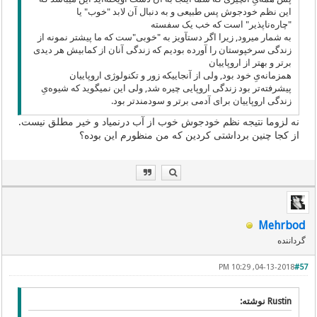
این نظم خودجوش پس طبیعی و به دنبال آن لابد "خوب" یا
"چاره‌ناپذیر" است که خب یک سفسته
به شمار میرود, زیرا اگر دستآویز به "خوبی"‌ست که ما پیشتر نمونه از
زندگی سرخپوستان را آورده بودیم که زندگی آنان از کمابیش هر دیدی
برتر و بهتر از اروپاییان
همزمانه‌یِ خود بود, ولی از آنجاییکه زور و تکنولوژی اروپاییان
پیشرفته‌تر بود زندگی اروپایی چیره شد, ولی این نمیگوید که شیوه‌یِ
زندگی اروپاییان برای آدمی برتر و سودمندتر بود.
نه لزوما نتیجه نظم خودجوش خوب از آب درنمیاد و خیر مطلق نیست.
از کجا چنین برداشتی کردین که من منظورم این بوده؟
Mehrbod
گرداننده
04-13-2018, 10:29 PM
#57
Rustin نوشته: