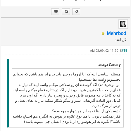
Mehrbod
گرداننده
02-11-2018, 02:09 AM
#55
Canary نوشته:
مسئله اساسی اینه که آیا لزوما دو چیز باید دربرابر هم باشن که بخوایم
بختشونو واسه بقا بسنجیم!
من نوعی(آدم) اگه گوسفندان رو سلاخی میکنم واسه اینه که نیاز به
غذای راحت با کمترین هزینه رو دارم اگه درختا رو قطع میکنم واسه اینه
که به کاغذ یا چه میدونم قایق و درب و پنجره نیاز دارم اگه اون مرد
قبایل دور افتاده آفریقایی شیر و پلنگو شکار میکنه نیاز به بقای نسل و
ترس از مرگ داره.
کدوم یکی از اینا تو یه ابر هوشواره موجوده؟
فکر نمیکنید نابودی نا هم نوع علاوه بر هوش به انگیزه هم احتیاج داشته
باشه؟انگیزه یه ابر هوشواره از نابودی انسان چی میتونه باشه؟