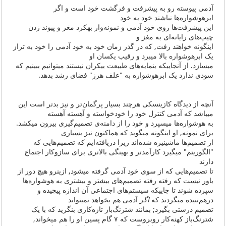
آدمی پیوسته رو به پیشرفت و فرگشت خود است و اگر
ابرهوشواره‌ها نباشند خود به خود
این پیشرفت‌ها روی خود آدمی و نمونه‌وار بهکرد مغز و پیوند زدن
چیپ‌های رایانه‌ای به مغز و
اینگونه خواهند رفت, که در گذر زمان خود به خود آدمی را خود به تراز
یک ابرهوشواره بالا میبرد و رقیب یکسان او
میسازد. از آنجاییکه بنمایه‌های طبیعت بیکران نیستند میتوانیم ببینیم که
سودی ندارد یک ابرهوشواره به "علف هرز" فضای رشد بدهد.
آنچه از دیدگاه کازینسکی هرچند بسیار پرگمان‌تر و نیز بدتر است این
میباشد که آدمی کنترل خود را خودخواسته و آهسته آهسته
به هوشواره‌ها میسپرد و خود را از دامنه‌ی تصمیم‌گیری بیرون میکشد.
برای نمونه, او اینگونه میگوید که هماکنون نیز بسیاری
از تصمیم‌ها ماشینیزه شده‌اند زیرا دریافته‌ایم که تصمیم‌هایی که
"الگوریتم" میگیرد کارآمدتر و بهینگی بالاتری برای سازوکار اجتماع
دارند
تا تصمیم‌هایی که از سوی خود آدمی گرفته میشود, ازینرو هیچ دور از
باور نیست که رفته رفته تصمیم‌های بیشتر و بیشتری به هوشواره‌ها
سپرده شوند تا جاییکه سیستم‌های اجتما‌عی آن اندازه پیچیده و
درهم‌تنیده میگردند که
اگر
آدمی هم بخواهد نمیتواند
تصمیم درستی بگیرد; بمانند شترنگ‌باز تازه‌کاری بنگرید که با یک
شترنگ‌باز کهنه‌کار روبروست که ۷ گام پسین او را هم میخواند,