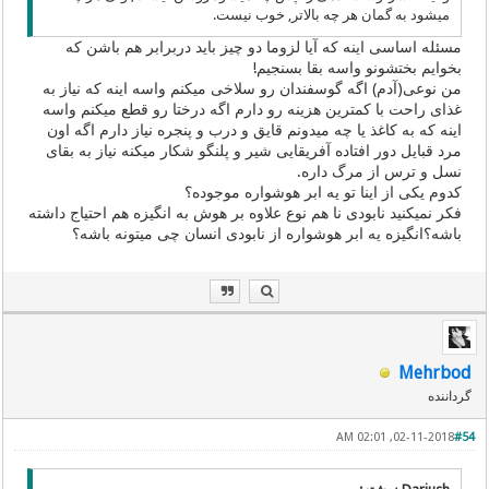
میشود به گمان هر چه بالاتر, خوب نیست.
مسئله اساسی اینه که آیا لزوما دو چیز باید دربرابر هم باشن که
بخوایم بختشونو واسه بقا بسنجیم!
من نوعی(آدم) اگه گوسفندان رو سلاخی میکنم واسه اینه که نیاز به
غذای راحت با کمترین هزینه رو دارم اگه درختا رو قطع میکنم واسه
اینه که به کاغذ یا چه میدونم قایق و درب و پنجره نیاز دارم اگه اون
مرد قبایل دور افتاده آفریقایی شیر و پلنگو شکار میکنه نیاز به بقای
نسل و ترس از مرگ داره.
کدوم یکی از اینا تو یه ابر هوشواره موجوده؟
فکر نمیکنید نابودی نا هم نوع علاوه بر هوش به انگیزه هم احتیاج داشته
باشه؟انگیزه یه ابر هوشواره از نابودی انسان چی میتونه باشه؟
Mehrbod
گرداننده
02-11-2018, 02:01 AM
#54