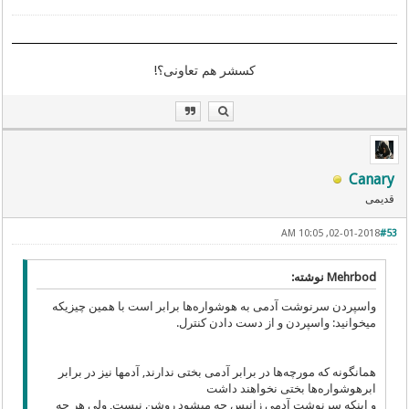
کسشر هم تعاونی؟!
Canary
قدیمی
02-01-2018, 10:05 AM
#53
Mehrbod نوشته:
واسپردن سرنوشت آدمی به هوشواره‌ها برابر است با همین چیزیکه
میخوانید: واسپردن و از دست دادن کنترل.
همانگونه که مورچه‌ها در برابر آدمی بختی ندارند, آدمها نیز در برابر
ابرهوشواره‌ها بختی نخواهند داشت
و اینکه سرنوشت آدمی زانپس چه میشود روشن نیست, ولی هر چه