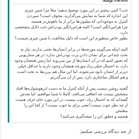
Dariush نوشته:
خب؟ کمی بیشتر در این مورد توضیح بدهید؛ مثلا چرا چنین چیزی
این اندازه که شما به نمایش می‌گذارید، مخوف است؟ سپردن
کنترل به موجوداتی که میلیون‌ها برابر از ما باهوش‌تر هستند
چرا هراس‌انگیز است؟ البته هراس‌انگیز بودن‌اش خب دلایل مشخصی
دارد،
بطور خاص منظورم این است که دلیل مخالفت با چنین چیزی چیست؟
البته اینکه می‌گویید مورچه‌ها در برابر انسان‌ها بختی ندارند، نیاز به
بحث چندانی برای نشان دادنِ پرت بودن‌اش ندارد؛ در هر سناریویی
که تصور کنیم که در آن انسان‌ها از بین می‌روند اما زمین همچنان وجود
دارد، به احتمال خیلی زیاد مورچه همچنان وجود دارند یا حداقل خیلی
دیرتر از انسان نابود می‌شوند. اما این مثال هم بی‌ربط به بحث است
و هم اشکال ساختاری دارد، پس از آن می‌گذریم.
گفتید روشن نیست پس از آنکه کنترل ما به دست ابرهوشواره‌ها افتاد
مشخص نیست چه اتفاقی می‌افتد، کاملا با شما موافقم، اما بعدش
گفته‌اید که به احتمال زیاد، خوب نیست. در این مورد جای حرف هست.
از چه نظر خوب نیست؟یعنی برای ما خوب نیست؟ از کجا این را
مطمئن
هستید و چطور این را نتیجه‌گیری می‌کنید؟
از چند دیدگاه بررسی میکنیم: