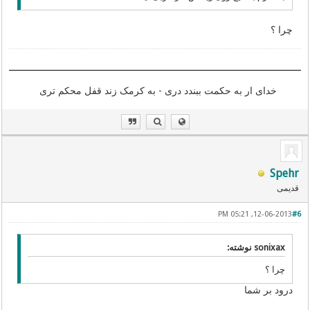
چرا ؟
خدای ار به حکمت ببندد دری - به کرمک زند قفل محکم تری
Spehr
قدیمی
12-06-2013, 05:21 PM
#6
sonixax نوشته:
چرا ؟
درود بر شما