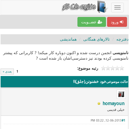
ورود
عضــویت
دفترچه
تالارهای همگانی
هماندیشی
نامنویسی
انجمن درست شده و اکنون دوباره کار میکند! ? کاربرانی که پیشتر
نامنویسی کرده بودند نیز دسترسی‌اشان باز شده است ?
رتبه موضوع:
1
بعدی »
خود خشنوتن(جلق)!!
حالت موضوعی
homayoun
خیلی قدیمی
12-06-2013, 03:22 PM
#1