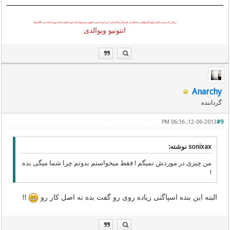
زمانی که مردم نادان برای اُستوانش خدایانشان همدیگر را تکه پاره می کردند
من
با چهار سیم و یک تکه چوب اوای
خدا
را روی کاغذ می نگاشتم!
انتونیو ویوالدی
Anarchy
گرداننده
12-06-2013, 06:36 PM
#9
sonixax نوشته:
من چیزی در موردش نمیگم ! فقط میخواستم بدونم چرا شما میگی بده
!
البته این بنده اسپاگتی زیاده روی رو گفت بده نه اصل کار رو
!!