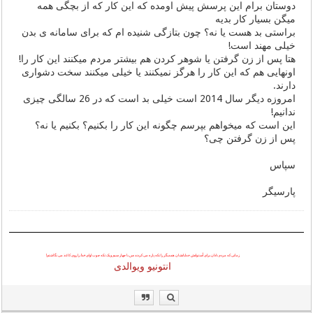
دوستان برام این پرسش پیش اومده که این کار که از بچگی همه
میگن بسیار کار بدیه
براستی بد هست یا نه؟ چون بتازگی شنیده ام که برای سامانه ی بدن
خیلی مهند است!
هتا پس از زن گرفتن یا شوهر کردن هم بیشتر مردم میکنند این کار را!
اونهایی هم که این کار را هرگز نمیکنند یا خیلی میکنند سخت دشواری
دارند.
امروزه دیگر سال 2014 است خیلی بد است که در 26 سالگی چیزی
ندانیم!
این است که میخواهم بپرسم چگونه این کار را بکنیم؟ بکنیم یا نه؟
پس از زن گرفتن چی؟
سپاس
پارسیگر
زمانی که مردم نادان برای اُستوانش خدایانشان همدیگر را تکه پاره می کردند
من
با چهار سیم و یک تکه چوب اوای
خدا
را روی کاغذ می نگاشتم!
انتونیو ویوالدی