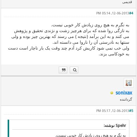
قدیمی
12-06-2013, 05:14 PM
#4
به نگرم به هیچ روی زیادش کار خوبی نیست.
به تازگی روا شده که برای هرچیز زشت و نژندی تحقیق و پژوهش
می کنند و به این برآمد (نتیجه ) می رسند که بهترین چیز بوده و ولی
سنتها به نادرستی آن را ناروا می دانسته اند.
ولی خب نمی شود کاریش کرد آدم چند وقت یک بار ناچار است دست
به خودکامی بزند.
sonixax
گرداننده
12-06-2013, 05:17 PM
#5
Spehr نوشته:
به نگرم به هیچ روی زیادش کار خوبی نیست.