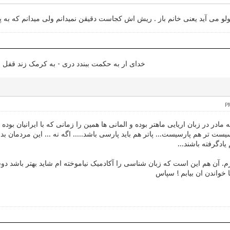
ولو می آید یعنی خانم باز . ریش اش کجاست دقیقن نمیدانم ولی میدانم که به
خدای ار به حکمت ببندد دری - به کرمک زند قف
 مادر در زبان اریایی ماهتر بوده و المانی ها همین را زمانی که با ایرانیان بود
سیست تر هم پارسیست... پاتر هم باید پارسی باشد..... اگه نه ... این مردمان ب
 یادگرفته باشند...
. آن هم این است که زبان شناسی را آکادمیک نیاموخته ام شاید بهتر باشد دوس
 خواندن ان بیابم ! سپاس