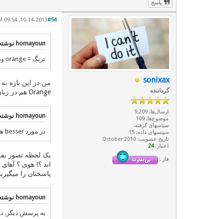
پاسخ
10-14-2013, 09:54 PM
#54
homayoun نوشته:
ترنگ = orange ود نارنج هم میوه دیگریست.
sonixax
من در این باره به 
گرداننده
Orange هم در زبان انگلیسی یا آلمانی فقط اشاره به نام میوه نیست اشاره به رنگ هم هست که در پارسی ما آن را نارنجی میدانیم .
ارسال‌ها: 9,209
homayoun نوشته:
موضوع‌ها: 109
سپاسهای گرفته:
در مورد besser هم میاندیشد از پارسی به آلمانی نرفته و المانیزه نشده؟ یا برادر خواهر مادر پدر bruder mutter vater schwester .
سپتسهای داده: 15
تاریخ عضویت: October 2010
اعتبار:
24
یک لحظه تصور بفرما
فاز :
اند ؟! هوی ؟ آهای 
پاسختان را میگیرید
homayoun نوشته:
یه پرسش دیگر. در 