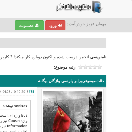
مهمان عزیز خوش‌آمدید.
ورود
عضــویت
نامنویسی
انجمن درست شده و اکنون دوباره کار میکند! ? کاربر
رتبه موضوع:
برابر پارسی واژگان بیگانه
حالت موضوعی
10-10-2013, 04:25 PM
#51
sonixax نوشته:
Bus واژه ای است با ریشه لاتین : Omnibus
واژه Cousin نیز ریشه لاتین دارد : consobrinus
Information نیز ریشه لاتین دارد : Informatio
Ski نیز اسم است و اصلن اختراعش از فرانسه و در پاریس بوده و نمیشود نامش را گذاشت واژه وارداتی آلمانیزه شده .