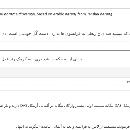
ase
pomme d'orenge
), based on Arabic
nāranj
, from Persian
nārang
که میبینید صدای ج ربطی به فرانسوی ها ندارد . دست گُل خودمان است :دی
خدای ار به حکمت ببندد دری - به کرمک زند قف
 هم نه تمامشان ! به طور مثال :
فرمودید مستقیم از لاتین به فرانسه و بعد به آلمانی نیامده ! بنگرید به اینها :