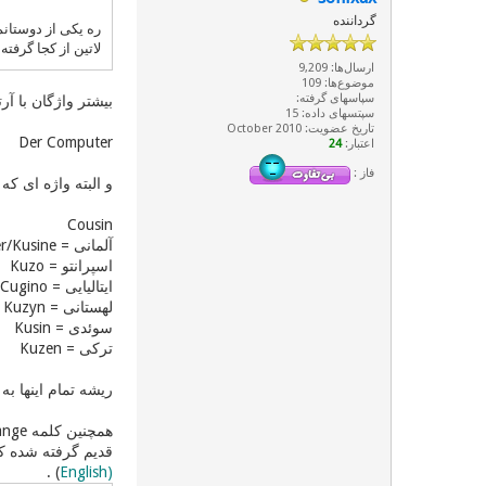
گرداننده
لاتین از کجا گرفته؟ از کارد پارسی؟ ایا orange از فرانسه امده که 
ارسال‌ها: 9,209
موضوع‌ها: 109
سپاسهای گرفته:
بیشتر واژگان با آرتیکل DAS بیگانه نیستند ! ولی بیشتر واژگان بیگانه در آلمانی آرتیکل DAS دارند و باز هم
سپتسهای داده: 15
تاریخ عضویت: October 2010
Der Computer
اعتبار:
24
فاز :
و البته واژه ای که 
Cousin
آلمانی = Vetter/Kusine
اسپرانتو = Kuzo
ایتالیایی = Cugino
لهستانی = Kuzyn
سوئدی = Kusin
ترکی = Kuzen
ریشه تمام اینها به
قدیم گرفته شده که
) .
English)