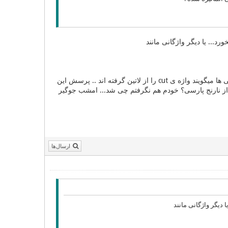
ره یکی از دوستانم که خود المانی ود گفت بیشتر واژگان با ارتیکل das المانی نیستند. خود انگلیسی ها میگویند واژه ی cut را از لاتین گرفته اند .. پرسش این
پارسی؟ ایا orange از فرانسه امده که g سدای ژ میدهد؟ یا از نارنج پارسی؟ خودم هم نگرفتم چی شد... امشب جوگیر
ارسال‌ها