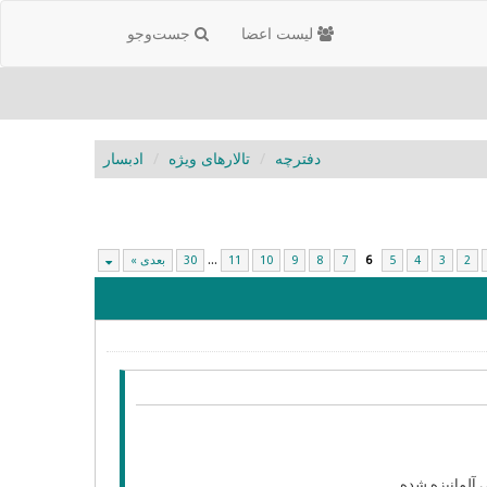
لیست اعضا
جست‌و‌جو
دفترچه
تالارهای ویژه
ادبسار
2
3
4
5
6
7
8
9
10
11
...
30
بعدی »