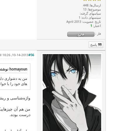
ارسال‌ها: 448
موضوع‌ها: 13
سپاسهای گرفته:
سپتسهای داده: 1
تاریخ عضویت: April 2013
اعتبار:
1
فاز :
پاسخ
10-14-2013, 10:26 PM
#56
homayoun نوشته:
های خود را با خوا
واژه‌شناسی و ریشه
من هم آن چیزهاییکه
درست بوده.