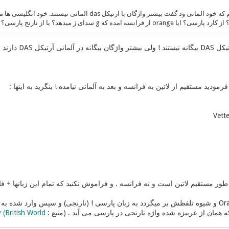
g سدای ژ میدهد؟ یا از نارنج پارسی؟ خودم هم نگرفتم چی شد... امشب جوگیر شدم
 نه تمامشان ! به طور مثال :
فرمودید مستقیم از لاتین به فرانسه و بعد به آلمانی نیامده ! بنگرید به اینها :
 طور مستقیم لاتین است و نه فرانسه . و فراموش نکنید که تمام این زبانها + ف
همچنین کلمه Orange و شیوه تلفظش بر میگردد به زبان پارسی ! (نارنجی) و سپس وار
 همان از عربیزه شده واژه نارنجی در پارسی می آید . (منبع :
 (British World