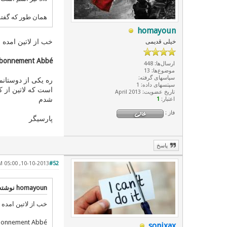
همان طور که گفتم 
homayoun
خب از لاتین امده به فرانسه و سپس 
خیلی قدیمی
bonnement
Abbé
ارسال‌ها: 448
موضوع‌ها: 13
سپاسهای گرفته:
سپتسهای داده: 1
تاریخ عضویت: April 2013
شدم
اعتبار:
1
فاز :
پارسیگر
پاسخ
10-10-2013, 05:00 PM
#52
homayoun نوشته:
خب از لاتین امده به فرانسه و سپس 
Abonnement Abbé
sonixax