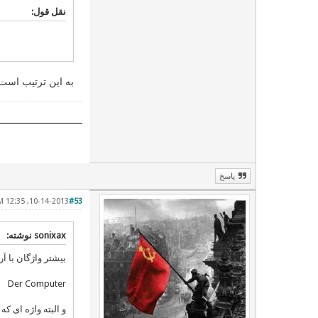
نقل قول:
به این ترتیب است 
پاسخ
10-14-2013, 12:35 PM
#53
sonixax نوشته:
بیشتر واژگان با آرتیکل DAS بیگانه نیستند ! ولی بیشتر واژگان بیگانه در آلمانی آرتیکل DAS دارند و باز
Der Computer
و البته واژه ای که 