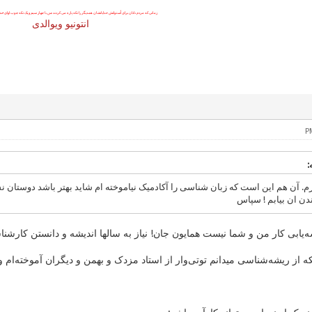
زمانی که مردم نادان برای اُستوانش خدایانشان همدیگر را تکه پاره می کردند
من
با چهار سیم و یک تکه چوب اوای
خدا
انتونیو ویوالدی
ندن ان بیابم ! سپاس
‌یابی کار من و شما نیست همایون جان! نیاز به سالها اندیشه و دانستن کارشن
 از ریشه‌شناسی میدانم توتی‌وار از استاد مزدک و بهمن و دیگران آموخته‌ام و 