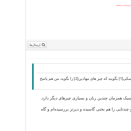
را روی کاغذ می نگاشتم!
ارسال‌ها
من یه دشواری دارم. آن هم این است که زبان شناسی را آکادمیک نیاموخته ام شاید بهتر باشد دوستان نسکی[1] بگویند که چیز های مهادین[2] را بگوید. من هم پاسخ
اسیک همزمان چندین زبان و بسیاری چیزهای دیگر دارد.
چندتایی را هم بختی گاسیده و دیرتر بررسیده‌ام و گاه