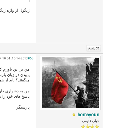
ژیگول از واژه ژیگ
پاسخ
10-14-2013, 10:04 PM
#55
من بر این باورم که
پاییدن در زبان پار
میگفتند؟ باید از هم
من یه دشواری دارم
پاسخ های خود را با
پارسیگر
homayoun
خیلی قدیمی