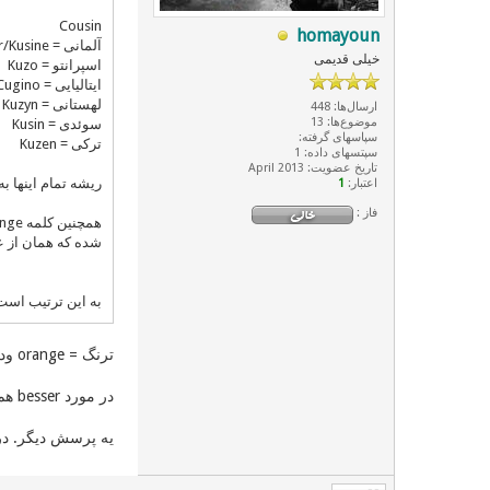
Cousin
homayoun
آلمانی = Vetter/Kusine
خیلی قدیمی
اسپرانتو = Kuzo
ایتالیایی = Cugino
لهستانی = Kuzyn
ارسال‌ها: 448
موضوع‌ها: 13
سوئدی = Kusin
سپاسهای گرفته:
ترکی = Kuzen
سپتسهای داده: 1
تاریخ عضویت: April 2013
ریشه تمام اینها ب
اعتبار:
1
فاز :
شده که همان از عر
به این ترتیب است
ترنگ = orange ود نارنج هم میوه دیگریست.
در مورد besser هم میاندیشد از پارسی به آلمانی نرفته و المانیزه نشده؟ یا برادر خواهر مادر پدر bruder mutter vater schwester .
یه پرسش دیگر. در 