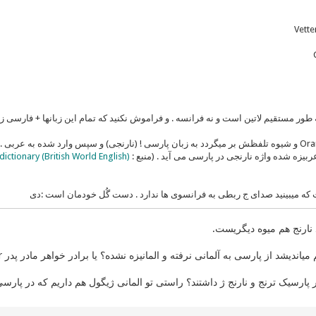
ه طور مستقیم لاتین است و نه فرانسه . و فراموش نکنید که تمام این زبانها + فارسی زب
همچنین کلمه Orange و شیوه تلفظش بر میگردد به زبان پارسی ! (نارنجی) و سپس وارد شده 
بیزه شده واژه نارنجی در پارسی می آید . (منبع :
ictionary (British World English)
 که میبینید صدای ج ربطی به فرانسوی ها ندارد . دست گُل خودمان است :دی
پارسیک ترنج و نارنج ژ داشتند؟ راستی تو المانی ژیگول هم داریم که در پارس