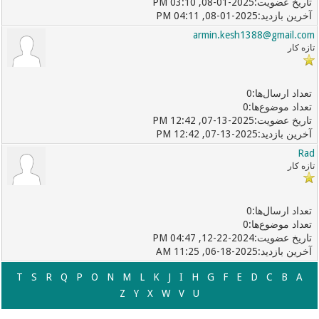
08-01-2025, 03:10 PM
08-01-2025, 04:11 PM
armin.kesh1388@gmail.com
تازه کار
0
0
07-13-2025, 12:42 PM
07-13-2025, 12:42 PM
Rad
تازه کار
0
0
12-22-2024, 04:47 PM
06-18-2025, 11:25 AM
T
S
R
Q
P
O
N
M
L
K
J
I
H
G
F
E
D
C
B
A
Z
Y
X
W
V
U