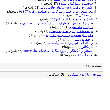
شخصیت شما کدام است؟
(17 پاسخ‌ها:)
عکس خال کوبی (tattoo)‌های جالب و زیبا.
(94 پاسخ‌ها:)
مغز فندقی ها ... خنده و سرگرمی یا حماقت و گریه ؟؟؟
(0 پاسخ‌ها:)
کژهیختگان
(2 پاسخ‌ها:)
تاپیک ویژه روزه داران (عکس)
(87 پاسخ‌ها:)
طنز:چگونه میتوانیم ظرف 30 سال آمریكا را نابود كنیم؟
(0 پاسخ‌ها:)
کارگاه جمله سازی
(101 پاسخ‌ها:)
تجسم شخصیت و زندگی هموندان
(43 پاسخ‌ها:)
دعوت از همه‌ی دوستان تالار دفترچه
(12 پاسخ‌ها:)
جوک بالای 18
(99 پاسخ‌ها:)
راه اندازی شهربازی دینی و اسلامی
(2 پاسخ‌ها:)
کاریکاتور
(197 پاسخ‌ها:)
جستار آزاد گفتگو در مورد بیگانگان، فضایی ها، Alliens
(52 پاسخ‌ها:)
کاربرآزاری!
(181 پاسخ‌ها:)
صفحات:
1
2
3
4
دفترچه
>
تالارهای همگانی
> تالار سرگرمی