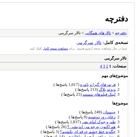
دفترچه
دفترچه
>
تالارهای همگانی
> تالار سرگرمی
نسخه‌ی کامل:
تالار سرگرمی
شما در حال مشاهده نسخه آرشیو هستید. برای
مشاهده نسخه کامل
کلیک کنید.
تالار سرگرمی
صفحات:
1
2
3
4
موضوع‌های مهم
فرتور‌های گیرا و بامزه
(1,017 پاسخ‌ها:)
ویدئو بلاگ
(213 پاسخ‌ها:)
لینک فیلم‌های مستند
(25 پاسخ‌ها:)
موضوع‌ها
چیستان
(249 پاسخ‌ها:)
دعای روز دوشنبه
(0 پاسخ‌ها:)
طنز و جوک امام نقی
(1,837 پاسخ‌ها:)
هم اکنون به چه می اندیشی ؟
(26 پاسخ‌ها:)
چگونه خط چشم حرفه ای بکشیم؟
(3 پاسخ‌ها:)
روش ساختن آبجو از ماءالشعیر
(14 پاسخ‌ها:)