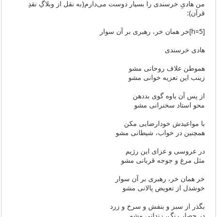
من هادیِ خرسندی را بسیار دوست می‌دارم(به نقل از وبلاگِ نقدِ
قرآن):
[h=5]خر همان خر، رهبری بر آن سوار
هادی خرسندی
هموطن علاف روحانی مشو
زینب این تعزیه خوانی مشو
از پس آن یاوه گوی بددهن
محو استاد سخنرانی مشو
با مواعیدش خودارضایی مکن
همچنین در خواب، شیطانی مشو
در عروسی و عزای این رژیم
مثل مرغ و جوجه قربانی مشو
خر همان خر، رهبری بر آن سوار
خوشدل از تعویض پالانی مشو
بگذر از سبز و بنفش و سرخ و زرد
در حصار رنگ، زندانی مشو