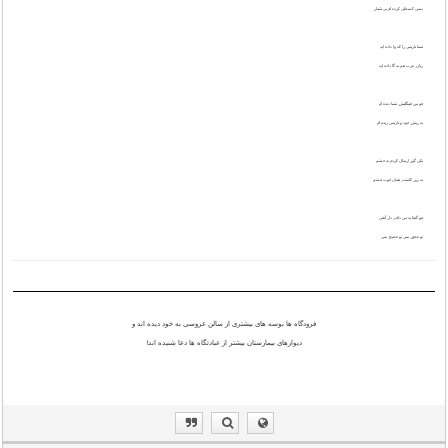
بسی کسخلی کرده ام بی شمار
شما پارسی را که وا داده اید
زبان ِ عرب هم به گا داده اید
چو من فینگلیش ِ شما دیده ام
به ریش ِ خود و پارسی ریده ام
یکی گوز ارسال کردم به خشم
به زیر ِ کامنت ِ همان خوب چشم
چو گفتا به من داف ِ دل آهنی
تو عجق ِ منی تو عجیج ِ منی
فرودگاه ها بوسه های بیشتری از سالن عروسی به خود دیده اند و
دیوارهای بیمارستان بیشتر از عبادتگاه ها دعا شنیده اند!