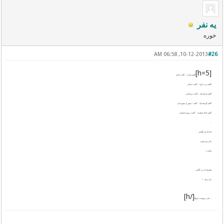
یه نفر
خوره
10-12-2013, 06:58 AM
#26
[h=5]
گفتم مادر! ... گفت: جانم
گفتم درد دارم! ... گفت: بجانم
گفتم خسته ام! ... گفت: پریشانم
گفتم گرسنه ام! ... گفت : بخور از سهمِ نانم
گفتم کجا بخوابم! ... گفت: روی چشمانم
...
اما یک بار نگفتم:
مادر من خوبم
شادم...!
همیشه از درد گفتم
و از رنج.....!
[/h]
... مادر دوستت دارم♥