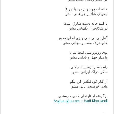
خانه ات روشن ز دزد با چراغ
بیخودی شاد از چراغانی مشو
تا کلید خانه دست سارق است
در شکایت از نگهبانی مشو
گول بی.بی.سی و وی.او.ای مخور
خام حرف مفت و مجانی مشو
توی رودرواسی امت نمان
وامدار جهل و نادانی مشو
راه خود را زود پیدا میکنی
منکر ادراک ایرانی مشو
از کنار گود لنگش کن مگو
هادی خرسندی ثانی مشو
برگرفته از تارنمای هادی خرسندی
Asgharagha.com :: Hadi Khorsandi