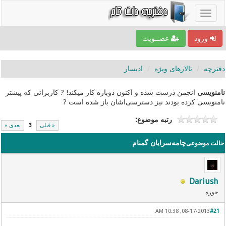
ورود
عضــویت
دفترچه
تالارهای ویژه
ادبسار
نامنویسی
انجمن درست شده و اکنون دوباره کار میکند! ? کاربرانی که پیشتر
نامنویسی کرده بودند نیز دسترسی‌اشان باز شده است ?
رتبه موضوع:
« قبلی
3
بعدی »
چامه‌سرایان گمنام
حالت موضوعی
Dariush
خوره
08-17-2013, 10:38 AM
#21