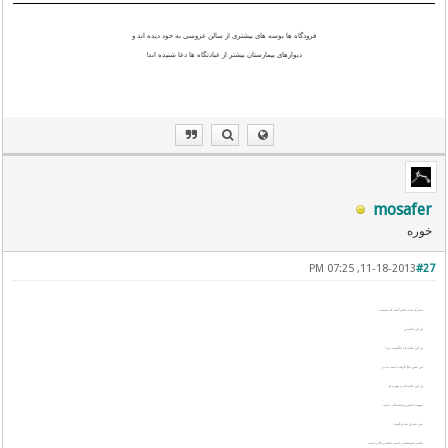
فرودگاه ها بوسه های بیشتری از سالن عروسی به خود دیده اند و
دیوارهای بیمارستان بیشتر از عبادتگاه ها دعا شنیده اند!
mosafer
خوره
11-18-2013, 07:25 PM
#27
دخترک خنده کنان گفت که چیست
راز این حلقه زر
راز این حلقه که انگشت مرا
این چنین تنگ گرفته است به بر
راز این حلقه که در چهره او
اینهمه تابش و رخشندگی است
مرد حیران شد و گفت :
حلقه خوشبختی است حلقه زندگی است