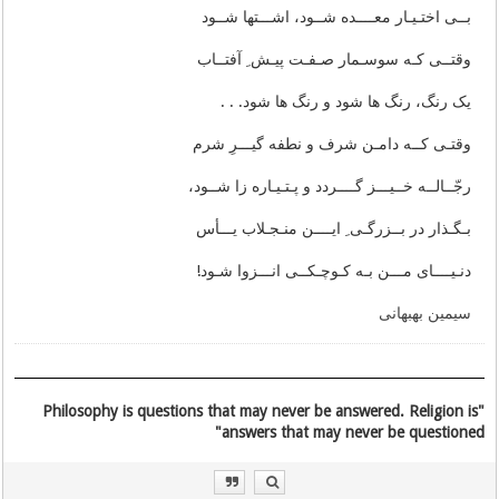
بــی اختـیـار معــــده شــود، اشـــتها شــود
وقتــی کـه سوسـمار صـفـت پیـش ِ آفتــاب
یک رنگ، رنگ ها شود و رنگ ها شود. . .
وقتـی کــه دامـن شرف و نطفه گیـــرِ شرم
رجّــالــه خــیـــز گــــردد و پـتـیـاره زا شــود،
بـگـذار در بــزرگـی‌ ِ ایــــن منـجـلاب یـــأس
دنـیــــای مـــن بـه کـوچـکــی‌ انـــزوا شـود!
سیمین بهبهانی
"Philosophy is questions that may never be answered. Religion is
answers that may never be questioned"