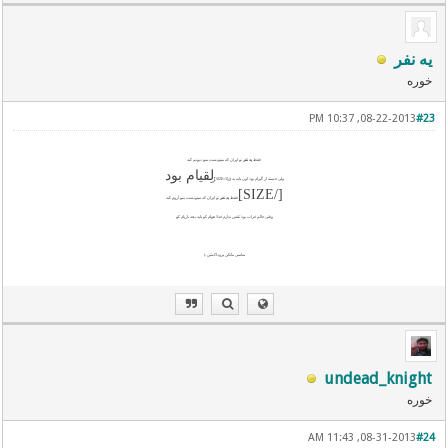
یه نفر
خوره
08-22-2013, 10:37 PM
#23
فقط
یه نفر
تو ایران که میتونست منو دیونم کنه
لِقیام بود
ولی خسته از گیرام بود اون پایه بد ق[SIZE=3]ِ
[/SIZE]
فقط
یه نفر
تو ایران که میتونست منو آروم کنه
وقتی حالم خراب بود نَفَس ندارم خدا؛ هوام کو پایه بچه بازیام کو
ساسی مانکن پروداکشن :)
undead_knight
خوره
08-31-2013, 11:43 AM
#24