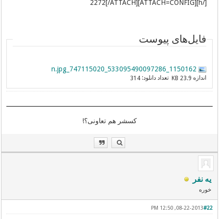
[/h][ATTACH=CONFIG]2272[/ATTACH]
فایل‌های پیوست
1150162_533095490097286_747115020_n.jpg
اندازه
تعداد دانلود:
314
23.9 KB
کسشر هم تعاونی؟!
یه نفر
خوره
08-22-2013, 12:50 PM
#22