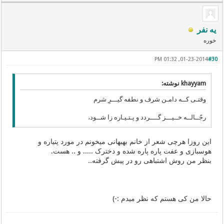
یه نفر
خوره
01-23-2014, 01:32 PM
#30
khayyam نوشته:
وقتـی کــه دامـن شرف و نطفه گیـــرِ شرم
رجّــالــه خــیـــز گــــردد و پـتـیـاره زا شــود،
این روزا هرچی شعر از خانم بهبهانی میخونم در مورد پتیاره و
هوسبازی و عفت پاره پاره شده و دخترک ..... و .. هست.
بنظر من روش اشتباهی رو در پیش گرفته..
حالا من کی هستم که نظر میدم :-)