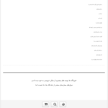
به نامِ تو، امروز، آواز داده ام سحر را
به نامِ تو خواندم
درخت و
پل و باد و
نیلوفرِ صبحدم را.
تو را باغ نامیدم و صبح در کوچه بالید
تو را در نفس های خود
آشیان دادم ای آذرخشِ مقدّس!
میان دل خویش و دریا
برای تو جایی دگر بایدم ساخت
در ایجاز باران و جایی
که نشنفته باشد
صدای قدم ها و هیهای غم را...
فرودگاه ها بوسه های بیشتری از سالن عروسی به خود دیده اند و
دیوارهای بیمارستان بیشتر از عبادتگاه ها دعا شنیده اند!