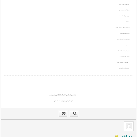
همه گفتند : مبارک باشد
دخترک گفت : دریغا که مرا
باز در معنی آن شک باشد
سالها رفت و شبی
زنی افسرده نظر کرد بر آن حلقه زر
دید در نقش فروزنده او
روزهایی که به امید وفای شوهر
به هدر رفته هدر
زن پریشان شد و نالید که وای
وای این حلقه که در چهره او
باز هم تابش و رخشندگی است
حلقه بردگی و بندگی است
هنگامی که کسی آگاهانه افکار تو را نمی فهمد
خودت را برای توجیه خسته نکن . . .
یه نفر