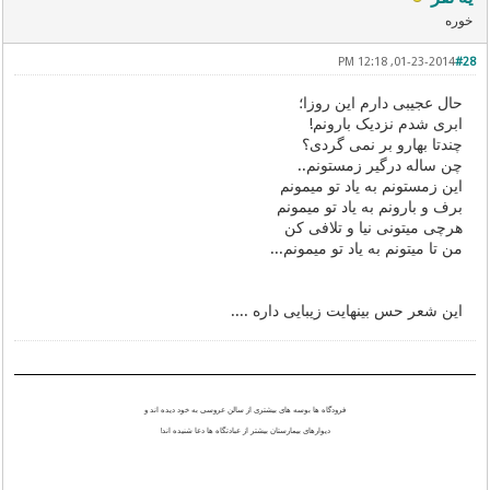
خوره
01-23-2014, 12:18 PM
#28
حال عجیبی دارم این روزا؛
ابری شدم نزدیک بارونم!
چندتا بهارو بر نمی گردی؟
چن ساله درگیر زمستونم..
این زمستونم به یاد تو میمونم
برف و بارونم به یاد تو میمونم
هرچی میتونی نیا و تلافی کن
من تا میتونم به یاد تو میمونم...
این شعر حس بینهایت زیبایی داره ....
فرودگاه ها بوسه های بیشتری از سالن عروسی به خود دیده اند و
دیوارهای بیمارستان بیشتر از عبادتگاه ها دعا شنیده اند!