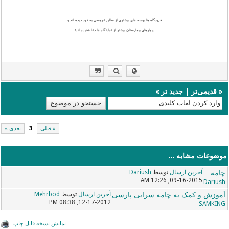
فرودگاه ها بوسه های بیشتری از سالن عروسی به خود دیده اند و
دیوارهای بیمارستان بیشتر از عبادتگاه ها دعا شنیده اند!
«
قدیمی‌تر
|
جدید تر
»
« قبلی
3
بعدی »
موضوعات مشابه ...
چامه
آخرین ارسال
توسط
Dariush
09-16-2015, 12:26 AM
Dariush
آموزش و کمک به چامه سرایی پارسی
آخرین ارسال
توسط
Mehrbod
12-17-2012, 08:38 PM
SAMKING
نمایش نسخه قابل چاپ