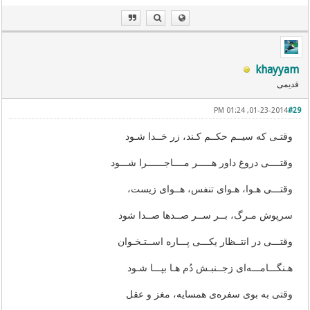
khayyam
قدیمی
01-23-2014, 01:24 PM
#29
وقتـی که سیــم حکــم کـند، زر خــدا شـود
وقتــــی دروغ داور هـــــر مــــاجــــــرا شـــود
وقتـــی هـوا، هـوای تنفس، هــوای زیست،
سرپوش مـرگ، بــر ســر صــدها صــدا شود
وقتـــی در انتــظار یکـــی پـــاره اســتـخـوان
هـنگـــامـــه‌ای زجــنبـش دُم هـا بپـــا شـود
وقتی به بوی سفره‌ی همسایه، مغز و عقل